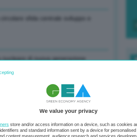
circolare sfida centrale sviluppo e
a nucleare di nuova generazione
F
cepting
c
d
o degli Emirati Arabi Uniti
0
We value your privacy
di
 Amsterdam: 46,4 euro al MWh
tners
store and/or access information on a device, such as cookies 
identifiers and standard information sent by a device for personalised
 and content measurement, audience research and services developm