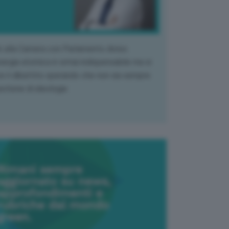
k alla Camera con Parlamento diviso.
nergia atomica è ormai indispensabile ma si
e il dibattito sperando che non sia sempre
stione di ideologia