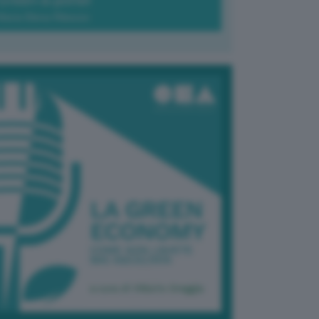
Green-à-porter
Maria Elena Ribezzo