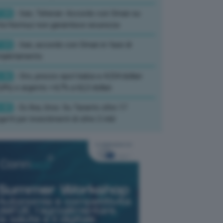
:39
- Iran, Teheran: Accordo con Oman su
ta Hormuz non garantisce sicurezza
:33
- Iran, accordo con Oman in fase di
mpletamento
:36
- Oro, prezzo spot balza a 4.234 dollari
,8%) e argento +4,7% a 62,3 dollari
:45
- Ex Ilva, Urso: Su Taranto oltre 17
getti per investimenti di oltre 2 mld