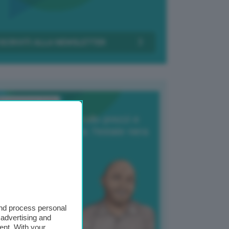
Transizione Italia
orte produzione, crollo prezzi e
oncorrenza asiatica: l’estate nera
elle patate
6 Agosto 2025
 Giuliano Zulin
and process personal
 advertising and
ent. With your