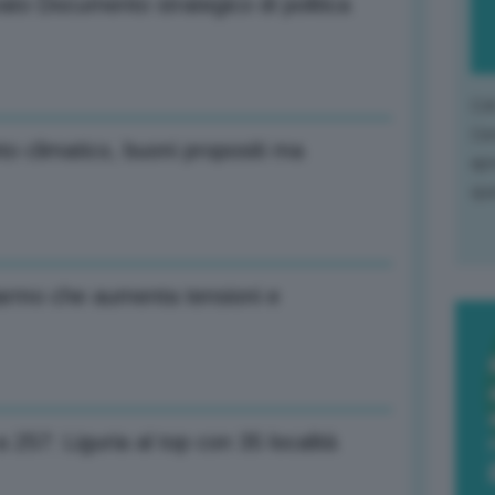
ato Documento strategico di politica
L'o
L'e
 climatico, buoni propositi ma
apr
que
riarmo che aumenta tensioni e
257: Liguria al top con 35 località