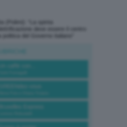
a (Polimi): “La spinta
elettrificazione deve essere il centro
a politica del Governo italiano”
UBRICHE
Un caffè con...
Carlo Fumagalli
GREENdez-vous
Elena Fois e Chiara Troiano
Bruxelles Express
Lorenzo Robustelli