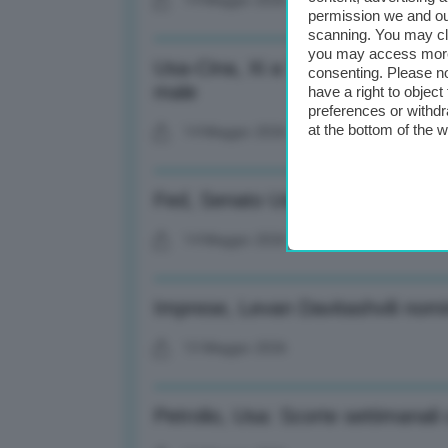
14 Maggio 2026
permission we and o
scanning. You may cl
you may access more 
Usa-Cina, Xi a Trump: Rischio con
consenting. Please no
male
have a right to objec
preferences or withdr
at the bottom of the 
14 Maggio 2026
Fed, Senato Usa conferma Wars
14 Maggio 2026
Imprese, Levan Davitashvili nomin
13 Maggio 2026
Petrolio, Usa: Scorte settimanali c