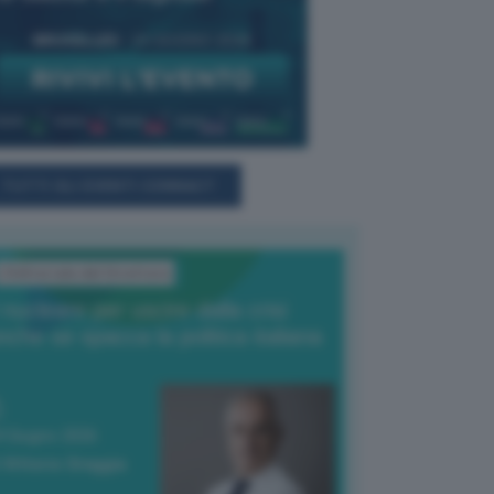
TUTTI GLI EVENTI CONNACT
L'Editoriale del Direttore
l nucleare per uscire dalla crisi
nche se spacca la politica italiana
4 Giugno 2026
 Vittorio Oreggia