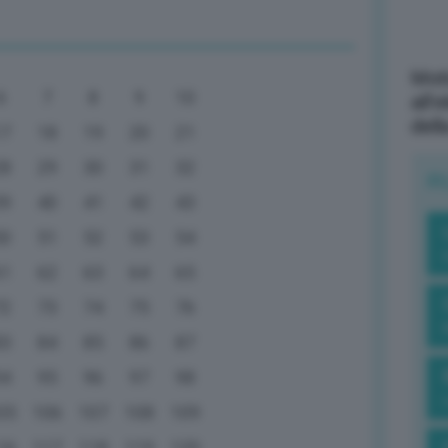
Mott
6
7
8
9
10
all’
dell
17
18
19
20
21
28
29
30
31
32
R
39
40
41
42
43
50
51
52
53
54
61
62
63
64
65
72
73
74
75
76
83
84
85
86
87
94
95
96
97
98
05
106
107
108
109
16
117
118
119
120