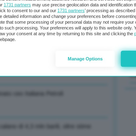
ur
1731 partners
may use precise geolocation data and identification 
ick to consent to our and our
1731 partners
’ processing as described 
Il
detailed information and change your preferences before consenting
flitto se questione Taiwan sarà gestita
sta
te that some processing of your personal data may not require your 
t to such processing. Your preferences will apply to this website only
met
aw your consent at any time by returning to this site and clicking the
col
webpage.
al 
Manage Options
h come nuovo presidente
C
ato ceo Italiana Petroli
alano di 4,3 mln barili, oltre stime