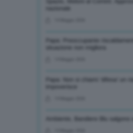
Spazio, Meloni al Comint: Approv
nazionale
14 Maggio 2026
Papa: Preoccupante riscaldamento
situazione non migliora
14 Maggio 2026
Papa: Non si chiami ‘difesa’ un 
impoverisce
14 Maggio 2026
Ambiente, Bandiere Blu salgono a 
14 Maggio 2026