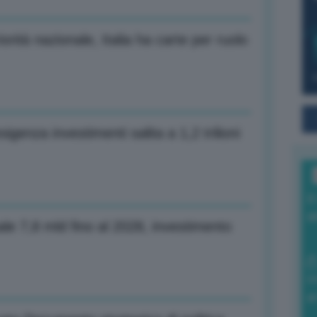
rità nazionale, Italia ha carte per ruolo
genza investimenti salita a 1,2 trilioni
I
a
ale 7,8 mld fino al 2028, investimento
0
di