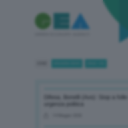
HOME
BREAKING NEWS
(PAGE 135)
Difesa, Bonelli (Avs): Stop a fol
urgenza politica
14 Maggio 2026