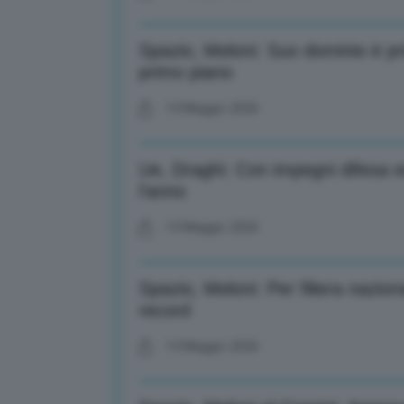
Spazio, Meloni: Suo dominio è prio
primo piano
14 Maggio 2026
Ue, Draghi: Con impegni difesa esi
l’anno
14 Maggio 2026
Spazio, Meloni: Per filiera nazion
record
14 Maggio 2026