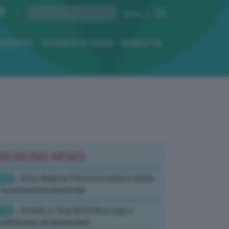
ENERGIA
SCIENZA E TECH
MOBILITÀ
REAKING NEWS
:45
- Auto, Regione Piemonte riunisce tavolo
 accelerazione industriale
:19
- Incendi, in fase di bonifica rogo a
tell’Azzara nel grossetano