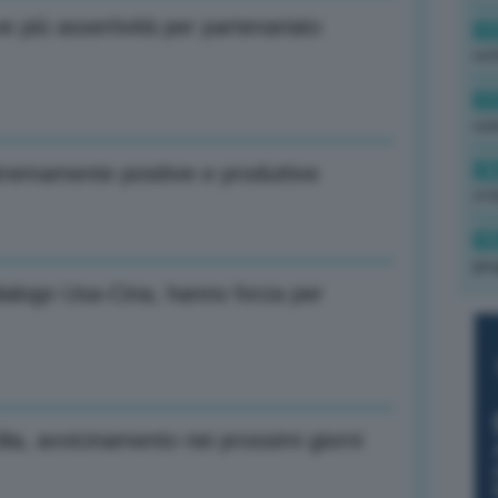
e più assertività per partenariato
17
rot
17
co
16
tremamente positive e produttive
(+3
15
pro
dialogo Usa-Cina, hanno forza per
lia, avvicinamento nei prossimi giorni