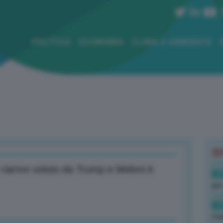
POLITICA
ECONOMIA
CLIMA E AMBIENTE
B
le riarmo voluto da Trump e Meloni è
19
per
19
Cas