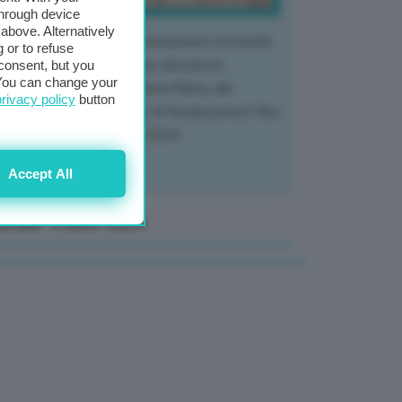
through device
above. Alternatively
 mercato del tubero più consumato al mondo
 or to refuse
 vivendo un crollo storico dei prezzi,
consent, but you
. You can change your
tendo a dura prova l'intera filiera, dai
privacy policy
button
tivatori ai trasformatori. In Europa prezzi fino
70% in meno rispetto al 2024
Accept All
anale Video GEA