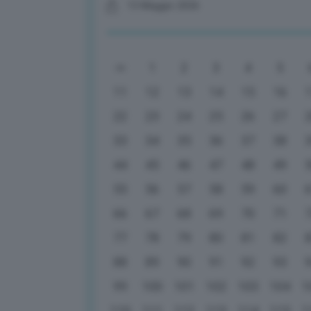
13 Maggio 2026
1
2
3
4
5
11
12
13
14
15
16
22
23
24
25
26
27
33
34
35
36
37
38
44
45
46
47
48
49
55
56
57
58
59
60
66
67
68
69
70
71
77
78
79
80
81
82
88
89
90
91
92
93
99
100
101
102
103
104
1
110
111
112
113
114
115
1