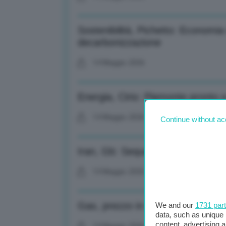
Sostenibilità, Pichetto: Economia 
decarbonizzazione
14 Maggio 2026
Energia, Cirio: Piemonte pronto 
14 Maggio 2026
Continue without ac
Iran, Gb: Sequestrata nave a larg
14 Maggio 2026
Gas, prezzo in ribasso al Ttf di
We and our
1731 par
data, such as unique 
content, advertising