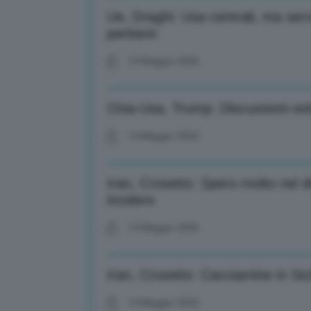
Ue, Draghi: Usa centrali, ma serv
paritario
14 Maggio 2026
Cina-Usa, Trump: Discussioni es
14 Maggio 2026
Iran, Crosetto: Spero molto nel 
incidere
14 Maggio 2026
Iran, Crosetto: Cacciamine in Sici
14 Maggio 2026