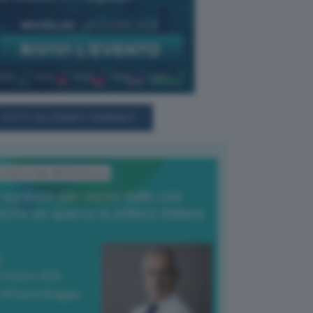
TUTTI GLI EVENTI CONNACT
L'Editoriale del Direttore
l nucleare per uscire dalla crisi
nche se spacca la politica italiana
4 Giugno 2026
 Vittorio Oreggia