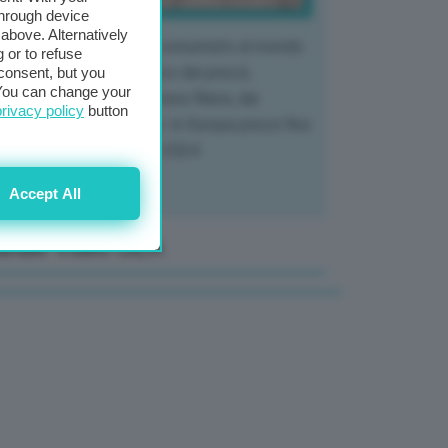
through device
above. Alternatively
 mercato del tubero più consumato al mondo
 or to refuse
 vivendo un crollo storico dei prezzi,
consent, but you
. You can change your
tendo a dura prova l'intera filiera, dai
privacy policy
button
tivatori ai trasformatori. In Europa prezzi fino
70% in meno rispetto al 2024
Accept All
anale Video GEA