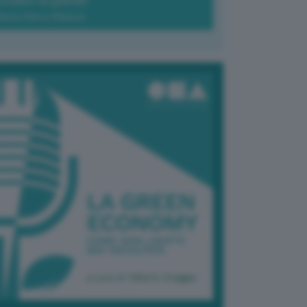
Green-à-porter
Maria Elena Ribezzo