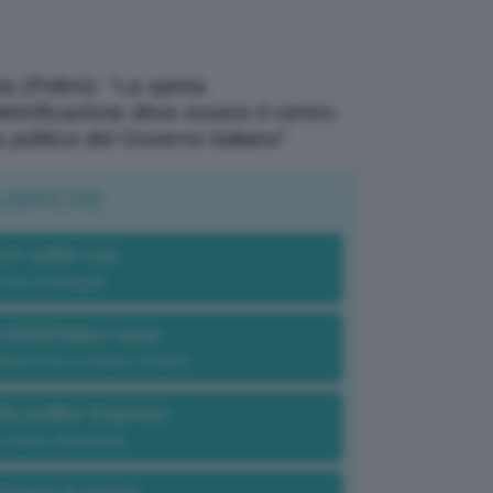
a (Polimi): “La spinta
elettrificazione deve essere il centro
a politica del Governo italiano”
UBRICHE
Un caffè con...
Carlo Fumagalli
GREENdez-vous
Elena Fois e Chiara Troiano
Bruxelles Express
Lorenzo Robustelli