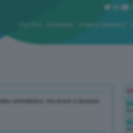
POLITICA
ECONOMIA
CLIMA E AMBIENTE
B
lta centralistica, ma pronti a lavorare
19
Rus
19
all