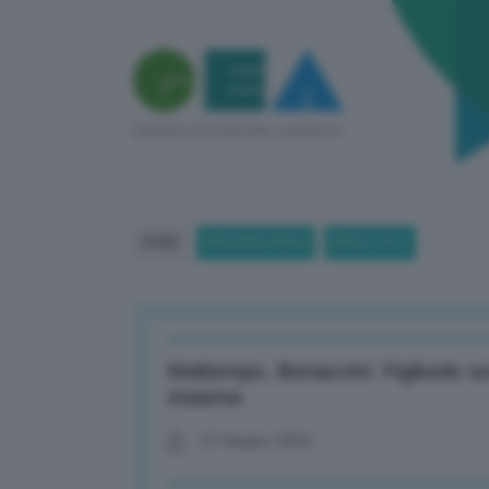
HOME
BREAKING NEWS
(PAGE 1371)
Maltempo, Bonaccini: Figliuolo sce
insieme
27 Giugno 2023