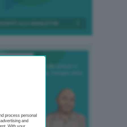
Transizione Italia
orte produzione, crollo prezzi e
oncorrenza asiatica: l’estate nera
elle patate
6 Agosto 2025
 Giuliano Zulin
and process personal
 advertising and
ent. With your