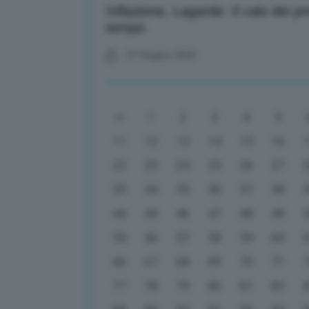
Inflazione, Lagarde: Il calo dei pr
tempo
27 Giugno 2023
1
2
3
4
5
11
12
13
14
15
16
22
23
24
25
26
27
33
34
35
36
37
38
44
45
46
47
48
49
55
56
57
58
59
60
66
67
68
69
70
71
77
78
79
80
81
82