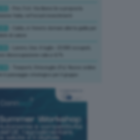
:52
- Pnrr, Foti: Via libera Ue a proposta
isione Italia, rafforzati investimenti
:01
- Caldo, in Veneto domani allerta gialla per
ate di calore
:33
- Lavoro, Usa: A luglio -23.000 occupati,
so disoccupazione cala a 4,1%
:19
- Trasporti, Strisciuglio (Fs): Nuovo ordine
ni è passaggio strategico per il gruppo