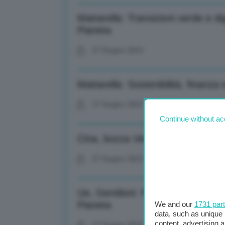
Mattarella: Transizioni verde e di
Pianeta
27 Giugno 2023
Mattarella: Sostenibilità, finanz
27 Giugno 2023
Continue without ac
Cina, bozza Vertice Ue: Azioni p
27 Giugno 2023
Ue, Gentiloni: Posta in gioco en
Pianeta
We and our
1731 par
data, such as unique 
content, advertising