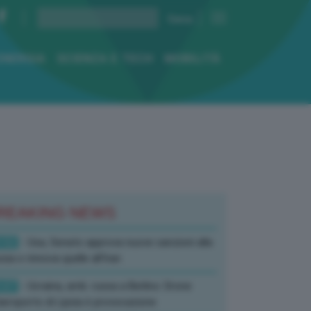
ENERGIA
SCIENZA E TECH
MOBILITÀ
REAKING NEWS
:52
- Usa, Senato approva nuove sanzioni alla
sia e rinnova quelle all’Iran
:07
- Ucraina, amb. russa a Berlino: Drone
’aeroporto di Lipsia è provocazione