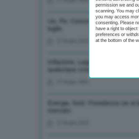
27 Giugno 2023
permission we and o
scanning. You may cl
you may access more 
Ue, Pe: Commissione Envi respinge
consenting. Please no
luglio
have a right to objec
preferences or withdr
at the bottom of the 
27 Giugno 2023
Inflazione, Lagarde: Nemici sono ‘s
qualunque cosa accada
27 Giugno 2023
Energia, fonti: Presidenza Ue al
mercato
27 Giugno 2023