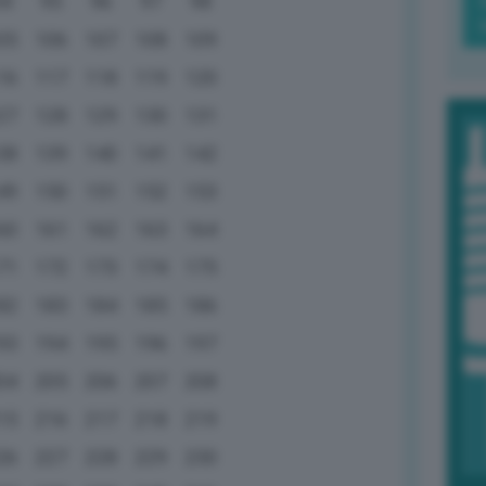
94
95
96
97
98
05
106
107
108
109
16
117
118
119
120
27
128
129
130
131
38
139
140
141
142
49
150
151
152
153
60
161
162
163
164
71
172
173
174
175
82
183
184
185
186
93
194
195
196
197
04
205
206
207
208
15
216
217
218
219
26
227
228
229
230