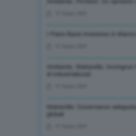
Ambiente, Pichetto: Su ripristino 
27 Giugno 2023
I Paesi Bassi investono in Marocc
27 Giugno 2023
Ambiente, Mattarella: Incongruo
di industrializzati
27 Giugno 2023
Mattarella: Governance adeguata
globali
27 Giugno 2023