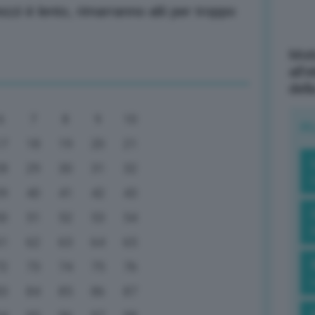
ezzi è lento, rimarranno alti per troppo
Mott
all’
dell
6
7
8
9
10
R
17
18
19
20
21
28
29
30
31
32
39
40
41
42
43
50
51
52
53
54
61
62
63
64
65
72
73
74
75
76
83
84
85
86
87