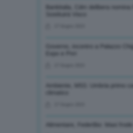
Bankitalia, Cdm delibera nomina 
Sostituirà Visco
27 Giugno 2023
Governo, incontro a Palazzo Chigi
Expo e Pnrr
27 Giugno 2023
Ambiente, M5S: Umbria primo cas
climatico
27 Giugno 2023
Alimentare, FederBio: Maxi frode r