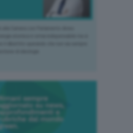
k alla Camera con Parlamento diviso.
nergia atomica è ormai indispensabile ma si
e il dibattito sperando che non sia sempre
stione di ideologia