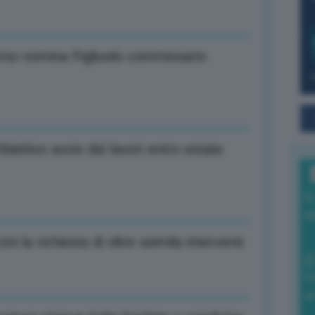
rso nomina Figliuolo commissario
biettivo avvio dei lavori entro estate
I
a
la richiesta di oltre seimila interventi
0
di