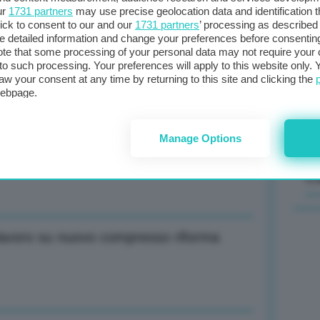
ur
1731 partners
may use precise geolocation data and identification 
ick to consent to our and our
1731 partners
’ processing as described 
Il
detailed information and change your preferences before consenting
 legge ripristino natura, in plenaria a
sta
te that some processing of your personal data may not require your 
t to such processing. Your preferences will apply to this website only
met
aw your consent at any time by returning to this site and clicking the
col
webpage.
al 
Manage Options
piriti vacillanti’, obiettivo 2%
C
 lavoro su nuovo compresso riforma