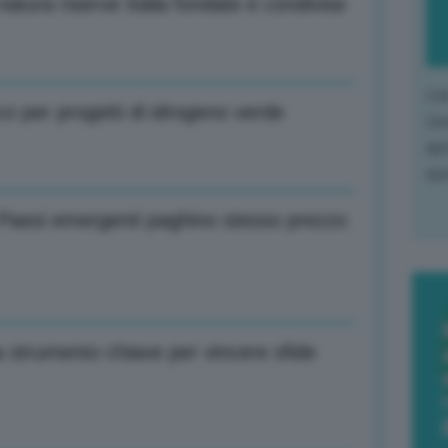
natura riserve Italia fondate e condivise
L'o
o per progetti di idrogeno verde
L'e
apr
que
 Paesi emergenti paghino stesso prezzo
 strumento chiave per vincere sfide