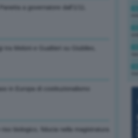
Panetta a governatore dall’1/11.
16
rev
15
ond
14
 tra Meloni e Gualtieri su Giubileo,
tas
14
tre
o in Europa di costituzionalismo
iso biologico, fiducia nella magistratura