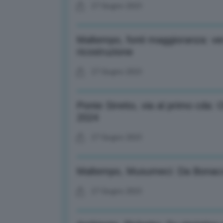
27 Giugno 2023
Maltempo, fonti maggioranza: ve
ricostruzione
27 Giugno 2023
Ponte Stretto, via al primo cda: O
2024
27 Giugno 2023
Maltempo, Musumeci: Da Bonaccini 
27 Giugno 2023