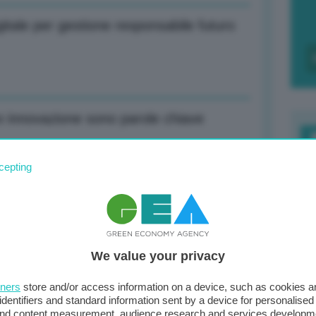
gitale per gestione responsabile futuro
a e innovazione sono parole chiave
F
cepting
c
iù ambiziose su cambiamenti climatici
d
0
We value your privacy
di
orme, capitalismo più responsabile verso
tners
store and/or access information on a device, such as cookies 
identifiers and standard information sent by a device for personalised
 and content measurement, audience research and services developm