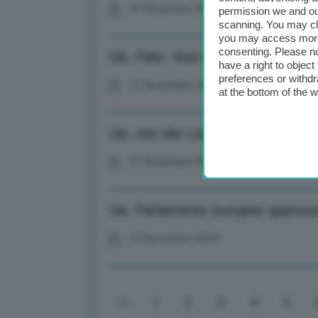
27 Novembre 2024
permission we and o
scanning. You may cl
you may access more 
consenting. Please no
Ue, Fitto: Voto rappresenta mom
have a right to objec
preferences or withdr
27 Novembre 2024
at the bottom of the 
Ue, von der Leyen: Oggi giorno p
27 Novembre 2024
Ue, Parlamento europeo approv
27 Novembre 2024
1
2
3
4
5