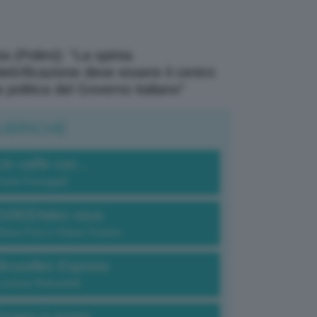
a (Polimi): “La spinta
elettrificazione deve essere il centro
a politica del Governo italiano”
UBRICHE
Un caffè con...
Carlo Fumagalli
GREENdez-vous
Elena Fois e Chiara Troiano
Bruxelles Express
Lorenzo Robustelli