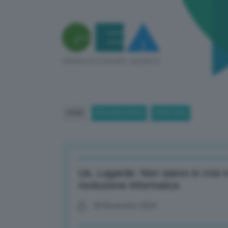
HOME
BREAKING NEWS
(PAGE 886)
Ue, Lagarde: Non siamo in crisi m
rivoluzione informatica
28 Novembre 2024