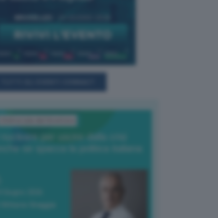
TUTTI GLI EVENTI CONNACT
L'Editoriale del Direttore
l nucleare per uscire dalla crisi
nche se spacca la politica italiana
4 Giugno 2026
 Vittorio Oreggia