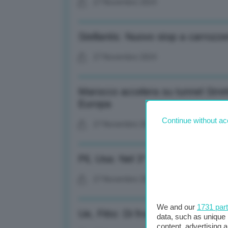
27 Novembre 2024
Stellantis: Nuovo stop a carrozzer
27 Novembre 2024
Marocco accelera su tunnel Strett
Europa
Continue without ac
27 Novembre 2024
Pil, Usa: Nel 3° trimestre confer
27 Novembre 2024
We and our
1731 par
Ue, Fitto: Di fronte a sfide crucia
data, such as unique 
content, advertising