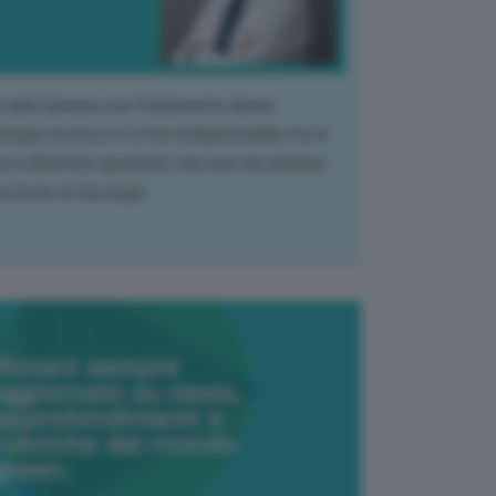
k alla Camera con Parlamento diviso.
nergia atomica è ormai indispensabile ma si
e il dibattito sperando che non sia sempre
stione di ideologia