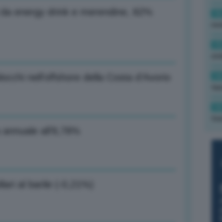
ti da energy drink e merendine, 82%
16
rev
15
ond
14
occhi nell’offshore della Costa d’Avorio
tas
14
tre
la annuale all’8,78%
lari al barile (-0,21%)