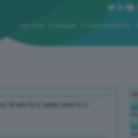
POLITICA
ECONOMIA
CLIMA E AMBIENTE
B
a 30 anni fa ci siamo persi la 1^
19
Rus
19
all