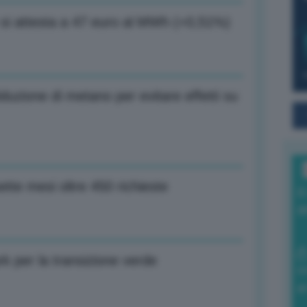
 si attesta a 47 euro al MWh (+0,51%)
uzione di metano per evitare effetti su
sette mesi oltre 450 richieste
I
a
k per la transizione verde
0
di