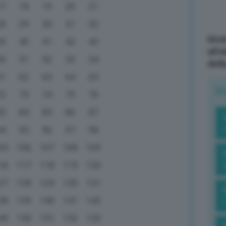
17
18
19
20
21
28
29
30
31
32
Mott
39
40
41
42
43
all’
50
51
52
53
54
dell
61
62
63
64
65
R
72
73
74
75
76
83
84
85
86
87
94
95
96
97
98
05
106
107
108
109
16
117
118
119
120
27
128
129
130
131
38
139
140
141
142
49
150
151
152
153