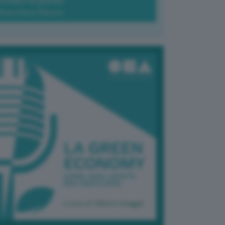
Green-à-porter
Maria Elena Ribezzo