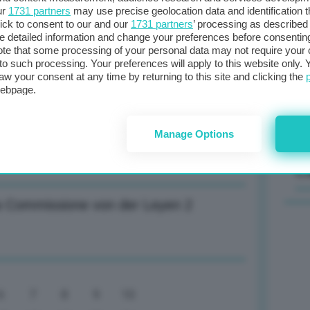
ur
1731 partners
may use precise geolocation data and identification 
ick to consent to our and our
1731 partners
’ processing as described 
Il
detailed information and change your preferences before consenting
sta
te that some processing of your personal data may not require your 
ento molto importante per Europa
t to such processing. Your preferences will apply to this website only
met
aw your consent at any time by returning to this site and clicking the
col
webpage.
al 
ositivo per Europa, centro ha tenuto
Manage Options
C
a Commissione von der Leyen 2
6
7
8
9
10