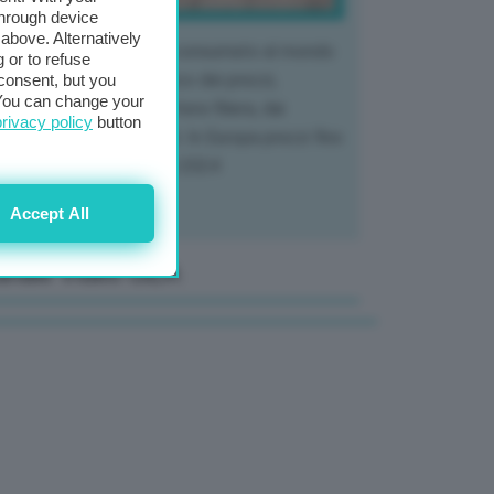
through device
above. Alternatively
 mercato del tubero più consumato al mondo
 or to refuse
 vivendo un crollo storico dei prezzi,
consent, but you
. You can change your
tendo a dura prova l'intera filiera, dai
privacy policy
button
tivatori ai trasformatori. In Europa prezzi fino
70% in meno rispetto al 2024
Accept All
anale Video GEA