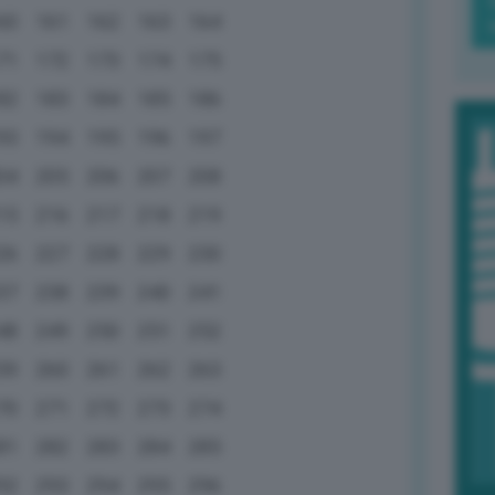
60
161
162
163
164
71
172
173
174
175
82
183
184
185
186
93
194
195
196
197
04
205
206
207
208
15
216
217
218
219
26
227
228
229
230
37
238
239
240
241
48
249
250
251
252
59
260
261
262
263
70
271
272
273
274
81
282
283
284
285
92
293
294
295
296