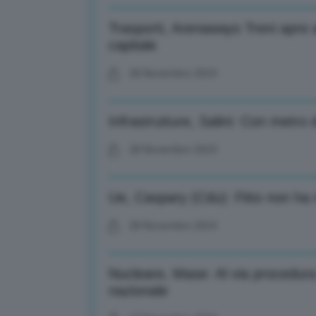
Trasporti, Arenaways Treni apre 
capitale
28 Novembre 2024
Infrastrutture, Salini: Con metro d
28 Novembre 2024
Ue, Caspary (Cdu): Fitto non ha 
28 Novembre 2024
Nucleare, Mase: Al via procedura
nazionale