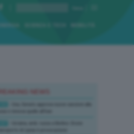
ENERGIA
SCIENZA E TECH
MOBILITÀ
REAKING NEWS
:52
- Usa, Senato approva nuove sanzioni alla
sia e rinnova quelle all’Iran
:07
- Ucraina, amb. russa a Berlino: Drone
’aeroporto di Lipsia è provocazione