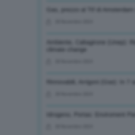
Gas, prezzo al Ttf di Amsterdam
28 Novembre 2024
Ambiente, Caltagirone (Unep): Rid
climate change
28 Novembre 2024
Rinnovabili, Arrigoni (Gse): In 7 
28 Novembre 2024
Idrogeno, Portas: Enviroment Par
28 Novembre 2024