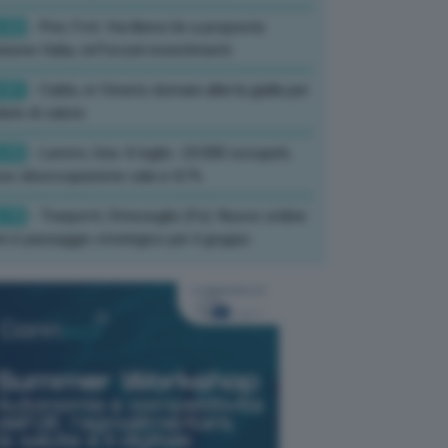
:52
- Pnrr, Foti: Via libera Ue a proposta
isione Italia, rafforzati investimenti
:01
- Caldo, in Veneto domani allerta gialla per
ate di calore
:33
- Lavoro, Usa: A luglio -23.000 occupati,
so disoccupazione cala a 4,1%
:19
- Trasporti, Strisciuglio (Fs): Nuovo ordine
ni è passaggio strategico per il gruppo