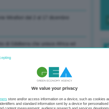
ie Mirafiori dal 2 al 17 dicembre
o di Gibilterra che unisce Africa ed
F
cepting
c
d
mata crescita del 2,8%
0
We value your privacy
di
tners
store and/or access information on a device, such as cookies 
li, ora dare prova di unità
identifiers and standard information sent by a device for personalised
 and content measurement, audience research and services developm