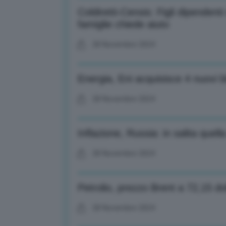
Coldiretti-Censis: Figli dipenden
famiglie chiede aiuto
28 Novembre 2024
Energia, Eni acquisisce 4 nuovi bl
28 Novembre 2024
Inflazione, Russia: in salita quel
28 Novembre 2024
Petrolio, prezzo Brent a 72,15 dol
28 Novembre 2024