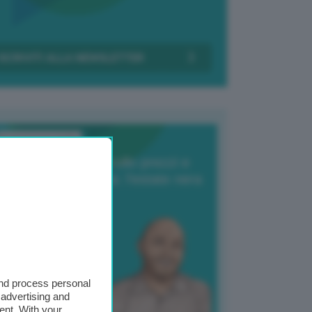
Transizione Italia
orte produzione, crollo prezzi e
oncorrenza asiatica: l’estate nera
elle patate
6 Agosto 2025
 Giuliano Zulin
and process personal
 advertising and
ent. With your