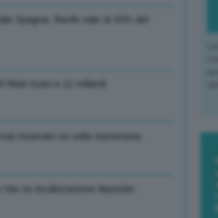
alla Spagna: Renfe sale al 33% del
L'o
L'e
apr
i Riad ricavi a 11 miliardi
que
mai mostrato un volto estremista
 Vas su localizzazione deposito