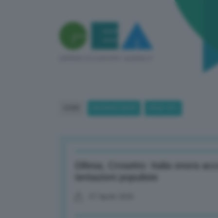
HOME
BREAKING NEWS
(PAGE 201)
Difesa, Crosetto: Italia onora ac
tentazioni populiste ​
07 Aprile 2026