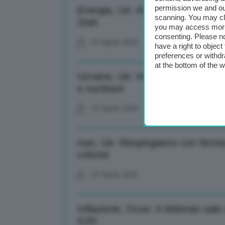
permission we and o
Energia, Ue: Al momento nessuna 
scanning. You may cl
Stati
you may access more 
consenting. Please no
07 Aprile 2026
have a right to objec
preferences or withdr
at the bottom of the 
Ucraina, Ue: Impegnati su stop a
e nucleare
07 Aprile 2026
Iran, Ue: Respingiamo con fermezz
critiche
07 Aprile 2026
Inflazione, Ocse: A febbraio sale 
G20