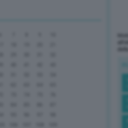
6
7
8
9
10
Mott
all’
17
18
19
20
21
dell
28
29
30
31
32
R
39
40
41
42
43
50
51
52
53
54
61
62
63
64
65
72
73
74
75
76
83
84
85
86
87
94
95
96
97
98
05
106
107
108
109