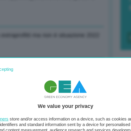
 extraprofitti ma non è situazione 2022
raggio e gruppi coordinamento con Stati
cepting
F
c
d
esercizio e Bilancio consolidato 2025:
We value your privacy
0
tners
store and/or access information on a device, such as cookies 
di
identifiers and standard information sent by a device for personalised
 and content measurement, audience research and services developm