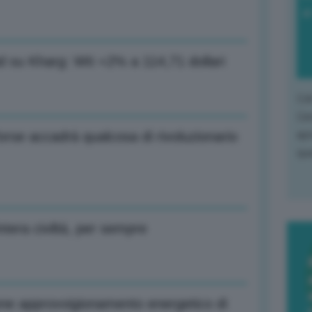
di
aid su Kharg: Wti +2% a 114,71 dollari
L'o
L'e
apr
rse accadrà qualcosa di rivoluzionario
que
ntera civiltà, per sempre
ione approvvigionamento energetico di