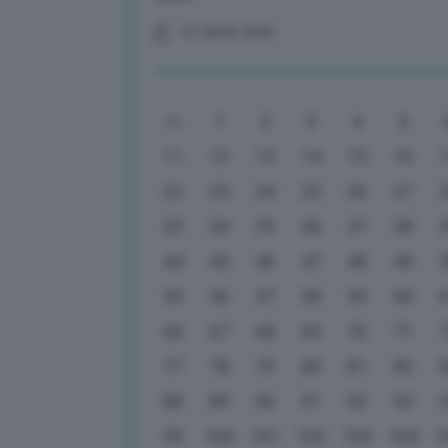
07 Aprile 2026
1
2
3
4
5
11
12
13
14
15
16
22
23
24
25
26
27
33
34
35
36
37
38
44
45
46
47
48
49
55
56
57
58
59
60
66
67
68
69
70
71
77
78
79
80
81
82
88
89
90
91
92
93
99
100
101
102
103
104
1