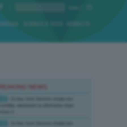
ENERGIA
SCIENZA E TECH
MOBILITÀ
REAKING NEWS
:40
- Ex Ilva, fonti: Decreto strada non
corribile, valutazioni su alternative dopo
rture-2-
:40
- Ex Ilva, fonti: Decreto strada non