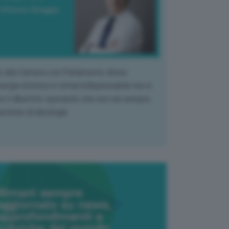
 Vittorio Oreggia
k alla Camera con Parlamento diviso.
nergia atomica è ormai indispensabile ma si
e il dibattito sperando che non sia sempre
stione di ideologia