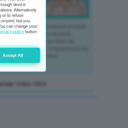
through device
above. Alternatively
 or to refuse
consent, but you
. You can change your
 mercato del tubero più consumato al mondo
privacy policy
button
 vivendo un crollo storico dei prezzi,
tendo a dura prova l'intera filiera, dai
tivatori ai trasformatori. In Europa prezzi fino
Accept All
70% in meno rispetto al 2024
anale Video GEA