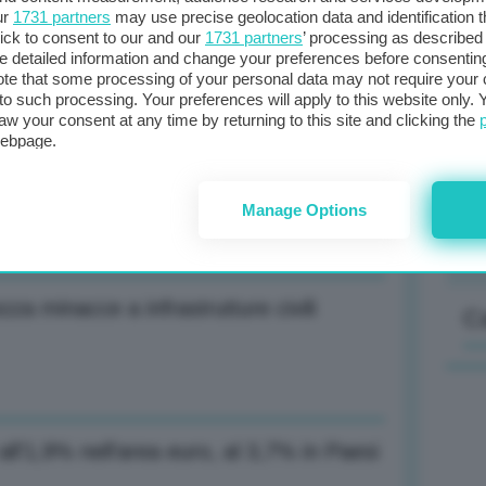
ur
1731 partners
may use precise geolocation data and identification 
richiesta di deroghe a Patto da singoli
ick to consent to our and our
1731 partners
’ processing as described 
detailed information and change your preferences before consenting
te that some processing of your personal data may not require your 
t to such processing. Your preferences will apply to this website only
Il
aw your consent at any time by returning to this site and clicking the
sta
webpage.
met
 energia russa, presto anche a petrolio
col
Manage Options
al 
a minacce a infrastrutture civili
C
all’1,9% nell’area euro, al 3,7% in Paesi