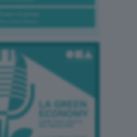
Green-à-porter
Maria Elena Ribezzo