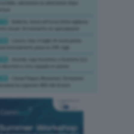
corribile, valutazioni su alternative dopo
rture
:13
- Bollette, Arera rafforza Unità vigilanza
tro rincari: Al momento no speculazioni
:50
- Lavoro, Usa: A luglio IA resta prima
sa licenziamenti, pesa su 24% tagli
:35
- Incendi, rogo boschivo a Suvereto (Li):
 elicotteri e otto squadre in azione
:26
- Campi Flegrei, Musumeci: Dotazione
anziaria ha superato 800 mln di euro