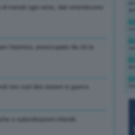
per
 di transiti ogni anno, dati smentiscono
ape
15
con
13
re l’atomica, preoccupato da chi la
cau
13
due
12
fin
rdi non vuol dire essere in guerra
che o subordinazioni infantili,