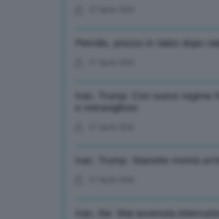
07 Aprile 2026
Petrolio, prezzo in rialzo dopo r
07 Aprile 2026
Iran, Trump: Con nuovo regime fo
e meraviglioso
07 Aprile 2026
Iran, Trump: Stanotte morirà un’i
07 Aprile 2026
Iran, Aie: Mai avvenuta interruz