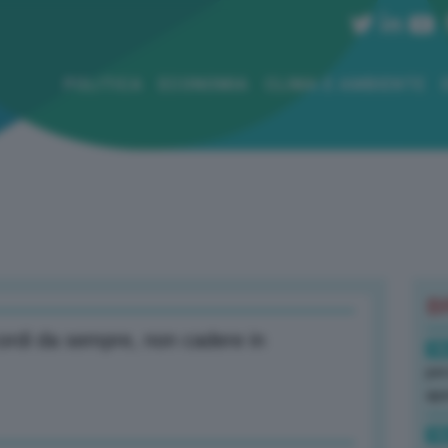
POLITICA
ECONOMIA
CLIMA E AMBIENTE
B
cordi da sempre, non cadere in
16
per
ape
16