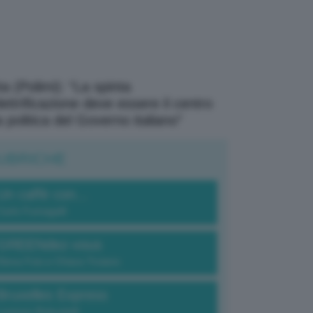
a (Polimi): “La spinta
elettrificazione deve essere il centro
a politica del Governo italiano”
UBRICHE
Un caffè con...
Carlo Fumagalli
GREENdez-vous
Elena Fois e Chiara Troiano
Bruxelles Express
Lorenzo Robustelli