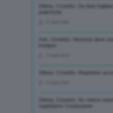
Difesa, Crosetto: Da basi migliaia
polemiche
07 Aprile 2026
Iran, Crosetto: Nessuno deve usa
insegue
07 Aprile 2026
Difesa, Crosetto: Rispettare acco
07 Aprile 2026
Difesa, Crosetto: No rotture isteri
rispettiamo Costituzione