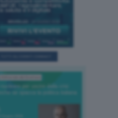
TUTTI GLI EVENTI CONNACT
L'Editoriale del Direttore
l nucleare per uscire dalla crisi
nche se spacca la politica italiana
4 Giugno 2026