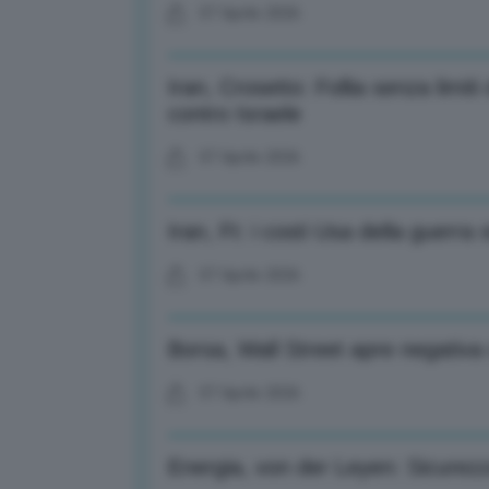
07 Aprile 2026
Iran, Crosetto: Follia senza limit
contro Israele
07 Aprile 2026
Iran, Ft: i costi Usa della guerra s
07 Aprile 2026
Borsa, Wall Street apre negativa 
07 Aprile 2026
Energia, von der Leyen: Sicurezza