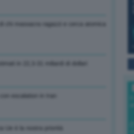
i di chi massacra ragazzi e cerca atomica
timati in 22,3-31 miliardi di dollari
con escalation in Iran
I
a
 Ue è la nostra priorità
0