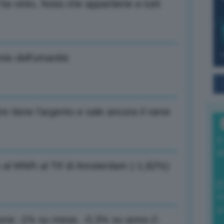
 ha vinto, festa che appartiene a tutti
nio dell’umanità
re tiene l’argento e sale ancora il rame
I
a
o al MWh al Ttf di Amsterdam (-1,82%)
0
di
uzione -1% su mese, -0,3% su anno-2-