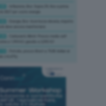
:05
- Inflazione, Bce: Sopra 2% fino a prima
à 2027 per costo energia
:02
- Energia, Bce: Incertezza elevata, impatto
ck deve ancora manifestarsi
:20
- Carburanti, Mimit: Prezzo medio self
zina a 1,994 €/l, gasolio a 2,092 €/l
:13
- Petrolio, prezzo Brent a 79,80 dollari al
ile (+0,47%)