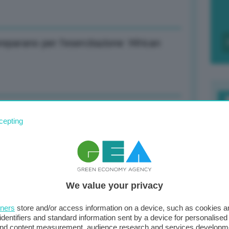
reparano per l’esercitazione ‘African
remetyevo devia e cancella decine di
F
cepting
c
d
 Diminuire importanza proventi petrolio
0
We value your privacy
di
tners
store and/or access information on a device, such as cookies 
identifiers and standard information sent by a device for personalised
 and content measurement, audience research and services developm