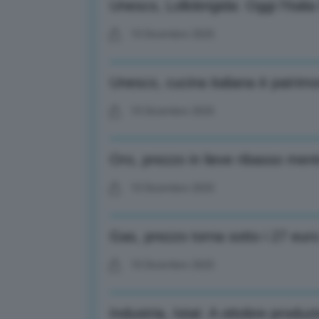
Unesco, Lollobrigida: Oggi l’Italia
10 Dicembre 2025
Unesco, cucina italiana è patrimo
10 Dicembre 2025
Oro, prezzo in lieve ribasso ment
10 Dicembre 2025
Gas, prezzo torna sotto i 27 eur
10 Dicembre 2025
Industria, Istat: A ottobre prod