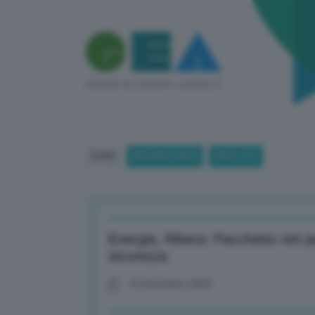
HOME
BREAKING NEWS
(PAGE 376)
Energia, Ribera: Pacchetto reti p
sicurezza
10 Dicembre 2025