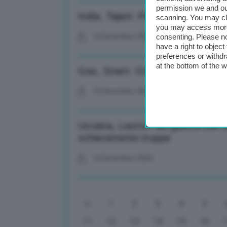
permission we and o
India, Tajani: Per l’Italia un part
scanning. You may cl
you may access more 
10 Dicembre 2025
consenting. Please no
have a right to objec
preferences or withdr
at the bottom of the 
Gas, Snam: Gnl prima fonte di ap
10 Dicembre 2025
Ucraina, Lavrov: No guerra con 
schieramento truppe
10 Dicembre 2025
1
2
3
4
5
11
12
13
14
15
16