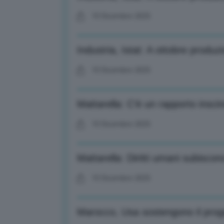
10 Dicembre 2025
Industria, Istat: A ottobre prod
10 Dicembre 2025
Mattarella: C’è un rapporto inscind
10 Dicembre 2025
Mattarella: Diritti umani subiscon
10 Dicembre 2025
Marocco, Usa sostengono il proget