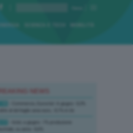
ENERGIA
SCIENZA E TECH
MOBILITÀ
REAKING NEWS
:10
- Commercio, Eurostat: A giugno -0,3%
dite al dettaglio area euro, -0,1% in Ue
:17
- Istat, a giugno -1% produzione
ustriale, su anno -0,6%