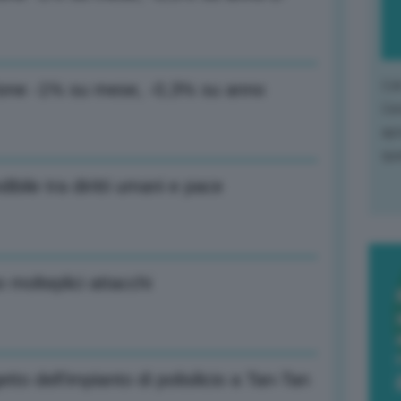
L'o
uzione -1% su mese, -0,3% su anno
L'e
apr
que
ibile tra diritti umani e pace
o molteplici attacchi
to dell’impianto di polisilicio a Tan-Tan