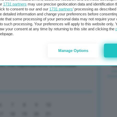
ur
1731 partners
may use precise geolocation data and identification 
ner sempre più strategico
ick to consent to our and our
1731 partners
’ processing as described 
Il
detailed information and change your preferences before consenting
sta
te that some processing of your personal data may not require your 
t to such processing. Your preferences will apply to this website only
met
aw your consent at any time by returning to this site and clicking the
col
webpage.
provvigionamento energetico in Italia
al 
Manage Options
C
Ue, ma risponderemo a eventuale
6
7
8
9
10
17
18
19
20
21