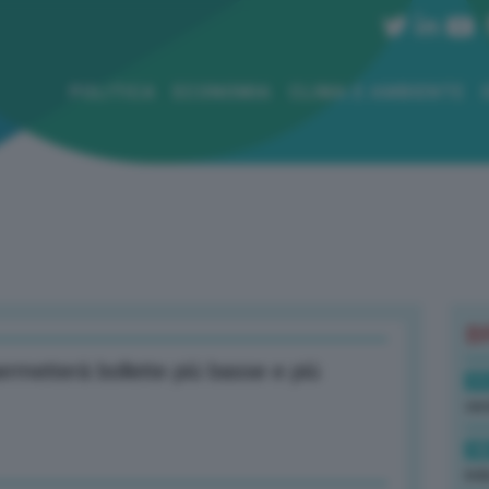
POLITICA
ECONOMIA
CLIMA E AMBIENTE
B
ermetterà bollette più basse e più
11
ven
10
ind