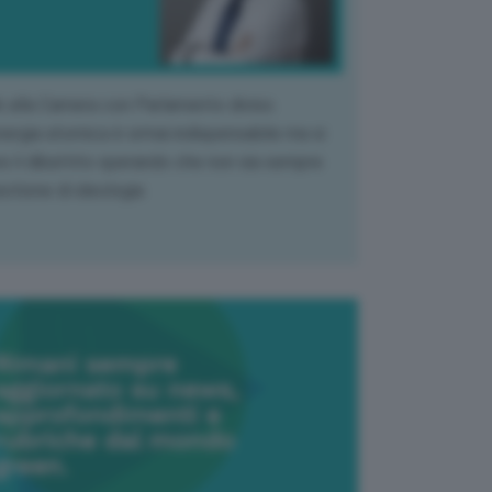
k alla Camera con Parlamento diviso.
nergia atomica è ormai indispensabile ma si
e il dibattito sperando che non sia sempre
stione di ideologia