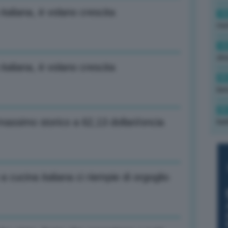
italiana, è volano crescita
10
met
10
sho
italiana, è volano crescita
09
ben
09
 massimo storico a 62,13 dollari/oncia
bar
cucina italiana ci riempie di orgoglio