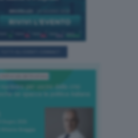
TUTTI GLI EVENTI CONNACT
L'Editoriale del Direttore
l nucleare per uscire dalla crisi
nche se spacca la politica italiana
4 Giugno 2026
 Vittorio Oreggia