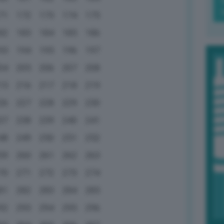
71
172
173
174
175
82
183
184
185
186
93
194
195
196
197
04
205
206
207
208
15
216
217
218
219
26
227
228
229
230
37
238
239
240
241
48
249
250
251
252
59
260
261
262
263
70
271
272
273
274
81
282
283
284
285
92
293
294
295
296