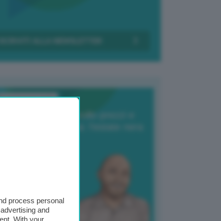
Transizione Italia
orte produzione, crollo prezzi e
oncorrenza asiatica: l’estate nera
elle patate
6 Agosto 2025
 Giuliano Zulin
and process personal
 advertising and
ent. With your