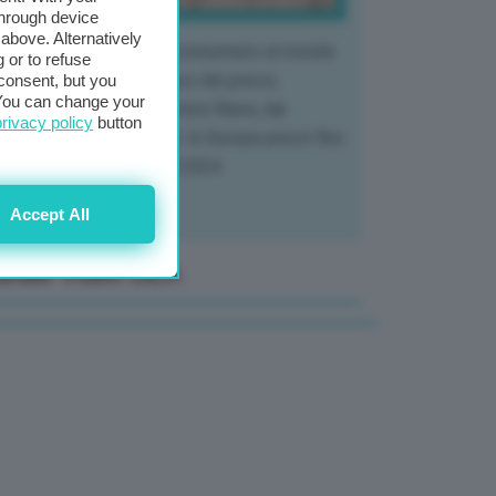
through device
above. Alternatively
 mercato del tubero più consumato al mondo
 or to refuse
 vivendo un crollo storico dei prezzi,
consent, but you
. You can change your
tendo a dura prova l'intera filiera, dai
privacy policy
button
tivatori ai trasformatori. In Europa prezzi fino
70% in meno rispetto al 2024
Accept All
anale Video GEA