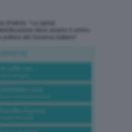
a (Polimi): “La spinta
elettrificazione deve essere il centro
a politica del Governo italiano”
UBRICHE
Un caffè con...
Carlo Fumagalli
GREENdez-vous
Elena Fois e Chiara Troiano
Bruxelles Express
Lorenzo Robustelli