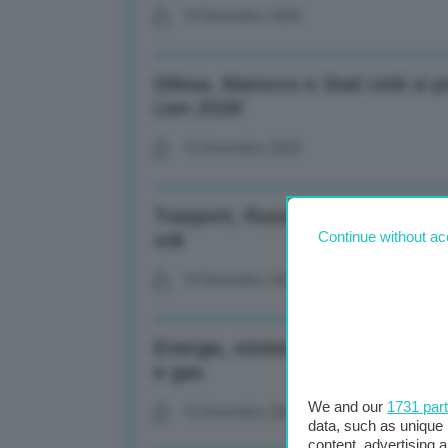
10 Dicembre 2025
Difesa, Marocco e Stati Uniti si p
Lion 2026’
10 Dicembre 2025
Trasporti, Russia: Aeroporto She
Continue without ac
voli
10 Dicembre 2025
Energia, ministro Finanze Russia:
e gas
We and our
1731 par
10 Dicembre 2025
data, such as unique 
content, advertising