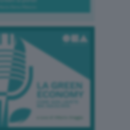
Green-à-porter
Maria Elena Ribezzo