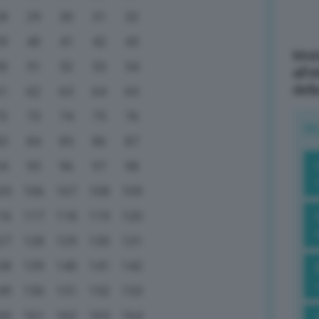
28
29
30
31
32
39
40
41
42
43
Mott
50
51
52
53
54
all’
dell
61
62
63
64
65
72
73
74
75
76
R
83
84
85
86
87
94
95
96
97
98
05
106
107
108
109
16
117
118
119
120
27
128
129
130
131
38
139
140
141
142
49
150
151
152
153
60
161
162
163
164