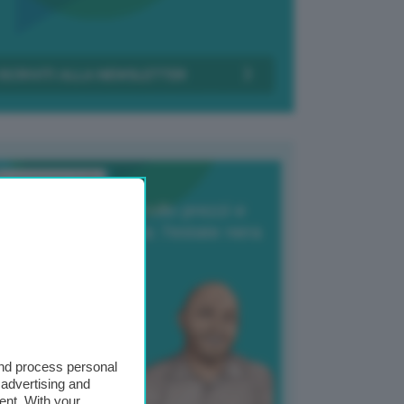
Transizione Italia
orte produzione, crollo prezzi e
oncorrenza asiatica: l’estate nera
elle patate
6 Agosto 2025
 Giuliano Zulin
and process personal
 advertising and
ent. With your