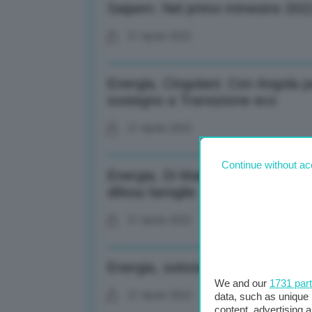
Saipem: Nel primo trimestre 202
21 Aprile 2022
Energia, Cingolani: Con Angola pa
sostegno a Transizione eco
21 Aprile 2022
Continue without ac
Energia, Di Maio: Importante acc
difesa famiglie
21 Aprile 2022
Energia, sottoscritta Dichiarazion
We and our
1731 par
21 Aprile 2022
data, such as unique 
content, advertising