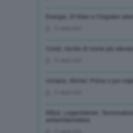
Energia, Di Maio e Cingolani atter
21 Aprile 2022
Covid, rischio di morte più eleva
21 Aprile 2022
Ucraina, Michel: Prima o poi colp
21 Aprile 2022
Rifiuti, Legambiente: Termovalor
antiambientalista
21 Aprile 2022