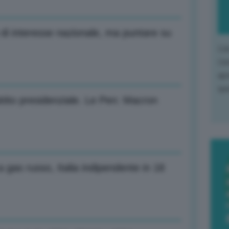
 di interesse nazionale, ma puntare su
L'o
L'e
apr
que
ttito presidenziale. Le Pen: Macron
a gas russo, Italia indipendente in 18