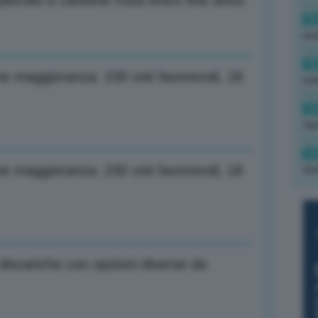
etrolio e carbone russi entro fine anno
16
rev
15
one maggioranza: 230 voti favorevoli, 18
ond
14
tas
14
one maggioranza: 230 voti favorevoli, 18
tre
 discariche con opzioni diverse da