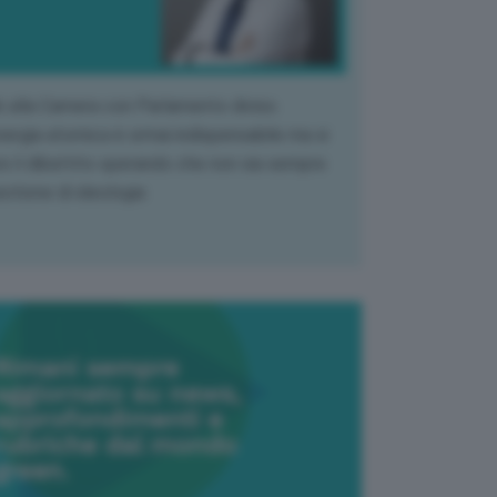
k alla Camera con Parlamento diviso.
nergia atomica è ormai indispensabile ma si
e il dibattito sperando che non sia sempre
stione di ideologia