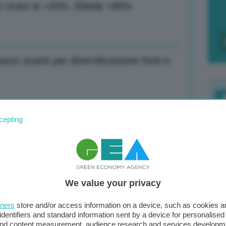
2 ricavi al +20%, Ebitda +80%
sso avanti per diversificazione fonti e
F
cepting
ordo con Angola, azione costante a
c
d
0
We value your privacy
di
e di intenti Italia-Angola su gas naturale
tners
store and/or access information on a device, such as cookies 
identifiers and standard information sent by a device for personalised
 and content measurement, audience research and services developm