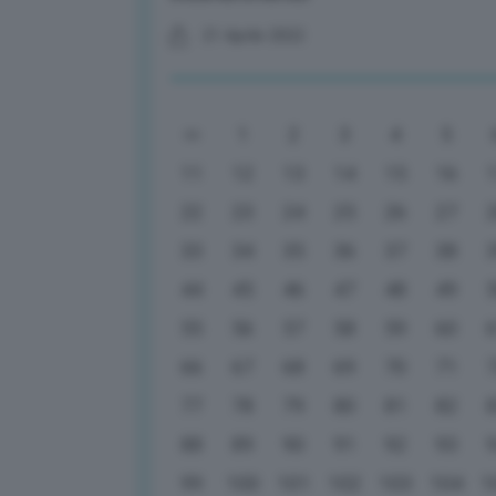
21 Aprile 2022
1
2
3
4
5
11
12
13
14
15
16
22
23
24
25
26
27
33
34
35
36
37
38
44
45
46
47
48
49
55
56
57
58
59
60
66
67
68
69
70
71
77
78
79
80
81
82
88
89
90
91
92
93
99
100
101
102
103
104
1