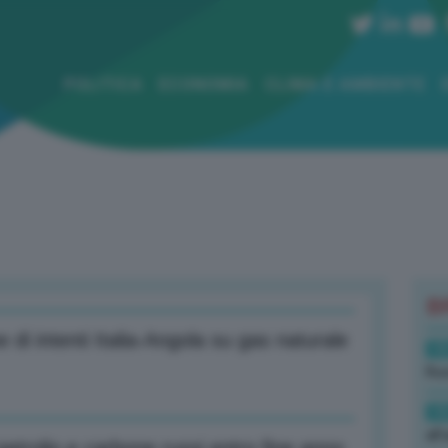
POLITICA
ECONOMIA
CLIMA E AMBIENTE
B
e di intenti Italia-Angola su gas naturale
19
Rus
19
all