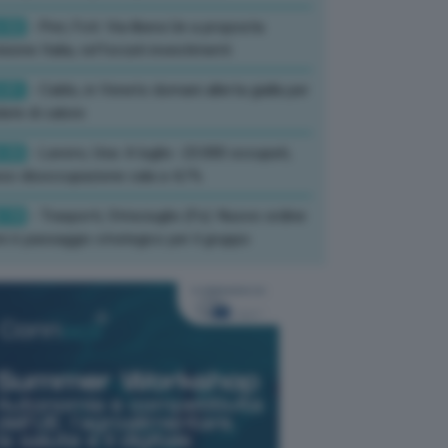
:52
- Pnrr, Foti: Via libera Ue a proposta
isione Italia, rafforzati investimenti
:01
- Caldo, in Veneto domani allerta gialla per
ate di calore
:33
- Lavoro, Usa: A luglio -23.000 occupati,
so disoccupazione cala a 4,1%
:19
- Trasporti, Strisciuglio (Fs): Nuovo ordine
ni è passaggio strategico per il gruppo