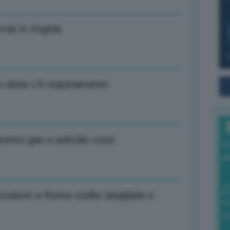
rati in Angola
to dove c’è inquinamento
iremo gas e petrolio russi
I
a
izzatore a Roma scelta sbagliata e
0
di