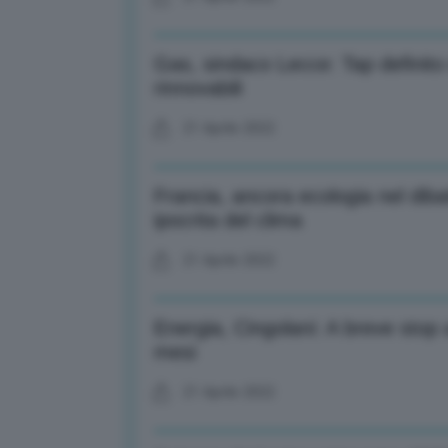
Gas, sindaco Lecce: Tap definito
rinnovabili
21 Aprile 2022
Francia, ancora ecologia nel diba
ipocrita del clima
21 Aprile 2022
Energia, Cingolani: A breve stop 
mesi
21 Aprile 2022