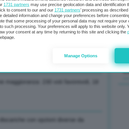
ur
1731 partners
may use precise geolocation data and identification 
ick to consent to our and our
1731 partners
’ processing as described 
etrolio e carbone russi entro fine anno
Il
detailed information and change your preferences before consenting
sta
te that some processing of your personal data may not require your 
t to such processing. Your preferences will apply to this website only
met
aw your consent at any time by returning to this site and clicking the
col
webpage.
one maggioranza: 230 voti favorevoli, 18
al 
Manage Options
C
one maggioranza: 230 voti favorevoli, 18
 discariche con opzioni diverse da