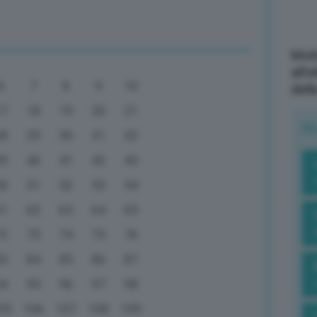
Mott
all’
6
7
8
9
10
dell
17
18
19
20
21
R
28
29
30
31
32
39
40
41
42
43
50
51
52
53
54
61
62
63
64
65
72
73
74
75
76
83
84
85
86
87
94
95
96
97
98
05
106
107
108
109