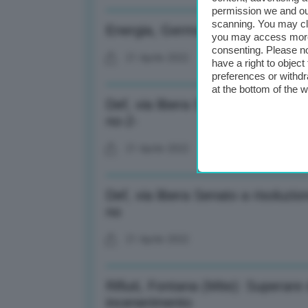
permission we and o
scanning. You may cl
Energia, Germania verso stop a p
you may access more 
consenting. Please no
21 Aprile 2022
have a right to objec
preferences or withdr
at the bottom of the 
Def, via libera Senato a risoluzi
no-2-
21 Aprile 2022
Def, via libera Senato a risoluzi
no
21 Aprile 2022
Rifiuti, Fontana (Mite): Superare
incenerimento