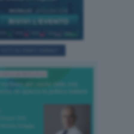
TUTTI GLI EVENTI CONNACT
L'Editoriale del Direttore
l nucleare per uscire dalla crisi
nche se spacca la politica italiana
4 Giugno 2026
 Vittorio Oreggia