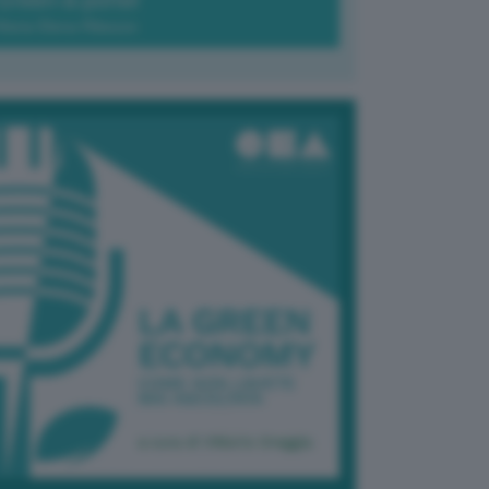
Green-à-porter
Maria Elena Ribezzo