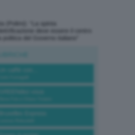
a (Polimi): “La spinta
elettrificazione deve essere il centro
a politica del Governo italiano”
UBRICHE
Un caffè con...
Carlo Fumagalli
GREENdez-vous
Elena Fois e Chiara Troiano
Bruxelles Express
Lorenzo Robustelli