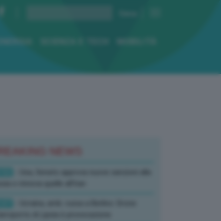
ENERGIA
SCIENZA E TECH
MOBILITÀ
REAKING NEWS
:52
- Usa, Senato approva nuove sanzioni alla
sia e rinnova quelle all’Iran
:07
- Ucraina, amb. russa a Berlino: Drone
’aeroporto di Lipsia è provocazione