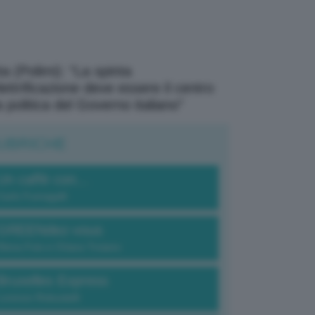
a (Polimi): “La spinta
elettrificazione deve essere il centro
a politica del Governo italiano”
UBRICHE
Un caffè con...
Carlo Fumagalli
GREENdez-vous
Elena Fois e Chiara Troiano
Bruxelles Express
Lorenzo Robustelli