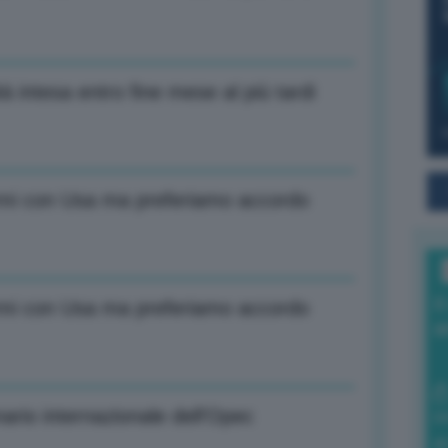
tà intesa entro fine mese al più tardi
rmi con Usa ma preferiamo accordo
I
rmi con Usa ma preferiamo accordo
a
nario internazionale dell’Opec
0
di