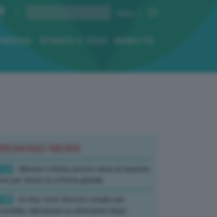
ENERGIA
SCIENZA E TECH
MOBILITÀ
REAKING NEWS
:10
- Materie critiche, prezzo rame ai massimi
rici per timori su offerta globale
:40
- Ex Ilva, fonti: Decreto strada non
corribile, valutazioni su alternative dopo