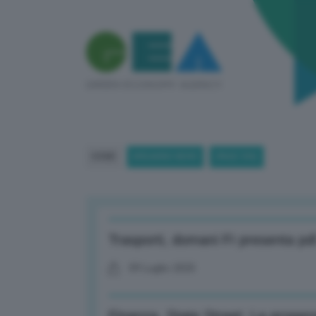
HOME
BREAKING NEWS
(PAGE 596)
Trasporti, domani FI presenta pd
09 Luglio 2025