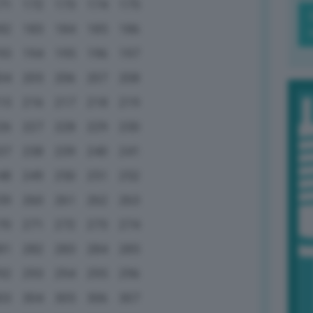
71
172
173
174
175
82
183
184
185
186
93
194
195
196
197
04
205
206
207
208
15
216
217
218
219
26
227
228
229
230
37
238
239
240
241
48
249
250
251
252
59
260
261
262
263
70
271
272
273
274
81
282
283
284
285
92
293
294
295
296
03
304
305
306
307