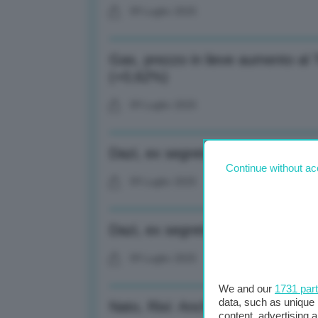
09 Luglio 2025
Gas, prezzo in lieve aumento al
(+0,62%)
09 Luglio 2025
Dazi, ex segretario commercio Us
Continue without ac
09 Luglio 2025
Dazi, ex segretario commercio Us
09 Luglio 2025
We and our
1731 par
data, such as unique 
Nato, Rixi: Anche via di accesso a
content, advertising