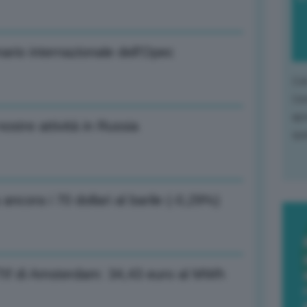
nario internazionale dell’Opec
L'o
L'e
apr
stre attività in Russia
que
a ancora i 70 dollari al barile (-0,29%)
 Ttf di Amsterdam: 34,43 euro al MWh