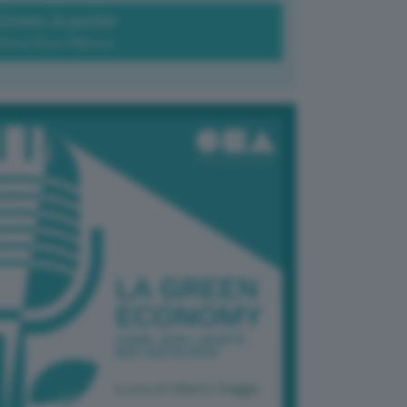
Green-à-porter
Maria Elena Ribezzo