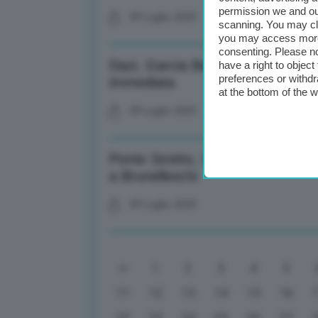
permission we and o
09 Luglio 2025
scanning. You may cl
you may access more 
consenting. Please no
Dazi, Garcia Bercero (Breugel Ins
have a right to objec
preferences or withdr
immediata
at the bottom of the 
09 Luglio 2025
Ponte Stretto, Salvini: Opera fo
a Brunelleschi
09 Luglio 2025
1
2
3
4
5
11
12
13
14
15
16
22
23
24
25
26
27