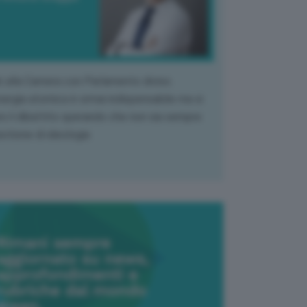
k alla Camera con Parlamento diviso.
nergia atomica è ormai indispensabile ma si
e il dibattito sperando che non sia sempre
stione di ideologia