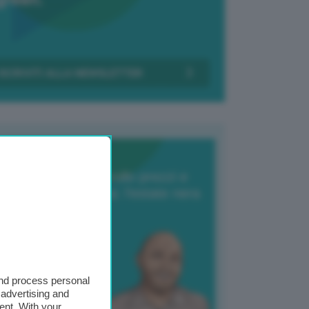
Transizione Italia
orte produzione, crollo prezzi e
oncorrenza asiatica: l’estate nera
elle patate
6 Agosto 2025
 Giuliano Zulin
and process personal
 advertising and
ent. With your