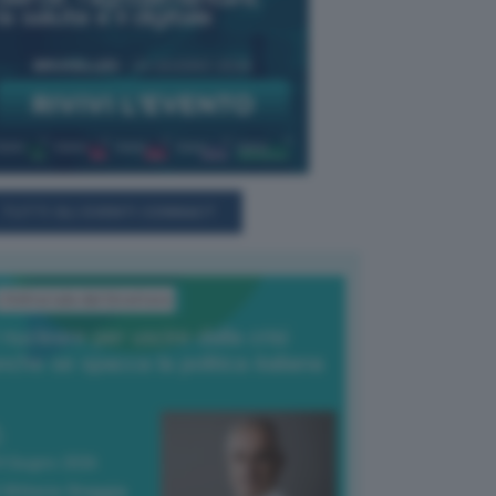
TUTTI GLI EVENTI CONNACT
L'Editoriale del Direttore
l nucleare per uscire dalla crisi
nche se spacca la politica italiana
4 Giugno 2026
 Vittorio Oreggia