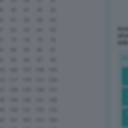
39
40
41
42
43
50
51
52
53
54
Mott
61
62
63
64
65
all’
72
73
74
75
76
dell
83
84
85
86
87
R
94
95
96
97
98
05
106
107
108
109
16
117
118
119
120
27
128
129
130
131
38
139
140
141
142
49
150
151
152
153
60
161
162
163
164