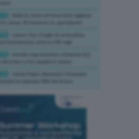
rture
:13
- Bollette, Arera rafforza Unità vigilanza
tro rincari: Al momento no speculazioni
:50
- Lavoro, Usa: A luglio IA resta prima
sa licenziamenti, pesa su 24% tagli
:35
- Incendi, rogo boschivo a Suvereto (Li):
 elicotteri e otto squadre in azione
:26
- Campi Flegrei, Musumeci: Dotazione
anziaria ha superato 800 mln di euro