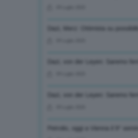
09 Luglio 2025
Dazi, Merz: Ottimista su possibili
09 Luglio 2025
Dazi, von der Leyen: Saremo fe
09 Luglio 2025
Dazi, von der Leyen: Saremo fe
09 Luglio 2025
Petrolio, oggi a Vienna il 9° semi