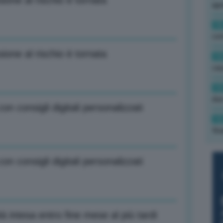
ione al rischio è tornata
ape
15
con
ione al rischio è tornata
13
cau
13
due
n consigli digitali personalizzati
12
fin
n consigli digitali personalizzati
tà intesa entro fine mese al più tardi