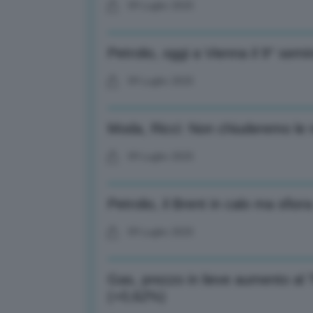
09 Luglio 2025
Petrolio, oggi a Vienna il 9° semi
09 Luglio 2025
Moda, Ricci: Non chiuderemo le no
09 Luglio 2025
Petrolio, il Brent in calo ma sfior
09 Luglio 2025
Gas, prezzo in lieve aumento al
(+0,62%)