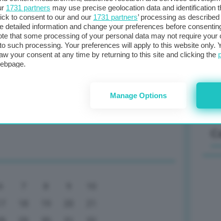
ur
1731 partners
may use precise geolocation data and identification 
ick to consent to our and our
1731 partners
’ processing as described 
detailed information and change your preferences before consenting
Il
te that some processing of your personal data may not require your 
t.): Europa sia pronta, serve reazione
t to such processing. Your preferences will apply to this website only
sta
aw your consent at any time by returning to this site and clicking the
met
webpage.
col
al 
Manage Options
ndamentale. I contrari? Successe anche
C
6
7
8
9
10
17
18
19
20
21
28
29
30
31
32