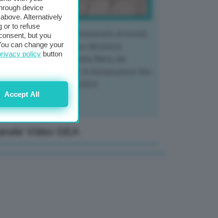
through device
above. Alternatively
 or to refuse
 mercato del tubero più consumato al mondo
consent, but you
. You can change your
 vivendo un crollo storico dei prezzi,
privacy policy
button
tendo a dura prova l'intera filiera, dai
tivatori ai trasformatori. In Europa prezzi fino
70% in meno rispetto al 2024
Accept All
anale Video GEA