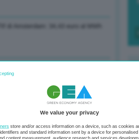
 Ttf di Amsterdam: 34,43 euro al MWh
a: Europa si metta d’accordo o soffrirà
cepting
F
c
d
a: Europa si metta d’accordo o soffrirà
We value your privacy
0
di
tners
store and/or access information on a device, such as cookies 
identifiers and standard information sent by a device for personalised
i porti tra le spese per la Difesa
 and content measurement, audience research and services developm