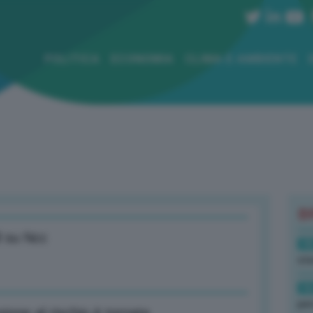
POLITICA
ECONOMIA
CLIMA E AMBIENTE
B
l su Ncc
18
sto
16
per