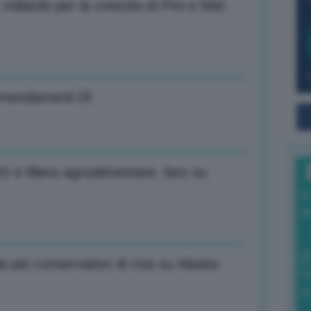
iliardo per la crescita di Pmi e Mid-
 emendamenti Dl
O e filiera agroalimentare, faro su
I
a
da più conservativo di Usa su Alaska
0
di