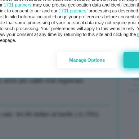
ur
1731 partners
may use precise geolocation data and identification 
ick to consent to our and our
1731 partners
’ processing as described 
Il
detailed information and change your preferences before consenting
sta
te that some processing of your personal data may not require your 
t to such processing. Your preferences will apply to this website only
met
aw your consent at any time by returning to this site and clicking the
col
rischio inflazione, quasi peggio di
webpage.
al 
Manage Options
C
o anno più caldo mai registrato
 calo: 64,99 dollari al barile (-0,73%)