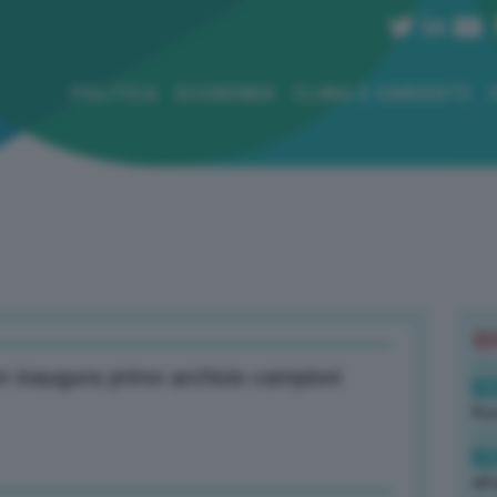
POLITICA
ECONOMIA
CLIMA E AMBIENTE
B
n inaugura primo archivio campioni
19
Rus
19
all