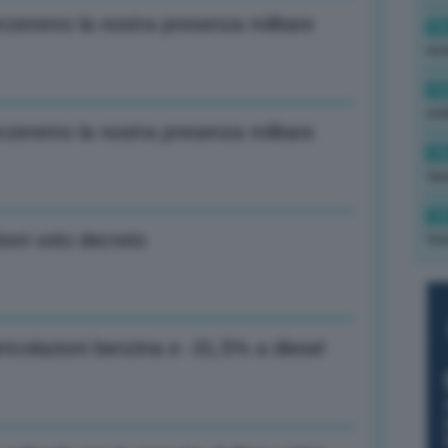
zeremo la nostra presenza militare
16
rev
15
ond
zeremo la nostra presenza militare
14
tas
14
zioni voto decreto
tre
icolazioni benzina e -31,5% a diesel