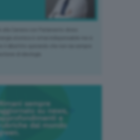
k alla Camera con Parlamento diviso.
nergia atomica è ormai indispensabile ma si
e il dibattito sperando che non sia sempre
stione di ideologia