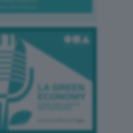
Green-à-porter
Maria Elena Ribezzo