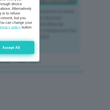
through device
above. Alternatively
 mercato del tubero più consumato al mondo
 or to refuse
 vivendo un crollo storico dei prezzi,
consent, but you
. You can change your
tendo a dura prova l'intera filiera, dai
privacy policy
button
tivatori ai trasformatori. In Europa prezzi fino
70% in meno rispetto al 2024
Accept All
anale Video GEA