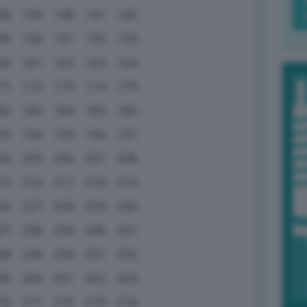
38
139
140
141
142
49
150
151
152
153
60
161
162
163
164
71
172
173
174
175
82
183
184
185
186
93
194
195
196
197
04
205
206
207
208
15
216
217
218
219
26
227
228
229
230
37
238
239
240
241
48
249
250
251
252
59
260
261
262
263
70
271
272
273
274