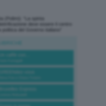
a (Polimi): “La spinta
elettrificazione deve essere il centro
a politica del Governo italiano”
UBRICHE
Un caffè con...
Carlo Fumagalli
GREENdez-vous
Elena Fois e Chiara Troiano
Bruxelles Express
Lorenzo Robustelli