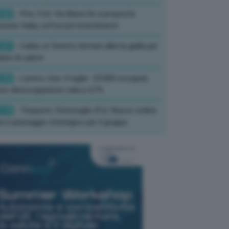
:52
- Pnrr, Foti: Via libera Ue a proposta
isione Italia, rafforzati investimenti
:01
- Caldo, in Veneto domani allerta gialla per
ate di calore
:33
- Lavoro, Usa: A luglio -23.000 occupati,
so disoccupazione cala a 4,1%
:19
- Trasporti, Strisciuglio (Fs): Nuovo ordine
ni è passaggio strategico per il gruppo