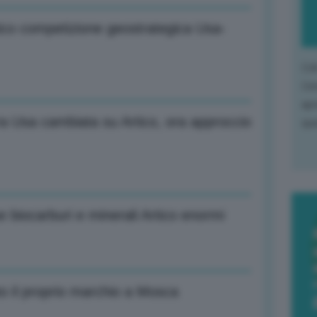
rtico competizione geostrategica Usa-
L'o
L'e
apr
ura Usa cambiata su Artico, ora approccio
que
se biocarburi e minerali Artico enormi
to il proprio marchio a Mosca