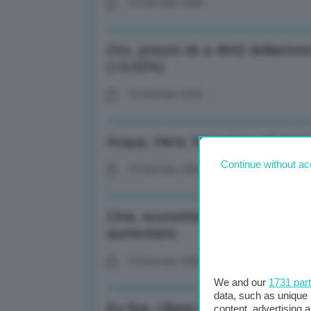
14 Gennaio 2026
Oro, prezzo ok a 4642 dollari/on
(+3,02%)
14 Gennaio 2026
Acqua, Hera: Nel mirino c’è Sost
Continue without ac
14 Gennaio 2026
Cina, economista Herrero: Crediti 
aumentano
14 Gennaio 2026
We and our
1731 par
data, such as unique 
Ex Ilva, Uliano (Fim-Cisl): Incert
content, advertising