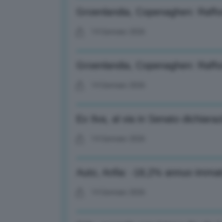
Groenlandia, Copenaghen: Raffor
14 Gennaio 2026
Groenlandia, Copenaghen: Raffor
14 Gennaio 2026
Ex Ilva, al via in Senato dichiara
14 Gennaio 2026
Auto, Anfia: -18,2% annuo immatr
14 Gennaio 2026