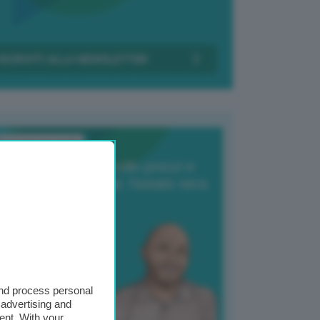
Transizione Italia
orte produzione, crollo prezzi e
oncorrenza asiatica: l’estate nera
elle patate
6 Agosto 2025
 Giuliano Zulin
and process personal
 advertising and
ent. With your