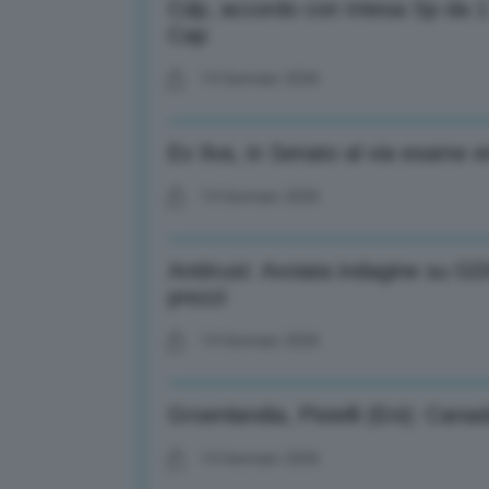
Cdp, accordo con Intesa Sp da 1 m
Cap
14 Gennaio 2026
Ex Ilva, in Senato al via esame
14 Gennaio 2026
Antitrust: Avviata indagine su GD
prezzi
14 Gennaio 2026
Groenlandia, Pistelli (Eni): Cana
14 Gennaio 2026