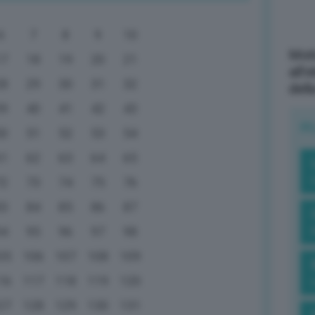
6
7
8
9
10
Mott
17
18
19
20
21
all’
28
29
30
31
32
dell
39
40
41
42
43
R
50
51
52
53
54
61
62
63
64
65
72
73
74
75
76
83
84
85
86
87
94
95
96
97
98
05
106
107
108
109
16
117
118
119
120
27
128
129
130
131