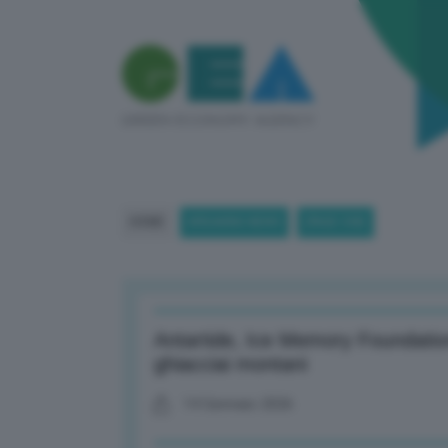
HOME
BREAKING NEWS
(PAGE 338)
Antartide, Ice Memory Foundatio
ghiacciai montani
14 Gennaio 2026