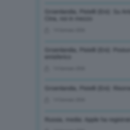
Groenlandia, Pistelli (Eni): Su A
Cina, noi in mezzo
14 Gennaio 2026
Groenlandia, Pistelli (Eni): Post
emisferico
14 Gennaio 2026
Groenlandia, Pistelli (Eni): Risor
14 Gennaio 2026
Russia, media: Apple ha registra