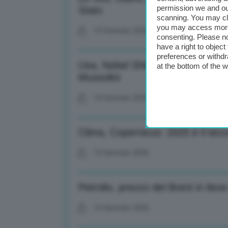
permission we and o
Stato
scanning. You may cl
you may access more 
14 Gennaio 2026
consenting. Please no
have a right to objec
preferences or withdr
Usa, Nobel Shiller: Con tassi giù 
at the bottom of the 
Mussolini
14 Gennaio 2026
Clima, Copernicus: 2025 è il terz
14 Gennaio 2026
Petrolio, prezzo del Brent in lieve
14 Gennaio 2026