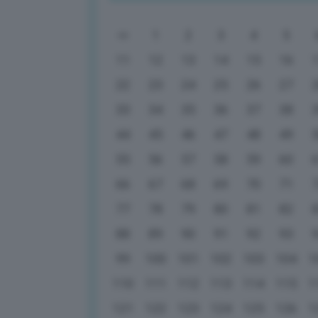
1
2
3
4
5
11
12
13
14
15
16
22
23
24
25
26
27
33
34
35
36
37
38
44
45
46
47
48
49
55
56
57
58
59
60
66
67
68
69
70
71
77
78
79
80
81
82
88
89
90
91
92
93
99
100
101
102
103
104
1
110
111
112
113
114
115
1
121
122
123
124
125
126
1