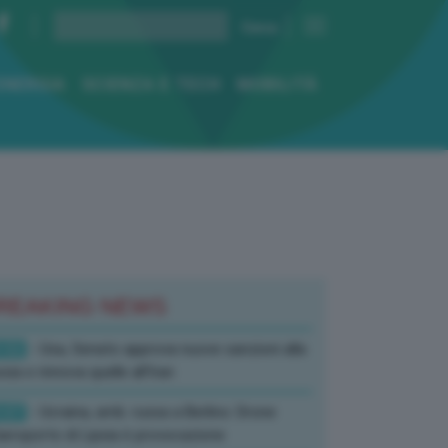
ENERGIA
SCIENZA E TECH
MOBILITÀ
REAKING NEWS
:52
- Usa, Senato approva nuove sanzioni alla
sia e rinnova quelle all’Iran
:07
- Ucraina, amb. russa a Berlino: Drone
’aeroporto di Lipsia è provocazione