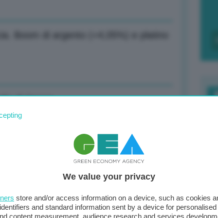
cia. Boom di argento (+4,05%) e platino
elia di Xenon
F
cepting
c
d
di Pechino all’estero, i rischi
0
We value your privacy
di
tners
store and/or access information on a device, such as cookies 
identifiers and standard information sent by a device for personalised
ezza incide su sicurezza, intervenga lo
 and content measurement, audience research and services developm