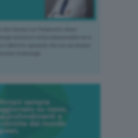
k alla Camera con Parlamento diviso.
nergia atomica è ormai indispensabile ma si
e il dibattito sperando che non sia sempre
stione di ideologia