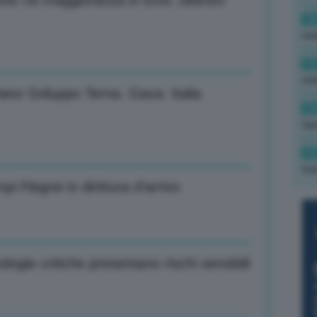
ic no maggioranza in Envi, ulteriori
16
rev
15
ond
iano Sviluppo Terna. Gava: Italia
14
tas
14
tre
Flegrei in dirittura d’arrivo
ologie critiche presentano rischi sensibili