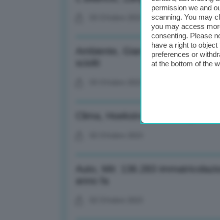
permission we and o
scanning. You may cl
03 Ottobre 2023
you may access more 
consenting. Please no
have a right to objec
Ambiente, Giardino (Com Glaciolo
preferences or withdr
sciolti
at the bottom of the 
03 Ottobre 2023
Clima, Hoekstra a Pe: Target 204
02 Ottobre 2023
Auto, Mit: 136.283 immatricolazi
anno fa
02 Ottobre 2023