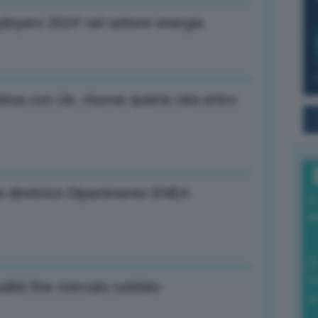
ployers 2024’ nel settore energia
ntesa con Ue, risorse quarta rata entro
 direttrice Dipartimento ENEA
I
a
0
alità fine mercato tutelato
di