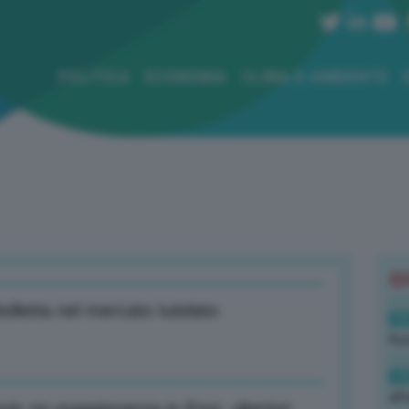
POLITICA
ECONOMIA
CLIMA E AMBIENTE
B
lletta nel mercato tutelato
19
Rus
19
all