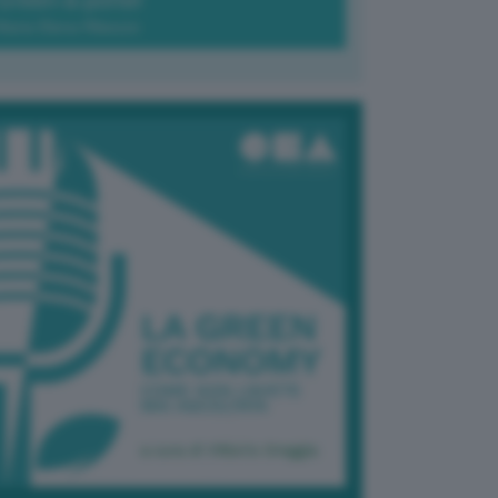
Green-à-porter
Maria Elena Ribezzo