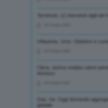
Terremoti, 12 interventi vigili del 
03 Ottobre 2023
Inflazione, Urso: Obiettivo è con
03 Ottobre 2023
Clima, storica ondata calore penis
Montoro
03 Ottobre 2023
Gas, Ue: Oggi domanda aggregata
globale