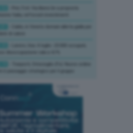
:52
- Pnrr, Foti: Via libera Ue a proposta
isione Italia, rafforzati investimenti
:01
- Caldo, in Veneto domani allerta gialla per
ate di calore
:33
- Lavoro, Usa: A luglio -23.000 occupati,
so disoccupazione cala a 4,1%
:19
- Trasporti, Strisciuglio (Fs): Nuovo ordine
ni è passaggio strategico per il gruppo