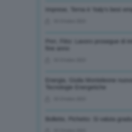
Imprese, Terna è ‘Italy’s best em
03 Ottobre 2023
Pnrr, Fitto: Lavoro prosegue di i
fine anno
03 Ottobre 2023
Energia, Giulia Monteleone nuova
Tecnologie Energetiche
03 Ottobre 2023
Bollette, Pichetto: Si valuta gradu
03 Ottobre 2023