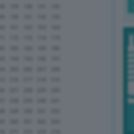
38
139
140
141
142
49
150
151
152
153
60
161
162
163
164
71
172
173
174
175
82
183
184
185
186
93
194
195
196
197
04
205
206
207
208
15
216
217
218
219
26
227
228
229
230
37
238
239
240
241
48
249
250
251
252
59
260
261
262
263
70
271
272
273
274