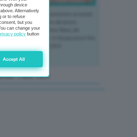
through device
above. Alternatively
 mercato del tubero più consumato al mondo
 or to refuse
 vivendo un crollo storico dei prezzi,
consent, but you
. You can change your
tendo a dura prova l'intera filiera, dai
privacy policy
button
tivatori ai trasformatori. In Europa prezzi fino
70% in meno rispetto al 2024
Accept All
anale Video GEA