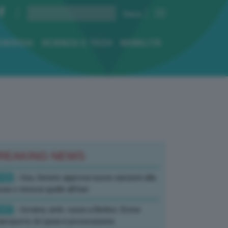
ENERGIA
SCIENZA E TECH
MOBILITÀ
REAKING NEWS
:52
- Usa, Senato approva nuove sanzioni alla
sia e rinnova quelle all’Iran
:07
- Ucraina, amb. russa a Berlino: Drone
’aeroporto di Lipsia è provocazione