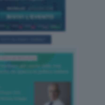
TUTTI GLI EVENTI CONNACT
L'Editoriale del Direttore
l nucleare per uscire dalla crisi
nche se spacca la politica italiana
4 Giugno 2026
 Vittorio Oreggia