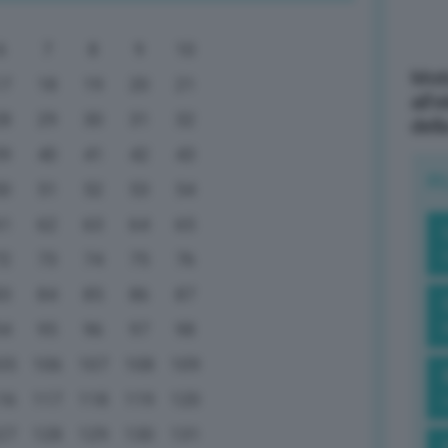
6
7
8
9
10
Mott
17
18
19
20
21
all’
28
29
30
31
32
dell
39
40
41
42
43
R
50
51
52
53
54
61
62
63
64
65
72
73
74
75
76
83
84
85
86
87
94
95
96
97
98
05
106
107
108
109
16
117
118
119
120
27
128
129
130
131