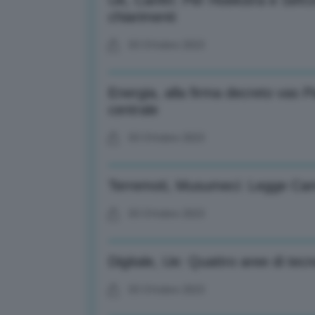
Ue, Canfin: Per Hoekstra e Sefcov
chiarimenti
03 Ottobre 2023
Energia, alla firma decreto vas P
centrale
03 Ottobre 2023
Terremoti, Musumeci: Legge Campi 
03 Ottobre 2023
Digitale, Ue: Quattro aree di tecn
03 Ottobre 2023