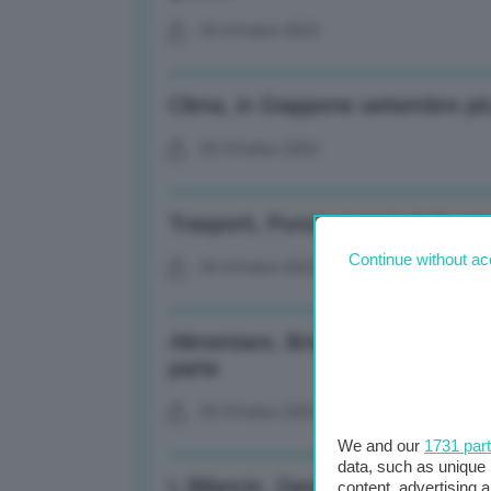
03 Ottobre 2023
Clima, in Giappone settembre più 
03 Ottobre 2023
Trasporti, Punzo: Lascio Italo pe
Continue without ac
03 Ottobre 2023
Alimentare, Brisigotti (Coop): Carr
parte
03 Ottobre 2023
We and our
1731 par
data, such as unique 
L.Bilancio, Zangrillo: Coperta cor
content, advertising