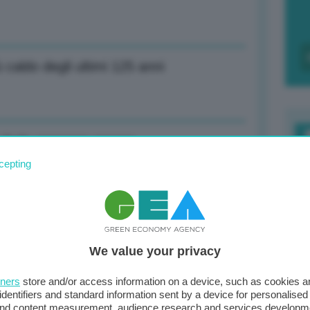
caldo degli ultimi 125 anni
r farlo crescere ancora
F
cepting
c
d
ello tricolore pannicello, noi fatta nostra
0
We value your privacy
di
tners
store and/or access information on a device, such as cookies 
identifiers and standard information sent by a device for personalised
ta, lavoriamo con piedi per terra
 and content measurement, audience research and services developm