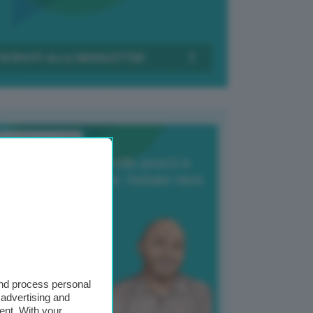
Transizione Italia
orte produzione, crollo prezzi e
oncorrenza asiatica: l’estate nera
elle patate
6 Agosto 2025
 Giuliano Zulin
and process personal
 advertising and
ent. With your