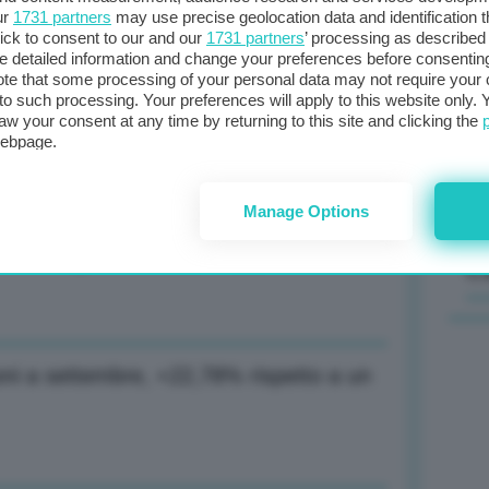
ur
1731 partners
may use precise geolocation data and identification 
ick to consent to our and our
1731 partners
’ processing as described 
Il
detailed information and change your preferences before consenting
sta
te that some processing of your personal data may not require your 
t to such processing. Your preferences will apply to this website only
met
gico): Sfruttiamo acqua dei ghiacciai
aw your consent at any time by returning to this site and clicking the
col
webpage.
al 
Manage Options
0 entro primo trimestre 2024
C
oni a settembre, +22,78% rispetto a un