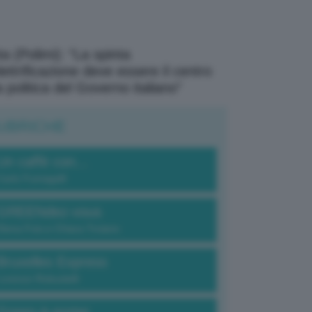
a (Polimi): “La spinta
elettrificazione deve essere il centro
a politica del Governo italiano”
UBRICHE
Un caffè con...
Carlo Fumagalli
GREENdez-vous
Elena Fois e Chiara Troiano
Bruxelles Express
Lorenzo Robustelli