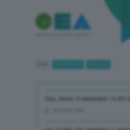
HOME
BREAKING NEWS
(PAGE 1280)
Gas, Arera: A settembre +4,8% bo
03 Ottobre 2023