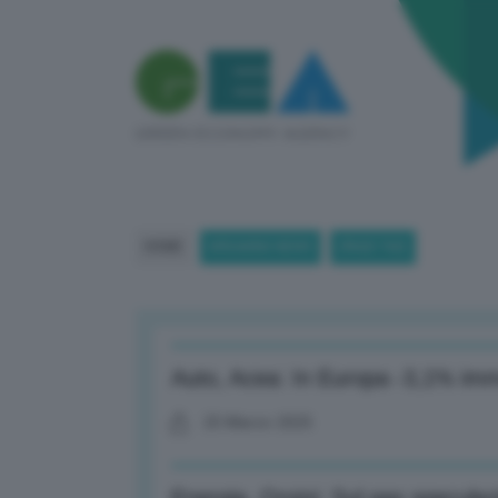
HOME
BREAKING NEWS
(PAGE 760)
Auto, Acea: In Europa -3,1% imma
25 Marzo 2025