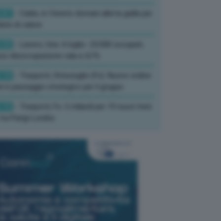
:01
- Caldo, in Veneto domani allerta gialla per
ate di calore
:33
- Lavoro, Usa: A luglio -23.000 occupati,
so disoccupazione cala a 4,1%
:19
- Trasporti, Strisciuglio (Fs): Nuovo ordine
ni è passaggio strategico per il gruppo
:15
- Trasporti, Fs: 2 miliardi per 19 nuovi treni
tra Parigi-Londra