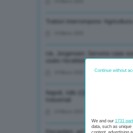
24 Marzo 2025
Trattori interrompono ‘Agricoltura 
24 Marzo 2025
Ue, Jorgensen: Servono case sos
usato riscaldamento
Continue without ac
24 Marzo 2025
Napoli, Iollo (Q8) presidente se
Industriali
24 Marzo 2025
We and our
1731 par
data, such as unique 
Fincantieri, ad Folgiero: Continu
content, advertising