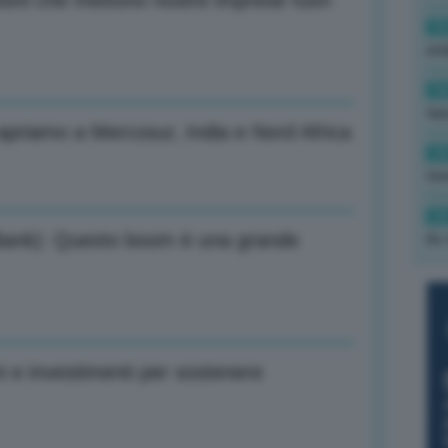
zioni che mettono nostre imprese fuori
15
ond
14
tas
apriamo a Mercosur, India e Nord Africa
14
tre
14
y Bank): Questo boom è una grande
Av 
mi e investimenti per sostenere