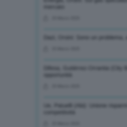
Energia, Orsini: Sul gas specula
mercato
25 Marzo 2025
Dazi, Orsini: Sono un problema, 
25 Marzo 2025
Difesa, Gutiérrez-Orrantia (Cit
opportunità
25 Marzo 2025
Ue, Patuelli (Abi): Unione rispar
competitività
25 Marzo 2025