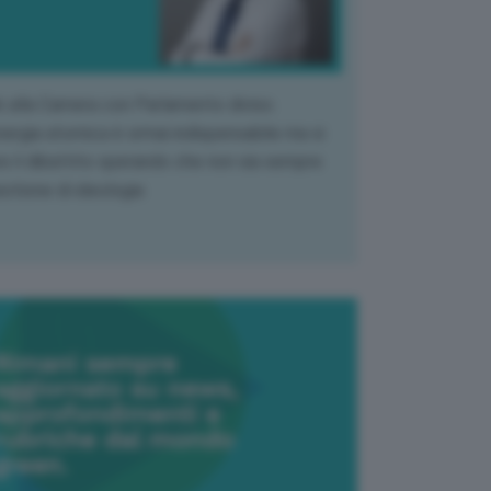
k alla Camera con Parlamento diviso.
nergia atomica è ormai indispensabile ma si
e il dibattito sperando che non sia sempre
stione di ideologia