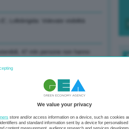
E’, Lollobrigida: Volevate visibilità
tenibili, 47 mln persone non hanno
F
cepting
c
d
zione economia portuale di Unione
0
We value your privacy
di
tners
store and/or access information on a device, such as cookies 
identifiers and standard information sent by a device for personalised
eremo a creare valore per nostri
 and content measurement, audience research and services developm