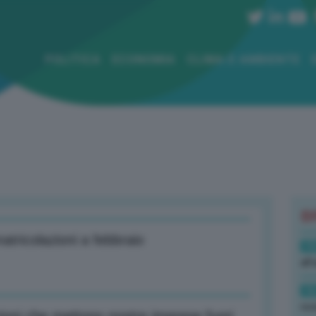
POLITICA
ECONOMIA
CLIMA E AMBIENTE
B
tricolazioni a febbraio
19
all
16
rev