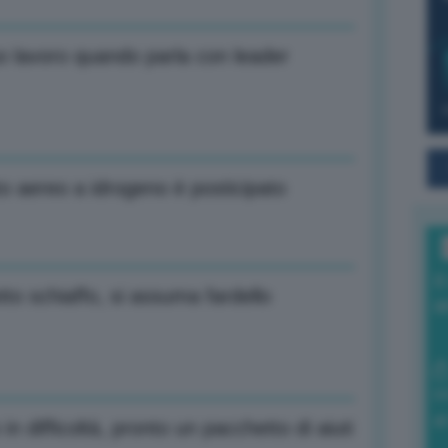
suo lavoro quando parla con leader
to aereo a idrogeno è posticipato
I
to schiaffo, si assuma fardello
a
0
di
in difficoltà, pronto un pacchetto di aiuti