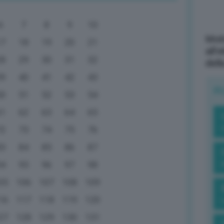
6
7
8
9
10
Mott
17
18
19
20
21
all’
28
29
30
31
32
dell
39
40
41
42
43
R
50
51
52
53
54
61
62
63
64
65
72
73
74
75
76
83
84
85
86
87
94
95
96
97
98
05
106
107
108
109
16
117
118
119
120
27
128
129
130
131