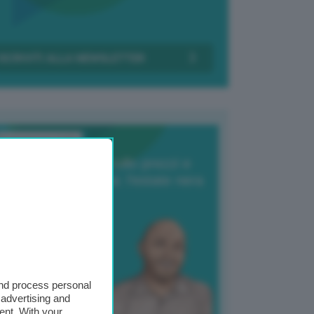
Transizione Italia
orte produzione, crollo prezzi e
oncorrenza asiatica: l’estate nera
elle patate
6 Agosto 2025
 Giuliano Zulin
and process personal
 advertising and
ent. With your