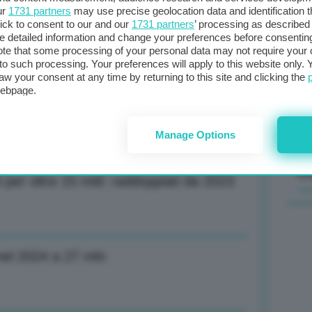
ur
1731 partners
may use precise geolocation data and identification 
ick to consent to our and our
1731 partners
’ processing as described 
Il
detailed information and change your preferences before consenting
sta
te that some processing of your personal data may not require your 
t to such processing. Your preferences will apply to this website only
met
aw your consent at any time by returning to this site and clicking the
col
massimi da 3 mesi, ma aumenta
webpage.
al 
Manage Options
C
i per oltre 15 mld: raddoppiati da 2023
e nel 2024 a 27 mln