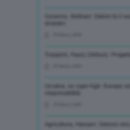
Governo, Molinari: Salvini fa il 
stranieri
25 Marzo 2025
Trasporti, Faury (Airbus): Proget
25 Marzo 2025
Ucraina, ex capo Kgb: Europa sot
responsabilità
25 Marzo 2025
Agricoltura, Hansen: Settore vino 