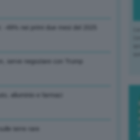
Ue: -49% nei primi due mesi del 2025
L'o
L'e
apr
que
n, serve negoziare con Trump
uto, alluminio e farmaci
ulle terre rare