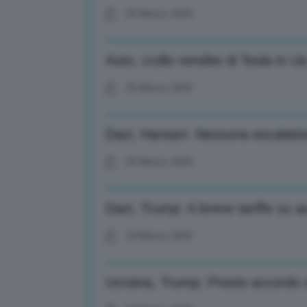
25 Marzo 2025
Auto, crollo vendite di Tesla in 
25 Marzo 2025
Dazi, Hansen: Nessuna escalatio
25 Marzo 2025
Dazi, Trump: A breve tariffe su a
24 Marzo 2025
Ucraina, Trump: Presto accordo s