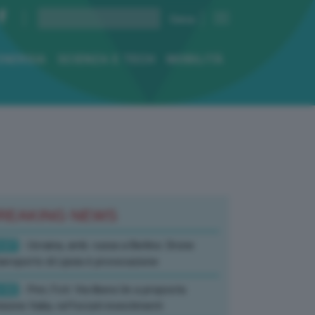
ENERGIA
SCIENZA E TECH
MOBILITÀ
REAKING NEWS
:07
- Ucraina, amb. russa a Berlino: Drone
’aeroporto di Lipsia è provocazione
:52
- Pnrr, Foti: Via libera Ue a proposta
isione Italia, rafforzati investimenti