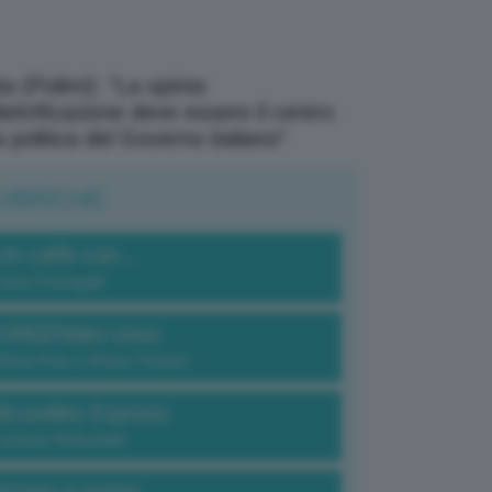
a (Polimi): “La spinta
elettrificazione deve essere il centro
a politica del Governo italiano”
UBRICHE
Un caffè con...
Carlo Fumagalli
GREENdez-vous
Elena Fois e Chiara Troiano
Bruxelles Express
Lorenzo Robustelli