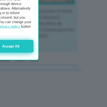
through device
above. Alternatively
 mercato del tubero più consumato al mondo
 or to refuse
 vivendo un crollo storico dei prezzi,
consent, but you
. You can change your
tendo a dura prova l'intera filiera, dai
privacy policy
button
tivatori ai trasformatori. In Europa prezzi fino
70% in meno rispetto al 2024
Accept All
anale Video GEA