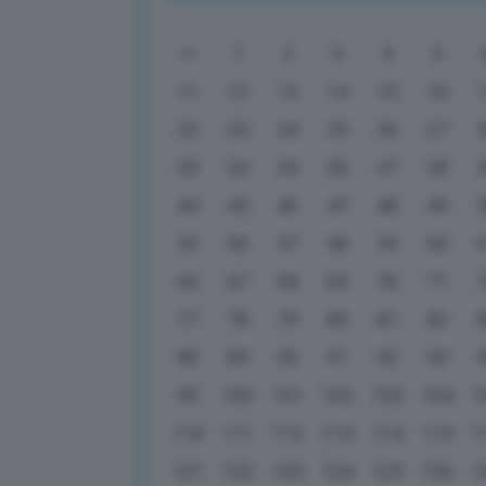
1
2
3
4
5
11
12
13
14
15
16
22
23
24
25
26
27
33
34
35
36
37
38
44
45
46
47
48
49
55
56
57
58
59
60
66
67
68
69
70
71
77
78
79
80
81
82
88
89
90
91
92
93
99
100
101
102
103
104
1
110
111
112
113
114
115
1
121
122
123
124
125
126
1