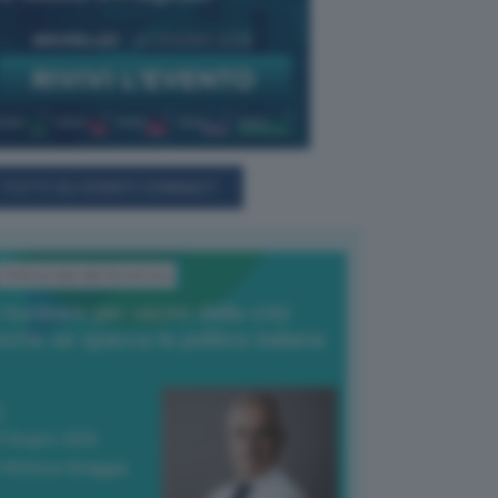
TUTTI GLI EVENTI CONNACT
L'Editoriale del Direttore
l nucleare per uscire dalla crisi
nche se spacca la politica italiana
4 Giugno 2026
 Vittorio Oreggia