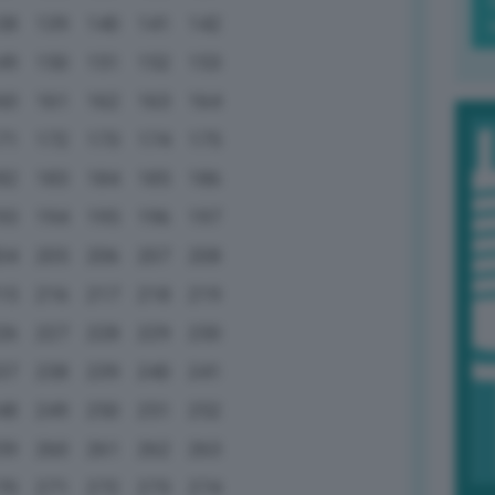
38
139
140
141
142
49
150
151
152
153
60
161
162
163
164
71
172
173
174
175
82
183
184
185
186
93
194
195
196
197
04
205
206
207
208
15
216
217
218
219
26
227
228
229
230
37
238
239
240
241
48
249
250
251
252
59
260
261
262
263
70
271
272
273
274