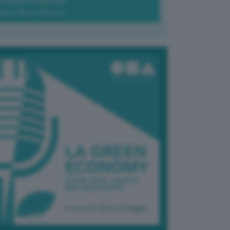
Green-à-porter
Maria Elena Ribezzo