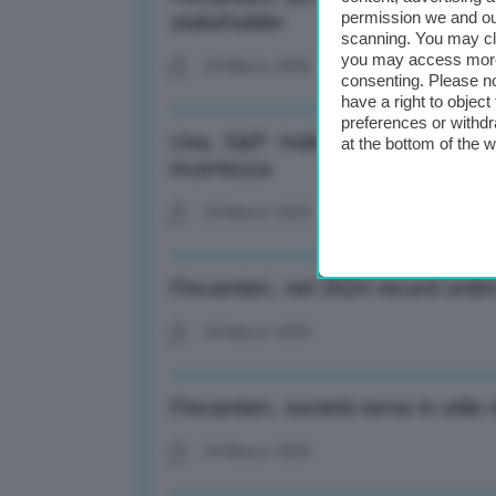
permission we and o
stakeholder
scanning. You may cl
you may access more 
24 Marzo 2025
consenting. Please no
have a right to objec
preferences or withdr
Usa, S&P: Indice Pmi marzo ai 
at the bottom of the 
incertezza
24 Marzo 2025
Fincantieri, nel 2024 record ordin
24 Marzo 2025
Fincantieri, società torna in util
24 Marzo 2025