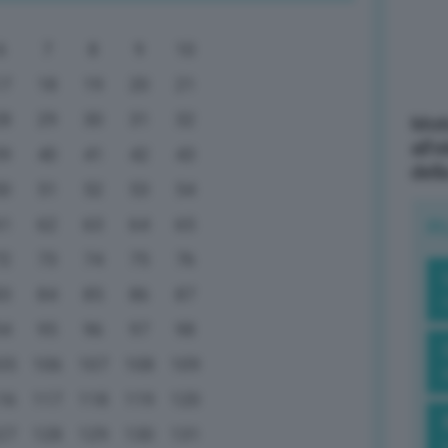
6
7
8
9
10
17
18
19
20
21
28
29
30
31
32
Mott
all’
39
40
41
42
43
dell
50
51
52
53
54
61
62
63
64
65
R
72
73
74
75
76
83
84
85
86
87
94
95
96
97
98
05
106
107
108
109
16
117
118
119
120
27
128
129
130
131