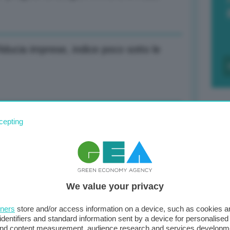
iducia imprese, indice poco sotto le
lzarci oggi per non essere calpestati
cepting
F
c
d
to quota 42 euro al MWh (-2,22%)
We value your privacy
0
tners
store and/or access information on a device, such as cookies 
di
identifiers and standard information sent by a device for personalised
 and content measurement, audience research and services developm