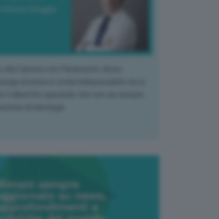
 Vittorio Oreggia
k alla Camera con Parlamento diviso.
nergia atomica è ormai indispensabile ma si
e il dibattito sperando che non sia sempre
stione di ideologia