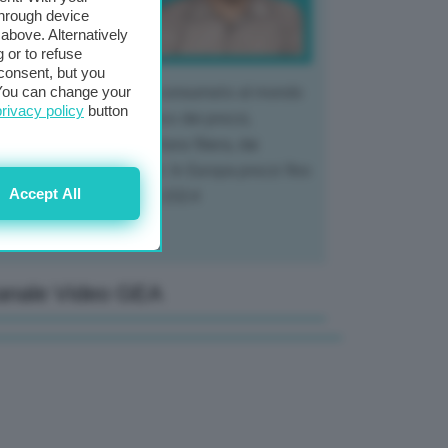
through device
above. Alternatively
 or to refuse
consent, but you
. You can change your
 mercato del tubero più consumato al mondo
privacy policy
button
 vivendo un crollo storico dei prezzi,
tendo a dura prova l'intera filiera, dai
tivatori ai trasformatori. In Europa prezzi fino
Accept All
70% in meno rispetto al 2024
anale Video GEA