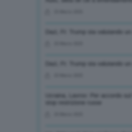
Auto, slitta ok Ue a emendamento
25 Marzo 2025
Dazi, Ft: Trump sta valutando un 
25 Marzo 2025
Dazi, Ft: Trump sta valutando un 
25 Marzo 2025
Ucraina, Lavrov: Per accordo sul
stop restrizione russe
25 Marzo 2025