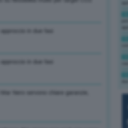
 su flessibilità multe per target CO2
ape
16
per
ape
approccio in due fasi
15
con
13
approccio in due fasi
cau
13
due
 Mar Nero servono chiare garanzie,