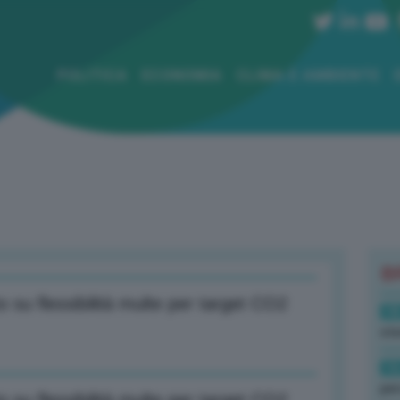
POLITICA
ECONOMIA
CLIMA E AMBIENTE
B
 su flessibilità multe per target CO2
18
sto
16
per