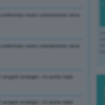
di
e confermato nostro orientamento verso
L'o
L'e
apr
e confermato nostro orientamento verso
que
 progetti strategici: c’è anche Italia
 progetti strategici: c’è anche Italia