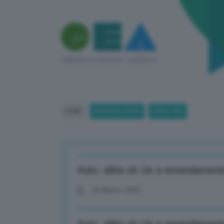
HOME
BREAKING NEWS
(PAGE 758)
Auto, slitta ok Ue a emendamento
25 Marzo 2025