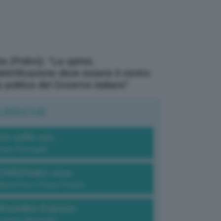
a (Polimi): “La spinta
elettrificazione deve essere il centro
a politica del Governo italiano”
UBRICHE
Un caffè con...
Carlo Fumagalli
GREENdez-vous
Elena Fois e Chiara Troiano
Bruxelles Express
Lorenzo Robustelli