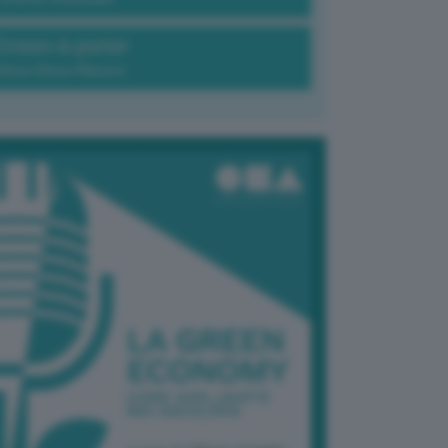
Green-à-porter
Maria Elena Ribezzo