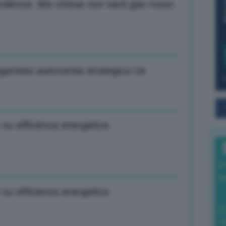
denze, litio cinese non sarà gas russo
otagonista autonomia strategica Ue
u efficienza energetica
I
a
u efficienza energetica
0