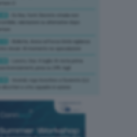
rture-2-
:40
- Ex Ilva, fonti: Decreto strada non
corribile, valutazioni su alternative dopo
rture
:13
- Bollette, Arera rafforza Unità vigilanza
tro rincari: Al momento no speculazioni
:50
- Lavoro, Usa: A luglio IA resta prima
sa licenziamenti, pesa su 24% tagli
:35
- Incendi, rogo boschivo a Suvereto (Li):
 elicotteri e otto squadre in azione