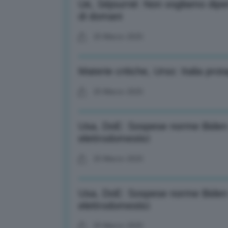
Ue, Séjourné: Non vogliamo dipen
di domani
25 Marzo 2025
Materie critiche, Urso: Italia pr
25 Marzo 2025
Usa, DoE: Sospese norme Biden s
elettrodomestici
25 Marzo 2025
Usa, DoE: Sospese norme Biden s
elettrodomestici
25 Marzo 2025