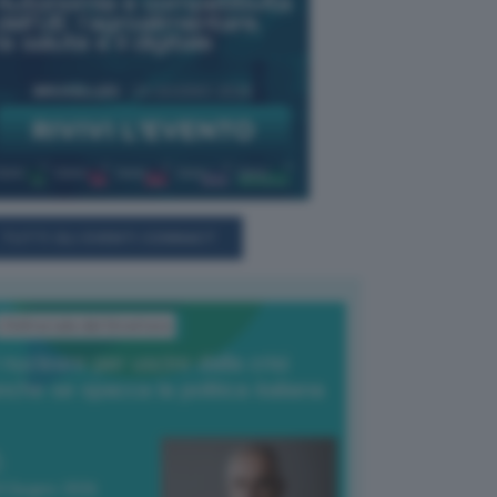
TUTTI GLI EVENTI CONNACT
L'Editoriale del Direttore
l nucleare per uscire dalla crisi
nche se spacca la politica italiana
4 Giugno 2026