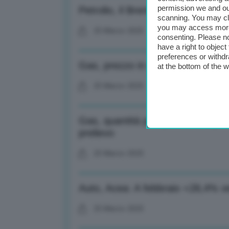
permission we and o
Petrolio, il Brent stazionario a qu
scanning. You may cl
you may access more 
25 Marzo 2025
consenting. Please no
have a right to objec
preferences or withdr
Gas, prezzo in discesa al Ttf d
at the bottom of the 
25 Marzo 2025
Gas, quantità pompata nei deposi
prelievo
25 Marzo 2025
Auto, Acea: A febbraio +28,4% veic
25 Marzo 2025