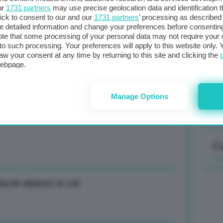
ur
1731 partners
may use precise geolocation data and identification 
ota 72,53 dollari al barile (+0,22%)
ick to consent to our and our
1731 partners
’ processing as described 
detailed information and change your preferences before consenting
te that some processing of your personal data may not require your 
t to such processing. Your preferences will apply to this website only
Il
aw your consent at any time by returning to this site and clicking the
sta
si Amsterdam: 42 euro al MWh (-1,75%)
webpage.
met
col
Manage Options
al 
ti stoccaggio Ue supera quella di
C
oli elettrici in Ue