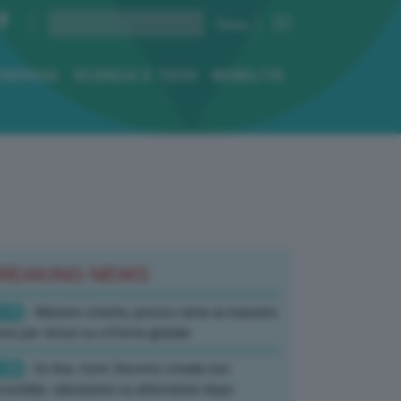
ENERGIA
SCIENZA E TECH
MOBILITÀ
REAKING NEWS
:10
- Materie critiche, prezzo rame ai massimi
rici per timori su offerta globale
:40
- Ex Ilva, fonti: Decreto strada non
corribile, valutazioni su alternative dopo