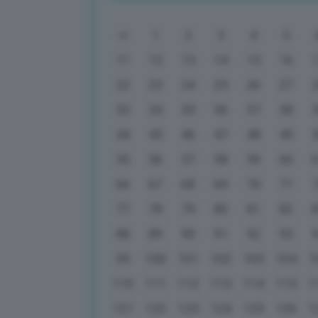
1
2
3
4
5
11
12
13
14
15
16
22
23
24
25
26
27
33
34
35
36
37
38
44
45
46
47
48
49
55
56
57
58
59
60
66
67
68
69
70
71
77
78
79
80
81
82
88
89
90
91
92
93
99
100
101
102
103
104
1
110
111
112
113
114
115
1
121
122
123
124
125
126
1