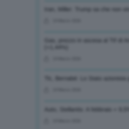
Iran, Miller: Trump sa che non v
24 Marzo 2026
Gas, prezzo in ascesa al Ttf di
(+1,44%)
24 Marzo 2026
Tlc, Bernabé: Lo Stato azionista g
24 Marzo 2026
Auto, Stellantis: A febbraio + 9,
24 Marzo 2026