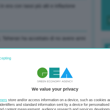
 in era con tassi più alti e inflazione
, Teheran ha accettato di no avere armi
F
cepting
c
d
a 54 euro/MWh per possibile de-
0
We value your privacy
di
tners
store and/or access information on a device, such as cookies 
u punti principali con Teheran
identifiers and standard information sent by a device for personalised
 and content measurement, audience research and services developm