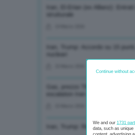
Iran, El-Erian (ex Allianz): Entrati
strutturale
24 Marzo 2026
Iran, Trump: Accordo su 15 punti
nucleari
23 Marzo 2026
Continue without ac
Gas, prezzo Ttf Amsterdam -9% 
escalation Iran
23 Marzo 2026
We and our
1731 par
Iran, Trump: Raggiunto accordo s
data, such as unique 
content, advertising