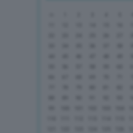
1
2
3
4
5
11
12
13
14
15
16
22
23
24
25
26
27
33
34
35
36
37
38
44
45
46
47
48
49
55
56
57
58
59
60
66
67
68
69
70
71
77
78
79
80
81
82
88
89
90
91
92
93
99
100
101
102
103
104
1
110
111
112
113
114
115
1
121
122
123
124
125
126
1