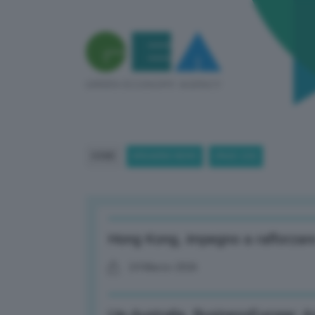
HOME
BREAKING NEWS
(PAGE 220)
Hong Kong, impegno a rafforzare
24 Marzo 2026