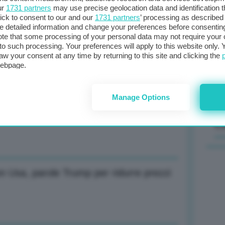
ur
1731 partners
may use precise geolocation data and identification 
ick to consent to our and our
1731 partners
’ processing as described 
Il
detailed information and change your preferences before consenting
sta
te that some processing of your personal data may not require your 
ene, discussioni continueranno questa
t to such processing. Your preferences will apply to this website only
met
aw your consent at any time by returning to this site and clicking the
col
webpage.
al 
Manage Options
avorano a prima intesa per riapertura
C
n Usa, parole Trump per ridurre prezzi