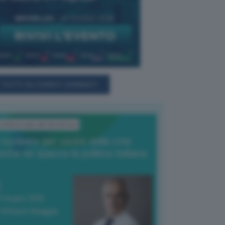
TUTTI GLI EVENTI CONNACT
L'Editoriale del Direttore
l nucleare per uscire dalla crisi
nche se spacca la politica italiana
4 Giugno 2026
 Vittorio Oreggia