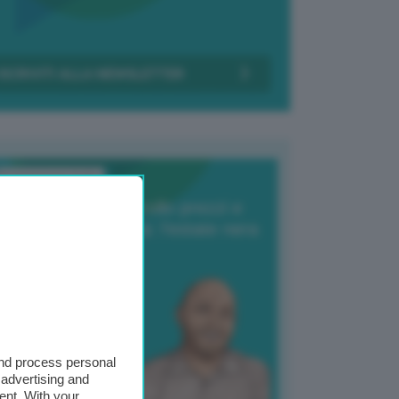
Transizione Italia
orte produzione, crollo prezzi e
oncorrenza asiatica: l’estate nera
elle patate
6 Agosto 2025
 Giuliano Zulin
and process personal
 advertising and
ent. With your