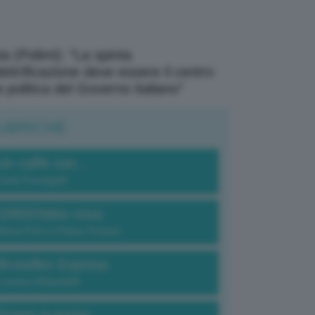
a (Polimi): “La spinta
elettrificazione deve essere il centro
a politica del Governo italiano”
UBRICHE
Un caffè con...
Carlo Fumagalli
GREENdez-vous
Elena Fois e Chiara Troiano
Bruxelles Express
Lorenzo Robustelli