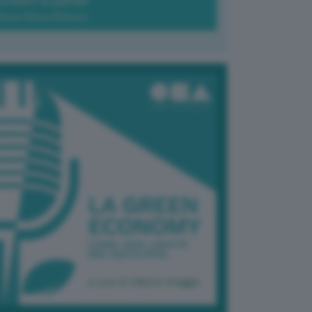
Green-à-porter
Maria Elena Ribezzo