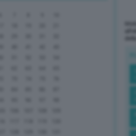
6
7
8
9
10
Mott
17
18
19
20
21
all’
28
29
30
31
32
dell
39
40
41
42
43
R
50
51
52
53
54
61
62
63
64
65
72
73
74
75
76
83
84
85
86
87
94
95
96
97
98
05
106
107
108
109
16
117
118
119
120
27
128
129
130
131