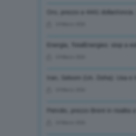
Oro, prezzo a 4441 dollari/oncia.
24 Marzo 2026
Energia, TotalEnergies: stop a eol
24 Marzo 2026
Iran, Seloom (Un. Doha): Usa e I
24 Marzo 2026
Petrolio, prezzo Brent in risalita 
24 Marzo 2026