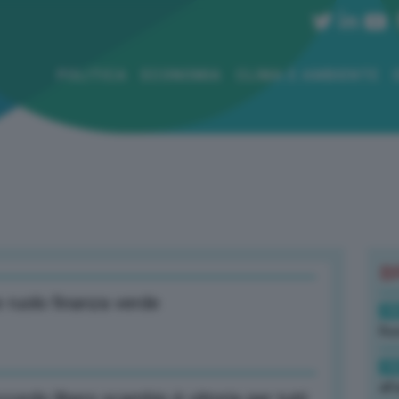
POLITICA
ECONOMIA
CLIMA E AMBIENTE
B
 ruolo finanza verde
19
Rus
19
all