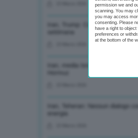
23 Marzo 2026
permission we and o
scanning. You may cl
you may access more 
consenting. Please no
Iran, Trump: Cose vanno molto b
have a right to objec
settimana
preferences or withdr
at the bottom of the 
23 Marzo 2026
Iran, media Israele: Usa e Iran l
Hormuz
23 Marzo 2026
Iran, Teheran: Nessun dialogo co
energia
23 Marzo 2026