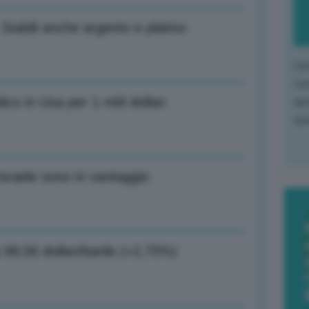
 Stabili anche argento e platino
L'o
L'e
ico in Usa per 1 mld dollari
apr
que
sraele sono in vantaggio
a 98,56 dollari/barile (+2,75%)