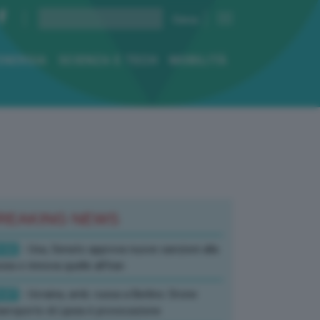
ENERGIA
SCIENZA E TECH
MOBILITÀ
REAKING NEWS
:52
- Usa, Senato approva nuove sanzioni alla
sia e rinnova quelle all’Iran
:07
- Ucraina, amb. russa a Berlino: Drone
’aeroporto di Lipsia è provocazione