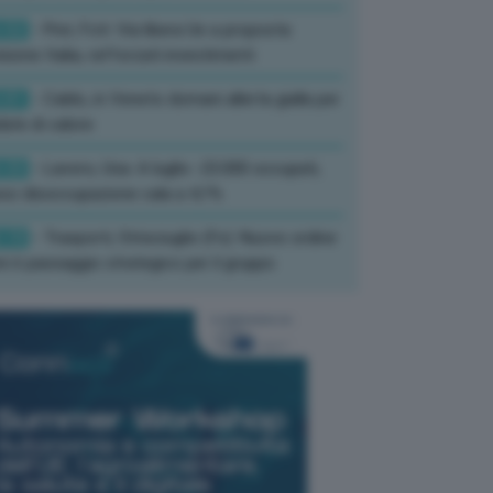
:52
- Pnrr, Foti: Via libera Ue a proposta
isione Italia, rafforzati investimenti
:01
- Caldo, in Veneto domani allerta gialla per
ate di calore
:33
- Lavoro, Usa: A luglio -23.000 occupati,
so disoccupazione cala a 4,1%
:19
- Trasporti, Strisciuglio (Fs): Nuovo ordine
ni è passaggio strategico per il gruppo