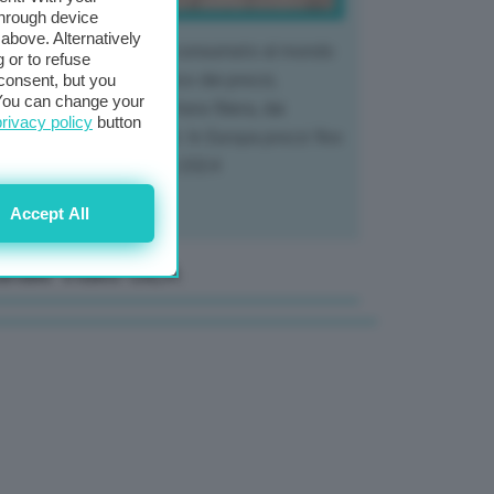
through device
above. Alternatively
 mercato del tubero più consumato al mondo
 or to refuse
 vivendo un crollo storico dei prezzi,
consent, but you
. You can change your
tendo a dura prova l'intera filiera, dai
privacy policy
button
tivatori ai trasformatori. In Europa prezzi fino
70% in meno rispetto al 2024
Accept All
anale Video GEA