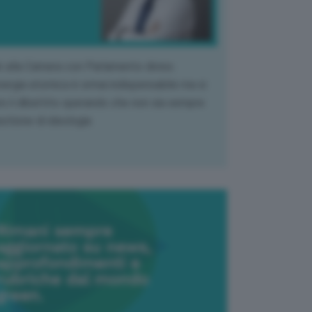
k alla Camera con Parlamento diviso.
nergia atomica è ormai indispensabile ma si
e il dibattito sperando che non sia sempre
stione di ideologia