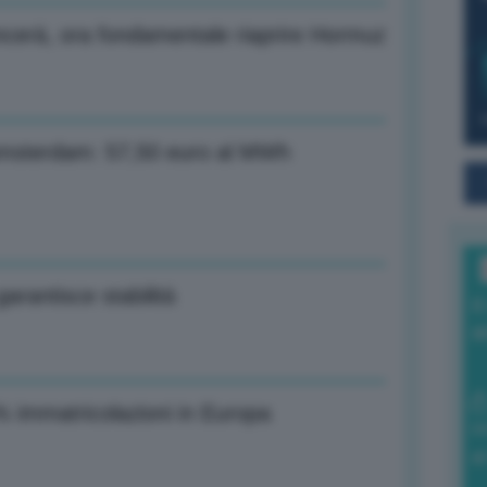
incerà, ora fondamentale riaprire Hormuz
 Amsterdam: 57,50 euro al MWh
arantisce stabilità
I
a
5% immatricolazioni in Europa
0
di