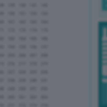
38
139
140
141
142
49
150
151
152
153
60
161
162
163
164
71
172
173
174
175
82
183
184
185
186
93
194
195
196
197
04
205
206
207
208
15
216
217
218
219
26
227
228
229
230
37
238
239
240
241
48
249
250
251
252
59
260
261
262
263
70
271
272
273
274