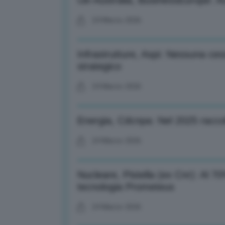
Ue-Australia, BusinessEurope: Acc
24 Marzo 2026
Infrastrutture, Aspi: Nessuna ce
strategico
24 Marzo 2026
Energia, Cdcnpa: Nel 2025 raccolti 
24 Marzo 2026
Nucleare, Pistella (ex Cnr): Al 70
tecnologia Prometeus
24 Marzo 2026