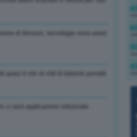
ordo libero scambio è vittoria per tutti
16
rev
15
ssione di Movyon, tecnologia resta asset
ond
14
tas
14
quasi 9 mln di chili di batterie portatili
tre
% ci sarà applicazione industriale