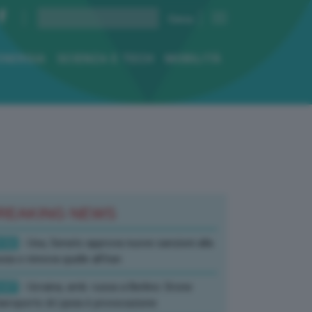
ENERGIA
SCIENZA E TECH
MOBILITÀ
REAKING NEWS
:52
- Usa, Senato approva nuove sanzioni alla
sia e rinnova quelle all’Iran
:07
- Ucraina, amb. russa a Berlino: Drone
’aeroporto di Lipsia è provocazione