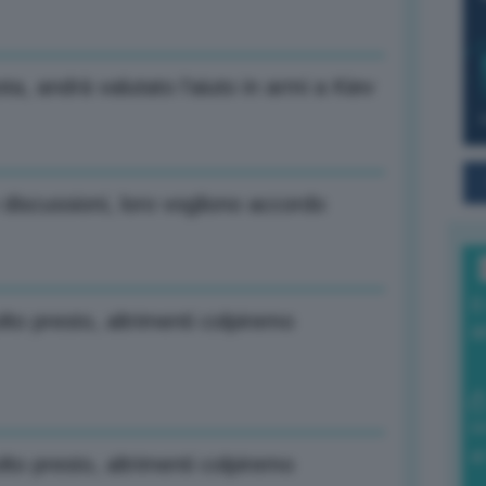
ta, andrà valutato l’aiuto in armi a Kiev
discussioni, loro vogliono accordo
I
to presto, altrimenti colpiremo
a
0
di
to presto, altrimenti colpiremo