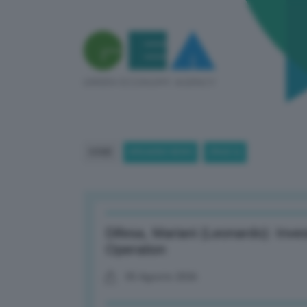
HOME
BREAKING NEWS
(PAGE 6)
Difesa, Mariani (Leonardo): Inves
Operation
05 Agosto 2026