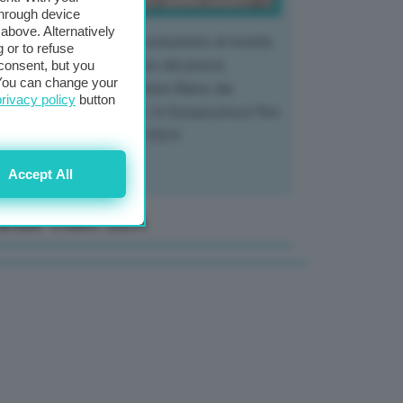
through device
above. Alternatively
 mercato del tubero più consumato al mondo
 or to refuse
 vivendo un crollo storico dei prezzi,
consent, but you
. You can change your
tendo a dura prova l'intera filiera, dai
privacy policy
button
tivatori ai trasformatori. In Europa prezzi fino
70% in meno rispetto al 2024
Accept All
anale Video GEA