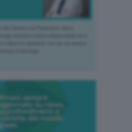
k alla Camera con Parlamento diviso.
nergia atomica è ormai indispensabile ma si
e il dibattito sperando che non sia sempre
stione di ideologia