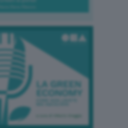
Green-à-porter
Maria Elena Ribezzo