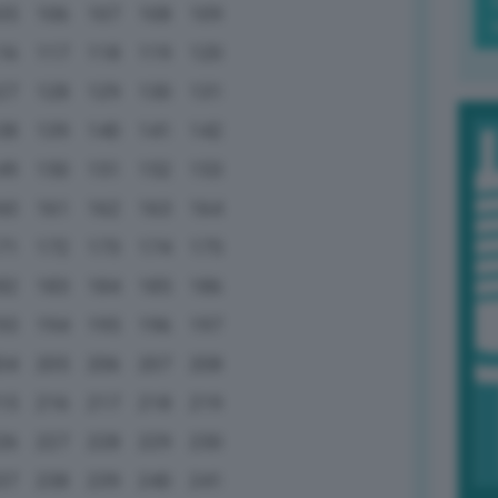
05
106
107
108
109
16
117
118
119
120
27
128
129
130
131
38
139
140
141
142
49
150
151
152
153
60
161
162
163
164
71
172
173
174
175
82
183
184
185
186
93
194
195
196
197
04
205
206
207
208
15
216
217
218
219
26
227
228
229
230
37
238
239
240
241