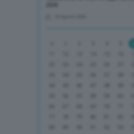
25/8
04 Agosto 2026
1
2
3
4
5
11
12
13
14
15
16
22
23
24
25
26
27
33
34
35
36
37
38
44
45
46
47
48
49
55
56
57
58
59
60
66
67
68
69
70
71
77
78
79
80
81
82
88
89
90
91
92
93