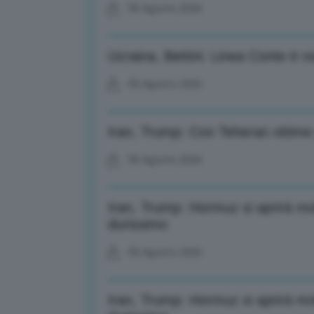
05 Agosto 2026
Ucraina, Bettini: Linea Conte è no
05 Agosto 2026
Iran, Trump: Con Teheran ottime 
05 Agosto 2026
Iran, Trump: Hormuz si aprirà mol
durissimo
05 Agosto 2026
Iran, Trump: Hormuz si aprirà mol