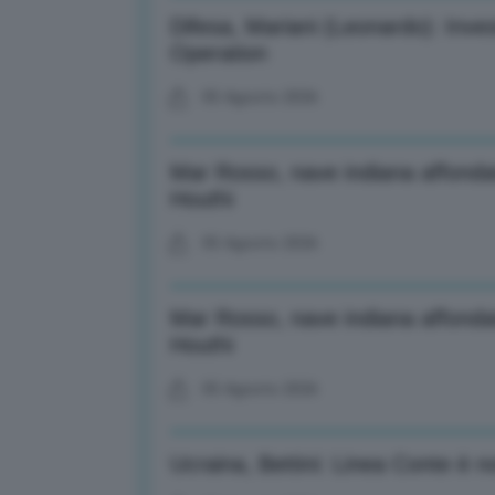
Difesa, Mariani (Leonardo): Inves
Operation
05 Agosto 2026
Mar Rosso, nave indiana affondat
Houthi
05 Agosto 2026
Mar Rosso, nave indiana affondat
Houthi
05 Agosto 2026
Ucraina, Bettini: Linea Conte è no