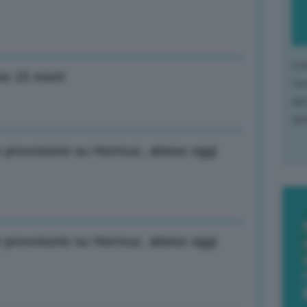
L'o
no 15 morti
L'e
apr
que
o provvisorio su Hormuz, atteso oggi
o provvisorio su Hormuz, atteso oggi