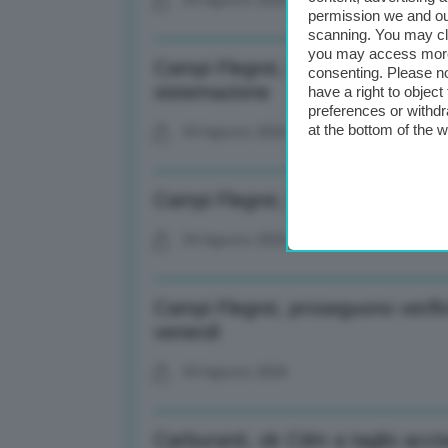
04 Agosto 2026
permission we and o
scanning. You may cl
you may access more 
Campi Flegrei, Musumeci: Deliber
consenting. Please no
sistemazione
have a right to objec
preferences or withdr
at the bottom of the 
04 Agosto 2026
Campi Flegrei, Musumeci: Governo
04 Agosto 2026
Campi Flegrei, proseguono verific
venerdì
04 Agosto 2026
Carburanti, ok Cdm a taglio accise