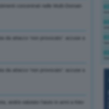
timenti concentrati nelle Multi-Domain
16
rev
15
ond
14
a da attacco ‘non provocato’: accuse a
tas
14
tre
a da attacco ‘non provocato’: accuse a
ta, andrà valutato l’aiuto in armi a Kiev