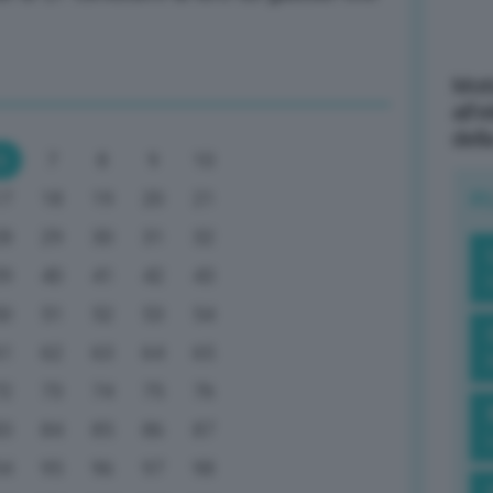
Mott
all’
dell
6
7
8
9
10
R
17
18
19
20
21
28
29
30
31
32
39
40
41
42
43
50
51
52
53
54
61
62
63
64
65
72
73
74
75
76
83
84
85
86
87
94
95
96
97
98