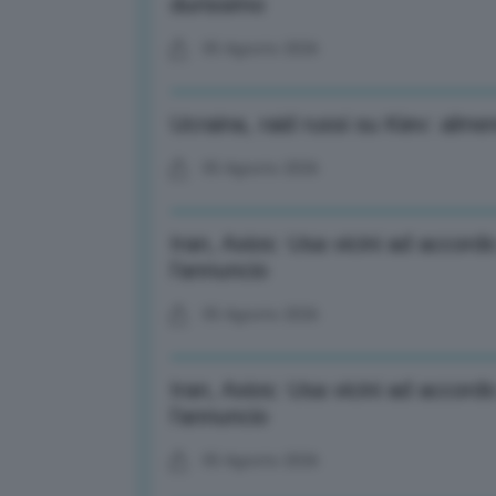
durissimo
05 Agosto 2026
Ucraina, raid russi su Kiev: alme
05 Agosto 2026
Iran, Axios: Usa vicini ad accord
l’annuncio
05 Agosto 2026
Iran, Axios: Usa vicini ad accord
l’annuncio
05 Agosto 2026