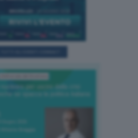
TUTTI GLI EVENTI CONNACT
L'Editoriale del Direttore
l nucleare per uscire dalla crisi
nche se spacca la politica italiana
4 Giugno 2026
 Vittorio Oreggia