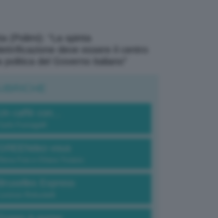
a (Polimi): “La spinta
elettrificazione deve essere il centro
a politica del Governo italiano”
UBRICHE
Un caffè con...
Carlo Fumagalli
GREENdez-vous
Elena Fois e Chiara Troiano
Bruxelles Express
Lorenzo Robustelli