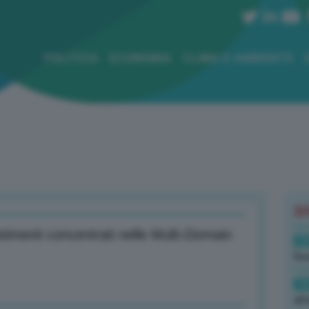
POLITICA
ECONOMIA
CLIMA E AMBIENTE
B
timenti concentrati nelle Multi-Domain
19
Rus
19
all