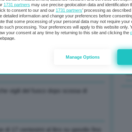
ur
1731 partners
may use precise geolocation data and identification 
ick to consent to our and our
1731 partners
’ processing as described 
Il
detailed information and change your preferences before consenting
ato contributo per l’autonoma
sta
te that some processing of your personal data may not require your 
t to such processing. Your preferences will apply to this website only
met
aw your consent at any time by returning to this site and clicking the
col
webpage.
al 
Manage Options
 stanzia 100 mln per danni agli edifici
C
he vigili del fuoco dopo scossa di
 di 17 centesimi al litro su gasolio fino