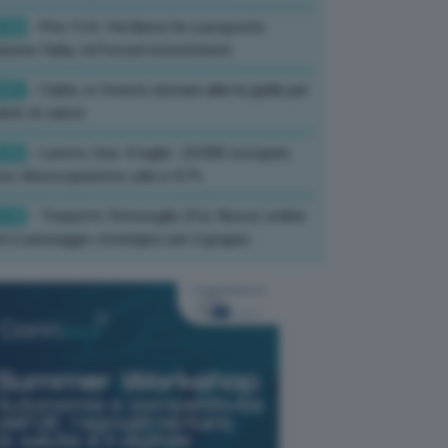
:52
- Pnrr, Foti: Via libera Ue a proposta
isione Italia, rafforzati investimenti
:01
- Caldo, in Veneto domani allerta gialla per
ate di calore
:33
- Lavoro, Usa: A luglio -23.000 occupati,
so disoccupazione cala a 4,1%
:19
- Trasporti, Strisciuglio (Fs): Nuovo ordine
ni è passaggio strategico per il gruppo