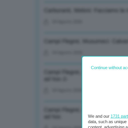
Carburanti, Meloni: Facciamo la n
04 Agosto 2026
Campi Flegrei, Musumeci: Calvari
04 Agosto 2026
Continue without ac
Campi Flegrei, Musumeci: Proroga
ad hoc-2-
04 Agosto 2026
Campi Flegrei, Musumeci: Proroga
ad hoc
We and our
1731 par
data, such as unique 
content, advertising