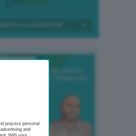
Transizione Italia
orte produzione, crollo prezzi e
oncorrenza asiatica: l’estate nera
elle patate
6 Agosto 2025
 Giuliano Zulin
and process personal
 advertising and
ent. With your