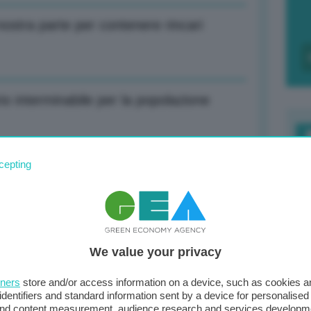
ostra parte per contenere rincari
o interminabile per la popolazione
F
cepting
ta a fine 2027 struttura dipartimento
c
d
0
We value your privacy
di
ta a fine 2027 struttura dipartimento
tners
store and/or access information on a device, such as cookies 
identifiers and standard information sent by a device for personalised
 and content measurement, audience research and services developm