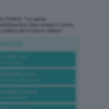
a (Polimi): “La spinta
elettrificazione deve essere il centro
a politica del Governo italiano”
UBRICHE
Un caffè con...
Carlo Fumagalli
GREENdez-vous
Elena Fois e Chiara Troiano
Bruxelles Express
Lorenzo Robustelli