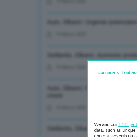
19 Marzo 2025
Auto, Elkann: Urgente potenziare i
19 Marzo 2025
Stellantis, Elkann: Aumento produ
19 Marzo 2025
Continue without ac
Auto, Elkann: Produttori europei 
cinesi
19 Marzo 2025
We and our
1731 par
Stellantis, Elkann: Spero bilancio
data, such as unique 
content, advertising