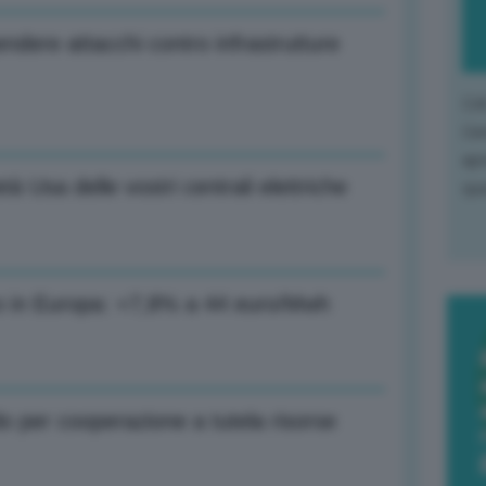
ndere attacchi contro infrastrutture
L'o
L'e
apr
à Usa delle vostri centrali elettriche
que
zo in Europa: +7,8% a 44 euro/Mwh
 per cooperazione a tutela risorse