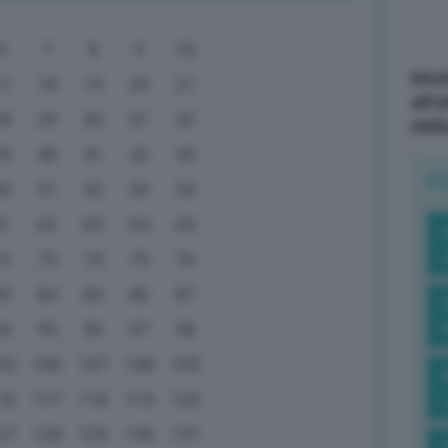
6
7
8
9
10
Mott
17
18
19
20
21
all’
28
29
30
31
32
dell
39
40
41
42
43
R
50
51
52
53
54
61
62
63
64
65
72
73
74
75
76
83
84
85
86
87
94
95
96
97
98
05
106
107
108
109
16
117
118
119
120
27
128
129
130
131