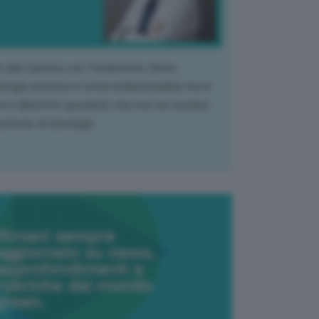
k alla Camera con Parlamento diviso.
nergia atomica è ormai indispensabile ma si
e il dibattito sperando che non sia sempre
stione di ideologia