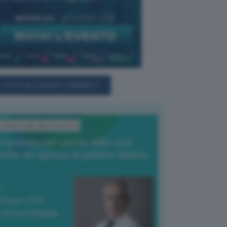
TUTTI GLI EVENTI CONNACT
L'Editoriale del Direttore
l nucleare per uscire dalla crisi
nche se spacca la politica italiana
4 Giugno 2026
 Vittorio Oreggia