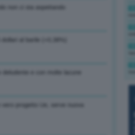
do non ci sta aspettando
16
rev
15
ond
5 dollari al barile (+0,38%)
14
tas
14
e deludente e con molte lacune
tre
un vero progetto Ue, serve nuova