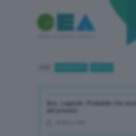
HOME
BREAKING NEWS
(PAGE 765)
Bce, Lagarde: Probabile che ince
del previsto
20 Marzo 2025