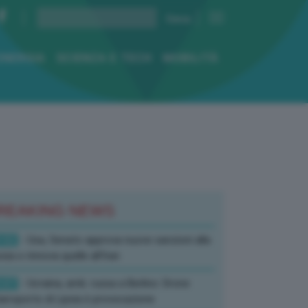
ENERGIA
SCIENZA E TECH
MOBILITÀ
REAKING NEWS
:52
- Usa, Senato approva nuove sanzioni alla
sia e rinnova quelle all’Iran
:07
- Ucraina, amb. russa a Berlino: Drone
’aeroporto di Lipsia è provocazione