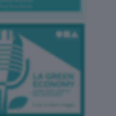
Green-à-porter
Maria Elena Ribezzo