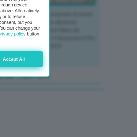
through device
above. Alternatively
 mercato del tubero più consumato al mondo
 or to refuse
 vivendo un crollo storico dei prezzi,
consent, but you
. You can change your
tendo a dura prova l'intera filiera, dai
privacy policy
button
tivatori ai trasformatori. In Europa prezzi fino
70% in meno rispetto al 2024
Accept All
anale Video GEA