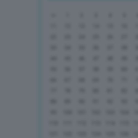
1
2
3
4
5
11
12
13
14
15
16
22
23
24
25
26
27
33
34
35
36
37
38
44
45
46
47
48
49
55
56
57
58
59
60
66
67
68
69
70
71
77
78
79
80
81
82
88
89
90
91
92
93
99
100
101
102
103
104
1
110
111
112
113
114
115
1
121
122
123
124
125
126
1