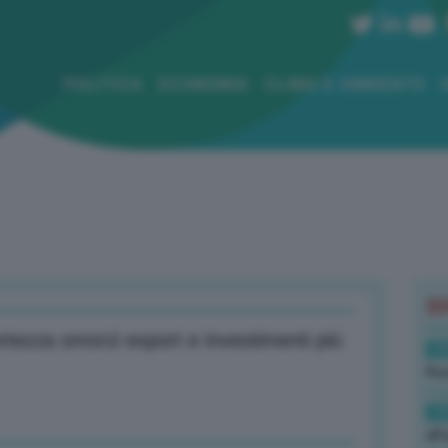
POLITICA
ECONOMIA
CLIMA E AMBIENTE
B
rtezza smorzi export e investimenti più
19
Rus
19
all