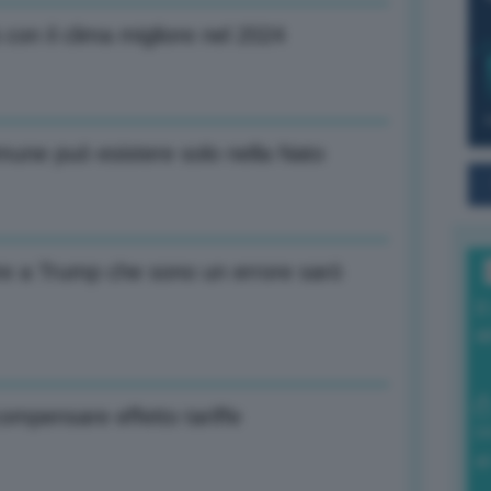
à con il clima migliore nel 2024
mune può esistere solo nella Nato
ire a Trump che sono un errore sarò
I
a
compensare effetto tariffe
0
di