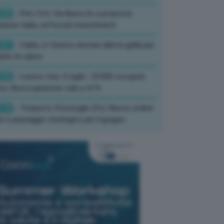
:52
- Pnrr, Foti: Via libera Ue a proposta
isione Italia, rafforzati investimenti
:01
- Caldo, in Veneto domani allerta gialla per
ate di calore
:33
- Lavoro, Usa: A luglio -23.000 occupati,
so disoccupazione cala a 4,1%
:19
- Trasporti, Strisciuglio (Fs): Nuovo ordine
ni è passaggio strategico per il gruppo