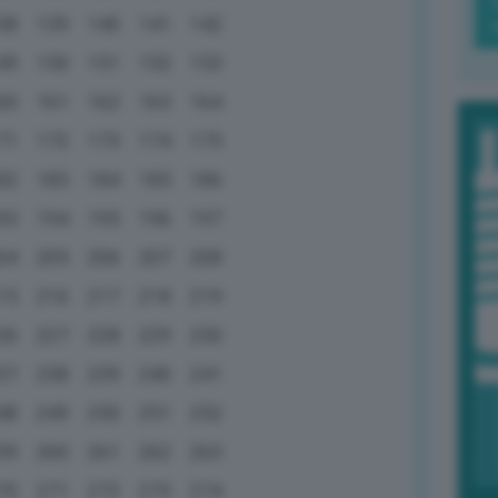
38
139
140
141
142
49
150
151
152
153
60
161
162
163
164
71
172
173
174
175
82
183
184
185
186
93
194
195
196
197
04
205
206
207
208
15
216
217
218
219
26
227
228
229
230
37
238
239
240
241
48
249
250
251
252
59
260
261
262
263
70
271
272
273
274