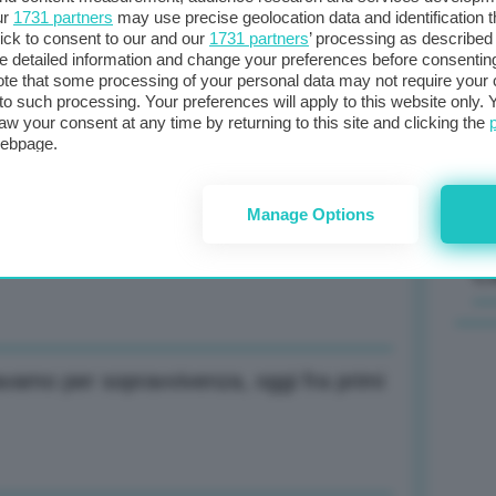
ur
1731 partners
may use precise geolocation data and identification 
ick to consent to our and our
1731 partners
’ processing as described 
Il
detailed information and change your preferences before consenting
sta
te that some processing of your personal data may not require your 
menti record per 3 mld e +10,4% utile
t to such processing. Your preferences will apply to this website only
met
aw your consent at any time by returning to this site and clicking the
col
webpage.
al 
Manage Options
no contributo positivo a crescita
C
ttavamo per sopravvivenza, oggi fra primi