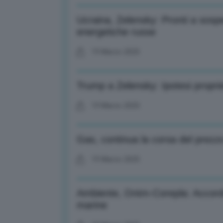
Ucraina, Zelensky: Pronti a sospe
energetiche russe
19 Marzo 2025
Trump a Zelensky: Ipotesi propriet
19 Marzo 2025
Gas, continua la corsa del prez
19 Marzo 2025
Ambiente, Ontm-Corepla: Accordo
marine