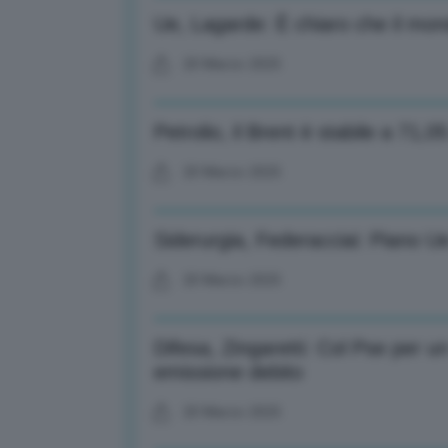
Ue, Lagarde: È chiaro che il mon
20 Marzo 2025
Petrolio, il Brent è stabile a 71,0
20 Marzo 2025
Siderurgia, Federacciai: Piano U
20 Marzo 2025
Difesa, Zingaretti: Col Pse per 
emissione debito
20 Marzo 2025