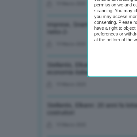
19 Marzo 2025
permission we and o
scanning. You may cl
you may access more 
consenting. Please no
Imprese, Snam: Nel 2024 investi
have a right to objec
netto-2-
preferences or withdr
at the bottom of the 
19 Marzo 2025
Stellantis, Elkann: Mai venuto me
economia italiana
19 Marzo 2025
Stellantis, Elkann: 20 anni fa lo
costruttori
19 Marzo 2025