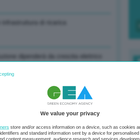
nfrastruttura di ricarica
zione dipenderà da crescita elettrico
F
cepting
c
d
in svantaggio rispetto a concorrenti
0
We value your privacy
di
tners
store and/or access information on a device, such as cookies 
 dare/avere con Italia non sia più divisivo
identifiers and standard information sent by a device for personalised
 and content measurement, audience research and services developm