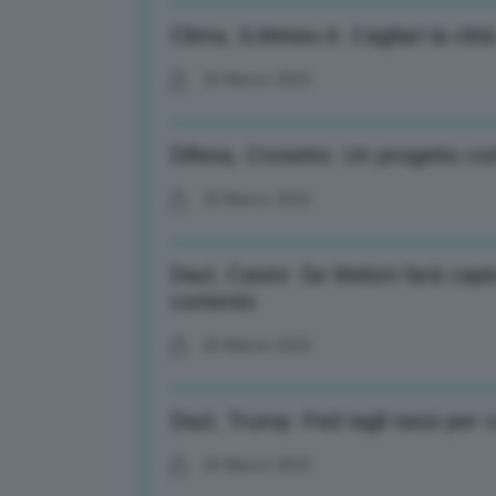
Clima, ILMeteo.it: Cagliari la citt
20 Marzo 2025
Difesa, Crosetto: Un progetto co
20 Marzo 2025
Dazi, Casini: Se Meloni farà cap
contento
20 Marzo 2025
Dazi, Trump: Fed tagli tassi per 
20 Marzo 2025