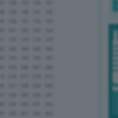
27
128
129
130
131
38
139
140
141
142
49
150
151
152
153
60
161
162
163
164
71
172
173
174
175
82
183
184
185
186
93
194
195
196
197
04
205
206
207
208
15
216
217
218
219
26
227
228
229
230
37
238
239
240
241
48
249
250
251
252
59
260
261
262
263