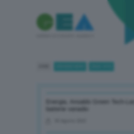
HOME
BREAKING NEWS
(PAGE 1676)
Energia, Ansaldo Green Tech-Larg
batterie vanadio
05 Agosto 2022