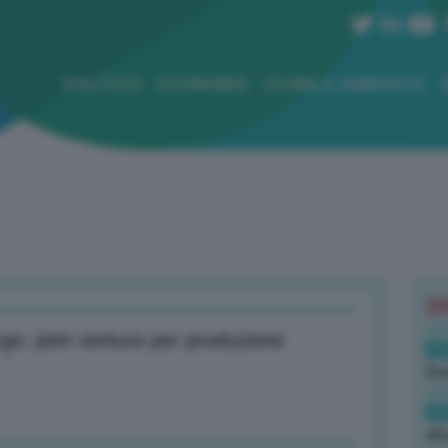
POLITICA
ECONOMIA
CLIMA E AMBIENTE
B
o: joint venture per produzione
19
Rus
19
all