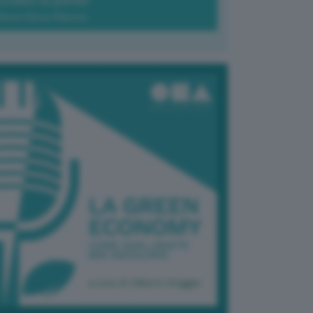
Green-à-porter
Maria Elena Ribezzo