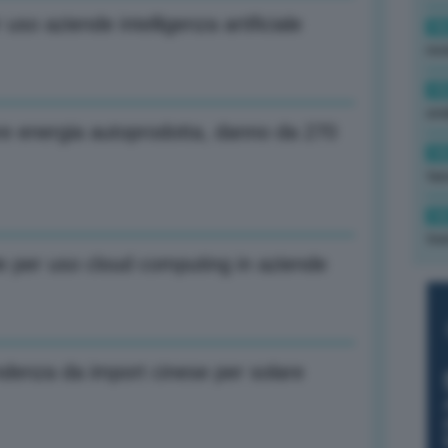
 uso aziende intelligenza artificiale
16
rev
15
ond
re energia autoprodotta, danno da 270
14
tas
14
tre
 Ue per uso cloud computing in aziende
ndenza da import cinese per solare