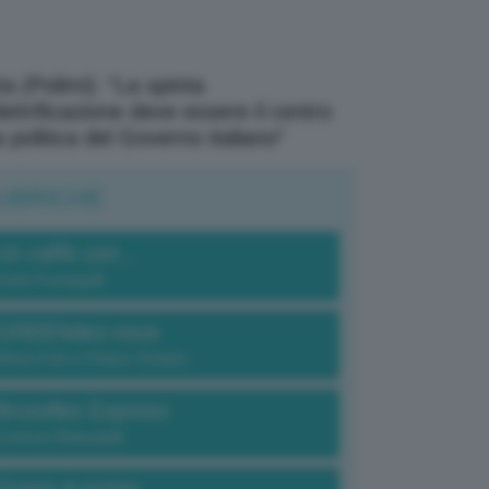
a (Polimi): “La spinta
elettrificazione deve essere il centro
a politica del Governo italiano”
UBRICHE
Un caffè con...
Carlo Fumagalli
GREENdez-vous
Elena Fois e Chiara Troiano
Bruxelles Express
Lorenzo Robustelli