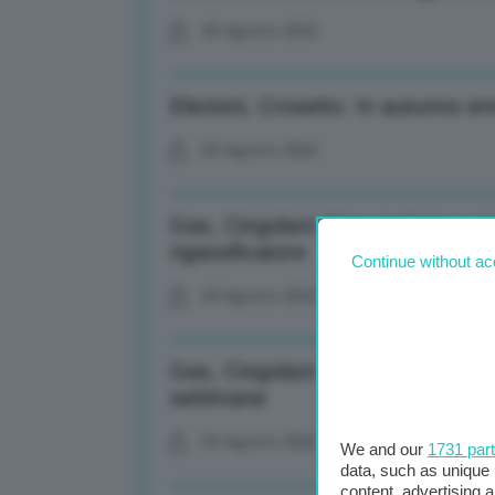
05 Agosto 2022
Elezioni, Crosetto: In autunno em
05 Agosto 2022
Gas, Cingolani: Non mettere a ri
rigassificatore
Continue without ac
04 Agosto 2022
Gas, Cingolani: Dipendenza da R
settimane
04 Agosto 2022
We and our
1731 par
data, such as unique 
content, advertising