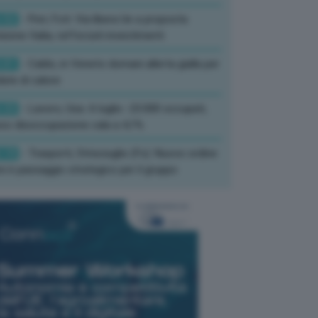
:52
- Pnrr, Foti: Via libera Ue a proposta
isione Italia, rafforzati investimenti
:01
- Caldo, in Veneto domani allerta gialla per
ate di calore
:33
- Lavoro, Usa: A luglio -23.000 occupati,
so disoccupazione cala a 4,1%
:19
- Trasporti, Strisciuglio (Fs): Nuovo ordine
ni è passaggio strategico per il gruppo