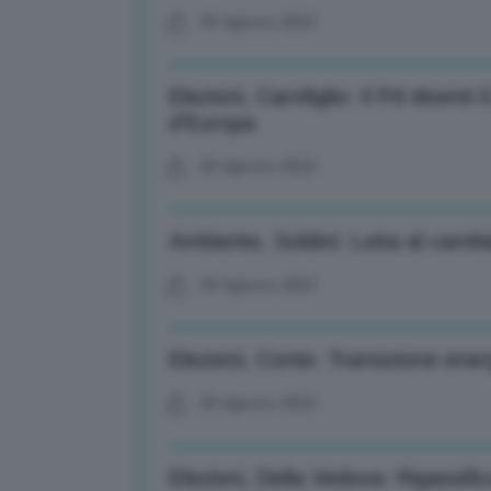
05 Agosto 2022
Elezioni, Carofiglio: Il Pd diventi 
d’Europa
05 Agosto 2022
Ambiente, Soldini: Lotta al cambi
05 Agosto 2022
Elezioni, Conte: Transizione ener
05 Agosto 2022
Elezioni, Della Vedova: Rigassif