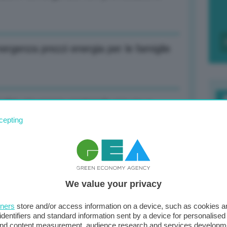
ergenza prezzi energia per le famiglie
schio sicurezza nazionale per no a
F
cepting
c
d
ussia calata dal 40 al 15% in poche
0
We value your privacy
di
tners
store and/or access information on a device, such as cookies 
identifiers and standard information sent by a device for personalised
 and content measurement, audience research and services developm