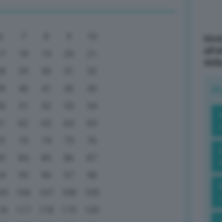
6
7
8
9
10
Mott
all’
17
18
19
20
21
dell
28
29
30
31
32
39
40
41
42
43
R
50
51
52
53
54
61
62
63
64
65
72
73
74
75
76
83
84
85
86
87
94
95
96
97
98
05
106
107
108
109
16
117
118
119
120