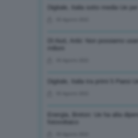
Digitale, Italia sotto media Ue per
05 Agosto 2022
Dl Aiuti, Anbi: Non possiamo usa
milioni
05 Agosto 2022
Digitale, Italia tra primi 5 Paesi
05 Agosto 2022
Energia, Breton: Ue ha alta dipe
fotovoltaico
05 Agosto 2022