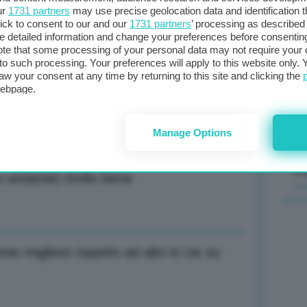
ur
1731 partners
may use precise geolocation data and identification 
econdo curva ideale per avere 90%
ick to consent to our and our
1731 partners
’ processing as described 
Il
detailed information and change your preferences before consenting
sta
te that some processing of your personal data may not require your 
t to such processing. Your preferences will apply to this website only
met
aw your consent at any time by returning to this site and clicking the
col
webpage.
 30 giugno 2023 norma su extraprofitti
al 
Manage Options
C
no andando molto bene
e migliore rispetto ad altri in Ue su