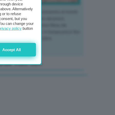
through device
above. Alternatively
 mercato del tubero più consumato al mondo
 or to refuse
 vivendo un crollo storico dei prezzi,
consent, but you
. You can change your
tendo a dura prova l'intera filiera, dai
privacy policy
button
tivatori ai trasformatori. In Europa prezzi fino
70% in meno rispetto al 2024
Accept All
anale Video GEA