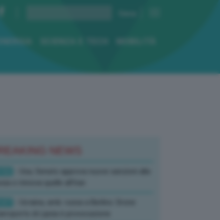
ENERGIA
SCIENZA E TECH
MOBILITÀ
REAKING NEWS
:52
- Usa, Senato approva nuove sanzioni alla
sia e rinnova quelle all’Iran
:07
- Ucraina, amb. russa a Berlino: Drone
’aeroporto di Lipsia è provocazione