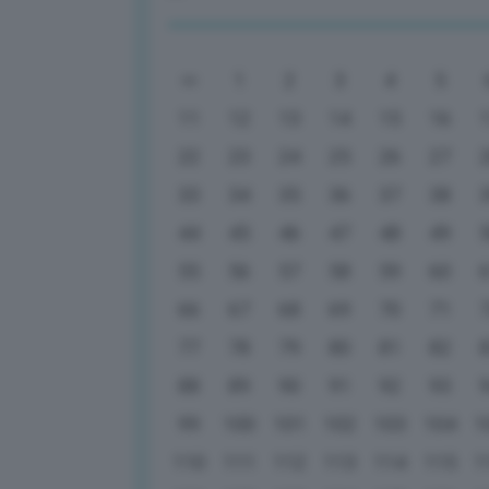
1
2
3
4
5
11
12
13
14
15
16
22
23
24
25
26
27
33
34
35
36
37
38
44
45
46
47
48
49
55
56
57
58
59
60
66
67
68
69
70
71
77
78
79
80
81
82
88
89
90
91
92
93
99
100
101
102
103
104
1
110
111
112
113
114
115
1