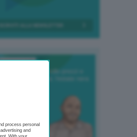
Transizione Italia
orte produzione, crollo prezzi e
oncorrenza asiatica: l’estate nera
elle patate
6 Agosto 2025
 Giuliano Zulin
and process personal
 advertising and
ent. With your