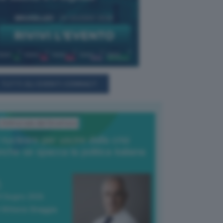
TUTTI GLI EVENTI CONNACT
L'Editoriale del Direttore
l nucleare per uscire dalla crisi
nche se spacca la politica italiana
4 Giugno 2026
 Vittorio Oreggia