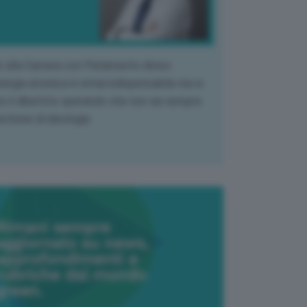
k alla Camera con Parlamento diviso.
nergia atomica è ormai indispensabile ma si
e il dibattito sperando che non sia sempre
stione di ideologia