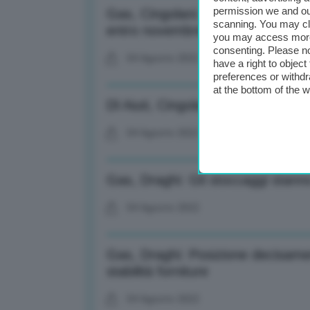
permission we and o
Gas, Cingolani: Trend procede s
scanning. You may cl
entro novembre
you may access more 
consenting. Please no
04 Agosto 2022
have a right to objec
preferences or withdr
at the bottom of the 
Dl Aiuti, Cingolani: Prorogata al
04 Agosto 2022
Gas, Draghi: Gli stoccaggi stan
04 Agosto 2022
Gas, Draghi: Posizione decisament
stabilità forniture
04 Agosto 2022