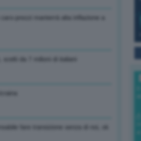
 caro-prezzi manterrà alta inflazione a
scelti da 7 milioni di italiani
I
Ucraina
a
0
abile fare transizione senza di noi, ok
di