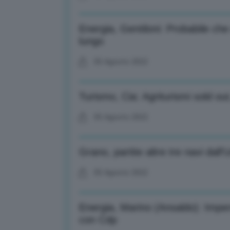
Energia, Gentiloni: Probabile che
lungo
05 Agosto 2022
Turismo, Cia: Agriturismi sold out, 
05 Agosto 2022
Grano, partite altre tre navi dall’
05 Agosto 2022
Energia, Marino (Ansaldo): Impens
con Cdp