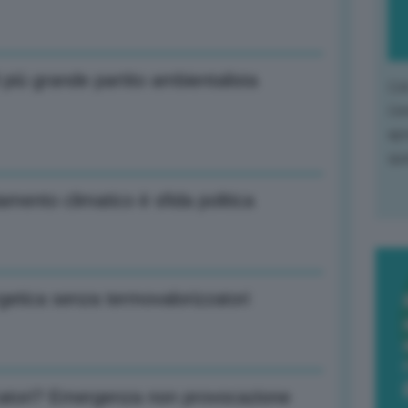
il più grande partito ambientalista
L'o
L'e
apr
que
amento climatico è sfida politica
getica senza termovalorizzatori
icatori? Emergenza non provocazione