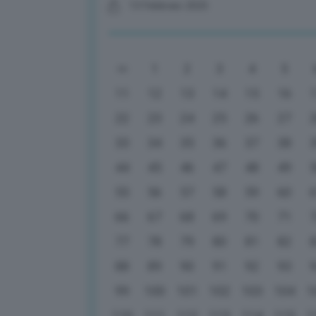
13 Febbraio 2025
1
2
3
4
5
11
12
13
14
15
16
22
23
24
25
26
27
33
34
35
36
37
38
44
45
46
47
48
49
55
56
57
58
59
60
66
67
68
69
70
71
77
78
79
80
81
82
88
89
90
91
92
93
99
100
101
102
103
104
1
110
111
112
113
114
115
1