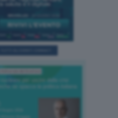
TUTTI GLI EVENTI CONNACT
L'Editoriale del Direttore
l nucleare per uscire dalla crisi
nche se spacca la politica italiana
4 Giugno 2026
 Vittorio Oreggia