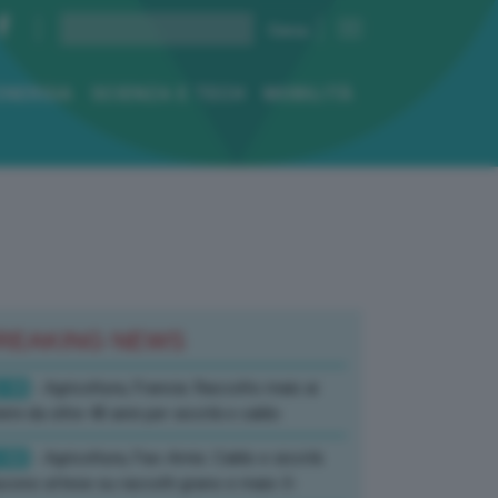
ENERGIA
SCIENZA E TECH
MOBILITÀ
REAKING NEWS
:10
- Agricoltura, Francia: Raccolto mais ai
imi da oltre 40 anni per siccità e caldo
:52
- Agricoltura, Fao-Amis: Caldo e siccità
ucono attese su raccolti grano e mais-3-