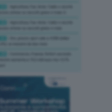
:52
- Agricoltura, Fao-Amis: Caldo e siccità
ucono attese su raccolti grano e mais-2-
:52
- Agricoltura, Fao-Amis: Caldo e siccità
ucono attese su raccolti grano e mais
:41
- Oro, prezzo spot sale a 4.308 dollari
,6%): ai massimi da due mesi
:20
- Commercio, Francia: Deficit secondo
mestre aumenta a 19,2 mld euro ma +3,1%
ort