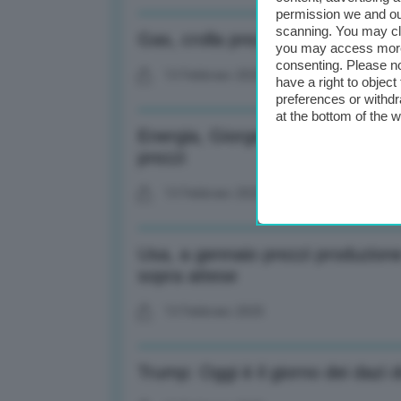
permission we and o
scanning. You may cl
Gas, crolla prezzo gas in Europ
you may access more 
consenting. Please no
13 Febbraio 2025
have a right to objec
preferences or withdr
at the bottom of the 
Energia, Giorgetti: Nelle prossi
prezzi
13 Febbraio 2025
Usa, a gennaio prezzi produzio
sopra attese
13 Febbraio 2025
Trump: Oggi è il giorno dei dazi d