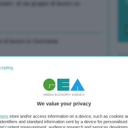
assam: al via gruppo di lavoro su
i di lavoro in Germania
cepting
ri in finanziamenti approvati da Biden
F
c
d
eve ministro della Tanzania Hussein
We value your privacy
0
di
tners
store and/or access information on a device, such as cookies 
identifiers and standard information sent by a device for personalised
 and content measurement, audience research and services developm