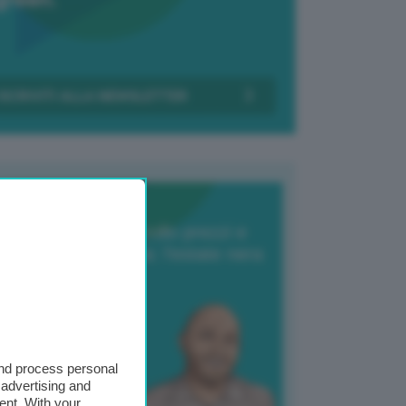
Transizione Italia
orte produzione, crollo prezzi e
oncorrenza asiatica: l’estate nera
elle patate
6 Agosto 2025
 Giuliano Zulin
and process personal
 advertising and
ent. With your