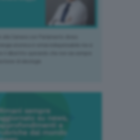
k alla Camera con Parlamento diviso.
nergia atomica è ormai indispensabile ma si
e il dibattito sperando che non sia sempre
stione di ideologia