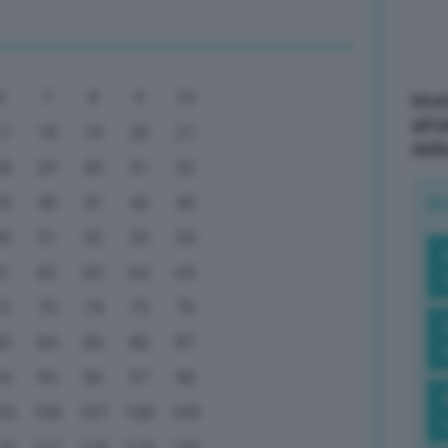
6
7
8
9
10
Mott
all’
17
18
19
20
21
dell
28
29
30
31
32
39
40
41
42
43
R
50
51
52
53
54
61
62
63
64
65
72
73
74
75
76
83
84
85
86
87
94
95
96
97
98
05
106
107
108
109
16
117
118
119
120