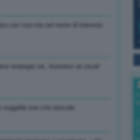
itico con Usa ma nel nome di interessi
re strategia Ue, ‘business as usual’
I
a
 suggella una crisi epocale
0
di