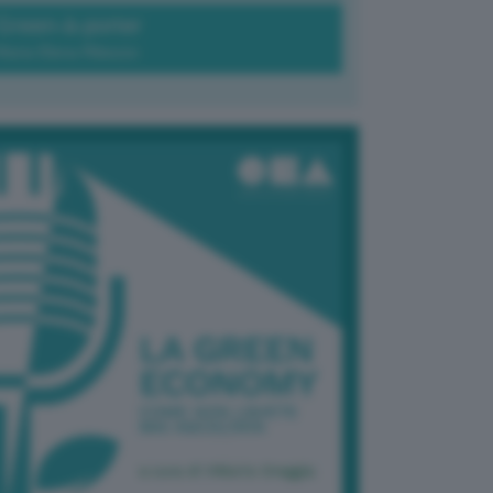
Green-à-porter
Maria Elena Ribezzo