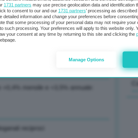
ur
1731 partners
may use precise geolocation data and identification 
ick to consent to our and our
1731 partners
’ processing as described 
a: -7,5% a 51,5 euro/Mwh
detailed information and change your preferences before consenting
Il
te that some processing of your personal data may not require your 
t to such processing. Your preferences will apply to this website only
sta
aw your consent at any time by returning to this site and clicking the
met
webpage.
col
me settimane provvedimento su dinamica
al 
Manage Options
C
ne +0,4% mensile e +3,5% annuale:
oganali reciproci