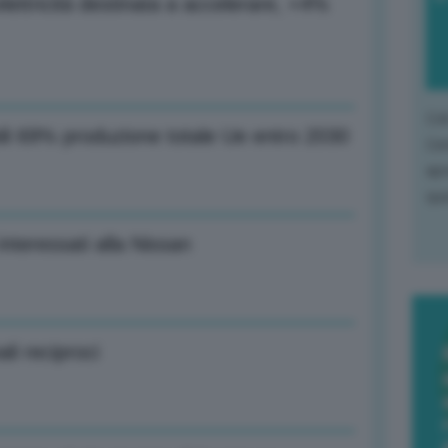
ettricità destinata a accelerare, +4%
L'o
bili 69% produzione totale Ue entro 2030
L'e
apr
que
teressati alla Nissan
i reciproci