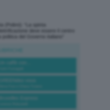
a (Polimi): “La spinta
elettrificazione deve essere il centro
a politica del Governo italiano”
UBRICHE
Un caffè con...
Carlo Fumagalli
GREENdez-vous
Elena Fois e Chiara Troiano
Bruxelles Express
Lorenzo Robustelli