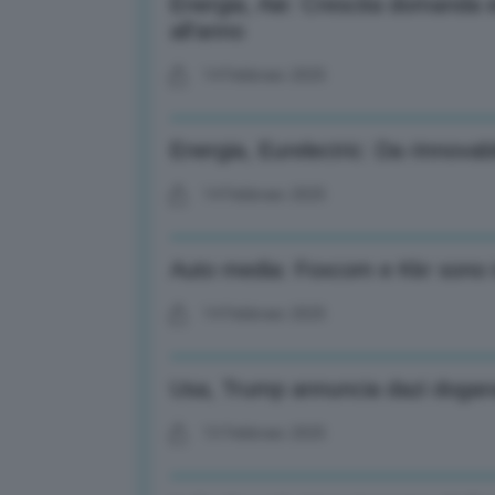
Energia, Aie: Crescita domanda el
all’anno
14 Febbraio 2025
Energia, Eurelectric: Da rinnova
14 Febbraio 2025
Auto media: Foxcom e Kkr sono in
14 Febbraio 2025
Usa, Trump annuncia dazi doganal
13 Febbraio 2025