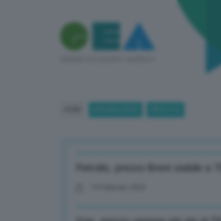
HOME
BREAKING NEWS
(PAGE 812)
Petrolio, prezzo Brent stabile a 7
14 Febbraio 2025