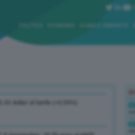
POLITICA
ECONOMIA
CLIMA E AMBIENTE
B
5,43 dollari al barile (+0,55%)
12
min
11
rid