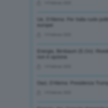
14 Febbraio 2025
Ue, D’Alema: Per Italia ruolo pol
europei
14 Febbraio 2025
Energia, Birnbaum (E.On): Rivede
non è opzione
14 Febbraio 2025
Dazi, D’Alema: Presidenza Trump
14 Febbraio 2025