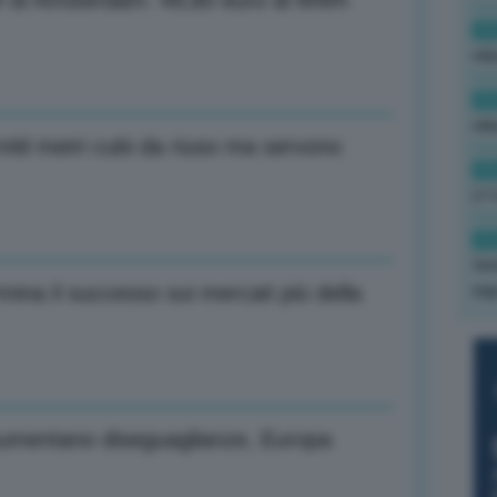
tf di Amsterdam: 49,80 euro al MWh
11
rid
11
rid
2 mld metri cubi da riuso ma servono
11
(+1
11
tri
ina il successo sui mercati più della
exp
umentano diseguaglianze, Europa