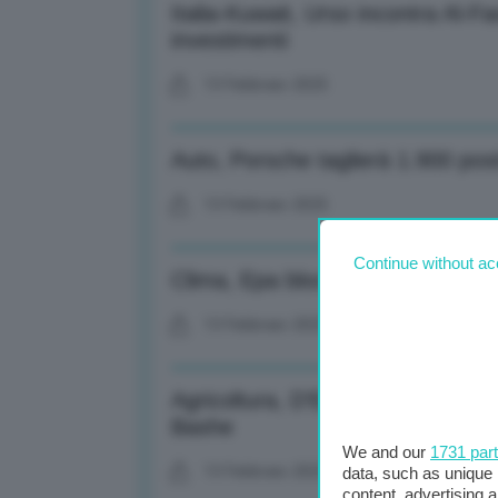
Italia-Kuwait, Urso incontra Al-F
investimenti
13 Febbraio 2025
Auto, Porsche taglierà 1.900 post
13 Febbraio 2025
Continue without ac
Clima, Epa bloccherà 20 mld dolla
13 Febbraio 2025
Agricoltura, D’Eramo (Masaf) ric
Bashe
We and our
1731 par
13 Febbraio 2025
data, such as unique 
content, advertising