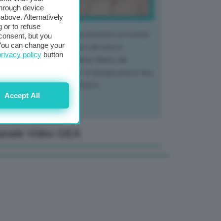
through device
above. Alternatively
 or to refuse
 mercato del tubero più consumato al mondo
consent, but you
. You can change your
 vivendo un crollo storico dei prezzi,
privacy policy
button
tendo a dura prova l'intera filiera, dai
tivatori ai trasformatori. In Europa prezzi fino
70% in meno rispetto al 2024
Accept All
anale Video GEA