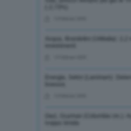
Gas, prezzo sempre più giù al T
(-2,73%)
14 Febbraio 2025
Acqua, Brandolini (Utilitalia): 2,
investimenti
14 Febbraio 2025
Energia, Selmi (Laminam): Determ
bravura
14 Febbraio 2025
Dazi, Guzman (Columbia Un.): A
troppo timida