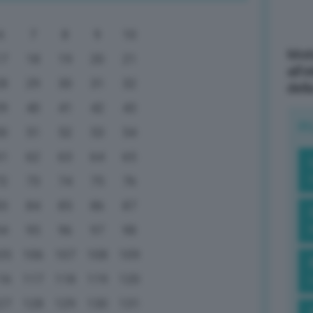
6
7
8
9
10
Mott
17
18
19
20
21
all’
28
29
30
31
32
dell
39
40
41
42
43
R
50
51
52
53
54
61
62
63
64
65
72
73
74
75
76
83
84
85
86
87
94
95
96
97
98
05
106
107
108
109
16
117
118
119
120
27
128
129
130
131