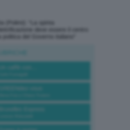
a (Polimi): “La spinta
elettrificazione deve essere il centro
a politica del Governo italiano”
UBRICHE
Un caffè con...
Carlo Fumagalli
GREENdez-vous
Elena Fois e Chiara Troiano
Bruxelles Express
Lorenzo Robustelli