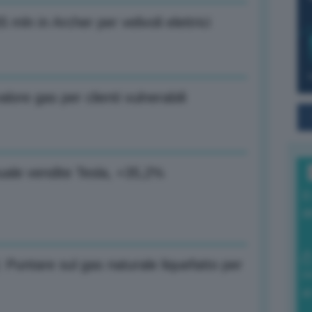
55 mln in Archer per velivoli elettrici
lore gas per clienti vulnerabili
uale vendite Tesla, +35,2%
I
a
 Puntare sul gas naturale liquefatto per
0
di