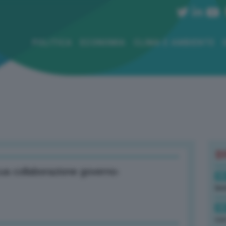
POLITICA
ECONOMIA
CLIMA E AMBIENTE
B
icua collaborazione governo-
08
lav
08
con