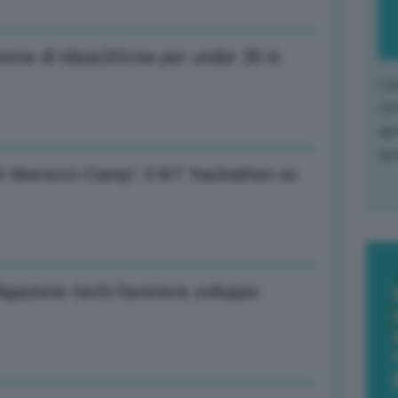
izione di Ideas2Grow per under 35 in
L'o
L'e
apr
que
 Morocco Camp’: il 6/7 ‘hackathon su
igazione rischi favorisce sviluppo