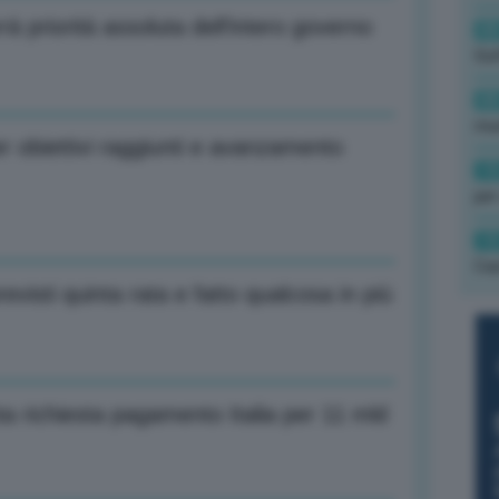
à priorità assoluta dell’intero governo
08
Gol
08
mun
er obiettivi raggiunti e avanzamento
19
per
19
Cas
revisti quinta rata e fatto qualcosa in più
a richiesta pagamento Italia per 11 mld