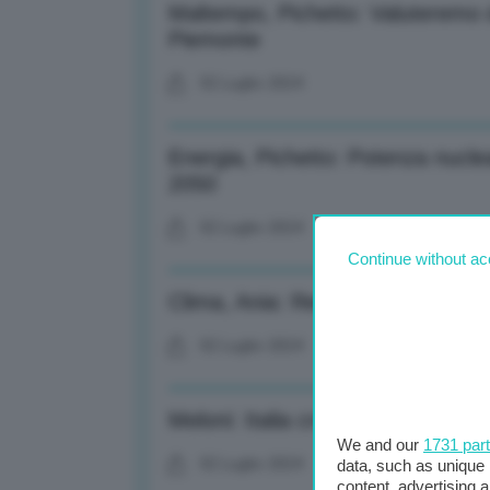
Maltempo, Pichetto: Valuteremo d
Piemonte
02 Luglio 2024
Energia, Pichetto: Potenza nuclear
2050
02 Luglio 2024
Continue without ac
Clima, Ania: Record 6 miliardi di 
02 Luglio 2024
Meloni: Italia cresce più di altri,
We and our
1731 par
02 Luglio 2024
data, such as unique 
content, advertising