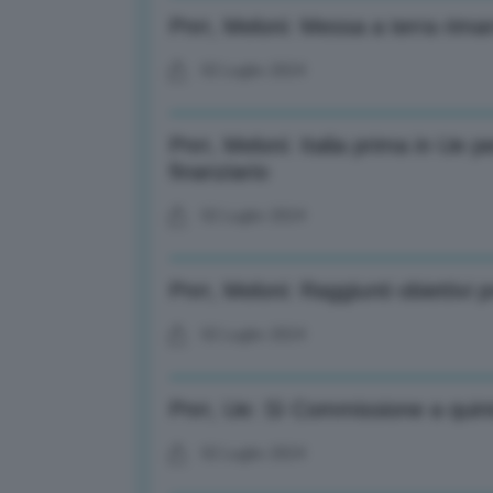
Pnrr, Meloni: Messa a terra rimarr
02 Luglio 2024
Pnrr, Meloni: Italia prima in Ue p
finanziario
02 Luglio 2024
Pnrr, Meloni: Raggiunti obiettivi p
02 Luglio 2024
Pnrr, Ue: Sì Commissione a quint
02 Luglio 2024