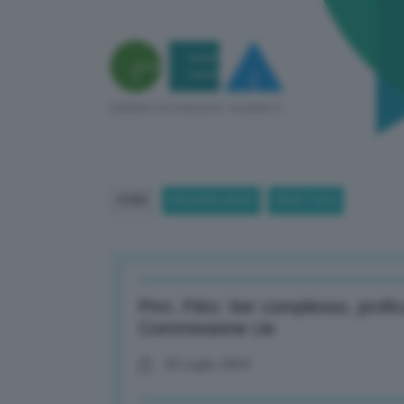
HOME
BREAKING NEWS
(PAGE 1023)
Pnrr, Fitto: Iter complesso, prof
Commissione Ue
02 Luglio 2024