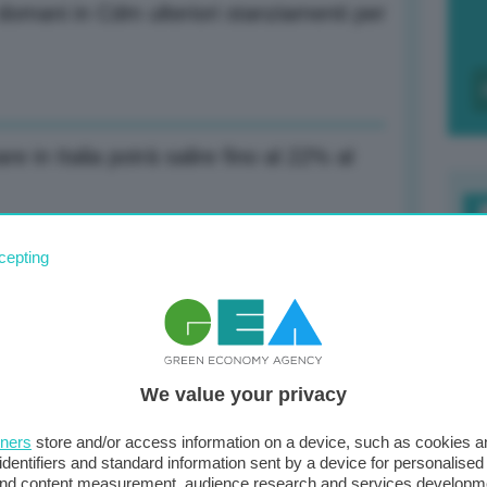
omani in Cdm ulteriori stanziamenti per
e in Italia potrà salire fino al 22% al
F
cepting
c
danni da catastrofi nel 2023
d
0
We value your privacy
di
 vogliamo consolidare segnali fiducia
tners
store and/or access information on a device, such as cookies 
identifiers and standard information sent by a device for personalised
 and content measurement, audience research and services developm