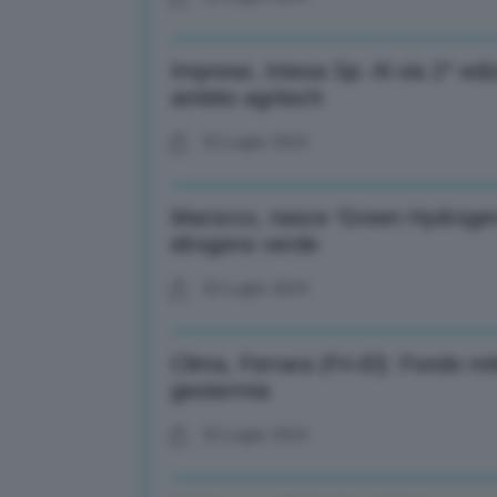
Imprese, Intesa Sp: Al via 2^ ed
ambito agritech
02 Luglio 2024
Marocco, nasce ‘Green Hydrogen
idrogeno verde
02 Luglio 2024
Clima, Ferrara (Fri-El): Fondo mit
geotermia
02 Luglio 2024