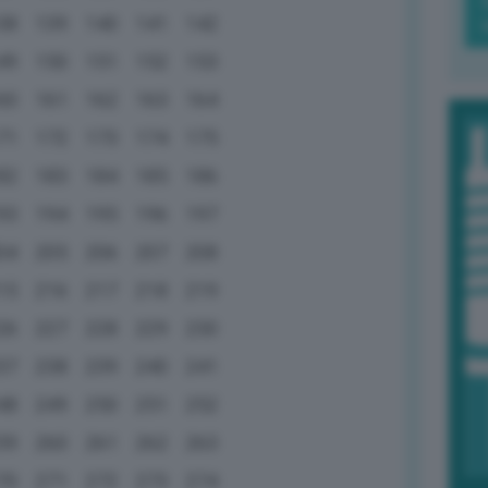
38
139
140
141
142
49
150
151
152
153
60
161
162
163
164
71
172
173
174
175
82
183
184
185
186
93
194
195
196
197
04
205
206
207
208
15
216
217
218
219
26
227
228
229
230
37
238
239
240
241
48
249
250
251
252
59
260
261
262
263
70
271
272
273
274