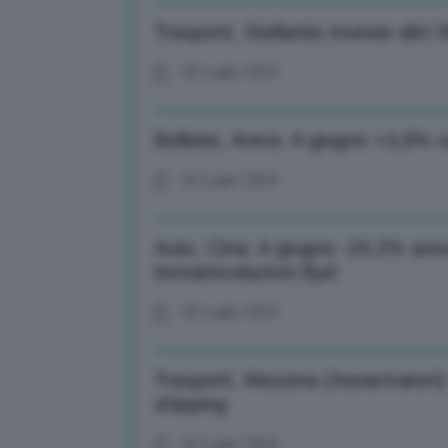
Trasporti, Stellantis investe altri 
02 Luglio 2024
Bollette, Arera: A giugno +3,8% va
02 Luglio 2024
Auto, Cina: A giugno -24,2% ann
immatricolazioni Byd
02 Luglio 2024
Trasporti, Messina (Assarmatori):
shipping
02 Luglio 2024