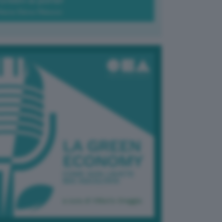
Green-à-porter
Maria Elena Ribezzo