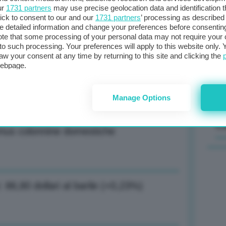
ur
1731 partners
may use precise geolocation data and identification 
ick to consent to our and our
1731 partners
’ processing as described 
rrano alle polizze assicurative
Il
detailed information and change your preferences before consenting
sta
te that some processing of your personal data may not require your 
t to such processing. Your preferences will apply to this website only
met
aw your consent at any time by returning to this site and clicking the
col
webpage.
a è messa in sicurezza territorio
al 
Manage Options
C
 bonus colonnine domestiche
: 86,80 dollari al barile (+0,23%)