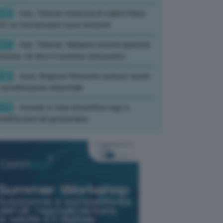
:02
- Iran, Teheran minaccia di colpire Paesi
fo se Usa lanciano nuovi attacchi
:01
- Iran, Teheran: Abbiamo enormi quantità
izioni, chi dice il contrario sarà punito
:45
- Auto, Regione Piemonte riunisce tavolo
 accelerazione industriale
:19
- Incendi, in fase di bonifica rogo a
tell’Azzara nel grossetano