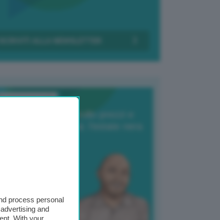
Transizione Italia
orte produzione, crollo prezzi e
oncorrenza asiatica: l’estate nera
elle patate
6 Agosto 2025
 Giuliano Zulin
and process personal
 advertising and
ent. With your