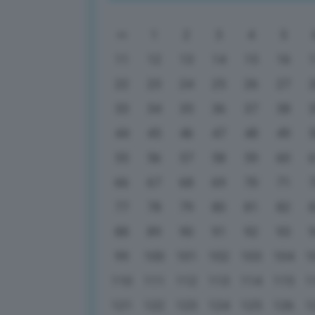
1
2
3
4
5
11
12
13
14
15
16
22
23
24
25
26
27
33
34
35
36
37
38
44
45
46
47
48
49
55
56
57
58
59
60
66
67
68
69
70
71
77
78
79
80
81
82
88
89
90
91
92
93
99
100
101
102
103
104
1
110
111
112
113
114
115
1
121
122
123
124
125
126
1