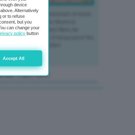
through device
above. Alternatively
 mercato del tubero più consumato al mondo
 or to refuse
 vivendo un crollo storico dei prezzi,
consent, but you
. You can change your
tendo a dura prova l'intera filiera, dai
privacy policy
button
tivatori ai trasformatori. In Europa prezzi fino
70% in meno rispetto al 2024
Accept All
anale Video GEA