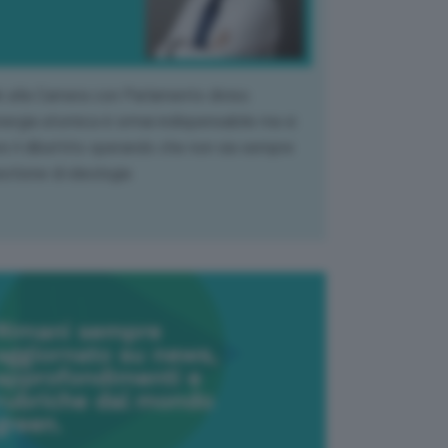
k alla Camera con Parlamento diviso.
nergia atomica è ormai indispensabile ma si
e il dibattito sperando che non sia sempre
stione di ideologia