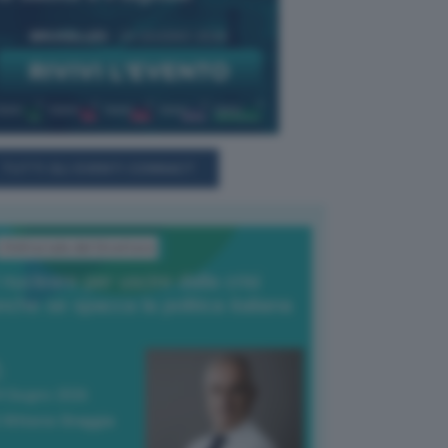
TUTTI GLI EVENTI CONNACT
L'Editoriale del Direttore
l nucleare per uscire dalla crisi
nche se spacca la politica italiana
4 Giugno 2026
 Vittorio Oreggia