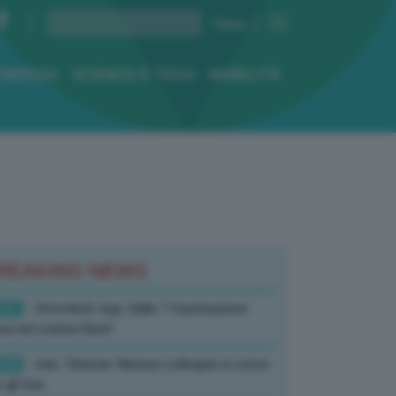
ENERGIA
SCIENZA E TECH
MOBILITÀ
REAKING NEWS
:41
- Stromboli, Ingv: Dalle 7 tracimazione
ica nel cratere Nord
:05
- Iran, Teheran: Nessun colloquio in corso
 gli Usa