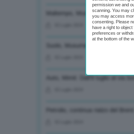
permission we and o
scanning. You may cl
Maltempo, Musumeci: Aziende rico
you may access more 
consenting. Please no
02 Luglio 2024
have a right to objec
preferences or withdr
at the bottom of the 
Suolo, Musumeci: Priorità in Itali
02 Luglio 2024
Auto, Mimit: Dall’8 luglio al via
02 Luglio 2024
Petrolio, continua rialzo del Brent
02 Luglio 2024