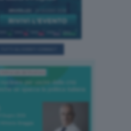
TUTTI GLI EVENTI CONNACT
L'Editoriale del Direttore
l nucleare per uscire dalla crisi
nche se spacca la politica italiana
4 Giugno 2026
 Vittorio Oreggia