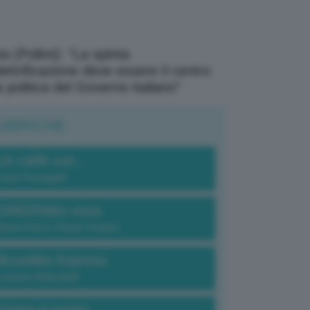
a (Polimi): “La spinta
elettrificazione deve essere il centro
a politica del Governo italiano”
UBRICHE
Un caffè con...
Carlo Fumagalli
GREENdez-vous
Elena Fois e Chiara Troiano
Bruxelles Express
Lorenzo Robustelli