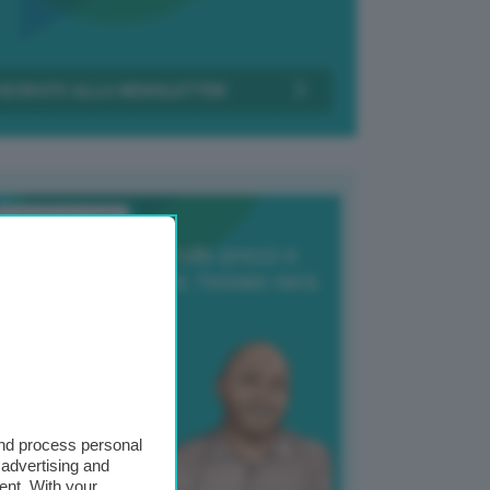
Transizione Italia
orte produzione, crollo prezzi e
oncorrenza asiatica: l’estate nera
elle patate
6 Agosto 2025
 Giuliano Zulin
and process personal
 advertising and
ent. With your