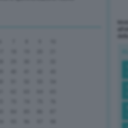
Mott
all’
dell
6
7
8
9
10
R
17
18
19
20
21
28
29
30
31
32
39
40
41
42
43
50
51
52
53
54
61
62
63
64
65
72
73
74
75
76
83
84
85
86
87
94
95
96
97
98