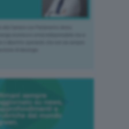
k alla Camera con Parlamento diviso.
nergia atomica è ormai indispensabile ma si
e il dibattito sperando che non sia sempre
stione di ideologia