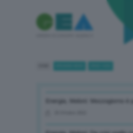
HOME
BREAKING NEWS
(PAGE 1605)
Energia, Meloni: Mezzogiorno è pa
25 Ottobre 2022