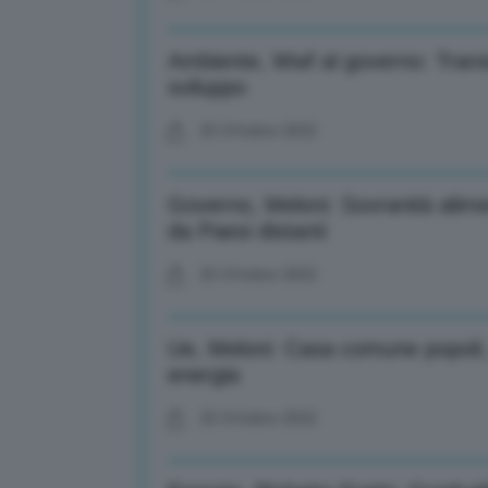
Ambiente, Wwf al governo: Transi
sviluppo
25 Ottobre 2022
Governo, Meloni: Sovranità alime
da Paesi distanti
25 Ottobre 2022
Ue, Meloni: Casa comune popoli,
energia
25 Ottobre 2022