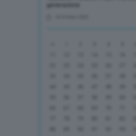
generazione
24 Ottobre 2022
1
2
3
4
5
11
12
13
14
15
16
22
23
24
25
26
27
33
34
35
36
37
38
44
45
46
47
48
49
55
56
57
58
59
60
66
67
68
69
70
71
77
78
79
80
81
82
88
89
90
91
92
93