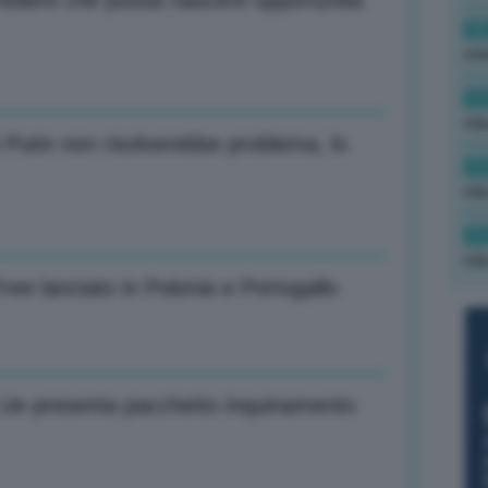
 credere che possa nascere opportunità
12
min
11
rid
 Putin non risolverebbe problema, lo
11
rid
11
rid
Free lanciato in Polonia e Portogallo
Ue presenta pacchetto inquinamento