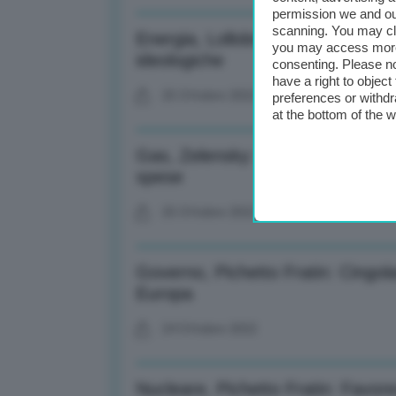
permission we and o
scanning. You may cl
Energia, Lollobrigida: Consulenz
you may access more 
ideologiche
consenting. Please no
have a right to objec
25 Ottobre 2022
preferences or withdr
at the bottom of the 
Gas, Zelensky: Non cedete a ricat
spese
25 Ottobre 2022
Governo, Pichetto Fratin: Cingol
Europa
24 Ottobre 2022
Nucleare, Pichetto Fratin: Favor