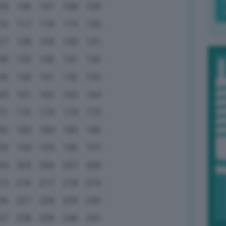
05
106
107
108
109
16
117
118
119
120
27
128
129
130
131
38
139
140
141
142
49
150
151
152
153
60
161
162
163
164
71
172
173
174
175
82
183
184
185
186
93
194
195
196
197
04
205
206
207
208
15
216
217
218
219
26
227
228
229
230
37
238
239
240
241