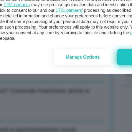
ur
1731 partners
may use precise geolocation data and identification 
ick to consent to our and our
1731 partners
’ processing as described 
a Cingolani? Non abbiamo preclusioni
Il
detailed information and change your preferences before consenting
sta
te that some processing of your personal data may not require your 
t to such processing. Your preferences will apply to this website only
met
aw your consent at any time by returning to this site and clicking the
col
webpage.
al 
to Russia o vostri figli ne faranno le
Manage Options
C
ani? Continuità importante anche in
evoli a sperimentazione nuova