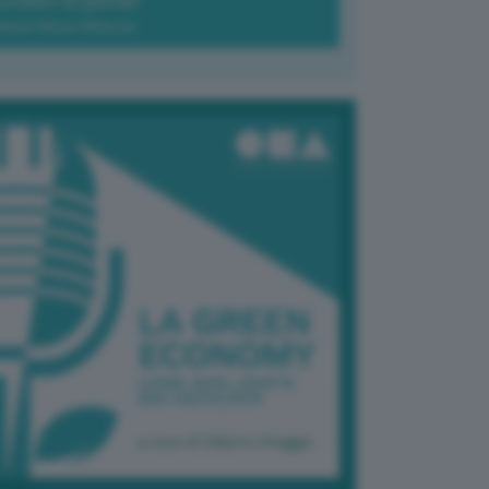
Green-à-porter
Maria Elena Ribezzo