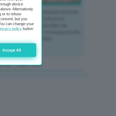
through device
above. Alternatively
 mercato del tubero più consumato al mondo
 or to refuse
 vivendo un crollo storico dei prezzi,
consent, but you
. You can change your
tendo a dura prova l'intera filiera, dai
privacy policy
button
tivatori ai trasformatori. In Europa prezzi fino
70% in meno rispetto al 2024
Accept All
anale Video GEA