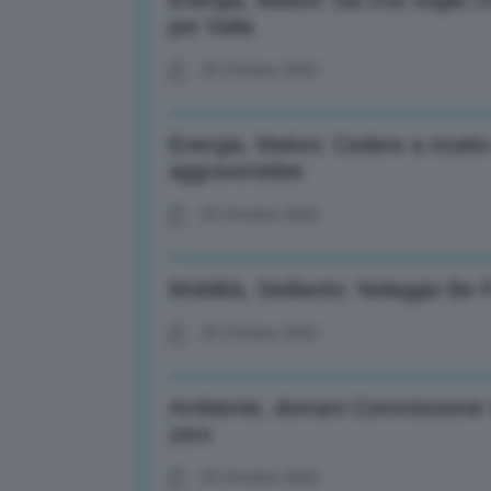
Energia, Meloni: Da crisi voglio
per Italia
25 Ottobre 2022
Energia, Meloni: Cedere a ricatto
aggraverebbe
25 Ottobre 2022
Mobilità, Stellantis: Noleggio Be 
25 Ottobre 2022
Ambiente, domani Commissione 
zero
25 Ottobre 2022