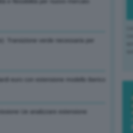
tà e flessibilità per nuovo mercato
L'o
L'e
: Transizione verde necessaria per
apr
que
iardi euro con estensione modello iberico
ssione Ue analizzare estensione