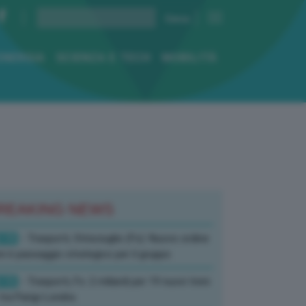
ENERGIA
SCIENZA E TECH
MOBILITÀ
REAKING NEWS
:19
- Trasporti, Strisciuglio (Fs): Nuovo ordine
ni è passaggio strategico per il gruppo
:15
- Trasporti, Fs: 2 miliardi per 19 nuovi treni
tra Parigi-Londra