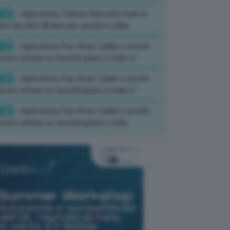
:10
- Agricoltura, Francia: Raccolto mais ai
imi da oltre 40 anni per siccità e caldo
:52
- Agricoltura, Fao-Amis: Caldo e siccità
ucono attese su raccolti grano e mais-3-
:52
- Agricoltura, Fao-Amis: Caldo e siccità
ucono attese su raccolti grano e mais-2-
:52
- Agricoltura, Fao-Amis: Caldo e siccità
ucono attese su raccolti grano e mais