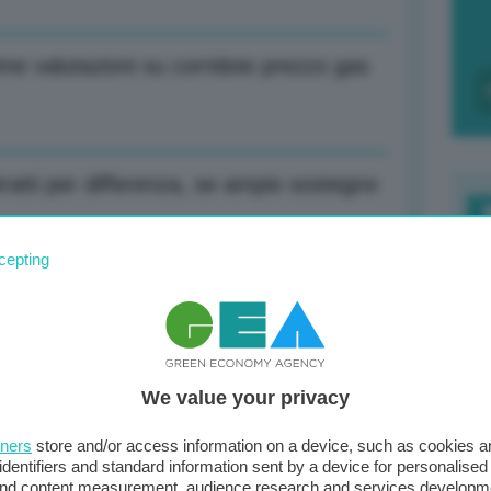
ime valutazioni su corridoio prezzo gas
ratti per differenza, se ampio sostegno
F
cepting
c
5 euro MwH
d
0
We value your privacy
di
nto su misure entro fine novembre
tners
store and/or access information on a device, such as cookies 
identifiers and standard information sent by a device for personalised
 and content measurement, audience research and services developm