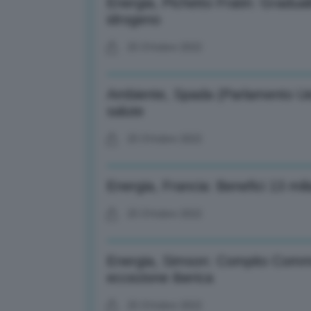
Energia, Pichetto Fratin: Graduali
idrogeno
25 Ottobre 2022
Ambiente, Spada (Parlamento Ue)
salute
25 Ottobre 2022
Energia, Francia: Benefici 13 mil
25 Ottobre 2022
Energia, Simson: Compito Commi
eccezione iberica
25 Ottobre 2022