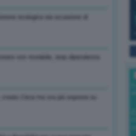
zione ecologica sia occasione di
ntare non rinviabile, stop dipendenza
I
a
 creato Ceca ma ora più esposta su
0
di