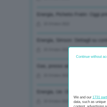
Energia, Pichetto Fratin: Oggi pr
25 Ottobre 2022
Energia, Simson: Dettagli su cont
25 Ottobre 2022
Continue without ac
Gas, presso ad Amsterdam a 9
25 Ottobre 2022
Energia, Ue: Obiettivo allineame
We and our
1731 par
25 Ottobre 2022
data, such as unique 
content, advertising