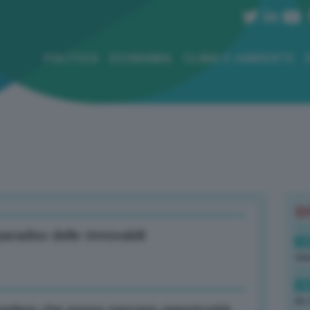
POLITICA
ECONOMIA
CLIMA E AMBIENTE
B
radiso delle rinnovabili
14
tre
14
Av 