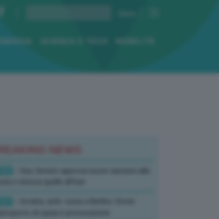
ENERGIA
SCIENZA E TECH
MOBILITÀ
REAKING NEWS
:52
- Usa, Senato approva nuove sanzioni alla
sia e rinnova quelle all’Iran
:07
- Ucraina, amb. russa a Berlino: Drone
’aeroporto di Lipsia è provocazione