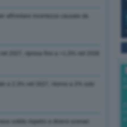
er affrontare incertezza causata da
nel 2027, ripresa fino a +1,5% nel 2028
I
alo a 2,3% nel 2027, ritorno a 2% solo
a
0
di
assi solida rispetto a diversi scenari