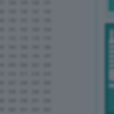
27
128
129
130
131
38
139
140
141
142
49
150
151
152
153
60
161
162
163
164
71
172
173
174
175
82
183
184
185
186
93
194
195
196
197
04
205
206
207
208
15
216
217
218
219
26
227
228
229
230
37
238
239
240
241
48
249
250
251
252
59
260
261
262
263