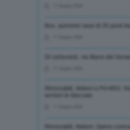
11 Giugno 2026
Bce, aumento tassi di 25 punti b
11 Giugno 2026
Dl carburanti, via libera dal Sen
11 Giugno 2026
Rinnovabili, Meloni a Pd-M5S: Da
territori le bloccate
11 Giugno 2026
Rinnovabili, Meloni: Siamo contrar