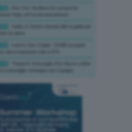
:52
- Pnrr, Foti: Via libera Ue a proposta
isione Italia, rafforzati investimenti
:01
- Caldo, in Veneto domani allerta gialla per
ate di calore
:33
- Lavoro, Usa: A luglio -23.000 occupati,
so disoccupazione cala a 4,1%
:19
- Trasporti, Strisciuglio (Fs): Nuovo ordine
ni è passaggio strategico per il gruppo