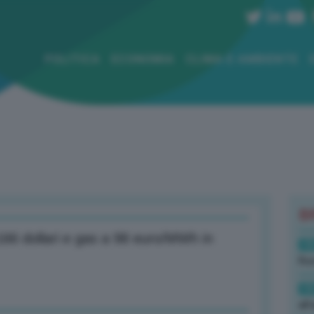
POLITICA
ECONOMIA
CLIMA E AMBIENTE
B
 166 dollari e gas a 98 euro/MWh in
19
Rus
19
all