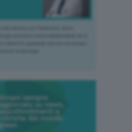
k alla Camera con Parlamento diviso.
nergia atomica è ormai indispensabile ma si
e il dibattito sperando che non sia sempre
stione di ideologia