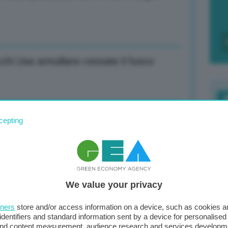
cchi Usa annullano cessate il fuoco
laborazioni da AI e Aerospazio a Green
F
cepting
c
d
0
ani firma Partnership strategica
We value your privacy
di
tners
store and/or access information on a device, such as cookies 
identifiers and standard information sent by a device for personalised
 and content measurement, audience research and services developm