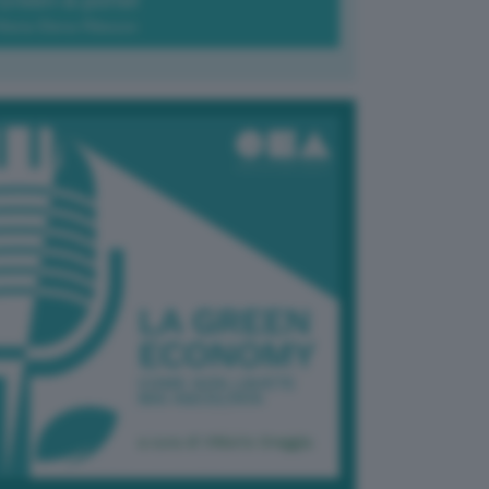
Green-à-porter
Maria Elena Ribezzo