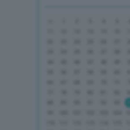
1
2
3
4
5
11
12
13
14
15
16
22
23
24
25
26
27
33
34
35
36
37
38
44
45
46
47
48
49
55
56
57
58
59
60
66
67
68
69
70
71
77
78
79
80
81
82
88
89
90
91
92
93
99
100
101
102
103
104
1
110
111
112
113
114
115
1