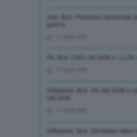
Iran, Bce: Posizione favorevole p
guerra
11 Giugno 2026
Pil, Bce: 0,8% nel 2026 e +1,2% 
11 Giugno 2026
Inflazione, Bce: 3% nel 2026 e c
nel 2028
11 Giugno 2026
Inflazione, Bce: Decisione rialzo t