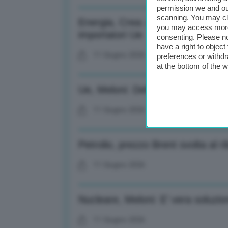
permission we and o
scanning. You may cl
Energia, Crea: A maggio altri 2 m
you may access more 
importatori Ue
consenting. Please no
have a right to objec
11 Giugno 2026
preferences or withdr
at the bottom of the 
Ue, Meloni: Definiremo con Bruxell
11 Giugno 2026
Petrolio, prezzo Brent svolta al ri
11 Giugno 2026
Nucleare, Meloni: E’ vera soluzi
11 Giugno 2026