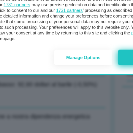
ur
1731 partners
may use precise geolocation data and identification 
ick to consent to our and our
1731 partners
’ processing as described 
ld euro a Russia da 5 principali
Il
detailed information and change your preferences before consenting
sta
te that some processing of your personal data may not require your 
t to such processing. Your preferences will apply to this website only
met
aw your consent at any time by returning to this site and clicking the
col
webpage.
al 
es misure finanziabili con flessibilità
Manage Options
C
basso: 92,60 dollari al barile (-0,50%)
one a nostra dipendenza energetica