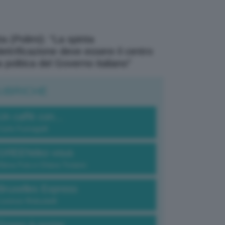
a (Polimi): “La spinta
elettrificazione deve essere il centro
a politica del Governo italiano”
UBRICHE
Un caffè con...
Carlo Fumagalli
GREENdez-vous
Elena Fois e Chiara Troiano
Bruxelles Express
Lorenzo Robustelli