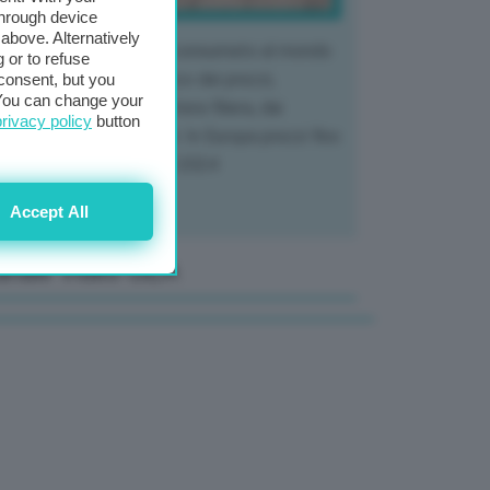
through device
above. Alternatively
 mercato del tubero più consumato al mondo
 or to refuse
 vivendo un crollo storico dei prezzi,
consent, but you
. You can change your
tendo a dura prova l'intera filiera, dai
privacy policy
button
tivatori ai trasformatori. In Europa prezzi fino
70% in meno rispetto al 2024
Accept All
anale Video GEA