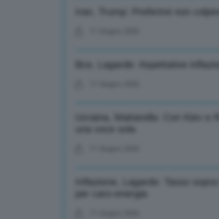
Iran, Trump: Preferirei non colpire
11 Giugno 2026
Bce, Lagarde: Aspettative inflaz
11 Giugno 2026
Ucraina, Mattarella: Con Kiev e
una voce sola
11 Giugno 2026
Inflazione, Lagarde: Tasso sopra
per caro-energia
11 Giugno 2026