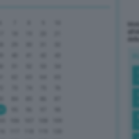
6
7
8
9
10
Mott
all’
17
18
19
20
21
dell
28
29
30
31
32
39
40
41
42
43
R
50
51
52
53
54
61
62
63
64
65
72
73
74
75
76
83
84
85
86
87
94
95
96
97
98
05
106
107
108
109
16
117
118
119
120