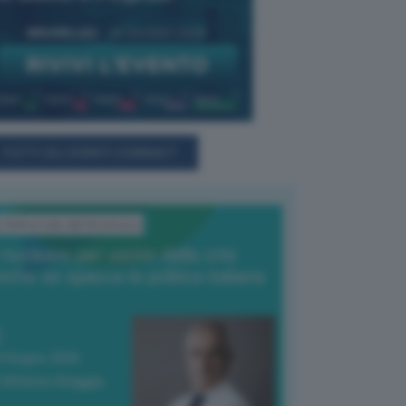
TUTTI GLI EVENTI CONNACT
L'Editoriale del Direttore
l nucleare per uscire dalla crisi
nche se spacca la politica italiana
4 Giugno 2026
 Vittorio Oreggia