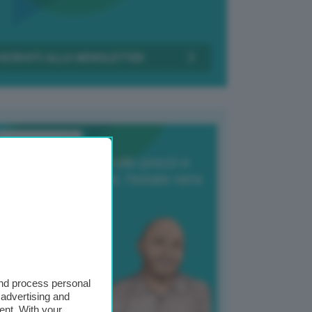
Transizione Italia
orte produzione, crollo prezzi e
oncorrenza asiatica: l’estate nera
elle patate
6 Agosto 2025
 Giuliano Zulin
and process personal
 advertising and
ent. With your