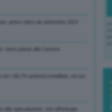
ase: primo rialzo da settembre 2023
L'o
L'e
apr
que
ato: testo passa alla Camera
 noi +38,7% potenza installata, voi sui
i alla speculazione, non all’energia