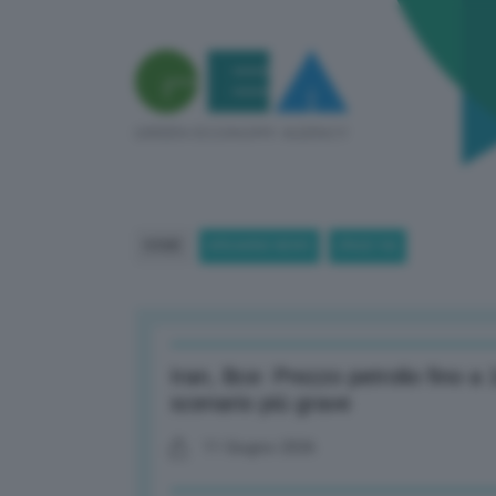
HOME
BREAKING NEWS
(PAGE 94)
Iran, Bce: Prezzo petrolio fino a
scenario più grave
11 Giugno 2026