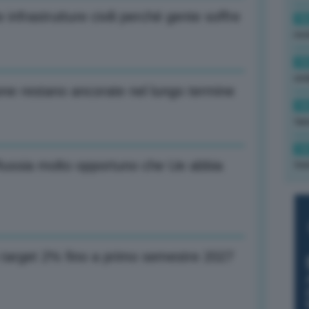
 infrastrutture civili perché gente soffre
16
rev
15
ond
ione restano ancorate nel lungo termine
14
tas
14
 Russia molto opportuno che Ue abbia
tre
 target 2% fino a primo semestre 2027