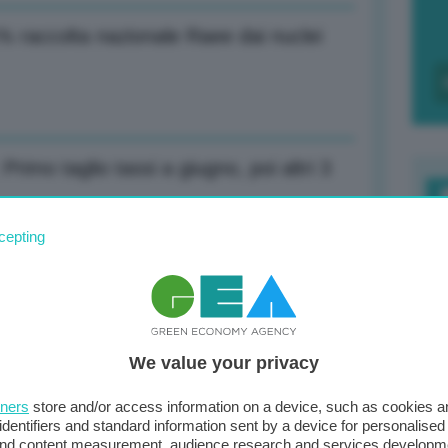
,1% raccolta nazionale Raee dai nuclei
rimo taglio tassi a giugno, poi altri 3
F
cepting
c
d
 Piantiamo alberi dove ci sono asfalto
0
We value your privacy
di
tners
store and/or access information on a device, such as cookies 
identifiers and standard information sent by a device for personalised
zione energetica lanciata verso nuovi
 and content measurement, audience research and services developm