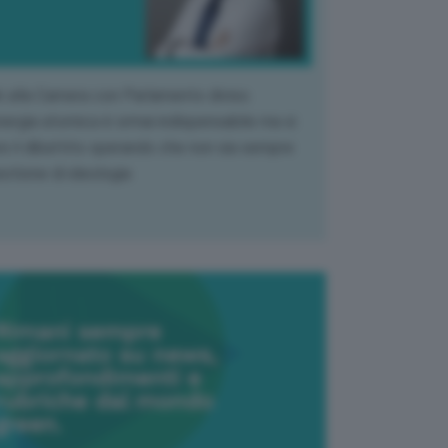
k alla Camera con Parlamento diviso.
nergia atomica è ormai indispensabile ma si
e il dibattito sperando che non sia sempre
stione di ideologia