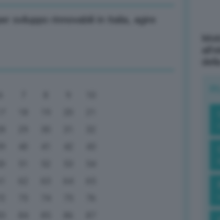
r sviluppo rinnovabili in Italia, agire
Mott
all’
dell
R
6
7
8
9
10
17
18
19
20
21
28
29
30
31
32
39
40
41
42
43
50
51
52
53
54
61
62
63
64
65
72
73
74
75
76
83
84
85
86
87