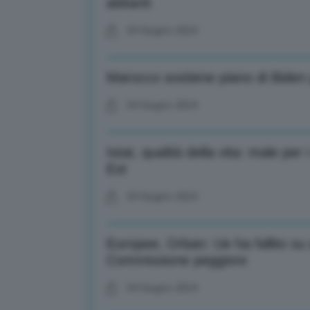
abitanti
04 Giugno 2024
Marocco sostiene piano di Biden
04 Giugno 2024
Istat, qualità della vita: male per i
Est
04 Giugno 2024
Europee, Orban: Ue ha fallito su 
Commissione peggiore
04 Giugno 2024