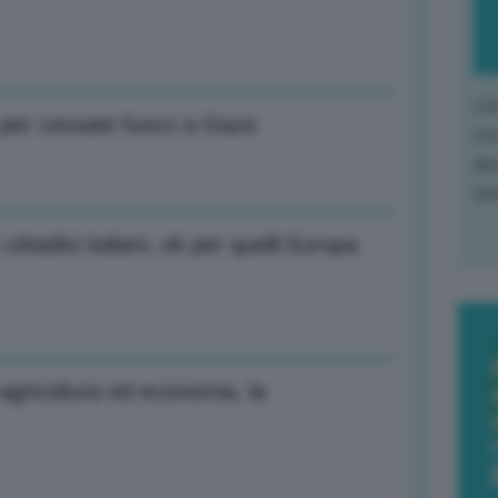
L'o
 per cessate fuoco a Gaza
L'e
apr
que
 cittadini italiani, ok per quelli Europa
agricoltura ed economia, la