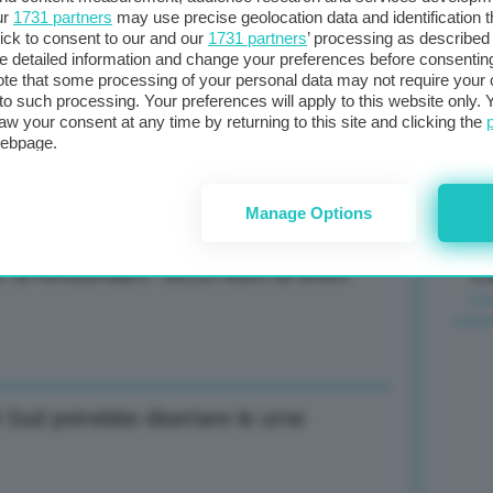
ur
1731 partners
may use precise geolocation data and identification 
ick to consent to our and our
1731 partners
’ processing as described 
Il
detailed information and change your preferences before consenting
sta
te that some processing of your personal data may not require your 
t to such processing. Your preferences will apply to this website only
met
aw your consent at any time by returning to this site and clicking the
Accelerare su risorse, Sud hub
col
webpage.
al 
Manage Options
C
Ttf di Amsterdam: 36,15 euro al MWh
l Sud potrebbe disertare le urne