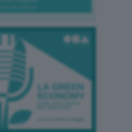
Green-à-porter
Maria Elena Ribezzo