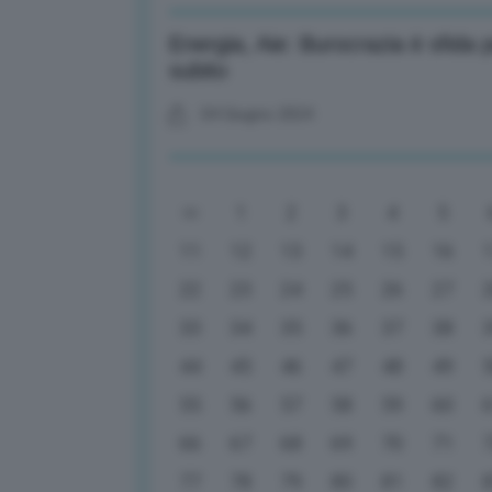
Energia, Aie: Burocrazia è sfida pe
subito
04 Giugno 2024
1
2
3
4
5
11
12
13
14
15
16
22
23
24
25
26
27
33
34
35
36
37
38
44
45
46
47
48
49
55
56
57
58
59
60
66
67
68
69
70
71
77
78
79
80
81
82