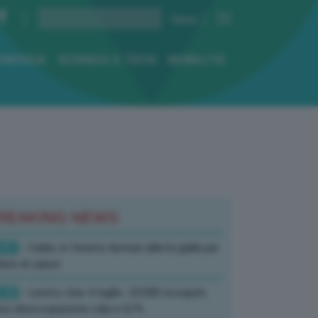
ENERGIA
SCIENZA E TECH
MOBILITÀ
REAKING NEWS
:01
- Caldo, in Veneto domani allerta gialla per
ate di calore
:33
- Lavoro, Usa: A luglio -23.000 occupati,
so disoccupazione cala a 4,1%