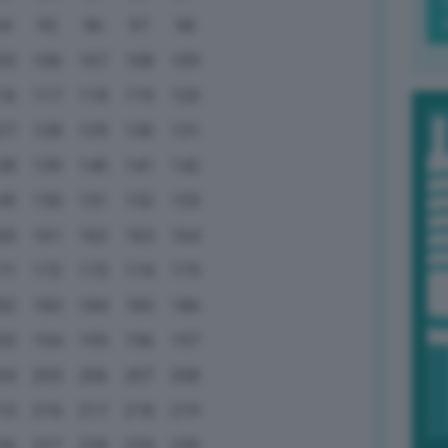
94
95
96
97
98
05
106
107
108
109
16
117
118
119
120
27
128
129
130
131
38
139
140
141
142
49
150
151
152
153
60
161
162
163
164
71
172
173
174
175
82
183
184
185
186
93
194
195
196
197
04
205
206
207
208
15
216
217
218
219
26
227
228
229
230