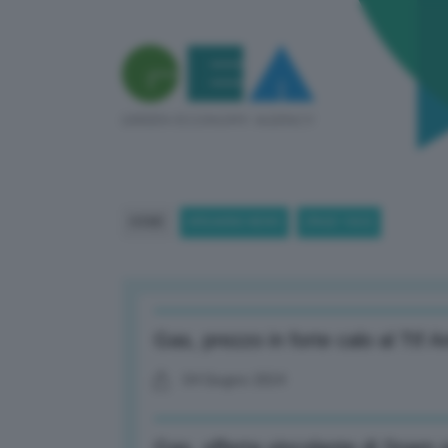
HOME
BREAKING NEWS
(PAGE 1063)
Gas, prezzo in forte calo al Tt
04 Giugno 2024