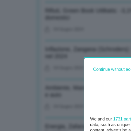
Rifiuti, Green Book Utilitatis: -3
domestici
04 Giugno 2024
Inflazione, Zangana (Schroders): P
nel 2024
04 Giugno 2024
Continue without ac
Ambiente, Mancuso (Un. Firenze):
e auto
04 Giugno 2024
We and our
1731 par
data, such as unique 
Energia, Zafarana: Eni con transi
content, advertising