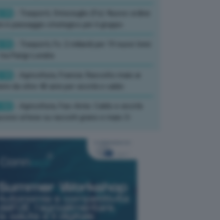
:19
- Trasporti, Strisciuglio (Fs): Nuovo ordine
ni è passaggio strategico per il gruppo
:15
- Trasporti, Fs: 2 miliardi per 19 nuovi treni
tra Parigi-Londra
:10
- Agricoltura, Francia: Raccolto mais ai
imi da oltre 40 anni per siccità e caldo
:52
- Agricoltura, Fao-Amis: Caldo e siccità
ucono attese su raccolti grano e mais-3-