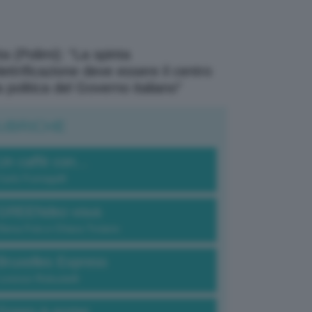
a (Polimi): “La spinta
elettrificazione deve essere il centro
a politica del Governo italiano”
UBRICHE
Un caffè con...
Carlo Fumagalli
GREENdez-vous
Elena Fois e Chiara Troiano
Bruxelles Express
Lorenzo Robustelli