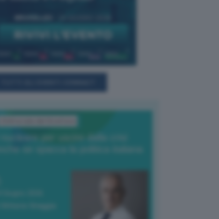
TUTTI GLI EVENTI CONNACT
L'Editoriale del Direttore
l nucleare per uscire dalla crisi
nche se spacca la politica italiana
4 Giugno 2026
 Vittorio Oreggia