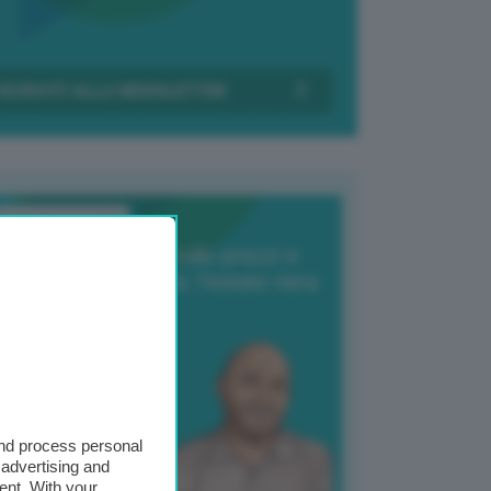
Transizione Italia
orte produzione, crollo prezzi e
oncorrenza asiatica: l’estate nera
elle patate
6 Agosto 2025
 Giuliano Zulin
and process personal
 advertising and
ent. With your