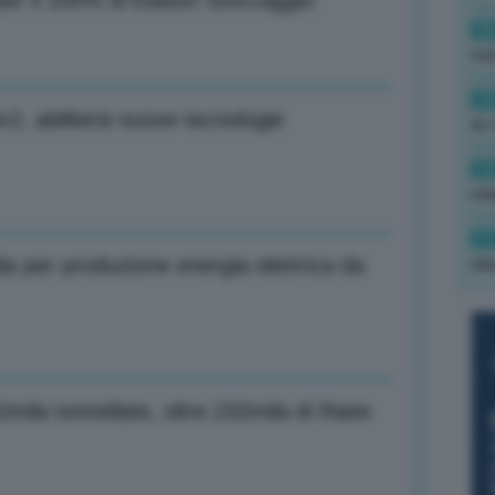
per il 100% di Edison Stoccaggio
14
tre
14
2, abiliterà nuove tecnologie
Av 
12
min
11
ia per produzione energia elettrica da
rid
52mila tonnellate, oltre 232mila di Raee