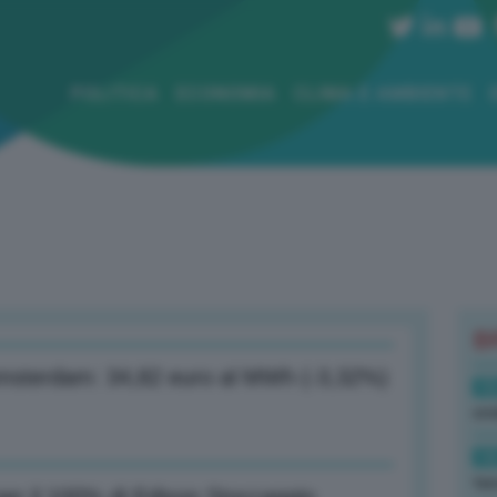
POLITICA
ECONOMIA
CLIMA E AMBIENTE
B
f Amsterdam: 34,82 euro al MWh (-3,32%)
15
ond
14
tas