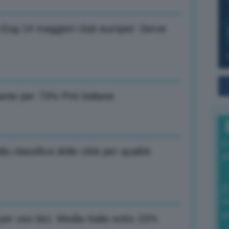
g Esg 14 maggiori club europei: Serve
ante per 73% Pmi italiane
I
la classifica delle città per qualità
a
0
di
r uso bici. Media Italia sotto 15%