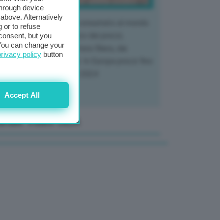
through device
above. Alternatively
 mercato del tubero più consumato al mondo
 or to refuse
 vivendo un crollo storico dei prezzi,
consent, but you
. You can change your
tendo a dura prova l'intera filiera, dai
privacy policy
button
tivatori ai trasformatori. In Europa prezzi fino
70% in meno rispetto al 2024
Accept All
anale Video GEA