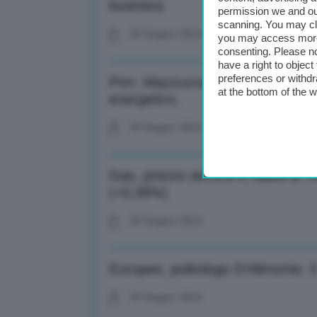
business
permission we and o
scanning. You may cl
04 Giugno 2024
you may access more 
consenting. Please no
have a right to objec
preferences or withdr
Pnrr, Mazzucca (Confindustria): 
at the bottom of the 
energetico,
04 Giugno 2024
Gas, prezzo ancora in salita al 
(+0,39%)
04 Giugno 2024
Europee, politologo D’Alimonte: I
04 Giugno 2024