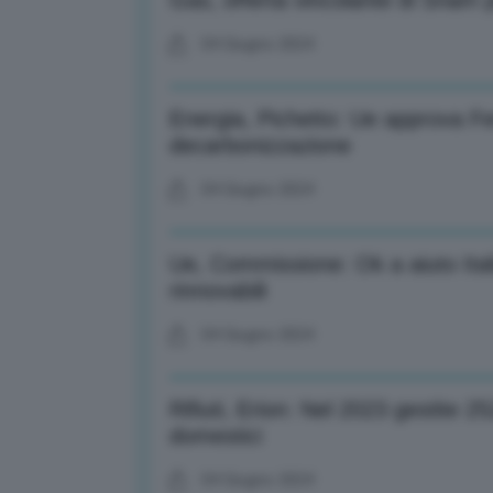
Gas, offerta vincolante di Snam 
04 Giugno 2024
Energia, Pichetto: Ue approva Fer
decarbonizzazione
04 Giugno 2024
Ue, Commissione: Ok a aiuto Ital
rinnovabili
04 Giugno 2024
Rifiuti, Erion: Nel 2023 gestite 2
domestici
04 Giugno 2024