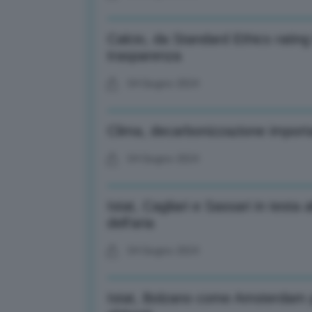
Calcio, da Standard Ethics ratin
trasparenza
04 Giugno 2024
Clima, decarbonizzazione import
04 Giugno 2024
Istat, Cagliari e Sassari in testa al
dell’aria
04 Giugno 2024
Istat, Bolzano come Amsterdam pe