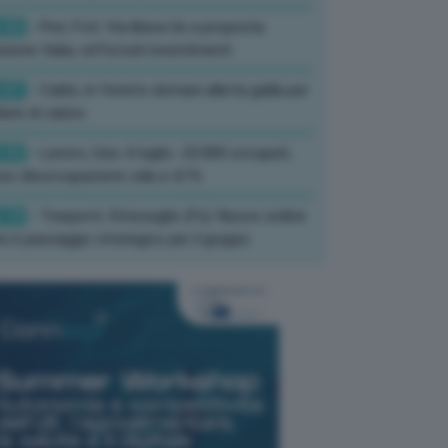
:52
- Pnrr, Foti: Via libera Ue a proposta
isione Italia, rafforzati investimenti
:01
- Caldo, in Veneto domani allerta gialla per
ate di calore
:33
- Lavoro, Usa: A luglio -23.000 occupati,
so disoccupazione cala a 4,1%
:19
- Trasporti, Strisciuglio (Fs): Nuovo ordine
ni è passaggio strategico per il gruppo