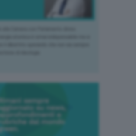
k alla Camera con Parlamento diviso.
nergia atomica è ormai indispensabile ma si
e il dibattito sperando che non sia sempre
stione di ideologia