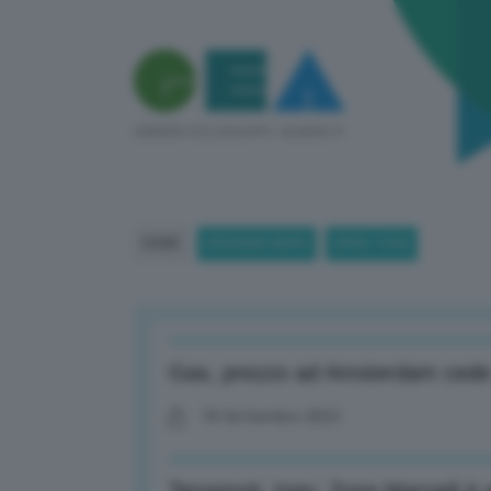
HOME
BREAKING NEWS
(PAGE 1294)
Gas, prezzo ad Amsterdam cede il
18 Settembre 2023