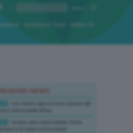
ENERGIA
SCIENZA E TECH
MOBILITÀ
REAKING NEWS
:52
- Usa, Senato approva nuove sanzioni alla
sia e rinnova quelle all’Iran
:07
- Ucraina, amb. russa a Berlino: Drone
’aeroporto di Lipsia è provocazione