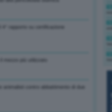
d alta pericolosità sisimica
16
rev
15
 4° rapporto su certificazione
ond
14
tas
14
l mezzo più utilizzato
tre
te animalisti contro abbattimento di due