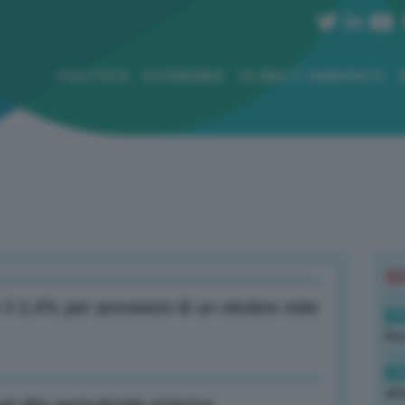
POLITICA
ECONOMIA
CLIMA E AMBIENTE
B
 3,4% per previsioni di un ottobre mite
19
Rus
19
all