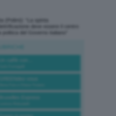
a (Polimi): “La spinta
elettrificazione deve essere il centro
a politica del Governo italiano”
UBRICHE
Un caffè con...
Carlo Fumagalli
GREENdez-vous
Elena Fois e Chiara Troiano
Bruxelles Express
Lorenzo Robustelli