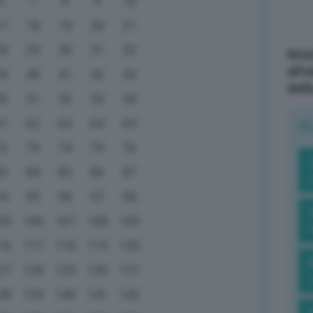
6
7
8
9
10
17
18
19
20
21
28
29
30
31
32
Mott
all’
39
40
41
42
43
dell
50
51
52
53
54
61
62
63
64
65
R
72
73
74
75
76
83
84
85
86
87
94
95
96
97
98
05
106
107
108
109
16
117
118
119
120
27
128
129
130
131
38
139
140
141
142