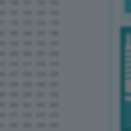
49
150
151
152
153
60
161
162
163
164
71
172
173
174
175
82
183
184
185
186
93
194
195
196
197
04
205
206
207
208
15
216
217
218
219
26
227
228
229
230
37
238
239
240
241
48
249
250
251
252
59
260
261
262
263
70
271
272
273
274
81
282
283
284
285