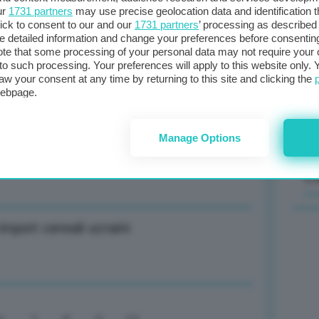
ur
1731 partners
may use precise geolocation data and identification 
ick to consent to our and our
1731 partners
’ processing as described 
Il
detailed information and change your preferences before consenting
sta
te that some processing of your personal data may not require your 
t to such processing. Your preferences will apply to this website only
met
orso verifiche su danni nel Fiorentino
aw your consent at any time by returning to this site and clicking the
col
webpage.
al 
Manage Options
8 in provincia di Firenze
C
mport cereali ucraini