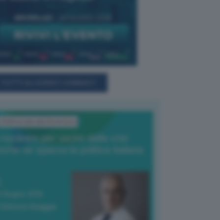
TUTTI GLI EVENTI CONNACT
L'Editoriale del Direttore
l nucleare per uscire dalla crisi
nche se spacca la politica italiana
4 Giugno 2026
 Vittorio Oreggia