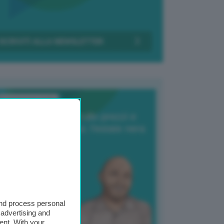
Transizione Italia
orte produzione, crollo prezzi e
oncorrenza asiatica: l’estate nera
elle patate
6 Agosto 2025
 Giuliano Zulin
and process personal
 advertising and
ent. With your