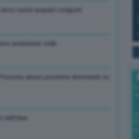
terzo round acquisti congiunti
mo protezione civile
: Presunto abuso posizione dominante su
I
a
ri dell’Aiea
0
di