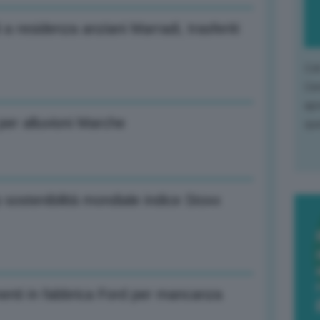
 a residenza anziani Marradi, trasferiti
L'o
L'e
apr
 per alluvioni Marche
que
 sostenibilità mondiale indice Stoxx
menti in fabbrica Ford per mancanza