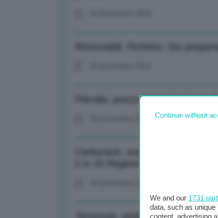
18 Settembre 2023
Rinnovabili, Pichetto: Sto prepa
18 Settembre 2023
Petrolio, prezzi ancora in salita: i
Continue without ac
18 Settembre 2023
Carburanti, osservatorio Mimit: B
2 in 15 Regioni
18 Settembre 2023
We and our
1731 par
data, such as unique 
Terremoti, sindaco Marradi: Attual
content, advertising