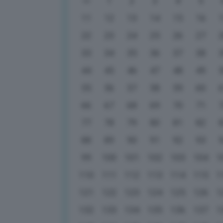
1
2
3
4
5
11
12
13
14
15
16
22
23
24
25
26
27
33
34
35
36
37
38
44
45
46
47
48
49
55
56
57
58
59
60
66
67
68
69
70
71
77
78
79
80
81
82
88
89
90
91
92
93
99
100
101
102
103
104
1
110
111
112
113
114
115
1
121
122
123
124
125
126
1
132
133
134
135
136
137
1