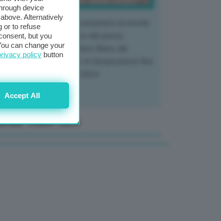
through device
above. Alternatively
 mercato del tubero più consumato al mondo
 or to refuse
 vivendo un crollo storico dei prezzi,
consent, but you
. You can change your
tendo a dura prova l'intera filiera, dai
privacy policy
button
tivatori ai trasformatori. In Europa prezzi fino
70% in meno rispetto al 2024
Accept All
anale Video GEA