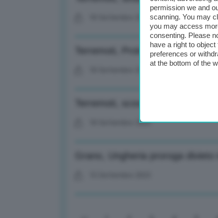
permission we and o
scanning. You may cl
18 Settembre 2023
you may access more 
consenting. Please no
have a right to objec
Terremoti, Protezione civile: In c
preferences or withdr
at the bottom of the 
18 Settembre 2023
Terremoti, scossa di magnitudo 4.
18 Settembre 2023
Grano, Ungheria proroga divieto i
15 Settembre 2023