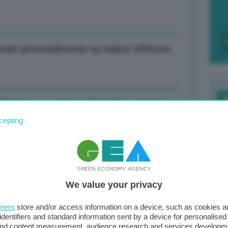
rando provvedimento su eolico offshore
l Brent si avvicina a 95 dollari al barile
F
cepting
c
d
enzina in autostrada a 2,076 euro, oltre
0
We value your privacy
di
tners
store and/or access information on a device, such as cookies 
identifiers and standard information sent by a device for personalised
mente non ci sono sfollati, danni lievi
 and content measurement, audience research and services developm