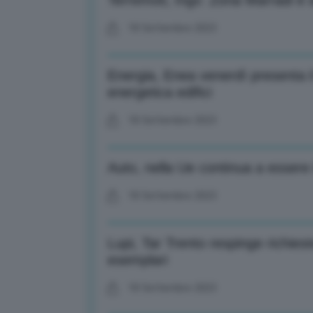
Terremoti, Ingv: Zona Marradi è a
18 Settembre 2023
Energia, Enea venerdì presenta il
energetica edifici
18 Settembre 2023
Auto, nella Ue continua a essere i
18 Settembre 2023
Lupi, Tar Trento respinge richies
esemplari
18 Settembre 2023