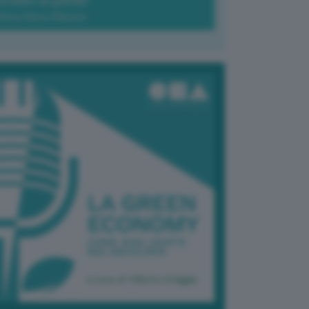
Green-à-porter
Maria Elena Ribezzo