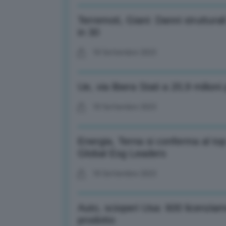
Terremoti, Giani: Danni strutturali
in 30
18 Settembre 2023
Ue, via libera Stati a 20,9 milioni
18 Settembre 2023
Energia, Terna si conferma al top
Global Esg Leaders
18 Settembre 2023
Auto, scioperi Usa: 600 licenzia
prodotto