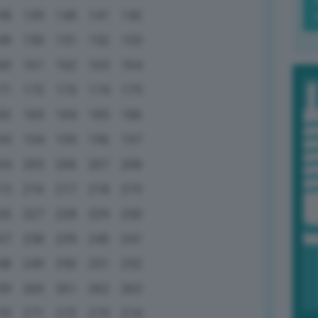
38
139
140
141
142
49
150
151
152
153
60
161
162
163
164
71
172
173
174
175
82
183
184
185
186
93
194
195
196
197
04
205
206
207
208
15
216
217
218
219
26
227
228
229
230
37
238
239
240
241
48
249
250
251
252
59
260
261
262
263
70
271
272
273
274