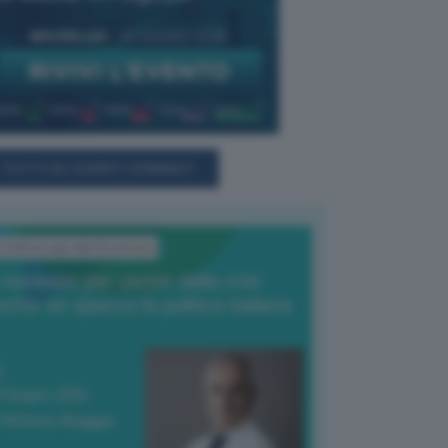
TUTTI GLI EVENTI CONNACT
L'Editoriale del Direttore
l nucleare per uscire dalla crisi
nche se spacca la politica italiana
4 Giugno 2026
 Vittorio Oreggia