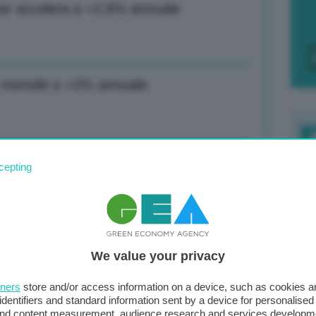
pesa’ accelera a +2,6% annuale
2% mensile e +2% annuale
trimestre +0,4% in Eurozona, Italia e Ue
F
cepting
c
d
0
 globali contro multinazionale della
We value your privacy
di
tners
store and/or access information on a device, such as cookies 
identifiers and standard information sent by a device for personalised
 and content measurement, audience research and services developm