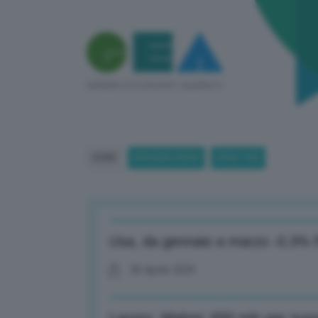
HOME
BREAKING NEWS
(PAGE 700)
Usa, da gennaio a marzo -0,3% Pi
30 Aprile 2025