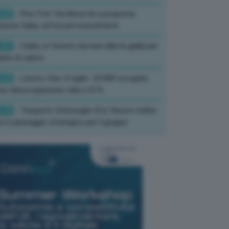
:52
- Pnrr, Foti: Via libera Ue a proposta
isione Italia, rafforzati investimenti
:01
- Caldo, in Veneto domani allerta gialla per
ate di calore
:33
- Lavoro, Usa: A luglio -23.000 occupati,
so disoccupazione cala a 4,1%
:19
- Trasporti, Strisciuglio (Fs): Nuovo ordine
ni è passaggio strategico per il gruppo