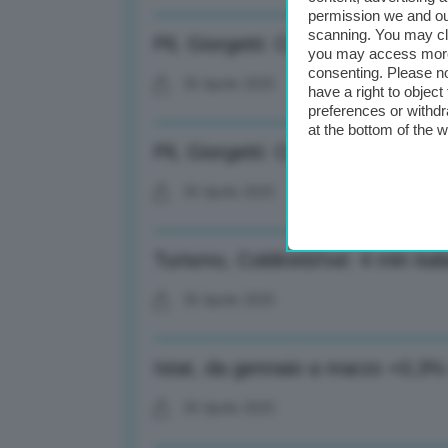
permission we and o
scanning. You may cl
Pil, Giorgetti: Crescita positiva, It
you may access more 
consenting. Please no
30 Aprile 2025
have a right to objec
preferences or withdr
at the bottom of the 
Pil, Giorgetti: Crescita positiva, It
30 Aprile 2025
Turismo, Coldiretti/Ixé: 4 mln ita
30 Aprile 2025
Istat, da gennaio a marzo +0,3% tr
30 Aprile 2025