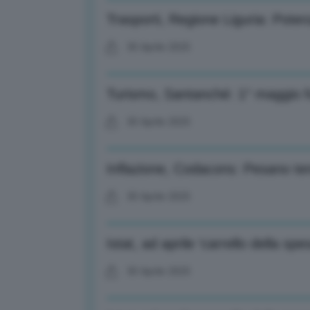
Trasporti, Regione Liguria: Potenz
30 Aprile 2025
Turismo, Santanché: 1° maggio fo
30 Aprile 2025
Inflazione, Codacons: Pesano ten
30 Aprile 2025
Istat, ad aprile ‘carrello della s
30 Aprile 2025