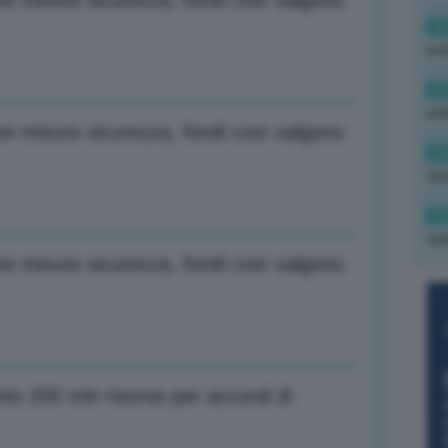
e misure sicurezza, fondi così salgono
16
rev
15
ond
e misure sicurezza, fondi così salgono
14
tas
14
tre
e misure sicurezza, fondi così salgono
o 200 mln risorse per accordi di