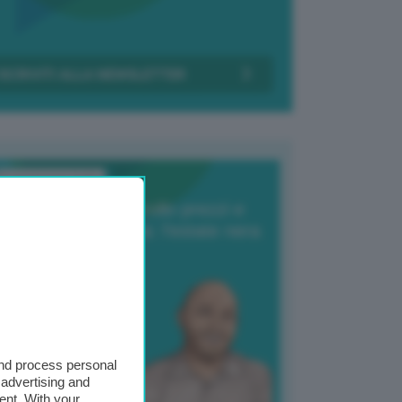
Transizione Italia
orte produzione, crollo prezzi e
oncorrenza asiatica: l’estate nera
elle patate
6 Agosto 2025
 Giuliano Zulin
and process personal
 advertising and
ent. With your