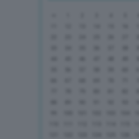
1
2
3
4
5
11
12
13
14
15
16
22
23
24
25
26
27
33
34
35
36
37
38
44
45
46
47
48
49
55
56
57
58
59
60
66
67
68
69
70
71
77
78
79
80
81
82
88
89
90
91
92
93
99
100
101
102
103
104
1
110
111
112
113
114
115
1
121
122
123
124
125
126
1