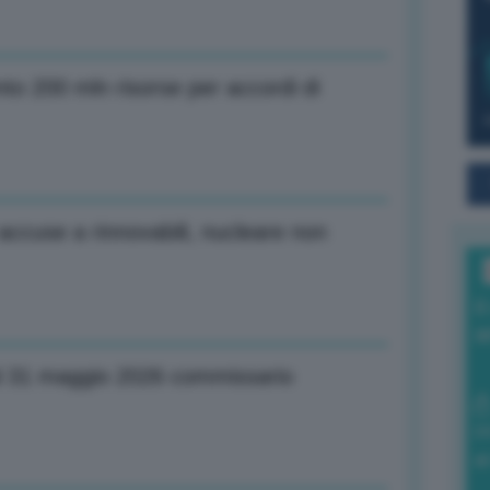
o 200 mln risorse per accordi di
ccuse a rinnovabili, nucleare non
I
a
l 31 maggio 2026 commissario
0
di