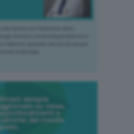
k alla Camera con Parlamento diviso.
nergia atomica è ormai indispensabile ma si
e il dibattito sperando che non sia sempre
stione di ideologia