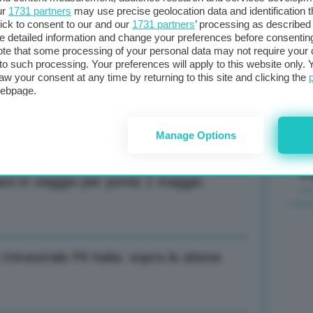
ur
1731 partners
may use precise geolocation data and identification 
ick to consent to our and our
1731 partners
’ processing as described 
alia fa meglio di altri
Il
detailed information and change your preferences before consenting
sta
te that some processing of your personal data may not require your 
t to such processing. Your preferences will apply to this website only
met
aw your consent at any time by returning to this site and clicking the
col
webpage.
alia fa meglio di altri
al 
Manage Options
C
liani in viaggio per ponte 1 maggio
imestrale Pil Italia: sopra le attese