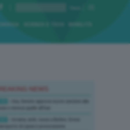
ENERGIA
SCIENZA E TECH
MOBILITÀ
REAKING NEWS
:52
- Usa, Senato approva nuove sanzioni alla
sia e rinnova quelle all’Iran
:07
- Ucraina, amb. russa a Berlino: Drone
’aeroporto di Lipsia è provocazione