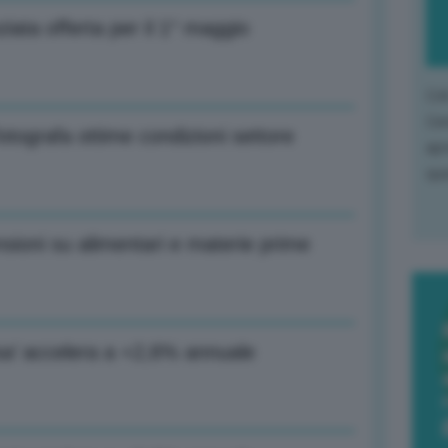
iata offerta per il 1° maggio
L'o
L'e
tografa ottime condizioni settore
apr
que
sioni su alimentari e materie prime
pesa’ accelera a +2,6% annuale