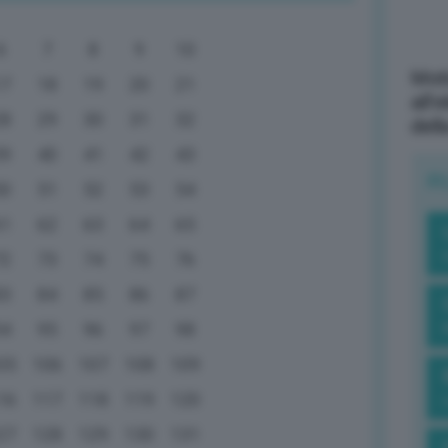
6
7
8
9
10
Mott
17
18
19
20
21
all’
28
29
30
31
32
dell
39
40
41
42
43
R
50
51
52
53
54
61
62
63
64
65
72
73
74
75
76
83
84
85
86
87
94
95
96
97
98
05
106
107
108
109
16
117
118
119
120
27
128
129
130
131