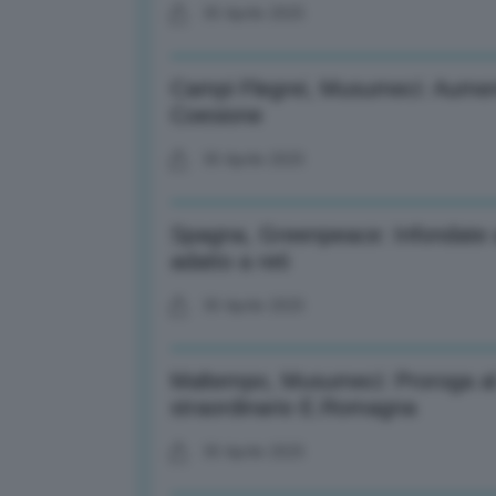
30 Aprile 2025
Campi Flegrei, Musumeci: Aument
Coesione
30 Aprile 2025
Spagna, Greenpeace: Infondate a
adatto a reti
30 Aprile 2025
Maltempo, Musumeci: Proroga a
straordinario E.Romagna
30 Aprile 2025