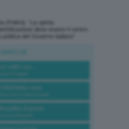
a (Polimi): “La spinta
elettrificazione deve essere il centro
a politica del Governo italiano”
UBRICHE
Un caffè con...
Carlo Fumagalli
GREENdez-vous
Elena Fois e Chiara Troiano
Bruxelles Express
Lorenzo Robustelli