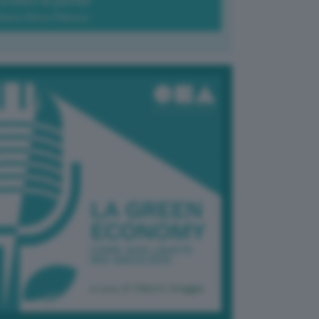
Green-à-porter
Maria Elena Ribezzo