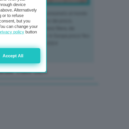
through device
above. Alternatively
 mercato del tubero più consumato al mondo
 or to refuse
 vivendo un crollo storico dei prezzi,
consent, but you
. You can change your
tendo a dura prova l'intera filiera, dai
privacy policy
button
tivatori ai trasformatori. In Europa prezzi fino
70% in meno rispetto al 2024
Accept All
anale Video GEA