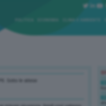
POLITICA
ECONOMIA
CLIMA E AMBIENTE
B
l. Sotto le attese
19
Rus
19
all