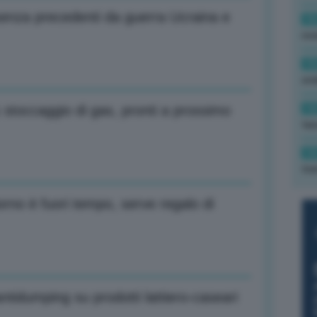
senza precedenti da guerra Ucraina e
16
rev
15
ond
14
stoccaggio di gas, pronti a prossimo
tas
14
tre
no è fuori tempo, serve regalo di
ntidumping su prodotti lattiero-caseari