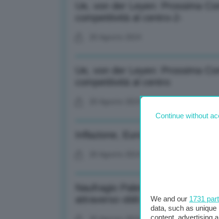
Ue, von der Leyen: Prossima Com
competitività al centro-2-
20 Agosto 2024
Ue, von der Leyen: Prossima Com
competitività al centro
20 Agosto 2024
Continue without ac
Inflazione, Eurostat: A luglio sal
20 Agosto 2024
Naufragio Palermo, vigili del fuo
attraverso oblò
We and our
1731 par
data, such as unique 
content, advertising