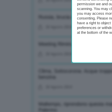
20 Agosto 2024
permission we and o
scanning. You may cl
you may access more 
Russia, brucia ancora deposito ca
consenting. Please no
have a right to objec
20 Agosto 2024
preferences or withdr
at the bottom of the 
Meeting Rimini, Mattarella: E’ es
20 Agosto 2024
Clima, Sottocorona: Acque troppo
benzina
20 Agosto 2024
Maltempo, riprendono questa matt
Palermo