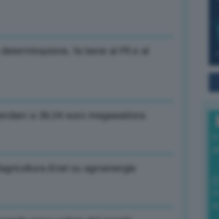
 determinazione, fa bene al Pil e al
terdam a 38,04 euro megawattora
I
a
agricoltura-Enel su agroenergie
0
di