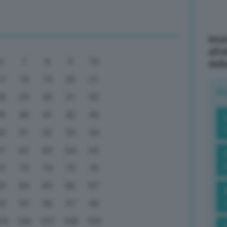
Mott
all’
6
7
8
9
10
dell
17
18
19
20
21
R
28
29
30
31
32
39
40
41
42
43
50
51
52
53
54
61
62
63
64
65
72
73
74
75
76
83
84
85
86
87
94
95
96
97
98
05
106
107
108
109