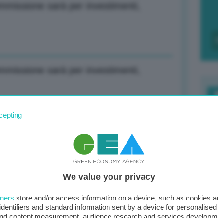
missione sarà per investimenti,
missione sarà per investimenti,
F
cepting
c
e a 2,6% da 2,5% di giugno, Italia a 1,6%
d
0
We value your privacy
di
co: Impossibile vedere dispersi
tners
store and/or access information on a device, such as cookies 
identifiers and standard information sent by a device for personalised
 and content measurement, audience research and services developm