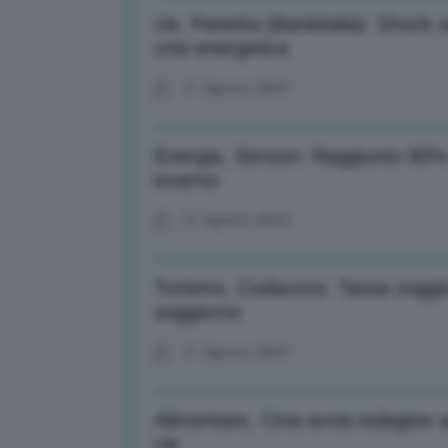
Ue, Panetta (Bankitalia): Shock 
crisi energetica
21 Agosto 2024
Energia, Simson: Raggiunto 90% 
inverno
21 Agosto 2024
Turismo, Codacons: Tassa soggior
soggiorno
21 Agosto 2024
Alimentare, Cina avvia indagine a
Ue