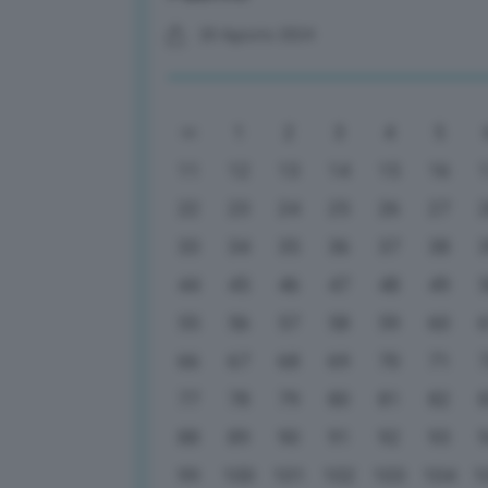
20 Agosto 2024
1
2
3
4
5
11
12
13
14
15
16
22
23
24
25
26
27
33
34
35
36
37
38
44
45
46
47
48
49
55
56
57
58
59
60
66
67
68
69
70
71
77
78
79
80
81
82
88
89
90
91
92
93
99
100
101
102
103
104
1