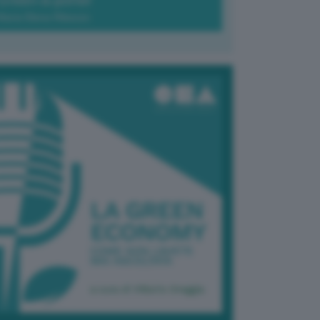
Green-à-porter
Maria Elena Ribezzo