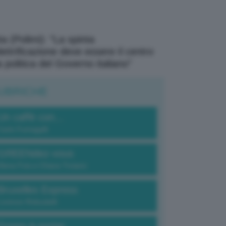
a (Polimi): “La spinta
elettrificazione deve essere il centro
a politica del Governo italiano”
UBRICHE
Un caffè con...
Carlo Fumagalli
GREENdez-vous
Elena Fois e Chiara Troiano
Bruxelles Express
Lorenzo Robustelli