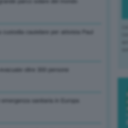
ù grande parco solare del mondo
L'o
custodia cautelare per attivista Paul
L'e
apr
que
 evacuate oltre 300 persone
è emergenza sanitaria in Europa