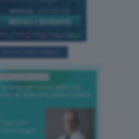
TUTTI GLI EVENTI CONNACT
L'Editoriale del Direttore
l nucleare per uscire dalla crisi
nche se spacca la politica italiana
4 Giugno 2026
 Vittorio Oreggia