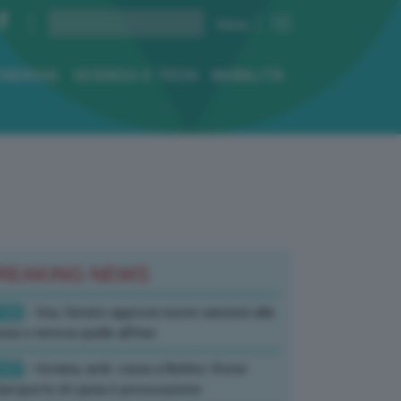
ENERGIA
SCIENZA E TECH
MOBILITÀ
REAKING NEWS
:52
- Usa, Senato approva nuove sanzioni alla
sia e rinnova quelle all’Iran
:07
- Ucraina, amb. russa a Berlino: Drone
’aeroporto di Lipsia è provocazione