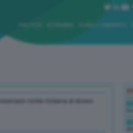
POLITICA
ECONOMIA
CLIMA E AMBIENTE
B
iversario Ischia richiama al dovere
19
Rus
19
all