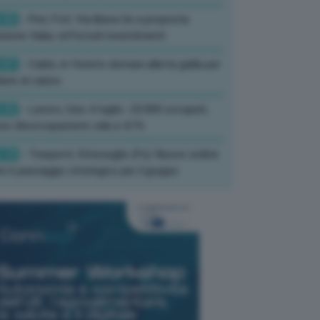
:52
- Pnrr, Foti: Via libera Ue a proposta
isione Italia, rafforzati investimenti
:01
- Caldo, in Veneto domani allerta gialla per
ate di calore
:33
- Lavoro, Usa: A luglio -23.000 occupati,
so disoccupazione cala a 4,1%
:19
- Trasporti, Strisciuglio (Fs): Nuovo ordine
ni è passaggio strategico per il gruppo