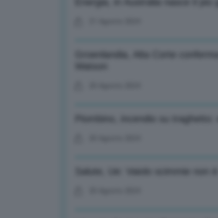
Energia, in Australia nasce il pi
21 Agosto 2024
Groenlandia, Alta Corte conferma 
Watson
20 Agosto 2024
Piombino, incendio su traghetto:
20 Agosto 2024
Salute, Ue: Vaiolo scimmie non 
20 Agosto 2024