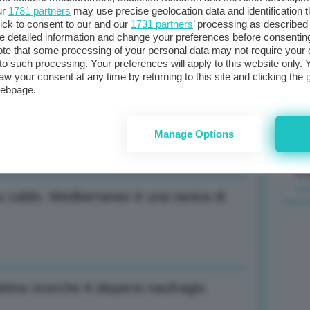
ur
1731 partners
may use precise geolocation data and identification 
ick to consent to our and our
1731 partners
’ processing as described 
Il
detailed information and change your preferences before consenting
rburante colpito da droni ucraini
sta
te that some processing of your personal data may not require your 
t to such processing. Your preferences will apply to this website only
met
aw your consent at any time by returning to this site and clicking the
col
webpage.
al 
senziale rimettere al centro la persona
Manage Options
C
 calde, Mediterraneo è una tanica di
ina ricerche 6 dispersi naufragio