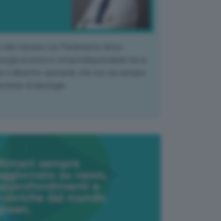
k alla Camera con Parlamento diviso.
nergia atomica è ormai indispensabile ma si
e il dibattito sperando che non sia sempre
stione di ideologia