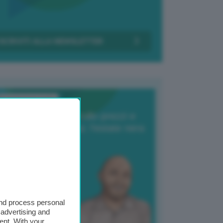
Transizione Italia
orte produzione, crollo prezzi e
oncorrenza asiatica: l’estate nera
elle patate
6 Agosto 2025
 Giuliano Zulin
and process personal
 advertising and
ent. With your