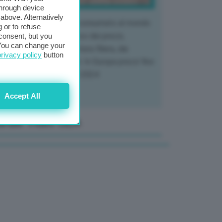
through device
above. Alternatively
 mercato del tubero più consumato al mondo
 or to refuse
 vivendo un crollo storico dei prezzi,
consent, but you
. You can change your
tendo a dura prova l'intera filiera, dai
privacy policy
button
tivatori ai trasformatori. In Europa prezzi fino
70% in meno rispetto al 2024
Accept All
anale Video GEA