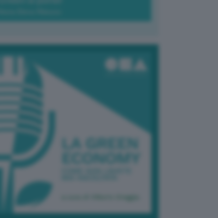
Green-à-porter
Maria Elena Ribezzo