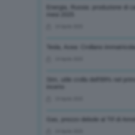
Energia, Russia: produzione di c
mesi 2025
24 Aprile 2025
Tesla, Acea: Crollano immatricola
24 Aprile 2025
Stm, utile crolla dell’89% nel pri
incerto
24 Aprile 2025
Gas, prezzo debole al Ttf di Am
24 Aprile 2025