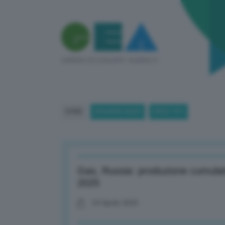
HOME
BREAKING NEWS
(PAGE 707)
Gas, Russia: produzione cumulati
2025
24 Aprile 2025