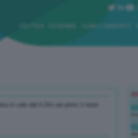
POLITICA
ECONOMIA
CLIMA E AMBIENTE
B
va in calo del 5,5% nei primi 3 mesi
19
Rus
19
all