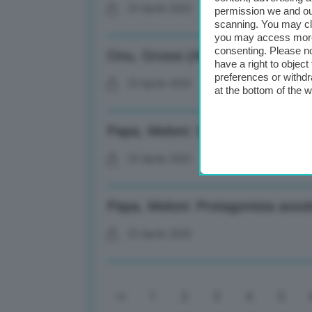
23 Aprile 2025
permission we and o
scanning. You may cl
you may access more 
consenting. Please no
Onu, Grossi (Aiea): Valuto corsa
have a right to objec
preferences or withdr
23 Aprile 2025
at the bottom of the 
Papa, Meloni: Gli saremo sempre
23 Aprile 2025
Papa, Meloni: Protagonista assol
23 Aprile 2025
1
2
3
4
5