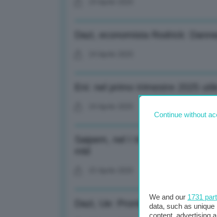
24 Aprile 2025
Dazi, economista Rodrick: Danneg
24 Aprile 2025
Eni: nel primo trimestre 2025 uti
24 Aprile 2025
Continue without ac
Saipem, nel I trimestre 2025 util
mld
23 Aprile 2025
We and our
1731 par
Dazi, Ue: Pronti a negoziare co
data, such as unique 
content, advertising