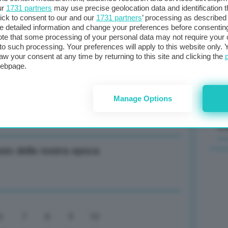
ur
1731 partners
may use precise geolocation data and identification 
ick to consent to our and our
1731 partners
’ processing as described 
Il
detailed information and change your preferences before consenting
sta
te that some processing of your personal data may not require your 
 per segretario generale nel 2027
t to such processing. Your preferences will apply to this website only
met
aw your consent at any time by returning to this site and clicking the
col
webpage.
al 
 riconoscenti per presenza storica a G7
Manage Options
C
uto della nostra epoca
6
7
8
9
10