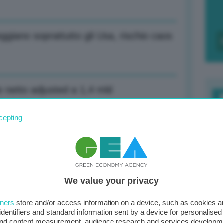
giano soprattutto gli Usa, rischio caos
le netto adjusted a 1,4 mld
F
cepting
c
d
e 77 mln (+35%) e portafoglio ordini 33
0
We value your privacy
di
tners
store and/or access information on a device, such as cookies 
n Usa, ma vogliamo maggiore chiarezza
identifiers and standard information sent by a device for personalised
 and content measurement, audience research and services developm