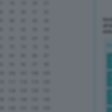
17
18
19
20
21
28
29
30
31
32
Mott
39
40
41
42
43
all’
50
51
52
53
54
dell
61
62
63
64
65
R
72
73
74
75
76
83
84
85
86
87
94
95
96
97
98
05
106
107
108
109
16
117
118
119
120
27
128
129
130
131
38
139
140
141
142
49
150
151
152
153