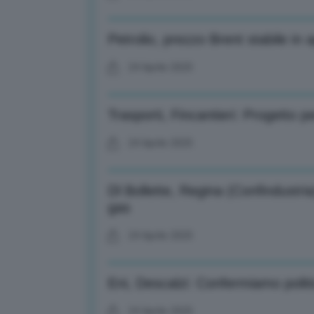
Petrolio, prezzo Brent stabile in 
24 Aprile 2025
Trasporti, Fincantieri: Progetto p
24 Aprile 2025
Dl Bollette, Regina (Confindustri
gas
24 Aprile 2025
Eni, Descalzi: Confermiamo politi
24 Aprile 2025