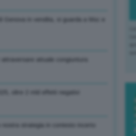
di Genova in vendita, si guarda a Msc e
L'o
L'e
apr
que
r attraversare attuale congiuntura
025, oltre 2 mld effetti negativi
to nostra strategia in contesto incerto