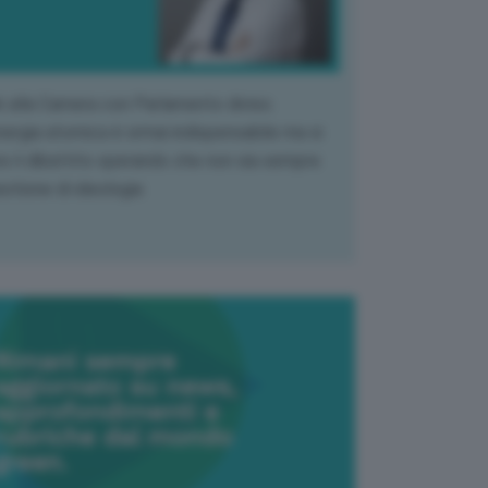
k alla Camera con Parlamento diviso.
nergia atomica è ormai indispensabile ma si
e il dibattito sperando che non sia sempre
stione di ideologia