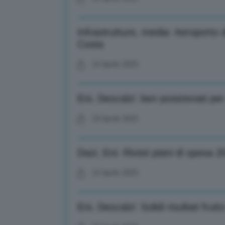
Infrastrutture, media: Aeroporto 
Costa
24 Aprile 2025
Eni, Descalzi: ben posizionati pe
24 Aprile 2025
Dazi, Eni: Rivisti piani di spesa 2
24 Aprile 2025
Eni, Descalzi: Solidi risultati frut