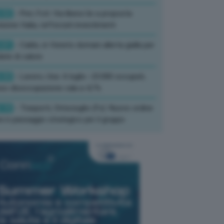
:52
- Pnrr, Foti: Via libera Ue a proposta
isione Italia, rafforzati investimenti
:01
- Caldo, in Veneto domani allerta gialla per
ate di calore
:33
- Lavoro, Usa: A luglio -23.000 occupati,
so disoccupazione cala a 4,1%
:19
- Trasporti, Strisciuglio (Fs): Nuovo ordine
ni è passaggio strategico per il gruppo