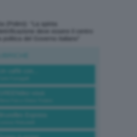
a (Polimi): “La spinta
elettrificazione deve essere il centro
a politica del Governo italiano”
UBRICHE
Un caffè con...
Carlo Fumagalli
GREENdez-vous
Elena Fois e Chiara Troiano
Bruxelles Express
Lorenzo Robustelli