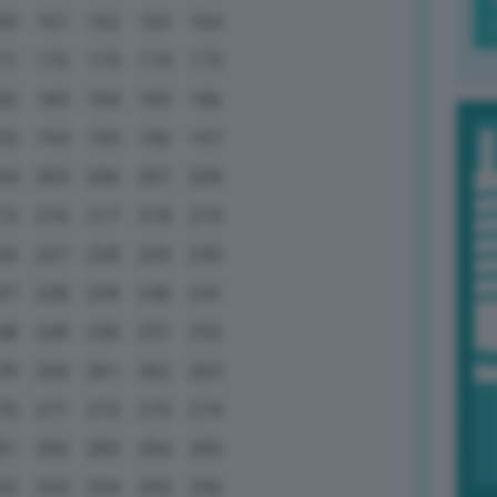
60
161
162
163
164
71
172
173
174
175
82
183
184
185
186
93
194
195
196
197
04
205
206
207
208
15
216
217
218
219
26
227
228
229
230
37
238
239
240
241
48
249
250
251
252
59
260
261
262
263
70
271
272
273
274
81
282
283
284
285
92
293
294
295
296