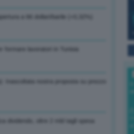
apertura a 66 dollari/barile (+0,32%)
er formare lavoratori in Tunisia
a): Inascoltata nostra proposta su prezzo
I
a
0
ca dividendo, oltre 2 mld tagli spesa
di