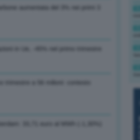
arbone aumentata del 3% nei primi 3
16
rev
15
ond
14
zioni in Ue, -45% nel primo trimestre
tas
14
tre
mo trimestre a 56 milioni: contesto
sterdam: 33,71 euro al MWh (-1,30%)