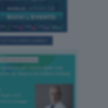
TUTTI GLI EVENTI CONNACT
L'Editoriale del Direttore
l nucleare per uscire dalla crisi
nche se spacca la politica italiana
4 Giugno 2026
 Vittorio Oreggia