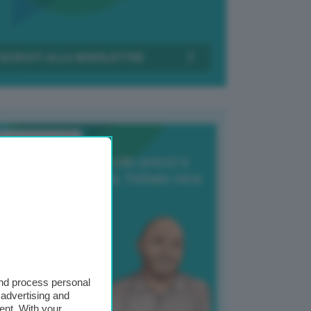
Transizione Italia
orte produzione, crollo prezzi e
oncorrenza asiatica: l’estate nera
elle patate
6 Agosto 2025
 Giuliano Zulin
and process personal
 advertising and
ent. With your