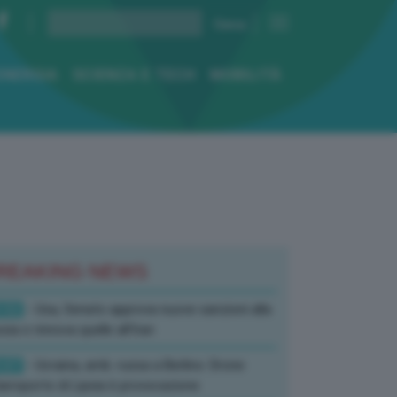
ENERGIA
SCIENZA E TECH
MOBILITÀ
REAKING NEWS
:52
- Usa, Senato approva nuove sanzioni alla
sia e rinnova quelle all’Iran
:07
- Ucraina, amb. russa a Berlino: Drone
’aeroporto di Lipsia è provocazione