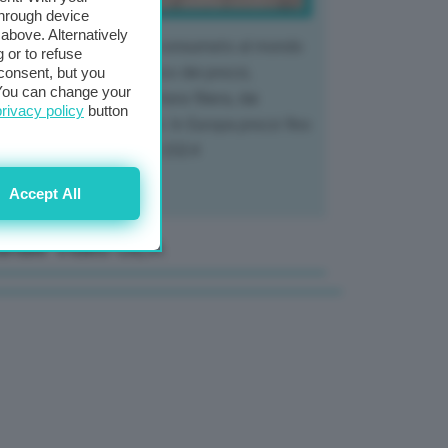
through device
above. Alternatively
 mercato del tubero più consumato al mondo
 or to refuse
 vivendo un crollo storico dei prezzi,
consent, but you
. You can change your
tendo a dura prova l'intera filiera, dai
privacy policy
button
tivatori ai trasformatori. In Europa prezzi fino
70% in meno rispetto al 2024
Accept All
anale Video GEA