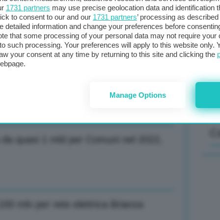
ur
1731 partners
may use precise geolocation data and identification 
olitica industriale ambiziosa e
ick to consent to our and our
1731 partners
’ processing as described 
detailed information and change your preferences before consenting
Il
te that some processing of your personal data may not require your 
t to such processing. Your preferences will apply to this website only
sta
aw your consent at any time by returning to this site and clicking the
met
webpage.
col
algono prezzi, media diesel a 1,91
al 
Manage Options
C
da quasi 1 mld per Comuni nel 2022,
00 mln per rete elettrica Brianza