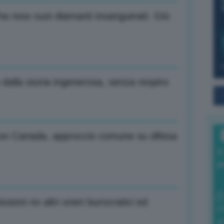
ha reso suoi diamanti insanguinati. Giù
alla storia ingenerosa, senza respiro
con Canada, approccio comune su difesa
I
a
ssioni no altri oneri burocratici ed
0
di