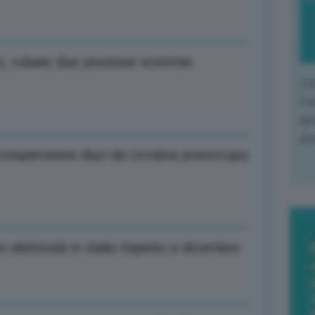
zoo, rubate due preziose scimmie
L'o
L'e
apr
que
e sospensione dazi da Ucraina preoccupa
lettricità in Italia rispetto a dicembre