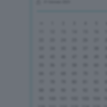
31 Gennaio 2023
1
2
3
4
5
11
12
13
14
15
16
22
23
24
25
26
27
33
34
35
36
37
38
44
45
46
47
48
49
55
56
57
58
59
60
66
67
68
69
70
71
77
78
79
80
81
82
88
89
90
91
92
93
99
100
101
102
103
104
1
110
111
112
113
114
115
1