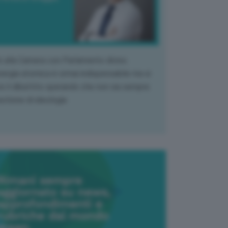
k alla Camera con Parlamento diviso.
nergia atomica è ormai indispensabile ma si
e il dibattito sperando che non sia sempre
stione di ideologia