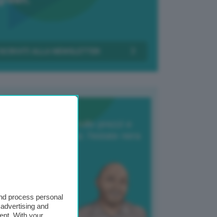
Transizione Italia
orte produzione, crollo prezzi e
oncorrenza asiatica: l’estate nera
elle patate
6 Agosto 2025
 Giuliano Zulin
and process personal
 advertising and
ent. With your