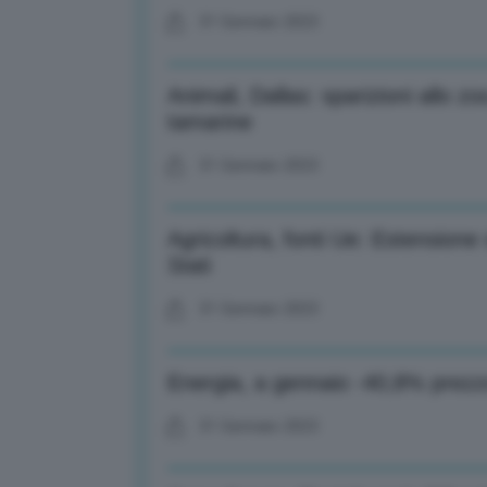
31 Gennaio 2023
Animali, Dallas: sparizioni allo 
tamarine
31 Gennaio 2023
Agricoltura, fonti Ue: Estension
Stati
31 Gennaio 2023
Energia, a gennaio -40,8% prezzo e
31 Gennaio 2023