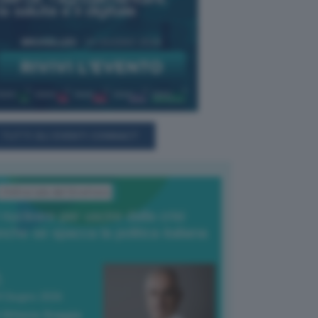
TUTTI GLI EVENTI CONNACT
L'Editoriale del Direttore
l nucleare per uscire dalla crisi
nche se spacca la politica italiana
4 Giugno 2026
 Vittorio Oreggia