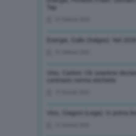
Energia, Pichetto Fratin: Domani
Tap
01 Febbraio 2023
Energia, Gallo (Italgas): Nel 2
01 Febbraio 2023
Vino, Carloni: Ok unanime decis
contrasto norma etichette
31 Gennaio 2023
Vino, Giagoni (Lega): In prima lin
31 Gennaio 2023