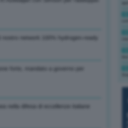
 in Azebaijan con Simson per raddoppio
ape
15
con
13
028 nostro network 100% hydrogen-ready
cau
13
due
ione forte, mandato a governo per
12
fin
ea nella difesa di eccellenze italiane