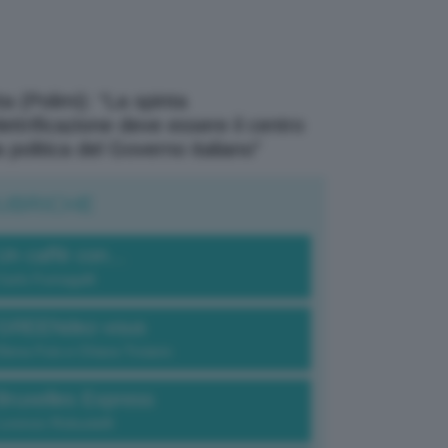
a (Polimi): “La spinta
elettrificazione deve essere il centro
a politica del Governo italiano”
UBRICHE
Un caffè con...
Carlo Fumagalli
GREENdez-vous
Elena Fois e Chiara Troiano
Bruxelles Express
Lorenzo Robustelli