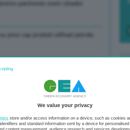
remo patrimonio nostri cittadini
u price cap prodotti raffinati petrolio
zia da 104 mln euro per imprese alta
cepting
F
c
d
alistici, rallenterebbe decarbonizzazione
We value your privacy
0
di
tners
store and/or access information on a device, such as cookies 
identifiers and standard information sent by a device for personalised
 and content measurement, audience research and services developm