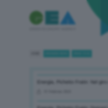
HOME
BREAKING NEWS
(PAGE 1518)
Energia, Pichetto Fratin: Nel gir
01 Febbraio 2023