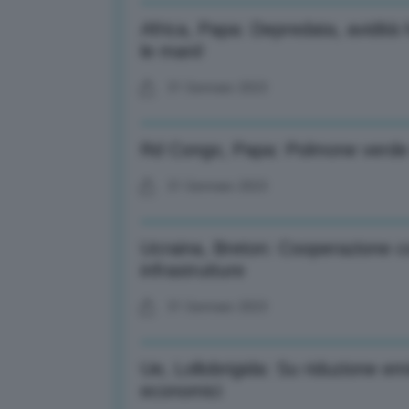
Africa, Papa: Depredata, avidità 
le mani!
31 Gennaio 2023
Rd Congo, Papa: Polmone verde d
31 Gennaio 2023
Ucraina, Breton: Cooperazione 
infrastrutture
31 Gennaio 2023
Ue, Lollobrigida: Su riduzione emi
economici