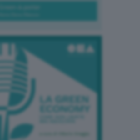
Green-à-porter
Maria Elena Ribezzo