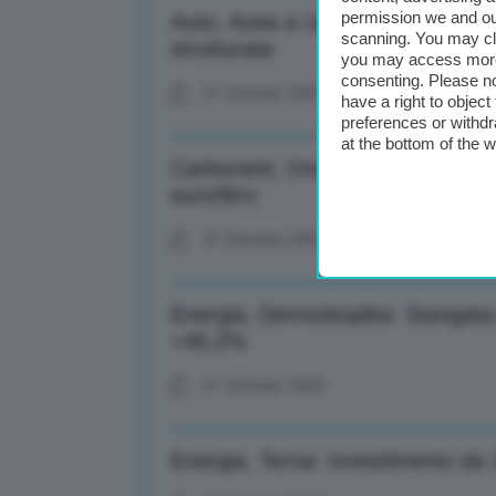
permission we and o
Auto, Acea a Ue: Mettere in atto p
scanning. You may cl
strutturata
you may access more 
consenting. Please no
31 Gennaio 2023
have a right to objec
preferences or withdr
at the bottom of the 
Carburanti, Osservatorio Mase: S
euro/litro
31 Gennaio 2023
Energia, Demoskopika: Stangata 
+46,2%
31 Gennaio 2023
Energia, Terna: Investimento da 1