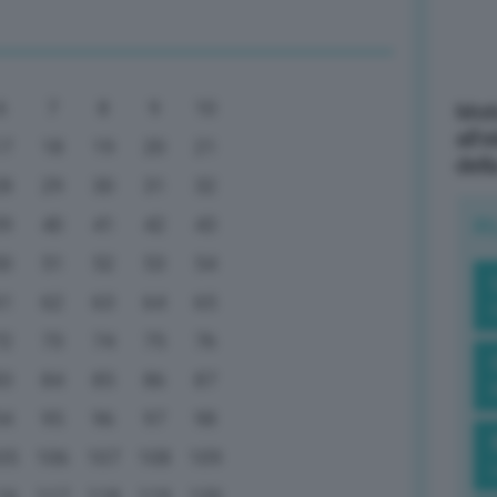
6
7
8
9
10
Mott
all’
17
18
19
20
21
dell
28
29
30
31
32
39
40
41
42
43
R
50
51
52
53
54
61
62
63
64
65
72
73
74
75
76
83
84
85
86
87
94
95
96
97
98
05
106
107
108
109
16
117
118
119
120