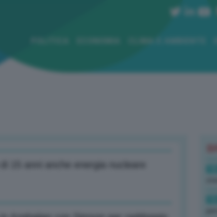
POLITICA
ECONOMIA
CLIMA E AMBIENTE
B
o di 15 anni anche energia nucleare
18
sto
16
per