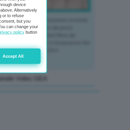
through device
above. Alternatively
 or to refuse
 mercato del tubero più consumato al mondo
consent, but you
. You can change your
 vivendo un crollo storico dei prezzi,
privacy policy
button
tendo a dura prova l'intera filiera, dai
tivatori ai trasformatori. In Europa prezzi fino
70% in meno rispetto al 2024
Accept All
anale Video GEA