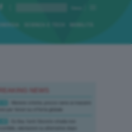
ENERGIA
SCIENZA E TECH
MOBILITÀ
REAKING NEWS
:10
- Materie critiche, prezzo rame ai massimi
rici per timori su offerta globale
:40
- Ex Ilva, fonti: Decreto strada non
corribile, valutazioni su alternative dopo