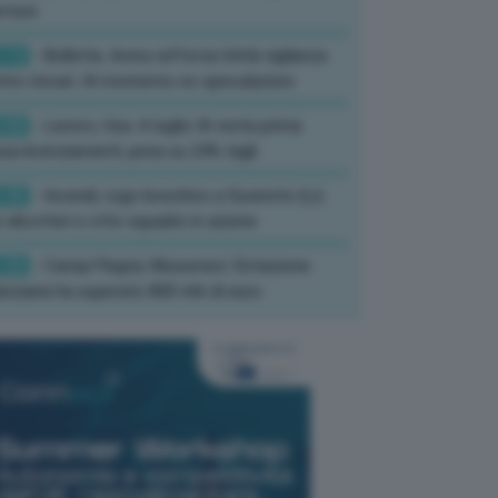
rture
:13
- Bollette, Arera rafforza Unità vigilanza
tro rincari: Al momento no speculazioni
:50
- Lavoro, Usa: A luglio IA resta prima
sa licenziamenti, pesa su 24% tagli
:35
- Incendi, rogo boschivo a Suvereto (Li):
 elicotteri e otto squadre in azione
:26
- Campi Flegrei, Musumeci: Dotazione
anziaria ha superato 800 mln di euro