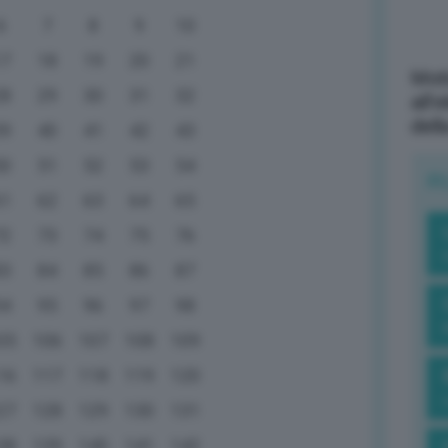
6
7
8
9
10
17
18
19
20
21
Mott
28
29
30
31
32
all’
dell
39
40
41
42
43
50
51
52
53
54
R
61
62
63
64
65
72
73
74
75
76
83
84
85
86
87
94
95
96
97
98
05
106
107
108
109
16
117
118
119
120
27
128
129
130
131
38
139
140
141
142