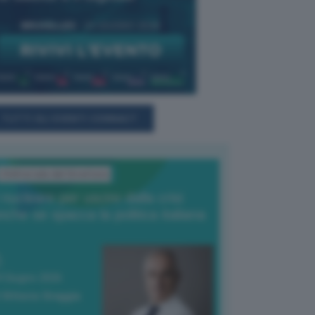
TUTTI GLI EVENTI CONNACT
L'Editoriale del Direttore
l nucleare per uscire dalla crisi
nche se spacca la politica italiana
4 Giugno 2026
 Vittorio Oreggia