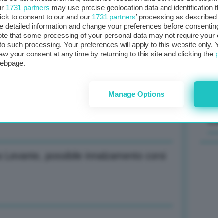
ur
1731 partners
may use precise geolocation data and identification 
ick to consent to our and our
1731 partners
’ processing as described 
Il
detailed information and change your preferences before consenting
sta
te that some processing of your personal data may not require your 
o-Airbus-Thales come risposta a Usa e
t to such processing. Your preferences will apply to this website only
met
aw your consent at any time by returning to this site and clicking the
col
webpage.
al 
Manage Options
llare gasdotti Nord Stream
C
a Levante, possibile innalzamento corsi