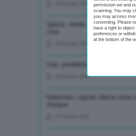
28 Gennaio 2025
permission we and o
scanning. You may cl
you may access more 
consenting. Please no
Spazio, media: alleanza Leonard
have a right to objec
Cina
preferences or withdr
at the bottom of the 
28 Gennaio 2025
Gas, presidente Polonia: Smante
28 Gennaio 2025
Maltempo, Liguria: Allerta rossa 
d’acqua
27 Gennaio 2025