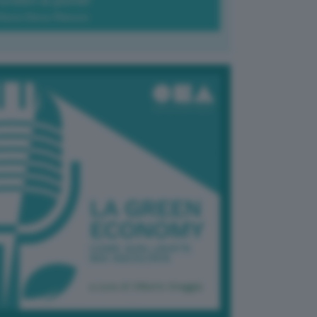
Green-à-porter
Maria Elena Ribezzo