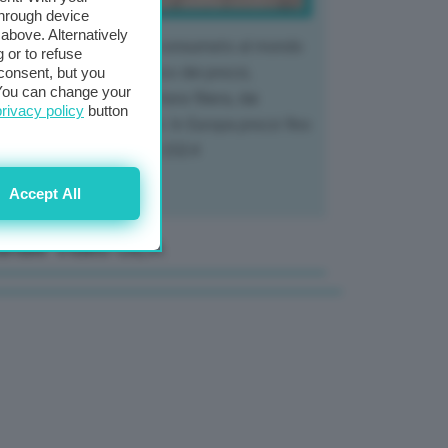
through device
above. Alternatively
 mercato del tubero più consumato al mondo
 or to refuse
 vivendo un crollo storico dei prezzi,
consent, but you
. You can change your
tendo a dura prova l'intera filiera, dai
privacy policy
button
tivatori ai trasformatori. In Europa prezzi fino
70% in meno rispetto al 2024
Accept All
anale Video GEA