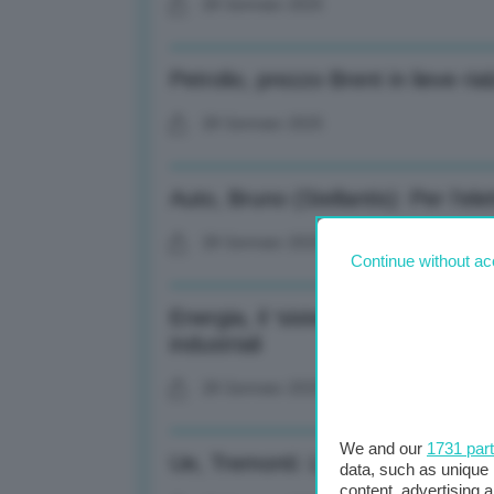
28 Gennaio 2025
Petrolio, prezzo Brent in lieve ria
28 Gennaio 2025
Auto, Bruno (Stellantis): Per l’elet
28 Gennaio 2025
Continue without ac
Energia, il ‘sistema Torino’ in mi
industriali
28 Gennaio 2025
We and our
1731 par
Ue, Tremonti: L’Europa è il conti
data, such as unique 
content, advertising