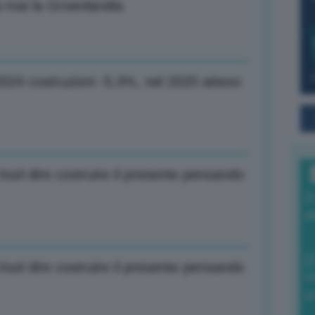
 mai la Groenlandia
2024 costruzioni -5,3%, nel 2025 atteso
 Vuol dire costruire il presente pensando
I
a
 Vuol dire costruire il presente pensando
0
di