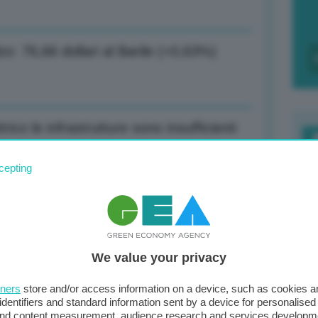
lzo: 76,66 dollari al Barile (+0,63%)
trico le infrastrutture sono insufficienti
F
cepting
c
d
ssione in Uzbekistan per collaborazioni
0
We value your privacy
di
tners
store and/or access information on a device, such as cookies 
nente più regolato del mondo
identifiers and standard information sent by a device for personalised
 and content measurement, audience research and services developm