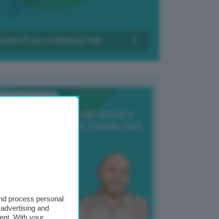
Transizione Italia
orte produzione, crollo prezzi e
oncorrenza asiatica: l’estate nera
elle patate
6 Agosto 2025
 Giuliano Zulin
and process personal
 advertising and
ent. With your