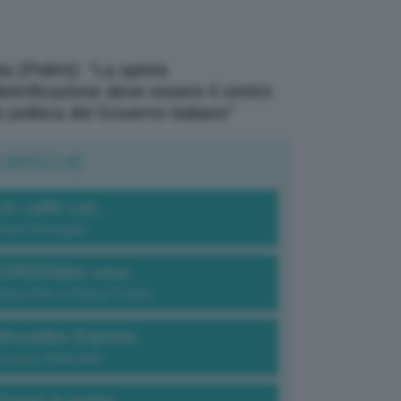
a (Polimi): “La spinta
elettrificazione deve essere il centro
a politica del Governo italiano”
UBRICHE
Un caffè con...
Carlo Fumagalli
GREENdez-vous
Elena Fois e Chiara Troiano
Bruxelles Express
Lorenzo Robustelli