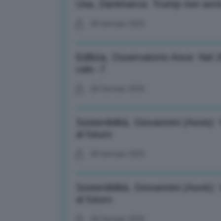
Usa, Danimarca: Trump non avrà
28 Gennaio 2025
Edilizia, Osservatorio Ance: Nel 
calo -7
28 Gennaio 2025
Sostenibilità, Giovannini (Asvis):
al futuro
28 Gennaio 2025
Sostenibilità, Giovannini (Asvis):
al futuro
28 Gennaio 2025