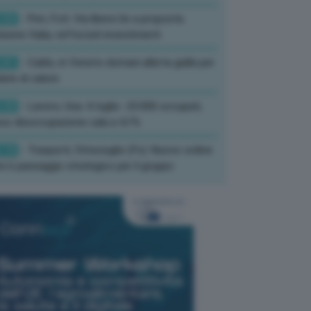
:52
- Pnrr, Foti: Via libera Ue a proposta
isione Italia, rafforzati investimenti
:01
- Caldo, in Veneto domani allerta gialla per
ate di calore
:33
- Lavoro, Usa: A luglio -23.000 occupati,
so disoccupazione cala a 4,1%
:19
- Trasporti, Strisciuglio (Fs): Nuovo ordine
ni è passaggio strategico per il gruppo