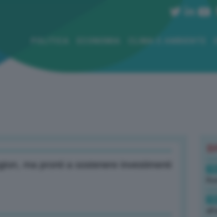
POLITICA
ECONOMIA
CLIMA E AMBIENTE
B
gton, ma pronti a sostenere investimenti
19
Rus
19
all