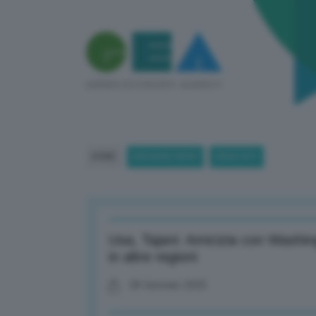
HOME
BREAKING NEWS
(PAGE 831)
Usa, Tajani: Amicizia con Washin
in altre regioni
28 Gennaio 2025