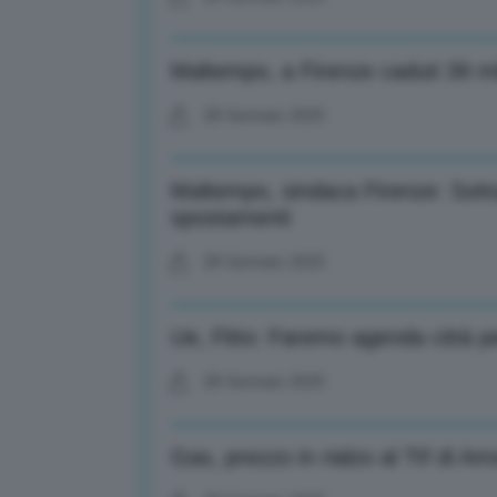
Maltempo, a Firenze caduti 39 mil
28 Gennaio 2025
Maltempo, sindaca Firenze: Sotto
spostamenti
28 Gennaio 2025
Ue, Fitto: Faremo agenda città pe
28 Gennaio 2025
Gas, prezzo in rialzo al Ttf di 