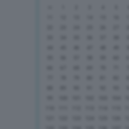
1
2
3
4
5
11
12
13
14
15
16
22
23
24
25
26
27
33
34
35
36
37
38
44
45
46
47
48
49
55
56
57
58
59
60
66
67
68
69
70
71
77
78
79
80
81
82
88
89
90
91
92
93
99
100
101
102
103
104
1
110
111
112
113
114
115
1
121
122
123
124
125
126
1
132
133
134
135
136
137
1