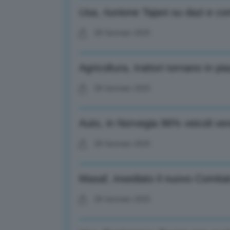
Usa, riunione Tajani su dazi e 
28 Gennaio 2025
Agricoltura, trattori tornano in pia
28 Gennaio 2025
Auto, in Norvegia 96% veicoli ven
28 Gennaio 2025
Masaf, insediato il nuovo Comit
28 Gennaio 2025