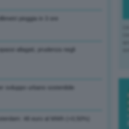
limetri pioggia in 3 ore
L'o
L'e
apr
passi allagati, prudenza negli
que
r sviluppo urbano sostenibile
Amsterdam: 48 euro al MWh (+0,50%)