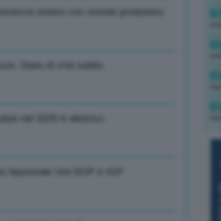
commercio estero con mondo produttivo
16
rev
15
ond
zza: Stato di crisi subito
14
tas
14
duti nel 2025 è elettrico
tre
ato Nazionale Vini DOP e IGP