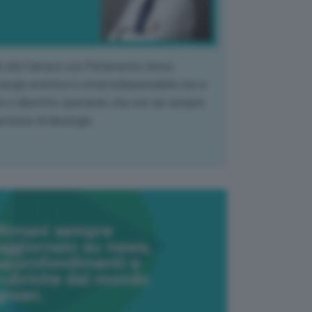
k alla Camera con Parlamento diviso.
nergia atomica è ormai indispensabile ma si
e il dibattito sperando che non sia sempre
stione di ideologia