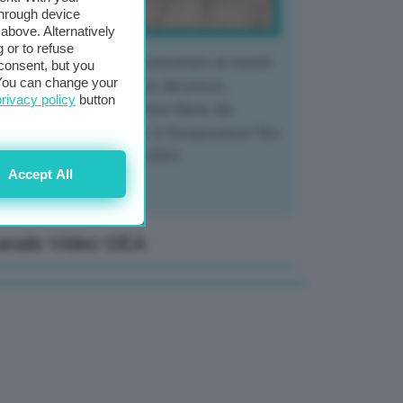
through device
above. Alternatively
 or to refuse
 mercato del tubero più consumato al mondo
consent, but you
. You can change your
 vivendo un crollo storico dei prezzi,
privacy policy
button
tendo a dura prova l'intera filiera, dai
tivatori ai trasformatori. In Europa prezzi fino
70% in meno rispetto al 2024
Accept All
anale Video GEA