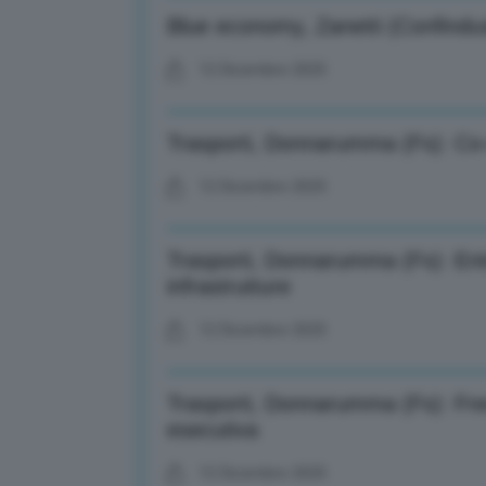
Blue economy, Zanetti (Confindus
12 Dicembre 2025
Trasporti, Donnarumma (Fs): Co-sv
12 Dicembre 2025
Trasporti, Donnarumma (Fs): Entr
infrastrutture
12 Dicembre 2025
Trasporti, Donnarumma (Fs): Frec
esecutiva
12 Dicembre 2025