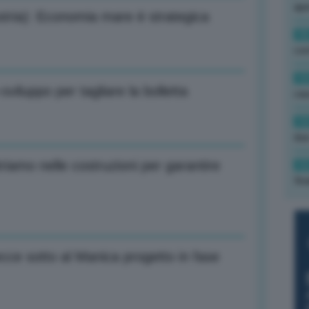
ape
tria): Economia mare è strategica
15
con
13
iluppo per tagliare la bolletta
cau
13
due
iamo nelle costruzioni per garantire
12
fin
ce sotto al Manica progetto in fase