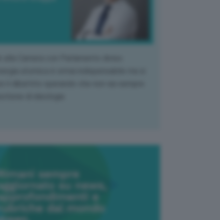
k alla Camera con Parlamento diviso.
nergia atomica è ormai indispensabile ma si
e il dibattito sperando che non sia sempre
stione di ideologia