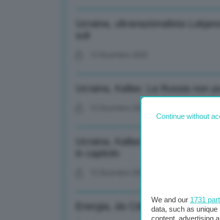
Ucraina, ultranazionalista Lukjan
soli
12 Dicembre 2025
Ucraina, Kallas: La Russia non pu
12 Dicembre 2025
Continue without ac
Ucraina, Kallas: Mosca deve far
in capitolo
12 Dicembre 2025
We and our
1731 par
Energia, da Cdm via libera a 11 im
data, such as unique 
content, advertising