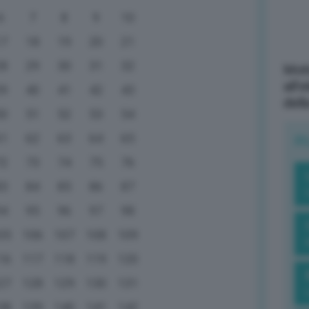
6
7
8
9
10
17
18
19
20
21
28
29
30
31
32
Mott
all’
39
40
41
42
43
dell
50
51
52
53
54
61
62
63
64
65
R
72
73
74
75
76
83
84
85
86
87
94
95
96
97
98
05
106
107
108
109
16
117
118
119
120
27
128
129
130
131
38
139
140
141
142