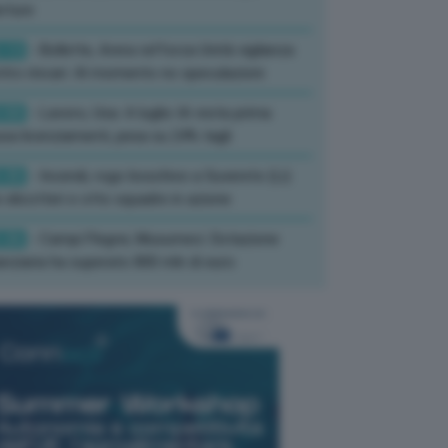
rture
:13
- Bollette, Arera rafforza Unità vigilanza
tro rincari: Al momento no speculazioni
:50
- Lavoro, Usa: A luglio IA resta prima
sa licenziamenti, pesa su 24% tagli
:35
- Incendi, rogo boschivo a Suvereto (Li):
 elicotteri e otto squadre in azione
:26
- Campi Flegrei, Musumeci: Dotazione
anziaria ha superato 800 mln di euro