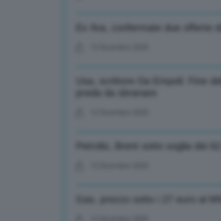
Ex Ilva, confermate due offerte 
12 Dicembre 2025
Usa, scrittore Da Empoli: Fine de
preda da sbranare
12 Dicembre 2025
Petrolio, Brent sotto soglia dei 62
12 Dicembre 2025
Gas, prezzo sotto i 27 euro al 
12 Dicembre 2025