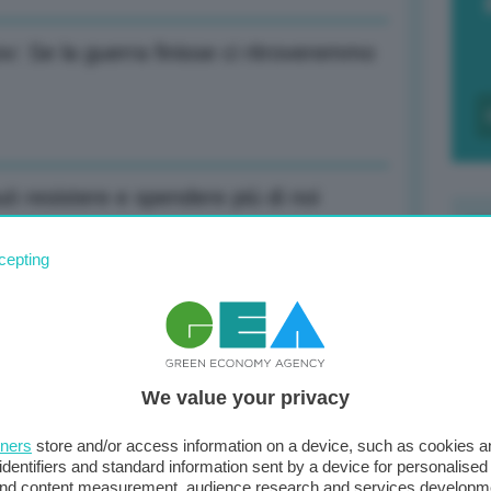
ov: Se la guerra finisse ci ritroveremmo
ò resistere e spendere più di noi
cepting
F
c
e concessioni, Europa deve avere voce
d
We value your privacy
0
di
tners
store and/or access information on a device, such as cookies 
pianti di rinnovabili in Puglia
identifiers and standard information sent by a device for personalised
 and content measurement, audience research and services developm