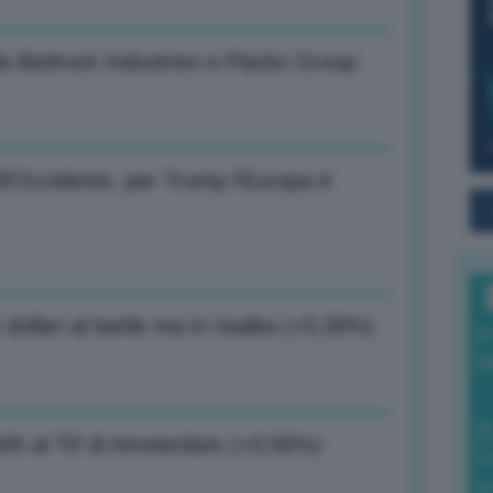
da Bedrock Industries e Flacks Group
ll’Occidente, per Trump l’Europa è
 dollari al barile ma in risalita (+0,39%)
I
a
MWh al Ttf di Amsterdam (+0,56%)
0
di