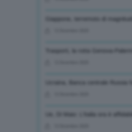
Giappone, terremoto di magnitud
12 Dicembre 2025
Trasporti, la rotta Genova-Pale
12 Dicembre 2025
Ucraina, Banca centrale Russia f
12 Dicembre 2025
Ue, Di Maio: L’Italia ora è affidabi
12 Dicembre 2025