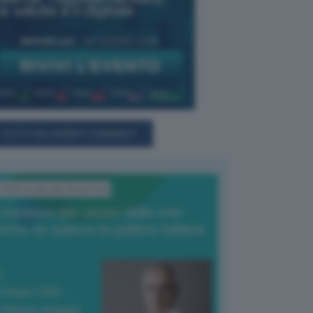
TUTTI GLI EVENTI CONNACT
L'Editoriale del Direttore
l nucleare per uscire dalla crisi
nche se spacca la politica italiana
4 Giugno 2026
 Vittorio Oreggia