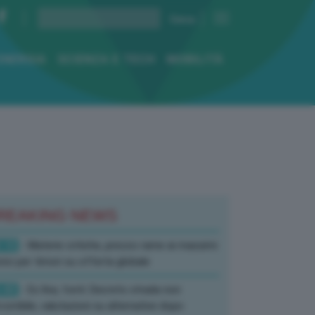
ENERGIA
SCIENZA E TECH
MOBILITÀ
REAKING NEWS
:10
- Materie critiche, prezzo rame ai massimi
rici per timori su offerta globale
:40
- Ex Ilva, fonti: Decreto strada non
corribile, valutazioni su alternative dopo