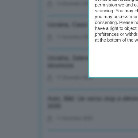
12 Dicembre 2025
permission we and o
scanning. You may cl
you may access more 
consenting. Please no
Ucraina, Casa Bianca: Trump frus
have a right to objec
preferences or withdr
11 Dicembre 2025
at the bottom of the 
Ucraina, Zelensky: Discussione c
sicurezza
11 Dicembre 2025
Auto, Bild: Ue verso stop a elim
2035
11 Dicembre 2025