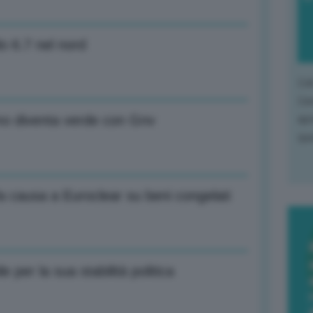
o 6.7 nel nord
L'o
L'e
apr
rmo diventa verde con Gnv
que
a causa a Euroclear su beni congelati
le per la sua stabilità politica