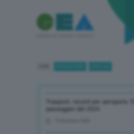
HOME
BREAKING NEWS
(PAGE 369)
Trasporti, record per aeroporto T
passeggeri del 2024
12 Dicembre 2025