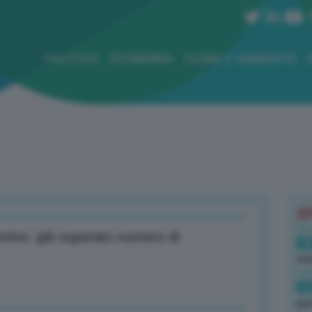
POLITICA
ECONOMIA
CLIMA E AMBIENTE
B
orino: già superato numero di
18
sto
16
per