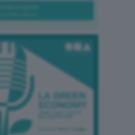
Green-à-porter
Maria Elena Ribezzo