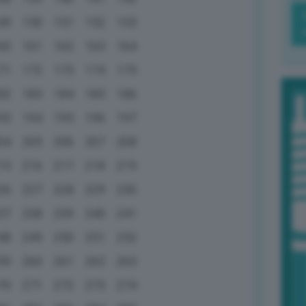
49
150
151
152
153
60
161
162
163
164
71
172
173
174
175
82
183
184
185
186
93
194
195
196
197
04
205
206
207
208
15
216
217
218
219
26
227
228
229
230
37
238
239
240
241
48
249
250
251
252
59
260
261
262
263
70
271
272
273
274