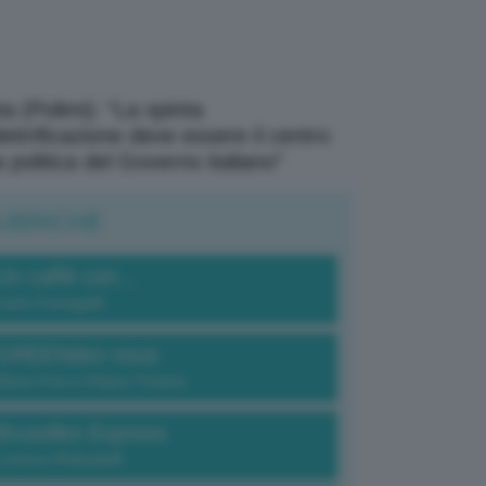
a (Polimi): “La spinta
elettrificazione deve essere il centro
a politica del Governo italiano”
UBRICHE
Un caffè con...
Carlo Fumagalli
GREENdez-vous
Elena Fois e Chiara Troiano
Bruxelles Express
Lorenzo Robustelli