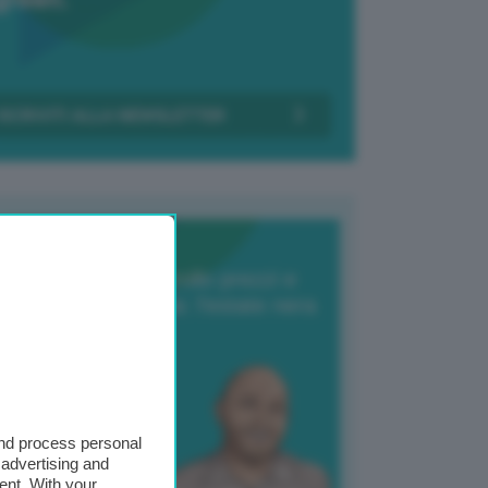
Transizione Italia
orte produzione, crollo prezzi e
oncorrenza asiatica: l’estate nera
elle patate
6 Agosto 2025
 Giuliano Zulin
and process personal
 advertising and
ent. With your