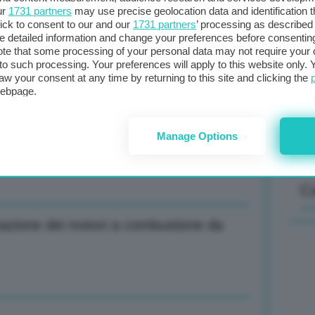
ur
1731 partners
may use precise geolocation data and identification 
ick to consent to our and our
1731 partners
’ processing as described 
detailed information and change your preferences before consenting
Il
te that some processing of your personal data may not require your 
trato da Ucraina e Russia, basta parole
t to such processing. Your preferences will apply to this website only
sta
aw your consent at any time by returning to this site and clicking the
met
webpage.
col
al 
ostruttiva con team Usa su garanzie
Manage Options
C
inazione dei motori a combustione da