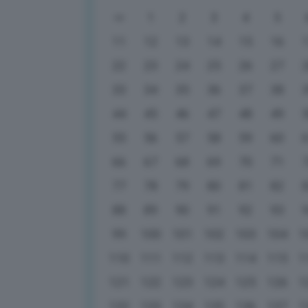
1
2
3
4
5
11
12
13
14
15
16
22
23
24
25
26
27
33
34
35
36
37
38
44
45
46
47
48
49
55
56
57
58
59
60
66
67
68
69
70
71
77
78
79
80
81
82
88
89
90
91
92
93
99
100
101
102
103
104
1
110
111
112
113
114
115
1
121
122
123
124
125
126
1
132
133
134
135
136
137
1