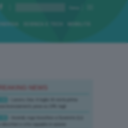
ENERGIA
SCIENZA E TECH
MOBILITÀ
REAKING NEWS
:50
- Lavoro, Usa: A luglio IA resta prima
sa licenziamenti, pesa su 24% tagli
:35
- Incendi, rogo boschivo a Suvereto (Li):
 elicotteri e otto squadre in azione