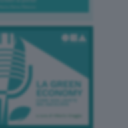
Green-à-porter
Maria Elena Ribezzo