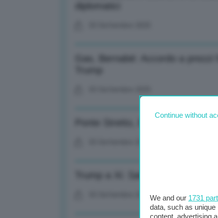
diplomatici
03 Settembre 2025
Gas, Bernabé: Accordo a prezzi fa
Trump
03 Settembre 2025
Continue without ac
Ponte Stretto, Bloomberg: Non è t
03 Settembre 2025
Trump a Xi: Saluti a Putin e Kim,
03 Settembre 2025
We and our
1731 par
data, such as unique 
content, advertising