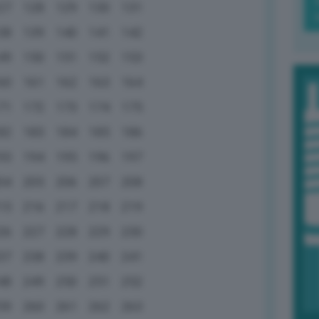
27
128
129
130
131
38
139
140
141
142
49
150
151
152
153
60
161
162
163
164
71
172
173
174
175
82
183
184
185
186
93
194
195
196
197
04
205
206
207
208
15
216
217
218
219
26
227
228
229
230
37
238
239
240
241
48
249
250
251
252
59
260
261
262
263