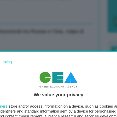
vorevoli tra Russia e Cina, colpa di
F
cepting
ra le spese Nato, contabilità creativa
c
d
0
 stanno cospirando contro gli Usa
We value your privacy
di
tners
store and/or access information on a device, such as cookies 
identifiers and standard information sent by a device for personalised
 and content measurement, audience research and services developm