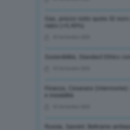
Gas, prezzo sotto quota 32 euro
rialzo (+0,40%)
03 Settembre 2025
Sostenibilità, Standard Ethics co
03 Settembre 2025
Finanza, Cesarano (Intermonte): 
e instabilità
03 Settembre 2025
Russia, Savoini: Beltrame ambasc