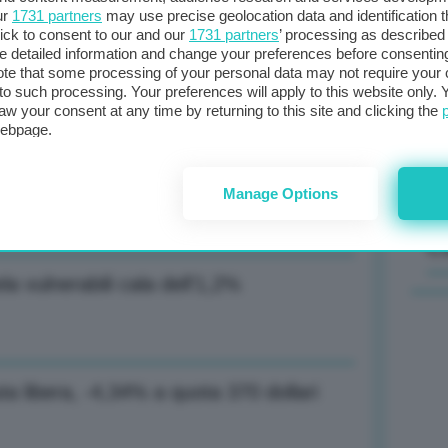
ur
1731 partners
may use precise geolocation data and identification 
bica crollano oltre 4% per stime buon
ick to consent to our and our
1731 partners
’ processing as described 
Il
detailed information and change your preferences before consenting
sta
te that some processing of your personal data may not require your 
t to such processing. Your preferences will apply to this website only
met
aw your consent at any time by returning to this site and clicking the
col
webpage.
al Ttf di Amsterdam: 31,73 euro al MWh
al 
Manage Options
C
a vulnerabili cala dell’1,2%
ta libera, -4,34% a quota 370 dollari