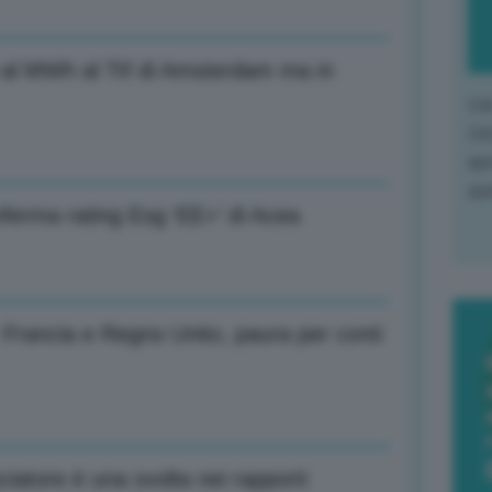
 al MWh al Ttf di Amsterdam ma in
L'o
L'e
apr
que
nferma rating Esg ‘EE+’ di Acea
Francia e Regno Unito, paura per conti
iatore è una svolta nei rapporti