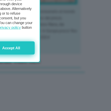
through device
above. Alternatively
 mercato del tubero più consumato al mondo
 or to refuse
 vivendo un crollo storico dei prezzi,
consent, but you
. You can change your
tendo a dura prova l'intera filiera, dai
privacy policy
button
tivatori ai trasformatori. In Europa prezzi fino
70% in meno rispetto al 2024
Accept All
anale Video GEA