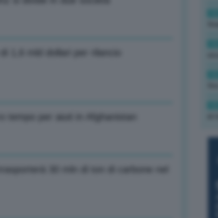
z si divide in due società
12
fin
12
 1,6 mld dollari per rilancio
sic
12
fin
12
o tempo per aiuti in Afghanistan
al 
trasporterà 30 mln di ton di carbone nel