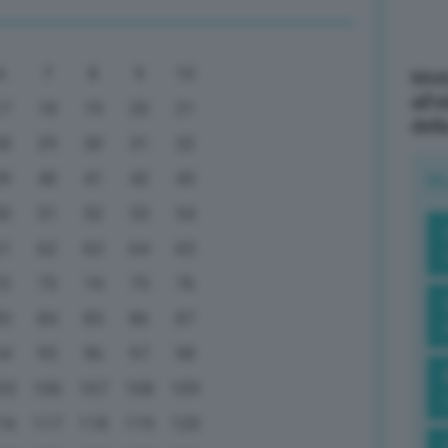
6
7
8
9
10
Mott
all’
17
18
19
20
21
dell
28
29
30
31
32
39
40
41
42
43
R
50
51
52
53
54
61
62
63
64
65
72
73
74
75
76
83
84
85
86
87
94
95
96
97
98
05
106
107
108
109
16
117
118
119
120