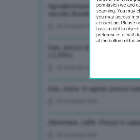
permission we and o
Agroalimentare, prezzi caffè Ara
scanning. You may cl
raccolto Brasile
you may access more 
consenting. Please no
02 Settembre 2025
have a right to objec
preferences or withdr
at the bottom of the 
Gas, prezzo di nuovo in perdita 
(-1,93%)
02 Settembre 2025
Gas, Arera: In agosto prezzo tutel
02 Settembre 2025
Alimentare, caffè: Prezzo in cadu
02 Settembre 2025