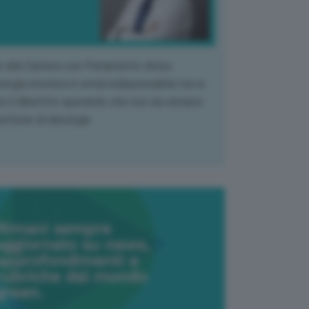
k alla Camera con Parlamento diviso.
nergia atomica è ormai indispensabile ma si
e il dibattito sperando che non sia sempre
stione di ideologia