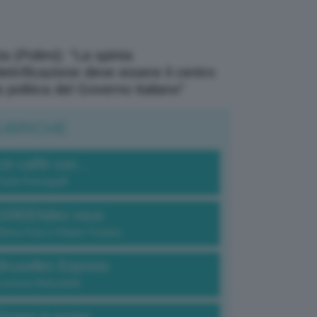
a (Polimi): “La spinta
elettrificazione deve essere il centro
a politica del Governo italiano”
UBRICHE
Un caffè con...
Carlo Fumagalli
GREENdez-vous
Elena Fois e Chiara Troiano
Bruxelles Express
Lorenzo Robustelli