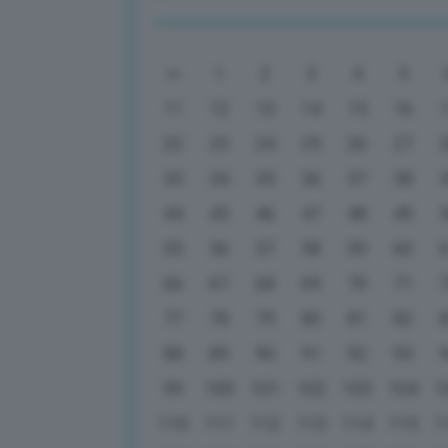
1
2
3
4
5
11
12
13
14
15
16
22
23
24
25
26
27
33
34
35
36
37
38
44
45
46
47
48
49
55
56
57
58
59
60
66
67
68
69
70
71
77
78
79
80
81
82
88
89
90
91
92
93
99
100
101
102
103
104
1
110
111
112
113
114
115
1