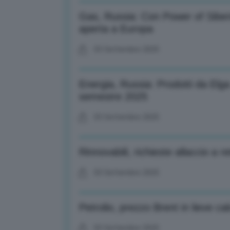
Gas, Russia: Con Power of Siberi
aperta a Europa
03 Settembre 2025
Energia, Russia: Prodotti da Elga
semestre 2025
03 Settembre 2025
Rinnovabili, richieste allaccio a 
03 Settembre 2025
Petrolio, prezzo Brent in lieve cal
03 Settembre 2025