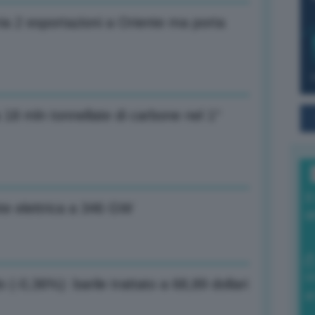
a 2 esportazioni a Oriente ma porta
 18 mln tonnellate di carbone nel 1°
I
rete elettrica a 346 GW
a
0
o (-0,36%): barile trattato a 68,89 dollari
di