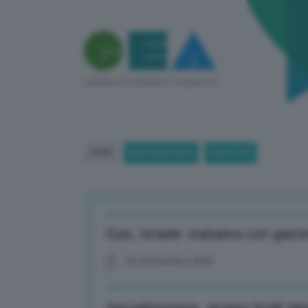
HOME
BREAKING NEWS
(PAGE 527)
Gas, Israele: trattativa con giaci
03 Settembre 2025