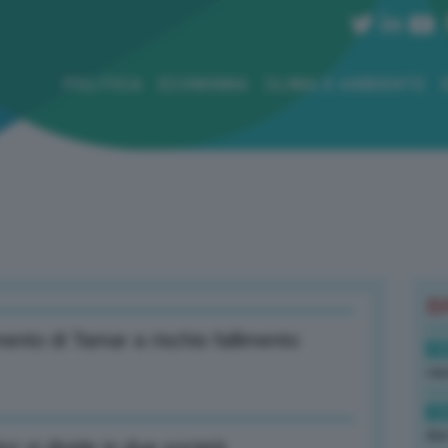
POLITICA
ECONOMIA
CLIMA E AMBIENTE
B
mento di Tamar a rischio fallimento
13
cau
13
due