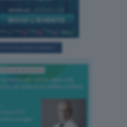
TUTTI GLI EVENTI CONNACT
L'Editoriale del Direttore
l nucleare per uscire dalla crisi
nche se spacca la politica italiana
4 Giugno 2026
 Vittorio Oreggia