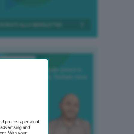
Transizione Italia
orte produzione, crollo prezzi e
oncorrenza asiatica: l’estate nera
elle patate
6 Agosto 2025
 Giuliano Zulin
and process personal
 advertising and
ent. With your