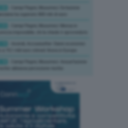
:26
- Campi Flegrei, Musumeci: Dotazione
anziaria ha superato 800 mln di euro
:23
- Campi Flegrei, Musumeci: Messa in
urezza impossibile, chi la chiede è sprovveduto
:19
- Incendi, Accuweather: Danni economici
o a 19,1 mld euro stimati finora in Europa
:18
- Campi Flegrei, Musumeci: Assuefazione
rischio abbassa percezione rischio