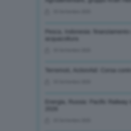
Agroalimentare, gruppo Kraft Hein
03 Settembre 2025
Pesca, Indonesia: finanziamento di
acquacoltura
03 Settembre 2025
Terremoti, ActionAid: Corsa contr
03 Settembre 2025
Energia, Russia: Pacific Railway 
2026
03 Settembre 2025