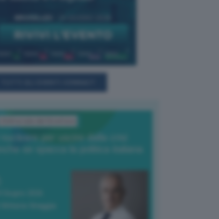
TUTTI GLI EVENTI CONNACT
L'Editoriale del Direttore
l nucleare per uscire dalla crisi
nche se spacca la politica italiana
4 Giugno 2026
 Vittorio Oreggia