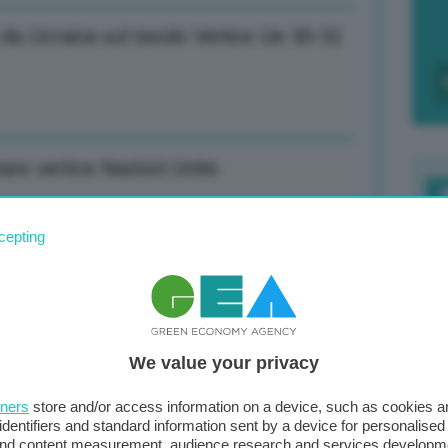
t da Ucraina sul tavolo Vertice Ue 30-31
tare vertice Nazioni Unite
F
cepting
c
ri? Mai come adesso il risparmio è
d
0
We value your privacy
di
compromesso su gas e petrolio
tners
store and/or access information on a device, such as cookies 
identifiers and standard information sent by a device for personalised
 and content measurement, audience research and services developm