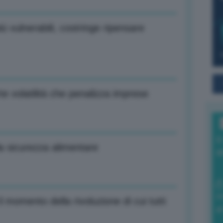
iù vulnerabili, costringe ripensare
te volatilità che penalizza imprese
I
a sicurezza alimentare
a
0
 momento della rivoluzione di cui tutti
di