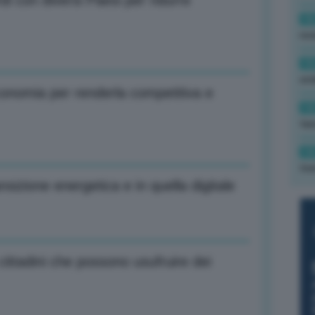
i con diversi Paesi per ridurre
16
rev
15
ond
onomia per renderla competitiva e
14
tas
14
tre
nsizione energetica e in quella digitale
cittadini che possono usufruire dei