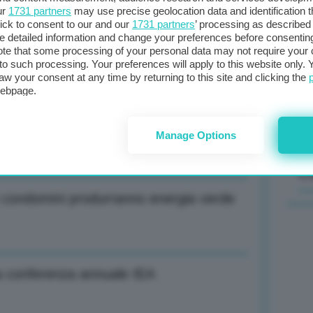
ur
1731 partners
may use precise geolocation data and identification 
ick to consent to our and our
1731 partners
’ processing as described 
Il
detailed information and change your preferences before consenting
va l’aria polare dalla Svezia-2-
sta
te that some processing of your personal data may not require your 
t to such processing. Your preferences will apply to this website only
met
aw your consent at any time by returning to this site and clicking the
col
webpage.
al 
va l’aria polare dalla Svezia
Manage Options
C
e condomini produrranno energia verde
a conferenza annuale IEA