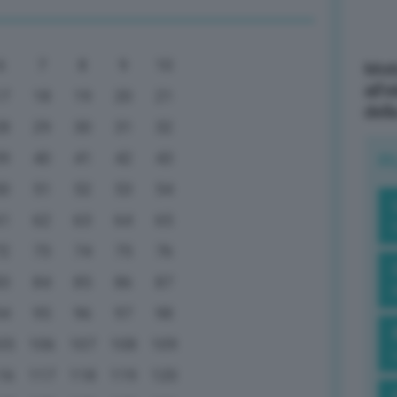
6
7
8
9
10
Mott
all’
17
18
19
20
21
dell
28
29
30
31
32
39
40
41
42
43
R
50
51
52
53
54
61
62
63
64
65
72
73
74
75
76
83
84
85
86
87
94
95
96
97
98
05
106
107
108
109
16
117
118
119
120