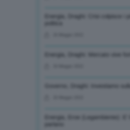
Energia, Draghi: Crisi colpisce i p
politica
26 Maggio 2022
Energia, Draghi: Mercato vive for
26 Maggio 2022
Governo, Draghi: Investiamo sull
26 Maggio 2022
Energia, Eroe (Legambiente): E’ il
parlano