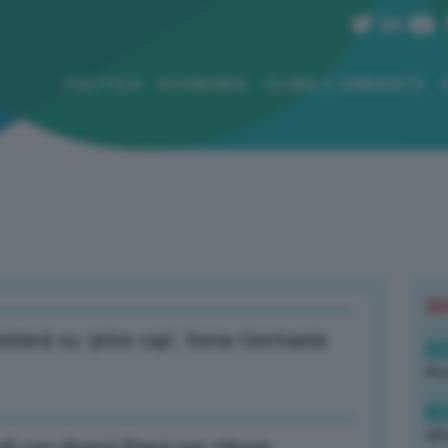
POLITICA
ECONOMIA
CLIMA E AMBIENTE
B
nsisterà su ‘price cap’, frena Germania
19
Rus
19
all