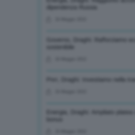
Energia, Draghi: Raggiunto accord
dipendenza Russia
26 Maggio 2022
Governo, Draghi: Rafforziamo ec
sostenibile
26 Maggio 2022
Pnrr, Draghi: Investiamo nella tra
26 Maggio 2022
Energia, Draghi: Ampliato platea 
bonus
26 Maggio 2022