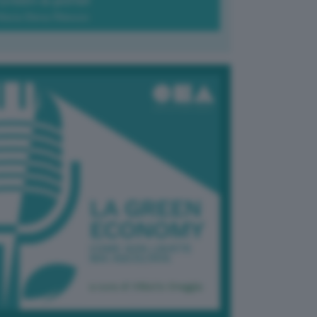
Green-à-porter
Maria Elena Ribezzo