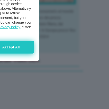
through device
above. Alternatively
 mercato del tubero più consumato al mondo
 or to refuse
 vivendo un crollo storico dei prezzi,
consent, but you
. You can change your
tendo a dura prova l'intera filiera, dai
privacy policy
button
tivatori ai trasformatori. In Europa prezzi fino
70% in meno rispetto al 2024
Accept All
anale Video GEA