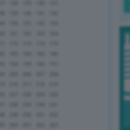
27
128
129
130
131
38
139
140
141
142
49
150
151
152
153
60
161
162
163
164
71
172
173
174
175
82
183
184
185
186
93
194
195
196
197
04
205
206
207
208
15
216
217
218
219
26
227
228
229
230
37
238
239
240
241
48
249
250
251
252
59
260
261
262
263