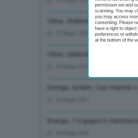
26 Maggio 2022
permission we and o
scanning. You may cl
you may access more 
Clima, ribaltone nel weekend: arri
consenting. Please no
have a right to objec
26 Maggio 2022
preferences or withdr
at the bottom of the 
Clima, ribaltone nel weekend: arri
26 Maggio 2022
Energia, Schlein: Così imprese 
26 Maggio 2022
Energia, 7-9 giugno in Danimarc
26 Maggio 2022