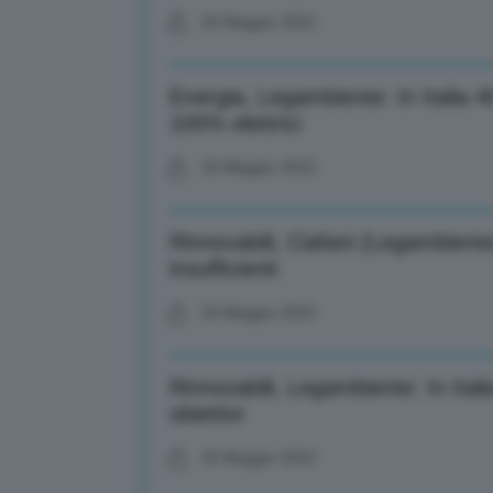
26 Maggio 2022
Energia, Legambiente: In Italia 
100% elettrici
26 Maggio 2022
Rinnovabili, Ciafani (Legambien
insufficienti
26 Maggio 2022
Rinnovabili, Legambiente: In Itali
obiettivi
26 Maggio 2022