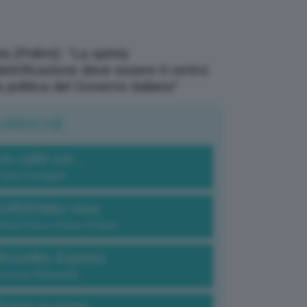
a (Polimi): “La spinta
elettrificazione deve essere il centro
a politica del Governo italiano”
UBRICHE
Un caffè con...
Carlo Fumagalli
GREENdez-vous
Elena Fois e Chiara Troiano
Bruxelles Express
Lorenzo Robustelli