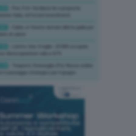
:52
- Pnrr, Foti: Via libera Ue a proposta
isione Italia, rafforzati investimenti
:01
- Caldo, in Veneto domani allerta gialla per
ate di calore
:33
- Lavoro, Usa: A luglio -23.000 occupati,
so disoccupazione cala a 4,1%
:19
- Trasporti, Strisciuglio (Fs): Nuovo ordine
ni è passaggio strategico per il gruppo