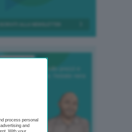
Transizione Italia
orte produzione, crollo prezzi e
oncorrenza asiatica: l’estate nera
elle patate
6 Agosto 2025
 Giuliano Zulin
and process personal
 advertising and
ent. With your