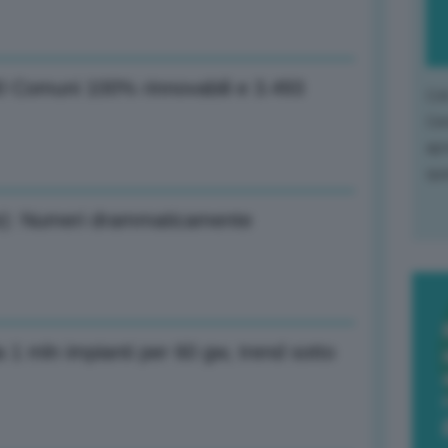
40 Comuni 100% rinnovabili e 3.493
L'o
L'e
apr
que
te): Numeri drammaticamente
a 1 mln impianti per 60 gw, trend sotto