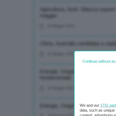
Agricoltura, fonti: Sblocco expor
maggio
26 Maggio 2022
Clima, Australia candidata a ospi
26 Maggio 2022
Continue without ac
Energia, Cingolani: Condizionato
fondamentale
26 Maggio 2022
Energia, Cingolani: Con Russia 
We and our
1731 par
data, such as unique 
content, advertising