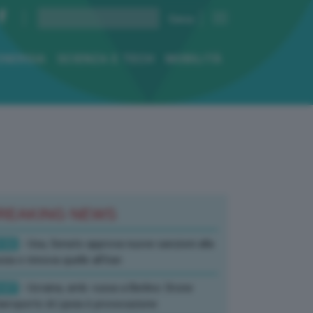
ENERGIA
SCIENZA E TECH
MOBILITÀ
REAKING NEWS
:52
- Usa, Senato approva nuove sanzioni alla
sia e rinnova quelle all’Iran
:07
- Ucraina, amb. russa a Berlino: Drone
’aeroporto di Lipsia è provocazione