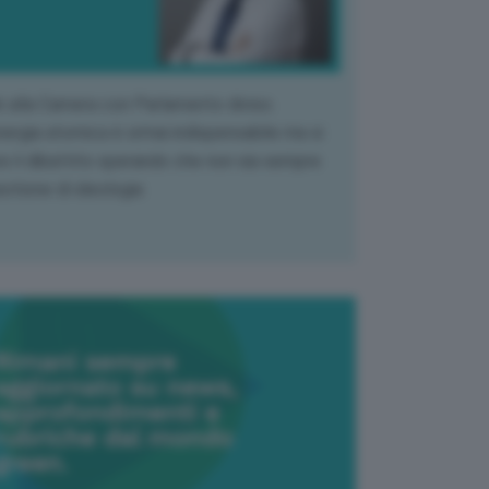
k alla Camera con Parlamento diviso.
nergia atomica è ormai indispensabile ma si
e il dibattito sperando che non sia sempre
stione di ideologia