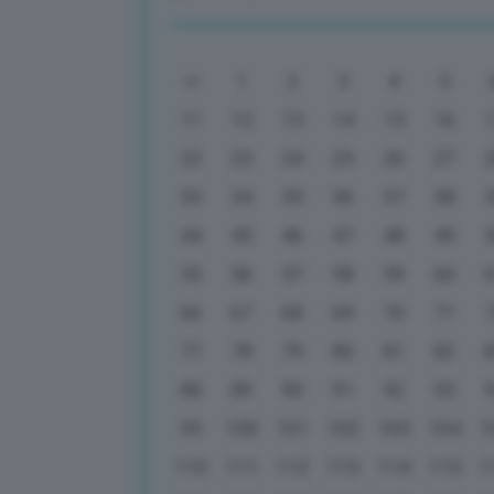
1
2
3
4
5
11
12
13
14
15
16
22
23
24
25
26
27
33
34
35
36
37
38
44
45
46
47
48
49
55
56
57
58
59
60
66
67
68
69
70
71
77
78
79
80
81
82
88
89
90
91
92
93
99
100
101
102
103
104
1
110
111
112
113
114
115
1