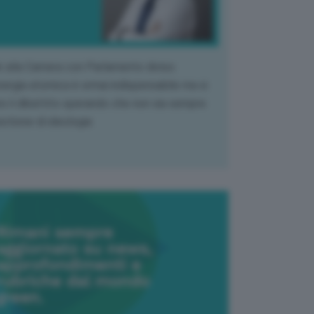
k alla Camera con Parlamento diviso.
nergia atomica è ormai indispensabile ma si
e il dibattito sperando che non sia sempre
stione di ideologia