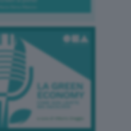
Green-à-porter
Maria Elena Ribezzo