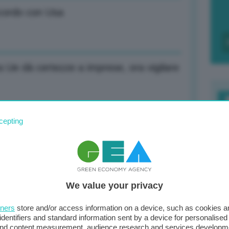
ccordo con Usa
a Ue dà certezze a imprese, ora vigilare
F
cepting
 a livello più basso dal 1990
c
d
revisioni domanda globale 2026: -1,1 mln
0
We value your privacy
di
tners
store and/or access information on a device, such as cookies 
identifiers and standard information sent by a device for personalised
 and content measurement, audience research and services developm