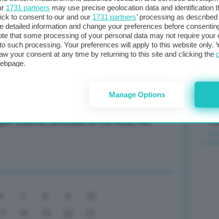
ur
1731 partners
may use precise geolocation data and identification 
minaccia ondate inflazionistiche
ick to consent to our and our
1731 partners
’ processing as described 
Il
detailed information and change your preferences before consenting
sta
te that some processing of your personal data may not require your 
t to such processing. Your preferences will apply to this website only
met
aw your consent at any time by returning to this site and clicking the
col
webpage.
mila barili di greggio russo a maggio
al 
Manage Options
C
n scambi diminuiti di 1,6 volte nel
6
7
8
9
10
17
18
19
20
21