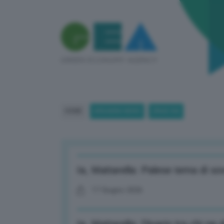
HOME
BREAKING NEWS
(PAGE 84)
Ia, Mattarella: Palese tema di sov
17 Giugno 2026