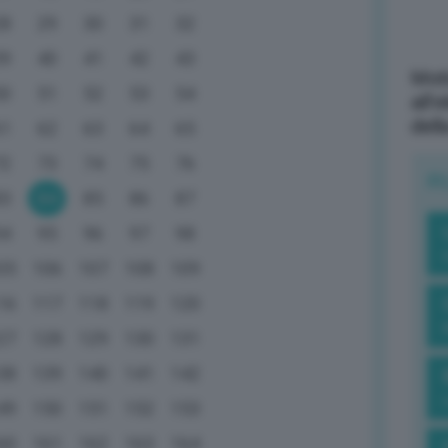
28
29
30
31
32
39
40
41
42
43
Mott
50
51
52
53
54
all’
dell
61
62
63
64
65
72
73
74
75
76
R
83
84
85
86
87
94
95
96
97
98
05
106
107
108
109
16
117
118
119
120
27
128
129
130
131
38
139
140
141
142
49
150
151
152
153
60
161
162
163
164