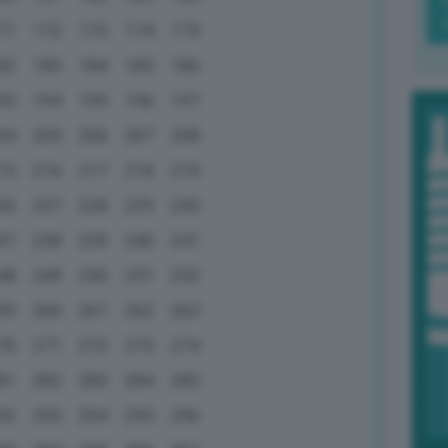
71
172
173
174
175
82
183
184
185
186
93
194
195
196
197
04
205
206
207
208
15
216
217
218
219
26
227
228
229
230
37
238
239
240
241
48
249
250
251
252
59
260
261
262
263
70
271
272
273
274
81
282
283
284
285
92
293
294
295
296