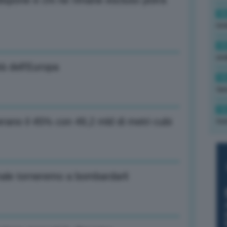
 dispone e chi ne rimane escluso potrà
16
rev
15
ond
tà dell’Europa
14
tas
14
perano il 45% con 49,2 mld di metri cubi
tre
ale torneremo a bombardarli