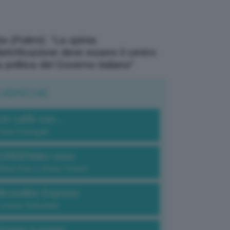
a (Polimi): “La spinta
elettrificazione deve essere il centro
a politica del Governo italiano”
UBRICHE
Un caffè con...
Carlo Fumagalli
GREENdez-vous
Elena Fois e Chiara Troiano
Bruxelles Express
Lorenzo Robustelli