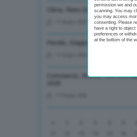
permission we and o
Clima, Rees (Schroders): El Nino 
scanning. You may cl
you may access more 
17 Giugno 2026
consenting. Please no
have a right to objec
preferences or withdr
at the bottom of the 
Perolio, Giappone: acquistati 346
17 Giugno 2026
Commercio, Russia: Con Azerbaija
2026
17 Giugno 2026
1
2
3
4
5
11
12
13
14
15
16