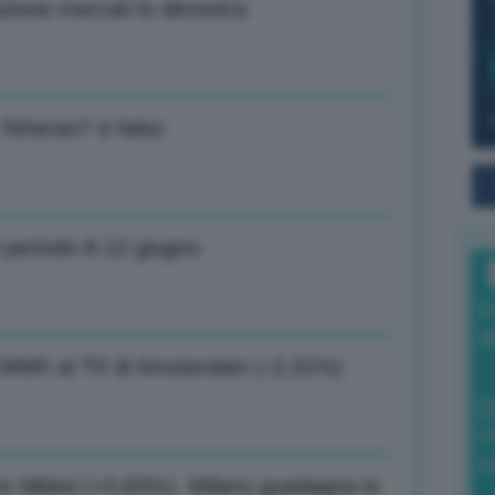
zione mercati lo dimostra
 Teheran? é falso
l periodo 8-12 giugno
I
a
l MWh al Ttf di Amsterdam (-2,31%)
0
di
ice Nikkei (+0,83%). Milano guadagna lo