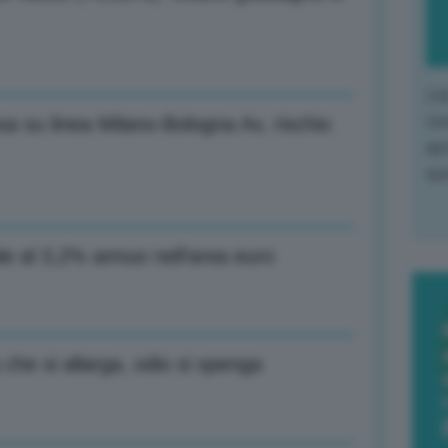
L'o
L'e
sa su linea Milano-Bologna Av, rischio
apr
que
le al 3,2% annuo nell’area euro
che si allarga, odio si spenga