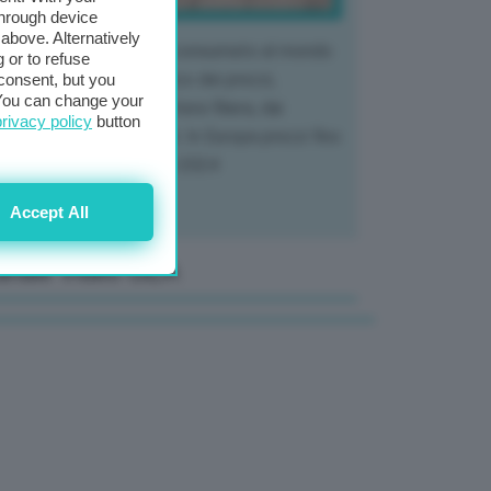
through device
above. Alternatively
 mercato del tubero più consumato al mondo
 or to refuse
 vivendo un crollo storico dei prezzi,
consent, but you
. You can change your
tendo a dura prova l'intera filiera, dai
privacy policy
button
tivatori ai trasformatori. In Europa prezzi fino
70% in meno rispetto al 2024
Accept All
anale Video GEA