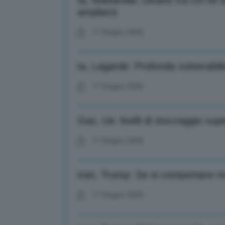
Ia, Mattarella: Divario tra chi ne
ampliarsi
17 Giugno 2026
Ia, Lagarde: Profonda vulnerabili
17 Giugno 2026
Gas, Ue: livelli di stoccaggio su
17 Giugno 2026
Iran, Trump: Se si comportano m
17 Giugno 2026