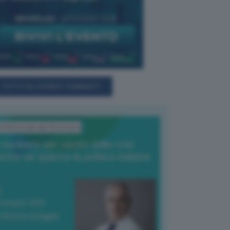
TUTTI GLI EVENTI CONNACT
L'Editoriale del Direttore
l nucleare per uscire dalla crisi
nche se spacca la politica italiana
4 Giugno 2026
 Vittorio Oreggia