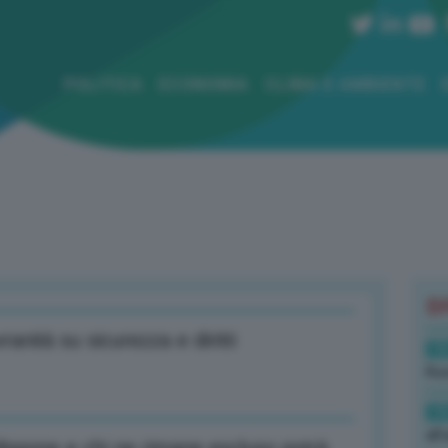
POLITICA
ECONOMIA
CLIMA E AMBIENTE
B
ranità su sicurezza e diritti
19
Rus
19
all