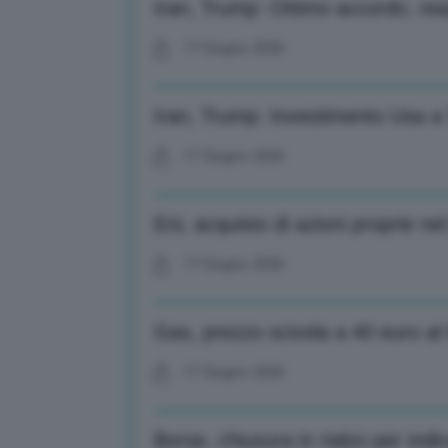
Iran, Trump: Ottimo accordo, rea
17 Giugno 2026
Iran, Trump: Investimento Usa a
17 Giugno 2026
Eni, acquisto di azioni proprie ne
17 Giugno 2026
Gas, prezzo scivola a 40 euro a
17 Giugno 2026
Borse, chiusura in rialzo per ind