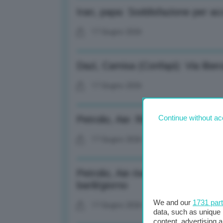
Iran, papa: Soddisfazione per a
17 Giugno 2026
Dazi, Camisa (Confapi): Via liber
17 Giugno 2026
Continue without ac
Petrolio, Aie: Riserve Paesi Ocse
17 Giugno 2026
Petrolio, Aie rivede al ribasso p
barili/giorno
We and our
1731 par
17 Giugno 2026
data, such as unique 
content, advertising