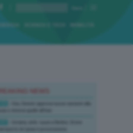
ENERGIA
SCIENZA E TECH
MOBILITÀ
REAKING NEWS
:52
- Usa, Senato approva nuove sanzioni alla
sia e rinnova quelle all’Iran
:07
- Ucraina, amb. russa a Berlino: Drone
’aeroporto di Lipsia è provocazione