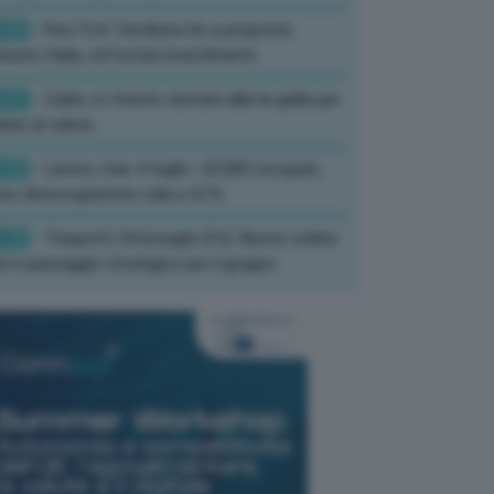
:52
- Pnrr, Foti: Via libera Ue a proposta
isione Italia, rafforzati investimenti
:01
- Caldo, in Veneto domani allerta gialla per
ate di calore
:33
- Lavoro, Usa: A luglio -23.000 occupati,
so disoccupazione cala a 4,1%
:19
- Trasporti, Strisciuglio (Fs): Nuovo ordine
ni è passaggio strategico per il gruppo