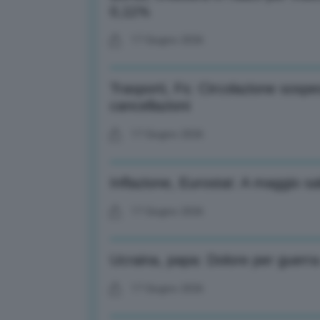
0,11%
17 Giugno 2026
Trasporti, Fs: Circolazione sospe
cancellazioni
17 Giugno 2026
Inflazione, Eurostat: A maggio sa
17 Giugno 2026
Ucraina, papa: Dolore per guerra 
17 Giugno 2026