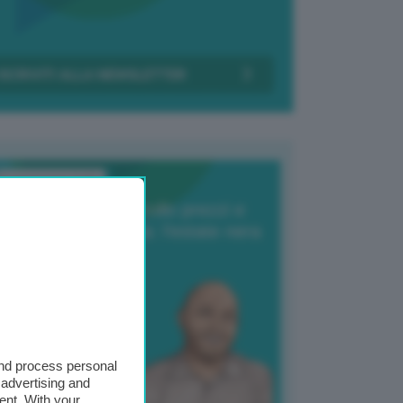
Transizione Italia
orte produzione, crollo prezzi e
oncorrenza asiatica: l’estate nera
elle patate
6 Agosto 2025
 Giuliano Zulin
and process personal
 advertising and
ent. With your