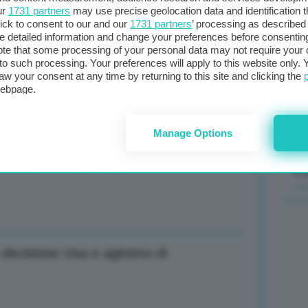
ur
1731 partners
may use precise geolocation data and identification 
ick to consent to our and our
1731 partners
’ processing as described 
Il
detailed information and change your preferences before consenting
sta
te that some processing of your personal data may not require your 
t to such processing. Your preferences will apply to this website only
met
 forza maggiore su altri due carichi
aw your consent at any time by returning to this site and clicking the
col
webpage.
al 
Manage Options
o decisione Usa e agiremo di
C
o decisione Usa e agiremo di