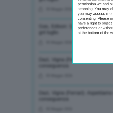
permission we and o
scanning. You may cl
05 Maggio 2026
you may access more 
consenting. Please no
have a right to objec
Gas, Edison: QatarEnergy estende
preferences or withdr
gnl luglio
at the bottom of the 
05 Maggio 2026
Dazi, Vigna (Ferrari): Aspettiam
conseguenza
05 Maggio 2026
Dazi, Vigna (Ferrari): Aspettiam
conseguenza
05 Maggio 2026