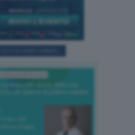
TUTTI GLI EVENTI CONNACT
L'Editoriale del Direttore
l nucleare per uscire dalla crisi
nche se spacca la politica italiana
4 Giugno 2026
 Vittorio Oreggia