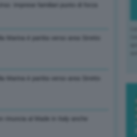
rso: Imprese familiari punto di forza
L'o
L'e
la Marina è partita verso area Stretto
apr
que
la Marina è partita verso area Stretto
 rinuncia al Made in Italy anche