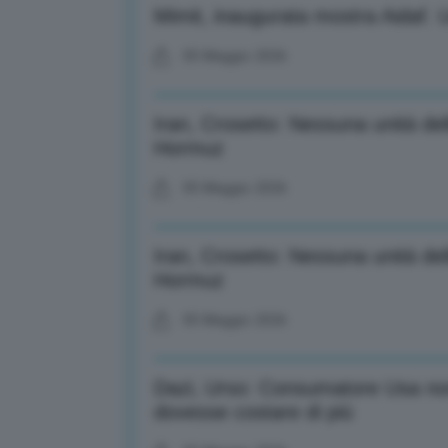
Mimit, inaugurata mostra Aidaf. U
05 Maggio 2026
Iran, Crosetto: Nessuna unità del
Hormuz
05 Maggio 2026
Iran, Crosetto: Nessuna unità del
Hormuz
05 Maggio 2026
Dazi, Urso: Consumatore Usa non
dovesse costare di più