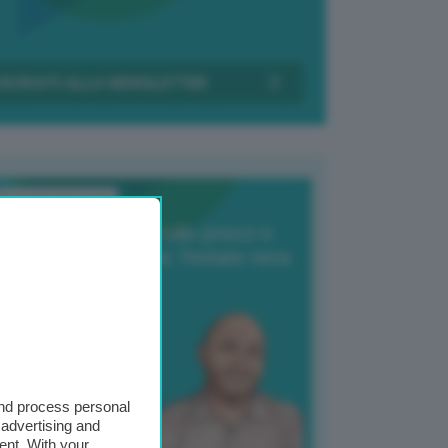
Transizione Italia
orte produzione, crollo prezzi e
oncorrenza asiatica: l’estate nera
elle patate
6 Agosto 2025
 Giuliano Zulin
and process personal
 advertising and
ent. With your