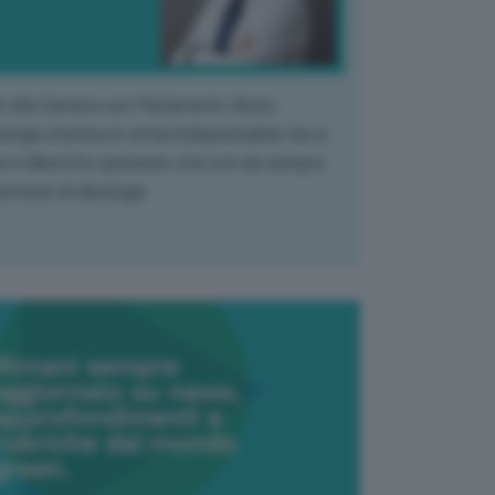
k alla Camera con Parlamento diviso.
nergia atomica è ormai indispensabile ma si
e il dibattito sperando che non sia sempre
stione di ideologia