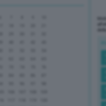
6
7
8
9
10
Mott
all’
17
18
19
20
21
dell
28
29
30
31
32
39
40
41
42
43
R
50
51
52
53
54
61
62
63
64
65
72
73
74
75
76
83
84
85
86
87
94
95
96
97
98
05
106
107
108
109
16
117
118
119
120