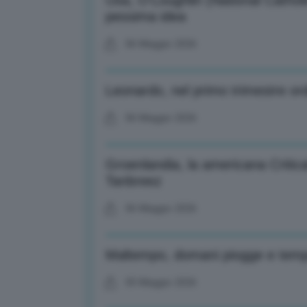
Usa, O’Loughlin (National Catholic
pessima idea
06 Maggio 2026
Leonardo, nel primo trimestre or
06 Maggio 2026
Groenlandia, la americana Critica
Tanbreez
06 Maggio 2026
Maltempo, domani piogge e tempo
05 Maggio 2026