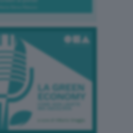
Green-à-porter
Maria Elena Ribezzo