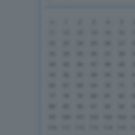
1
2
3
4
5
11
12
13
14
15
16
22
23
24
25
26
27
33
34
35
36
37
38
44
45
46
47
48
49
55
56
57
58
59
60
66
67
68
69
70
71
77
78
79
80
81
82
88
89
90
91
92
93
99
100
101
102
103
104
1
110
111
112
113
114
115
1