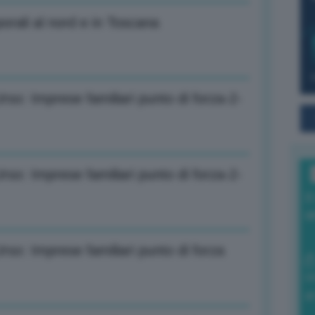
rali al nord e in Toscana
rso: Imprese familiari punto di forza-2-
rso: Imprese familiari punto di forza-2-
I
a
rso: Imprese familiari punto di forza
0
di