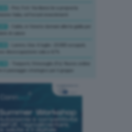
:52
- Pnrr, Foti: Via libera Ue a proposta
isione Italia, rafforzati investimenti
:01
- Caldo, in Veneto domani allerta gialla per
ate di calore
:33
- Lavoro, Usa: A luglio -23.000 occupati,
so disoccupazione cala a 4,1%
:19
- Trasporti, Strisciuglio (Fs): Nuovo ordine
ni è passaggio strategico per il gruppo