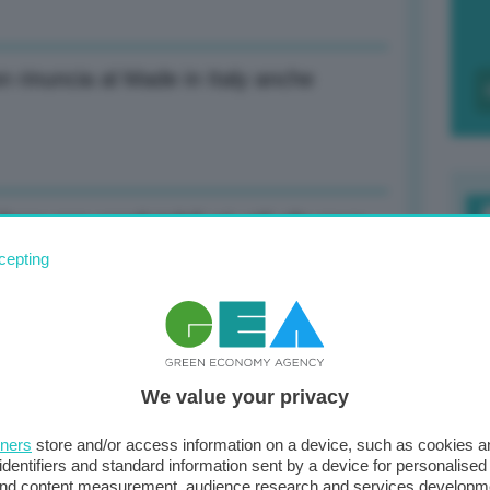
 rinuncia al Made in Italy anche
Papa non condivisibili né utili alla pace
F
cepting
c
d
Papa non condivisibili né utili alla pace
0
We value your privacy
di
tners
store and/or access information on a device, such as cookies 
 forza maggiore su altri due carichi
identifiers and standard information sent by a device for personalised
 and content measurement, audience research and services developm