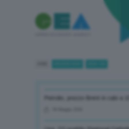
HOME
BREAKING NEWS
(PAGE 155)
Petrolio, prezzo Brent in calo a 1
06 Maggio 2026