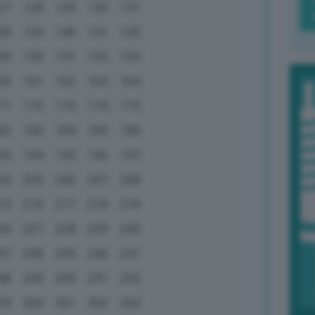
27
128
129
130
131
38
139
140
141
142
49
150
151
152
153
60
161
162
163
164
71
172
173
174
175
82
183
184
185
186
93
194
195
196
197
04
205
206
207
208
15
216
217
218
219
26
227
228
229
230
37
238
239
240
241
48
249
250
251
252
59
260
261
262
263