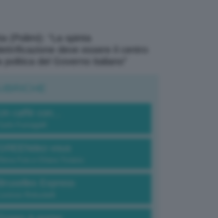
a (Polimi): “La spinta
elettrificazione deve essere il centro
a politica del Governo italiano”
UBRICHE
Un caffè con...
Carlo Fumagalli
GREENdez-vous
Elena Fois e Chiara Troiano
Bruxelles Express
Lorenzo Robustelli