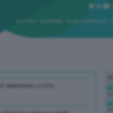
POLITICA
ECONOMIA
CLIMA E AMBIENTE
B
07 dollari/barile (-2,21%)
19
Rus
19
all