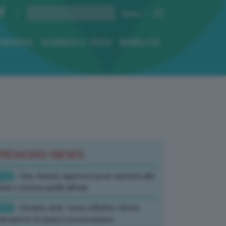
ENERGIA
SCIENZA E TECH
MOBILITÀ
REAKING NEWS
:52
- Usa, Senato approva nuove sanzioni alla
sia e rinnova quelle all’Iran
:07
- Ucraina, amb. russa a Berlino: Drone
’aeroporto di Lipsia è provocazione