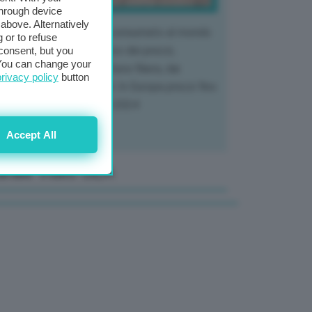
through device
above. Alternatively
 mercato del tubero più consumato al mondo
 or to refuse
 vivendo un crollo storico dei prezzi,
consent, but you
. You can change your
tendo a dura prova l'intera filiera, dai
privacy policy
button
tivatori ai trasformatori. In Europa prezzi fino
70% in meno rispetto al 2024
Accept All
anale Video GEA