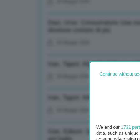
05 Maggio 2026
Dazi, Urso: Consumatore Usa non
dovesse costare di più
05 Maggio 2026
Iran, Tajani: Attacchi di Trump al 
Continue without ac
05 Maggio 2026
Iran, Tajani: Attacchi di Trump al 
05 Maggio 2026
We and our
1731 par
Gas, Edison: QatarEnergy estende
data, such as unique 
gnl luglio
content, advertising