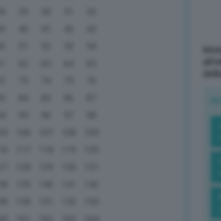
28
29
30
31
32
39
40
41
42
43
50
51
52
53
54
Mott
all’
61
62
63
64
65
dell
72
73
74
75
76
83
84
85
86
87
R
94
95
96
97
98
05
106
107
108
109
16
117
118
119
120
27
128
129
130
131
38
139
140
141
142
49
150
151
152
153
60
161
162
163
164