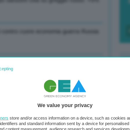
dopo sanzioni Usa su greggio russo: +5%
i contro cuore economia guerra Russia
 libera a invio Patriot
cepting
F
c
d
no controproducenti, ma Russia è
We value your privacy
0
di
tners
store and/or access information on a device, such as cookies 
identifiers and standard information sent by a device for personalised
 and content measurement, audience research and services developm