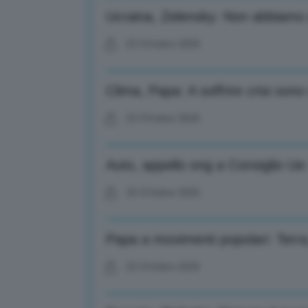
Ucraina, Zelensky: Non abbiamo
23 Ottobre 2025
Clima, Papa: A soffrire crisi sono
23 Ottobre 2025
Auto, appello ong a Consiglio Ue:
23 Ottobre 2025
Papa a movimenti popolari: Terra, c
23 Ottobre 2025