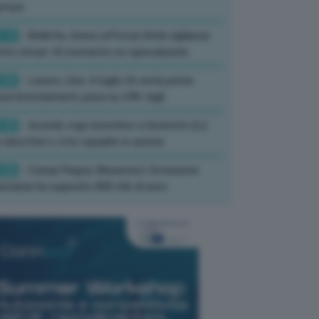
rture
:13
- Bollette, Arera rafforza Unità vigilanza
tro rincari: Al momento no speculazioni
:50
- Lavoro, Usa: A luglio IA resta prima
sa licenziamenti, pesa su 24% tagli
:35
- Incendi, rogo boschivo a Suvereto (Li):
 elicotteri e otto squadre in azione
:26
- Campi Flegrei, Musumeci: Dotazione
anziaria ha superato 800 mln di euro