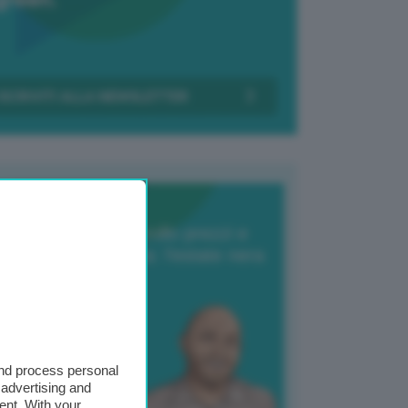
Transizione Italia
orte produzione, crollo prezzi e
oncorrenza asiatica: l’estate nera
elle patate
6 Agosto 2025
 Giuliano Zulin
and process personal
 advertising and
ent. With your