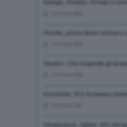
Energia, Pichetto: Firmato il me
23 Ottobre 2025
Petrolio, prezzo Brent schizza a q
23 Ottobre 2025
Reuters: Cina sospende gli acquis
23 Ottobre 2025
Ecomondo, 5/11 Ecopneus prese
23 Ottobre 2025
Infrastrutture, Salvini: 204 mld pe