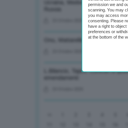
Ucraina, Medvedev: Sanzioni Tru
permission we and o
Russia
scanning. You may cl
you may access more 
23 Ottobre 2025
consenting. Please no
have a right to objec
preferences or withdr
at the bottom of the 
Onu, Mattarella: Urgente acceler
23 Ottobre 2025
L.Bilancio, Tajani: Contrari a qual
emendamenti
23 Ottobre 2025
1
2
3
4
5
11
12
13
14
15
16