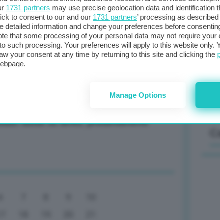
mp sono un atto di guerra contro la
ur
1731 partners
may use precise geolocation data and identification 
ick to consent to our and our
1731 partners
’ processing as described 
detailed information and change your preferences before consenting
Il
te that some processing of your personal data may not require your 
t to such processing. Your preferences will apply to this website only
sta
aw your consent at any time by returning to this site and clicking the
met
webpage.
are per avere un’Europa politica
col
al 
Manage Options
siasi tassa su affitti, presenteremo
C
6
7
8
9
10
17
18
19
20
21