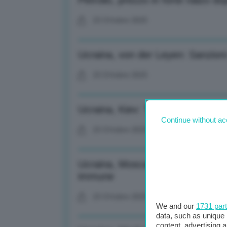
Petrolio, prezzo in forte rialzo 
23 Ottobre 2025
Ucraina, von der Leyen: Sanzion
23 Ottobre 2025
Ucraina, Kiev: Trump ha dato il via
Continue without ac
23 Ottobre 2025
Ucraina, Mosca: Sanzioni Usa so
immune
23 Ottobre 2025
We and our
1731 par
data, such as unique 
content, advertising