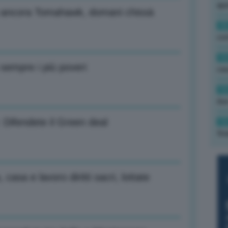
ape
 ancora Tomahawk, domani chissà
15
con
13
 sempre i più poveri
cau
13
due
 Difendete il Green deal
12
fin
asa e lavoro diritti sacri, lottate