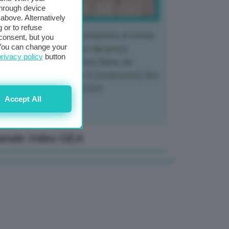
through device
above. Alternatively
 or to refuse
 mercato del tubero più consumato al mondo
consent, but you
. You can change your
 vivendo un crollo storico dei prezzi,
privacy policy
button
tendo a dura prova l'intera filiera, dai
tivatori ai trasformatori. In Europa prezzi fino
70% in meno rispetto al 2024
Accept All
anale Video GEA