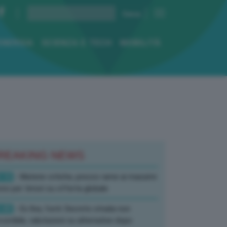
ENERGIA
SCIENZA E TECH
MOBILITÀ
REAKING NEWS
:10
- Materie critiche, prezzo rame ai massimi
rici per timori su offerta globale
:40
- Ex Ilva, fonti: Decreto strada non
corribile, valutazioni su alternative dopo