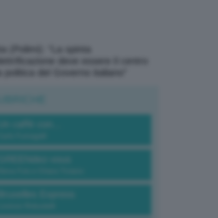
a (Polimi): “La spinta
elettrificazione deve essere il centro
a politica del Governo italiano”
UBRICHE
Un caffè con...
Carlo Fumagalli
GREENdez-vous
Elena Fois e Chiara Troiano
Bruxelles Express
Lorenzo Robustelli