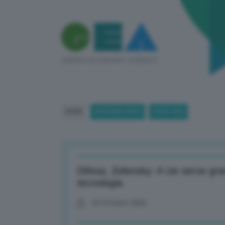
HOME
BREAKING NEWS
(PAGE 444)
Difesa, Zelensky: A Ue serve gr
tecnologia
23 Ottobre 2025