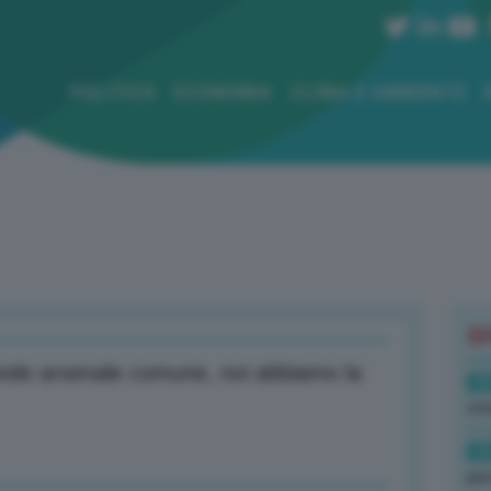
POLITICA
ECONOMIA
CLIMA E AMBIENTE
B
ande arsenale comune, noi abbiamo la
18
sto
16
per