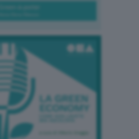
Green-à-porter
Maria Elena Ribezzo