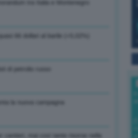
morandum tra Italia e Montenegro
uasi 66 dollari al barile (+5,02%)
ti di petrolio russo
I
a
nta la nuova campagna
0
r cantieri, mai così tante risorse nella
di