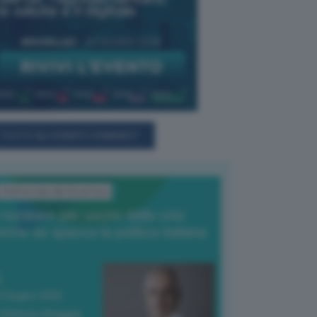
TUTTI GLI EVENTI CONNACT
L'Editoriale del Direttore
l nucleare per uscire dalla crisi
nche se spacca la politica italiana
4 Giugno 2026
 Vittorio Oreggia