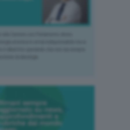
k alla Camera con Parlamento diviso.
nergia atomica è ormai indispensabile ma si
e il dibattito sperando che non sia sempre
stione di ideologia