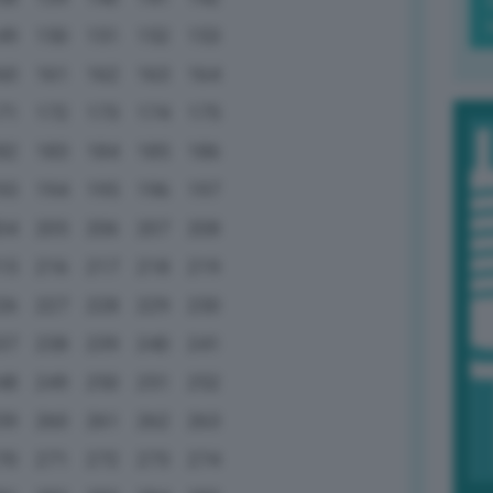
49
150
151
152
153
60
161
162
163
164
71
172
173
174
175
82
183
184
185
186
93
194
195
196
197
04
205
206
207
208
15
216
217
218
219
26
227
228
229
230
37
238
239
240
241
48
249
250
251
252
59
260
261
262
263
70
271
272
273
274