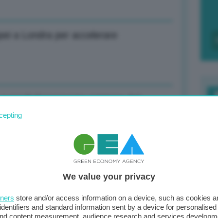
opei a Londra per accelerare
s russo? Al momento opinione del
F
cepting
c
d
ficit al 3,1%, debito al 137,1%
0
We value your privacy
di
tners
store and/or access information on a device, such as cookies 
identifiers and standard information sent by a device for personalised
tre 2025 deficit in calo al 3,0%
 and content measurement, audience research and services developm