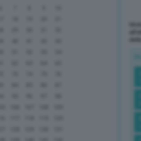
6
7
8
9
10
17
18
19
20
21
Mott
28
29
30
31
32
all’
dell
39
40
41
42
43
50
51
52
53
54
R
61
62
63
64
65
72
73
74
75
76
83
84
85
86
87
94
95
96
97
98
05
106
107
108
109
16
117
118
119
120
27
128
129
130
131
38
139
140
141
142