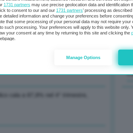
ur
1731 partners
may use precise geolocation data and identification 
ick to consent to our and our
1731 partners
’ processing as described 
Il
detailed information and change your preferences before consenting
sta
te that some processing of your personal data may not require your 
t to such processing. Your preferences will apply to this website only
met
minamento Hormuz alla fine della guerra
aw your consent at any time by returning to this site and clicking the
col
webpage.
al 
Manage Options
lo al 2,9% nel 2025, al 3,1% in Ue
C
ico cala a 87,8% nel 4° trimestre,