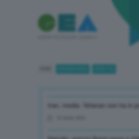
HOME
BREAKING NEWS
(PAGE 176)
Iran, media: Teheran non ha in p
22 Aprile 2026