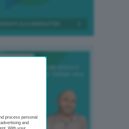
Transizione Italia
orte produzione, crollo prezzi e
oncorrenza asiatica: l’estate nera
elle patate
6 Agosto 2025
 Giuliano Zulin
and process personal
 advertising and
ent. With your