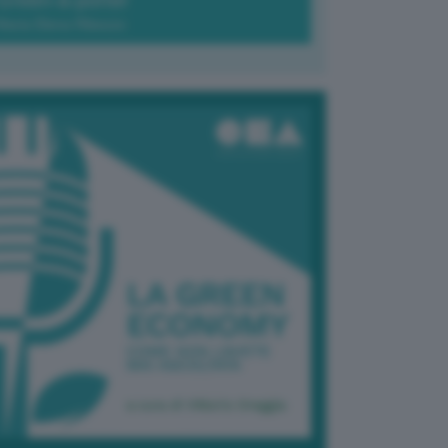
Green-à-porter
Maria Elena Ribezzo