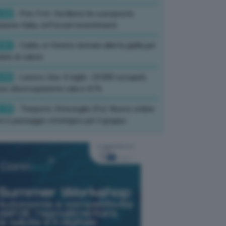
:52
- Pnrr, Foti: Via libera Ue a proposta
isione Italia, rafforzati investimenti
:01
- Caldo, in Veneto domani allerta gialla per
ate di calore
:33
- Lavoro, Usa: A luglio -23.000 occupati,
so disoccupazione cala a 4,1%
:19
- Trasporti, Strisciuglio (Fs): Nuovo ordine
ni è passaggio strategico per il gruppo