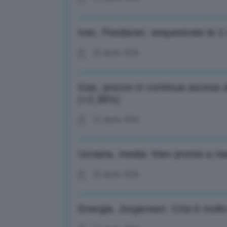
Iran, Pasdaran: sequestrate le 2
22 Aprile 2026
Gas, prezzo in continua ascesa 
(+2,36%)
22 Aprile 2026
Ucraina, media: Kiev pronta a ri
22 Aprile 2026
Energia, Jorgensen: Crisi è molt