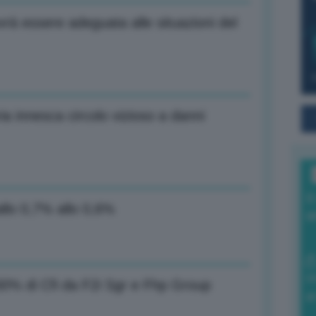
vrà essere adeguata alle situazioni del
ria innesca circolo vizioso a danni
I
allo 0,7% allo 0,6%
a
0
l 30% di Cfi da F2i Sgr e Fhp Group
di