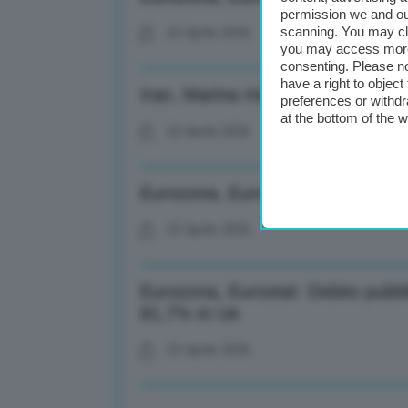
permission we and o
scanning. You may cl
22 Aprile 2026
you may access more 
consenting. Please no
have a right to objec
Iran, Marina militare: Pronti a s
preferences or withdr
at the bottom of the 
22 Aprile 2026
Eurozona, Eurostat: deficit in ca
22 Aprile 2026
Eurozona, Eurostat: Debito pubbl
81,7% in Ue
22 Aprile 2026