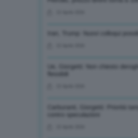
Petrolio, prezzo Brent torna a 100
22 Aprile 2026
Iran, Trump: Nuovi colloqui possib
22 Aprile 2026
Ue, Giorgetti: Non chiesto derogh
flessibili
22 Aprile 2026
Carburanti, Giorgetti: Priorità ta
contro speculazioni
22 Aprile 2026