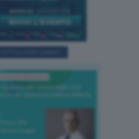
TUTTI GLI EVENTI CONNACT
L'Editoriale del Direttore
l nucleare per uscire dalla crisi
nche se spacca la politica italiana
4 Giugno 2026
 Vittorio Oreggia