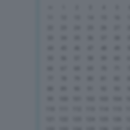
1
2
3
4
5
11
12
13
14
15
16
22
23
24
25
26
27
33
34
35
36
37
38
44
45
46
47
48
49
55
56
57
58
59
60
66
67
68
69
70
71
77
78
79
80
81
82
88
89
90
91
92
93
99
100
101
102
103
104
1
110
111
112
113
114
115
1
121
122
123
124
125
126
1
132
133
134
135
136
137
1