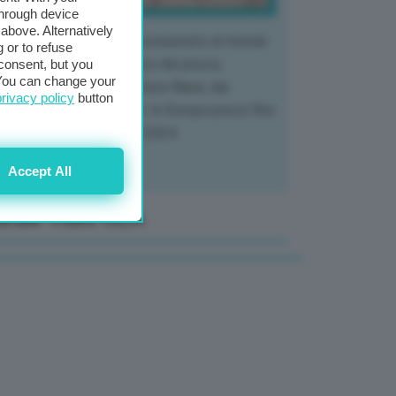
through device
above. Alternatively
 mercato del tubero più consumato al mondo
 or to refuse
 vivendo un crollo storico dei prezzi,
consent, but you
. You can change your
tendo a dura prova l'intera filiera, dai
privacy policy
button
tivatori ai trasformatori. In Europa prezzi fino
70% in meno rispetto al 2024
Accept All
anale Video GEA