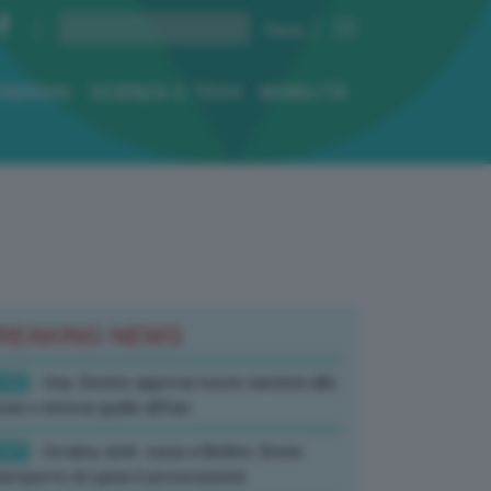
ENERGIA
SCIENZA E TECH
MOBILITÀ
REAKING NEWS
:52
- Usa, Senato approva nuove sanzioni alla
sia e rinnova quelle all’Iran
:07
- Ucraina, amb. russa a Berlino: Drone
’aeroporto di Lipsia è provocazione