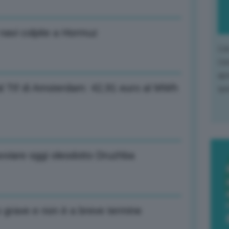
 navi colpite a Hormuz
L'o
L'e
apr
al Ttf di Amsterdam: 42,91 euro al MWh
que
avviare oggi oleodotto Druzhba
o grave e non è a breve termine