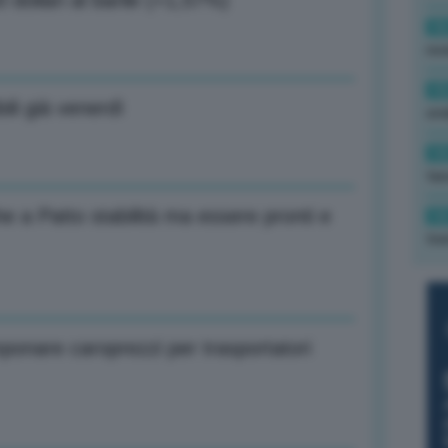
 dollari al barile (+1,57%)
16
rev
15
ili già venerdì
ond
14
tas
e a Patto stabilità ma essere pronti e
14
tre
mponare caroprezzi per trasportatori