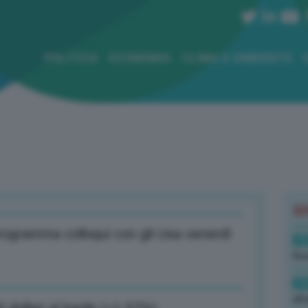
POLITICA
ECONOMIA
CLIMA E AMBIENTE
B
rogramma colloqui con gli Usa venerdì
19
Rus
19
all