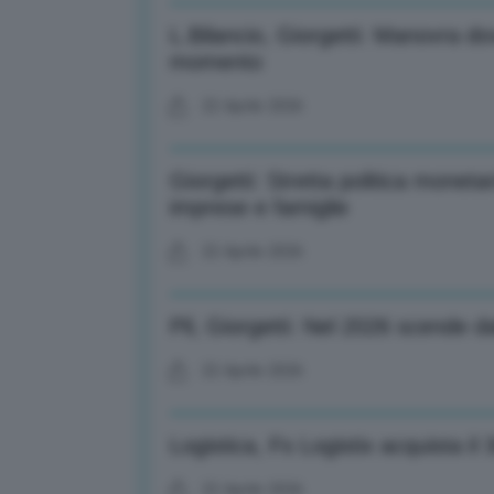
L.Bilancio, Giorgetti: Manovra do
momento
22 Aprile 2026
Giorgetti: Stretta politica moneta
imprese e famiglie
22 Aprile 2026
Pil, Giorgetti: Nel 2026 scende d
22 Aprile 2026
Logistica, Fs Logistix acquista i
22 Aprile 2026