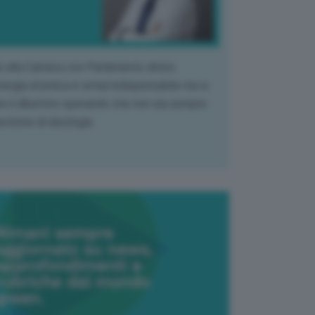
k alla Camera con Parlamento diviso.
nergia atomica è ormai indispensabile ma si
e il dibattito sperando che non sia sempre
stione di ideologia