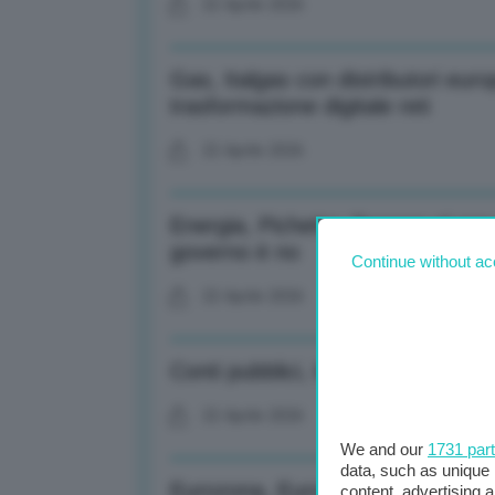
22 Aprile 2026
Gas, Italgas con distributori eur
trasformazione digitale reti
22 Aprile 2026
Energia, Pichetto: Tornare al ga
governo è no
Continue without ac
22 Aprile 2026
Conti pubblici, Istat: Nel 2025 de
22 Aprile 2026
We and our
1731 par
data, such as unique 
Eurozona, Eurostat: Nel 4° trimes
content, advertising