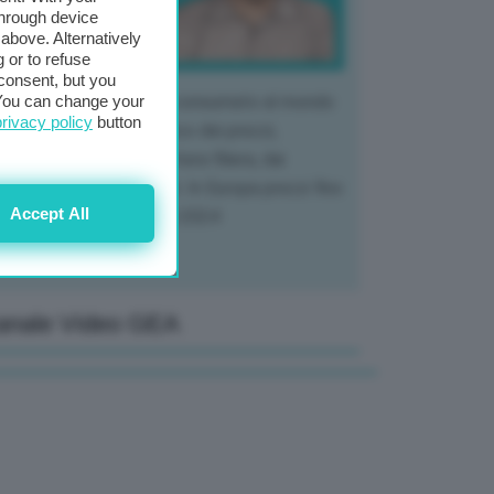
through device
above. Alternatively
 or to refuse
consent, but you
. You can change your
 mercato del tubero più consumato al mondo
privacy policy
button
 vivendo un crollo storico dei prezzi,
tendo a dura prova l'intera filiera, dai
tivatori ai trasformatori. In Europa prezzi fino
Accept All
70% in meno rispetto al 2024
anale Video GEA