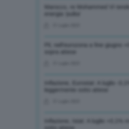
Marocco, re Mohammed VI tende m
energia ‘pulita’
31 Luglio 2023
Pil, nell’eurozona a fine giugno
sopra attese
31 Luglio 2023
Inflazione, Eurostat: A luglio -0
leggermente sotto attese
31 Luglio 2023
Inflazione, Istat: A luglio +0,1
sotto attese