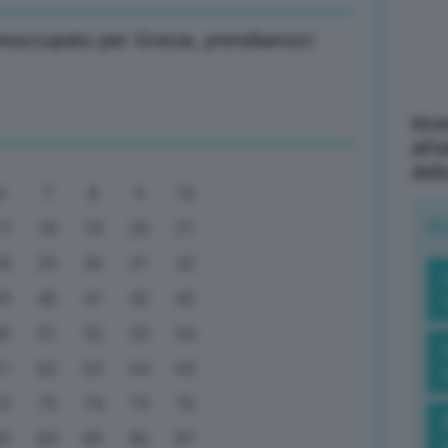
reoccupato per Grecia, prendiamoci
Mott
all’
dell
6
7
8
9
10
R
17
18
19
20
21
28
29
30
31
32
39
40
41
42
43
50
51
52
53
54
61
62
63
64
65
72
73
74
75
76
83
84
85
86
87