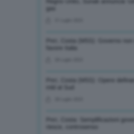
Regno Unito, Sunak annuncia ‘cent
gas
31 Luglio 2023
Pnrr, Costa (M5S): Governo non i
favore Italia
28 Luglio 2023
Pnrr, Costa (M5S): Opere definanz
mld al Sud
28 Luglio 2023
Pnrr, Costa: Semplificazioni gov
riesce, controsenso