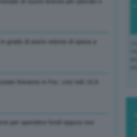
inaia’ di nuove licenze per petrolio e
di
n grado di avere visione di spesa a
L'o
L'e
apr
que
iate finiranno in Fsc, così tolti 15,9
erno per spendere fondi eppure non