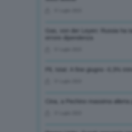
31 Luglio 2023
Gas, von der Leyen: Russia ha ta
errore dipendenza
31 Luglio 2023
Pil, Istat: A fine giugno -0,3% tr
31 Luglio 2023
Cina, a Pechino massima allerta p
31 Luglio 2023