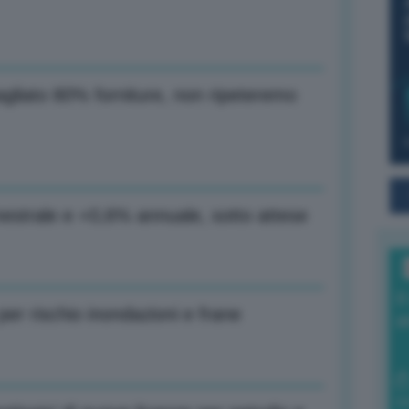
gliato 80% forniture, non ripeteremo
imestrale e +0,6% annuale, sotto attese
I
er rischio inondazioni e frane
a
0