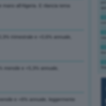
per
ano all’Algeria. E rilancia tema
ape
15
con
13
 +0,3% trimestrale e +0,6% annuale,
cau
13
due
12
fin
,1% mensile e +5,3% annuale,
% mensile e +6% annuale, leggermente