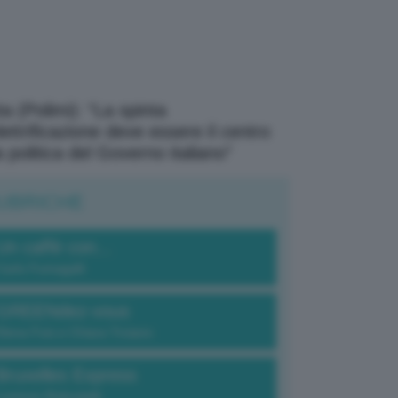
a (Polimi): “La spinta
elettrificazione deve essere il centro
a politica del Governo italiano”
UBRICHE
Un caffè con...
Carlo Fumagalli
GREENdez-vous
Elena Fois e Chiara Troiano
Bruxelles Express
Lorenzo Robustelli