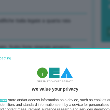
ifiche Italia legate a quarta rata
to, frutto forte sinergia governo-
cepting
F
c
to, frutto forte sinergia governo-
d
We value your privacy
0
tners
store and/or access information on a device, such as cookies 
di
identifiers and standard information sent by a device for personalised
 and content measurement, audience research and services developm