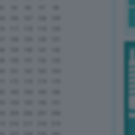
94
95
96
97
98
05
106
107
108
109
16
117
118
119
120
27
128
129
130
131
38
139
140
141
142
49
150
151
152
153
60
161
162
163
164
71
172
173
174
175
82
183
184
185
186
93
194
195
196
197
04
205
206
207
208
15
216
217
218
219
26
227
228
229
230