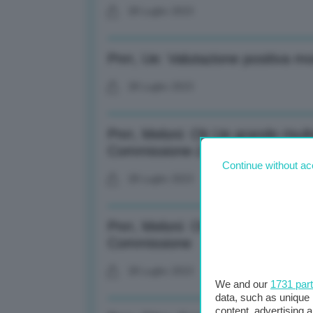
28 Luglio 2023
Pnrr, Ue: Valutazione positiva mod
28 Luglio 2023
Pnrr, Meloni: Ok Ue grande risulta
Commissione-2-
Continue without ac
28 Luglio 2023
Pnrr, Meloni: Ok Ue grande risulta
Commissione
28 Luglio 2023
We and our
1731 par
data, such as unique 
content, advertising