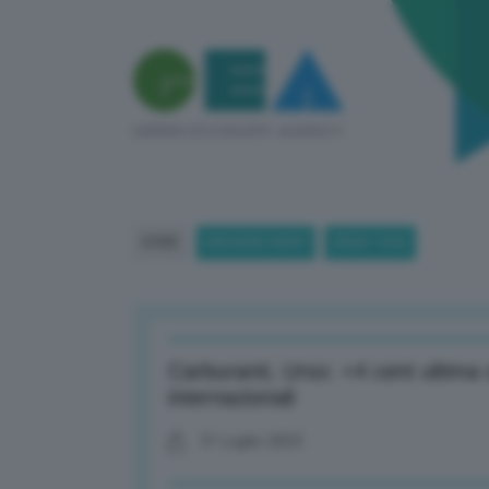
HOME
BREAKING NEWS
(PAGE 1333)
Carburanti, Urso: +4 cent ultima
internazionali
31 Luglio 2023