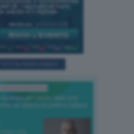
TUTTI GLI EVENTI CONNACT
L'Editoriale del Direttore
l nucleare per uscire dalla crisi
nche se spacca la politica italiana
4 Giugno 2026