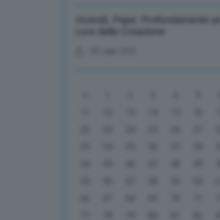
Incendi, Papa: Profondamente p
cura della Creazione
28 Luglio 2023
1
2
3
4
5
11
12
13
14
15
16
22
23
24
25
26
27
33
34
35
36
37
38
44
45
46
47
48
49
55
56
57
58
59
60
66
67
68
69
70
71
77
78
79
80
81
82