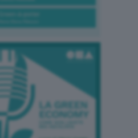
Green-à-porter
Maria Elena Ribezzo