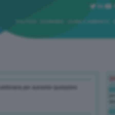
POLITICA
ECONOMIA
CLIMA E AMBIENTE
B
 settimana per aumento quotazioni
16
per
ape
16