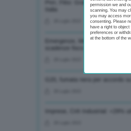
Pnrr, Fitto: Grande soddisfazione
permission we and o
Italia
scanning. You may cl
you may access more 
28 Luglio 2023
consenting. Please no
have a right to objec
preferences or withdr
at the bottom of the 
Emergenze, Mef: Definiti danni ci
scadenze fisco
28 Luglio 2023
G20, fumata nera per accordo su 
28 Luglio 2023
Imprese, Cnh Industrial: +29% ut
28 Luglio 2023