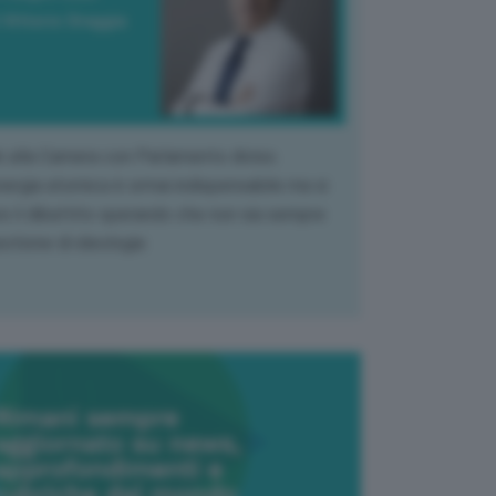
 Vittorio Oreggia
k alla Camera con Parlamento diviso.
nergia atomica è ormai indispensabile ma si
e il dibattito sperando che non sia sempre
stione di ideologia