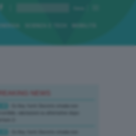
ENERGIA
SCIENZA E TECH
MOBILITÀ
REAKING NEWS
:40
- Ex Ilva, fonti: Decreto strada non
corribile, valutazioni su alternative dopo
rture-2-
:40
- Ex Ilva, fonti: Decreto strada non