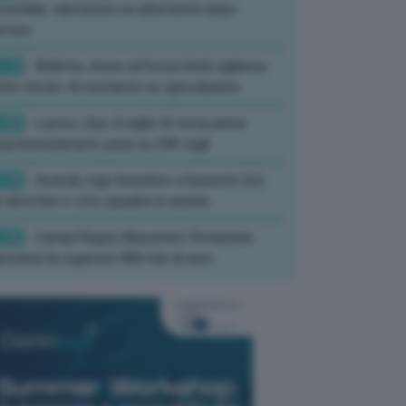
corribile, valutazioni su alternative dopo
rture
:13
- Bollette, Arera rafforza Unità vigilanza
tro rincari: Al momento no speculazioni
:50
- Lavoro, Usa: A luglio IA resta prima
sa licenziamenti, pesa su 24% tagli
:35
- Incendi, rogo boschivo a Suvereto (Li):
 elicotteri e otto squadre in azione
:26
- Campi Flegrei, Musumeci: Dotazione
anziaria ha superato 800 mln di euro