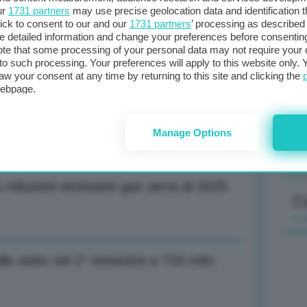
 per scelte Ue, entro fine anno 35 mld a
ur
1731 partners
may use precise geolocation data and identification 
ick to consent to our and our
1731 partners
’ processing as described 
detailed information and change your preferences before consenting
te that some processing of your personal data may not require your 
t to such processing. Your preferences will apply to this website only
Il
aw your consent at any time by returning to this site and clicking the
sta
webpage.
 faremo carico esigenze cittadini su
met
col
Manage Options
al 
riduzioni emissioni gas serra al 2025
C
ile netto nel 2° trimestre a 710 mlm