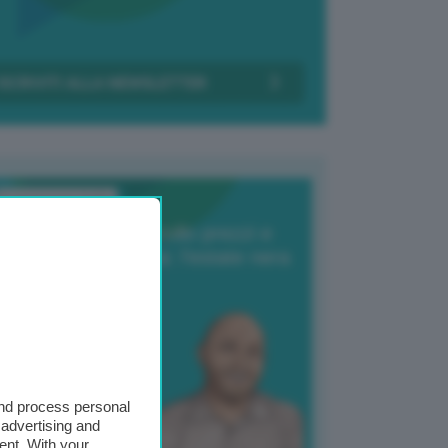
Transizione Italia
orte produzione, crollo prezzi e
oncorrenza asiatica: l’estate nera
elle patate
6 Agosto 2025
 Giuliano Zulin
and process personal
 advertising and
ent. With your