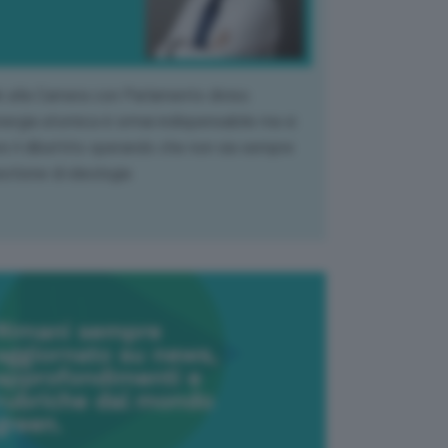
k alla Camera con Parlamento diviso.
nergia atomica è ormai indispensabile ma si
e il dibattito sperando che non sia sempre
stione di ideologia