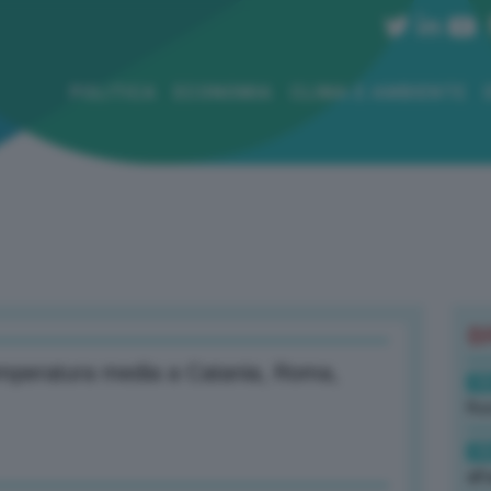
POLITICA
ECONOMIA
CLIMA E AMBIENTE
B
temperatura media a Catania, Roma,
19
Rus
19
all