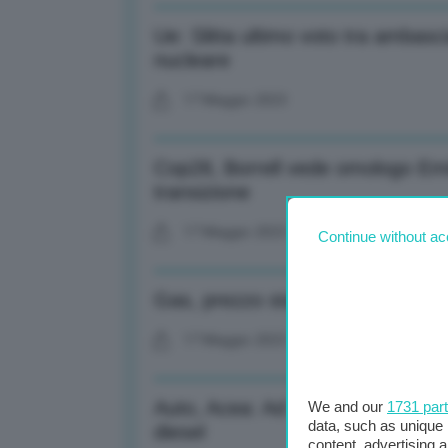
Ue: Slitta ultimo voto tra ambasc
nucleare
17 Maggio 2023
Cop28, Borrell vede omologo Emir
transizione
17 Maggio 2023
Continue without ac
Gas, prezzo stabile ad Amsterd
17 Maggio 2023
Auto, Acea: Ad aprile in Italia +
We and our
1731 par
data, such as unique 
diesel
content, advertising