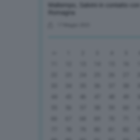
Maltempo, Salvini in contatto co
Romagna
17 Maggio 2023
1
2
3
4
5
11
12
13
14
15
16
22
23
24
25
26
27
33
34
35
36
37
38
44
45
46
47
48
49
55
56
57
58
59
60
66
67
68
69
70
71
77
78
79
80
81
82