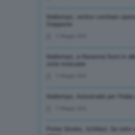
Maltempo, vertice comitato oper
Giappone
17 Maggio 2023
Maltempo, a Ravenna fiumi in all
zone evacuate
17 Maggio 2023
Maltempo, Autostrade per l’Italia
17 Maggio 2023
Ponte Stretto, Schifani: Se tutt