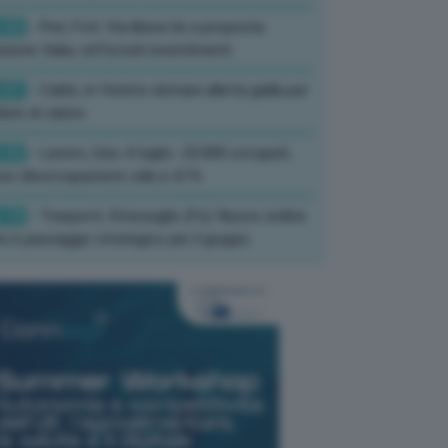
:52
- Pnrr, Foti: Via libera Ue a proposta
isione Italia, rafforzati investimenti
:01
- Caldo, in Veneto domani allerta gialla per
ate di calore
:33
- Lavoro, Usa: A luglio -23.000 occupati,
so disoccupazione cala a 4,1%
:19
- Trasporti, Strisciuglio (Fs): Nuovo ordine
ni è passaggio strategico per il gruppo