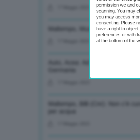
permission we and o
17 Maggio 2023
scanning. You may cl
you may access more 
consenting. Please no
Maltempo, Musumeci: 5mila evac
have a right to objec
preferences or withdr
at the bottom of the 
17 Maggio 2023
Auto, Acea: Ad aprile +51,9% vend
Germania
17 Maggio 2023
Maltempo, Billi (Cnr): Non c’è cur
per acqua
17 Maggio 2023