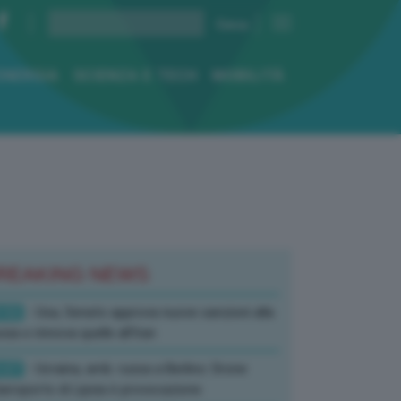
ENERGIA
SCIENZA E TECH
MOBILITÀ
REAKING NEWS
:52
- Usa, Senato approva nuove sanzioni alla
sia e rinnova quelle all’Iran
:07
- Ucraina, amb. russa a Berlino: Drone
’aeroporto di Lipsia è provocazione