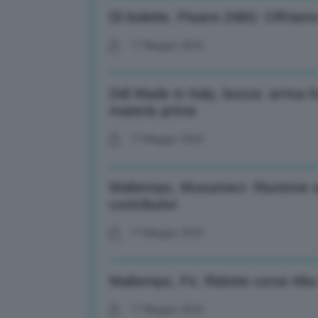
Dl bolette, Pisano (NM): Offriamo
17 Maggio 2023
Ddl Made in Italy, bozza: arriva
materie prime
17 Maggio 2023
Maltempo, Musumeci: Riunione su 
contributivi
17 Maggio 2023
Maltempo, Fs: Ridotte corse Alta 
17 Maggio 2023