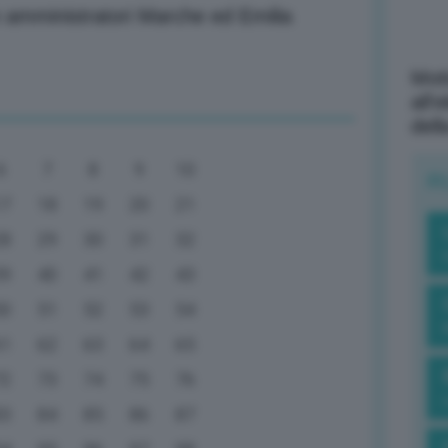
n amministratori Marche ed Emilia
Mott
all’
dell
6
7
8
9
10
R
17
18
19
20
21
28
29
30
31
32
39
40
41
42
43
50
51
52
53
54
61
62
63
64
65
72
73
74
75
76
83
84
85
86
87