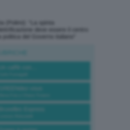
a (Polimi): “La spinta
elettrificazione deve essere il centro
a politica del Governo italiano”
UBRICHE
Un caffè con...
Carlo Fumagalli
GREENdez-vous
Elena Fois e Chiara Troiano
Bruxelles Express
Lorenzo Robustelli