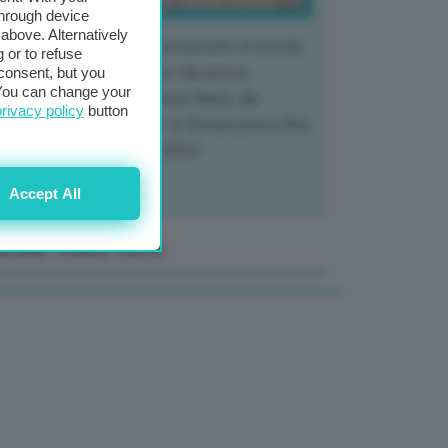
through device
above. Alternatively
 mercato del tubero più consumato al mondo
 or to refuse
 vivendo un crollo storico dei prezzi,
consent, but you
. You can change your
tendo a dura prova l'intera filiera, dai
privacy policy
button
tivatori ai trasformatori. In Europa prezzi fino
70% in meno rispetto al 2024
Accept All
anale Video GEA