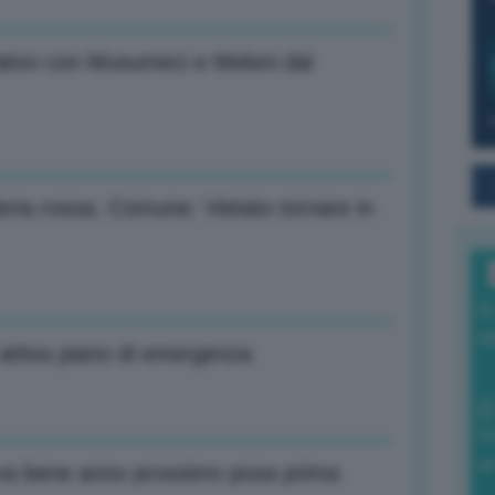
ativo con Musumeci e Meloni dal
erta rossa. Comune: Vietato tornare in
I
a
 attiva piano di emergenza
0
di
o va bene anno prossimo posa prima