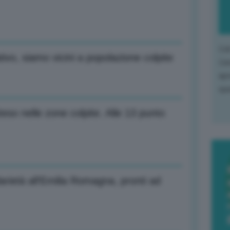
L'o
o, siamo vicini a popolazione colpite
L'e
apr
que
eso nelle zone colpite. Alle 13 punto
arietà all’Emilia Romagna, pronti ad