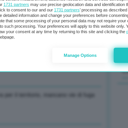
ur
1731 partners
may use precise geolocation data and identification 
ick to consent to our and our
1731 partners
’ processing as described 
Il
detailed information and change your preferences before consenting
sta
te that some processing of your personal data may not require your 
uati in Emilia Romagna
t to such processing. Your preferences will apply to this website only
met
aw your consent at any time by returning to this site and clicking the
col
webpage.
al 
Manage Options
ite veicoli elettrici, boom Francia e
C
a per il territorio, mancano vie di fuga