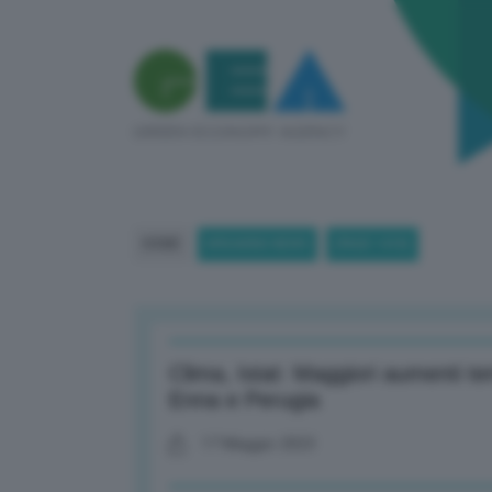
HOME
BREAKING NEWS
(PAGE 1418)
Clima, Istat: Maggiori aumenti 
Enna e Perugia
17 Maggio 2023