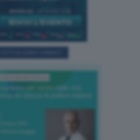
TUTTI GLI EVENTI CONNACT
L'Editoriale del Direttore
l nucleare per uscire dalla crisi
nche se spacca la politica italiana
4 Giugno 2026
 Vittorio Oreggia