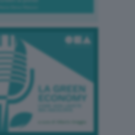
Green-à-porter
Maria Elena Ribezzo