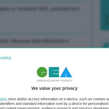
iatori su revisione RED, pressioni pro-
ati: Discussa diversificazione e
F
cepting
c
d
am a 31,8 euro/Mwh
0
We value your privacy
di
39,3% vendite veicoli benzina, +21,5%
tners
store and/or access information on a device, such as cookies 
identifiers and standard information sent by a device for personalised
 and content measurement, audience research and services developm