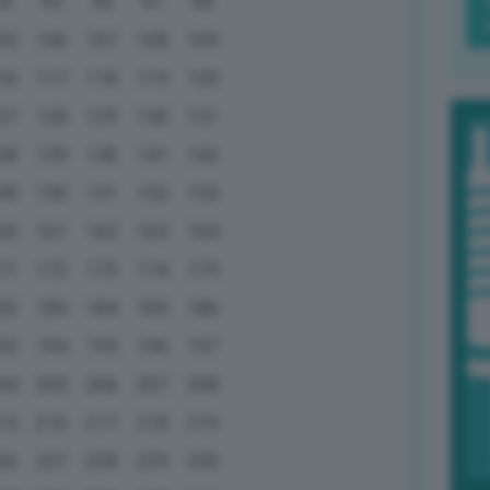
94
95
96
97
98
05
106
107
108
109
16
117
118
119
120
27
128
129
130
131
38
139
140
141
142
49
150
151
152
153
60
161
162
163
164
71
172
173
174
175
82
183
184
185
186
93
194
195
196
197
04
205
206
207
208
15
216
217
218
219
26
227
228
229
230