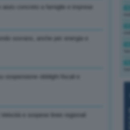
 aiuto concreto a famiglie e imprese
16
rev
15
ond
 fondo sovrano, anche per energia e
14
tas
14
tre
sospensione obblighi fiscali e
Velocità e sospese linee regionali