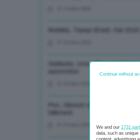
01 Ottobre 2025
Mobilità, Tripepi (Enel): Dal 2018 
01 Ottobre 2025
Stellantis, Urso: Filosa conferm
automotive
Continue without ac
01 Ottobre 2025
Pnrr, Silvestri (M5s): Senza sar
fallimenti
01 Ottobre 2025
We and our
1731 par
data, such as unique 
content, advertising