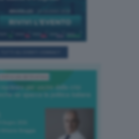
TUTTI GLI EVENTI CONNACT
L'Editoriale del Direttore
l nucleare per uscire dalla crisi
nche se spacca la politica italiana
4 Giugno 2026
 Vittorio Oreggia