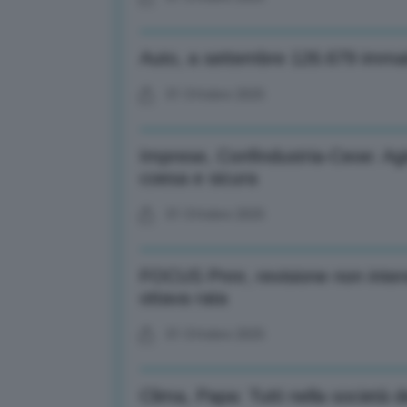
Auto, a settembre 126.679 immat
01 Ottobre 2025
Imprese, Confindustria-Ceoe: Agi
coesa e sicura
01 Ottobre 2025
FOCUS Pnnr, revisione non inter
ottava rata
01 Ottobre 2025
Clima, Papa: Tutti nella società 