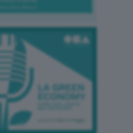
Green-à-porter
Maria Elena Ribezzo