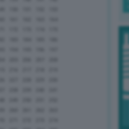
49
150
151
152
153
60
161
162
163
164
71
172
173
174
175
82
183
184
185
186
93
194
195
196
197
04
205
206
207
208
15
216
217
218
219
26
227
228
229
230
37
238
239
240
241
48
249
250
251
252
59
260
261
262
263
70
271
272
273
274