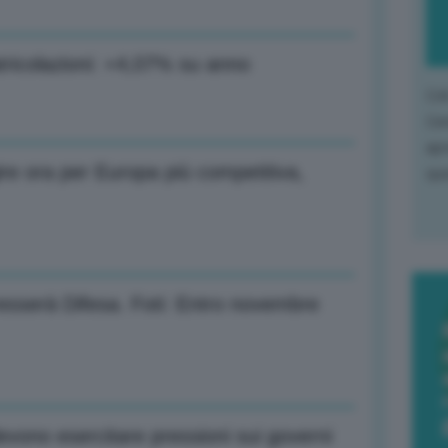
ricolazioni: +4,07% su anno
L'o
L'e
apr
re ora per Europa più competitiva,
que
esserà Difesa. Foti: Entro novembre
devono esercitare pressioni sui governi