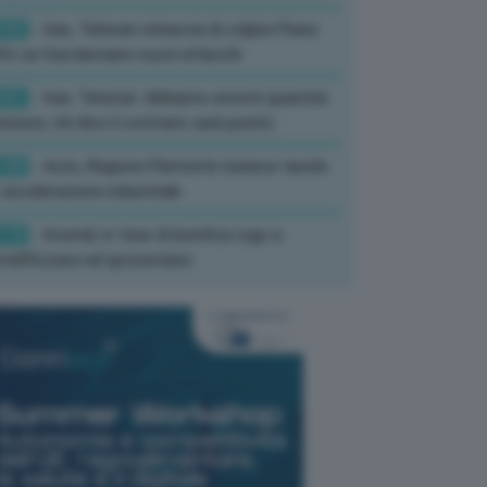
:02
- Iran, Teheran minaccia di colpire Paesi
fo se Usa lanciano nuovi attacchi
:01
- Iran, Teheran: Abbiamo enormi quantità
izioni, chi dice il contrario sarà punito
:45
- Auto, Regione Piemonte riunisce tavolo
 accelerazione industriale
:19
- Incendi, in fase di bonifica rogo a
tell’Azzara nel grossetano