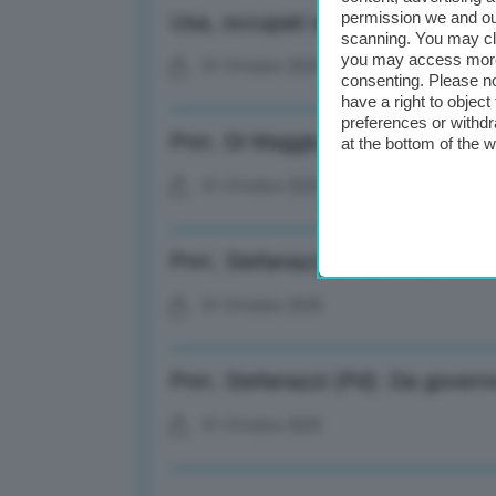
permission we and o
Usa, occupati settore privato -3
scanning. You may cl
you may access more 
01 Ottobre 2025
consenting. Please no
have a right to objec
preferences or withdr
Pnrr, Di Maggio (Fdi): Obiettivi p
at the bottom of the 
01 Ottobre 2025
Pnrr, Stefanazzi (Pd): Da governo
01 Ottobre 2025
Pnrr, Stefanazzi (Pd): Da governo
01 Ottobre 2025