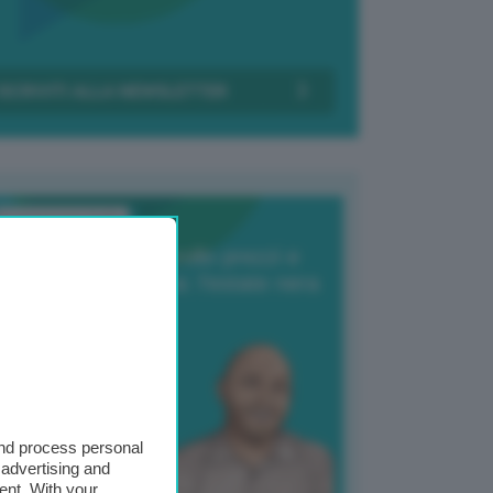
Transizione Italia
orte produzione, crollo prezzi e
oncorrenza asiatica: l’estate nera
elle patate
6 Agosto 2025
 Giuliano Zulin
and process personal
 advertising and
ent. With your