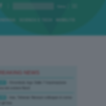
ENERGIA
SCIENZA E TECH
MOBILITÀ
REAKING NEWS
:41
- Stromboli, Ingv: Dalle 7 tracimazione
ica nel cratere Nord
:05
- Iran, Teheran: Nessun colloquio in corso
 gli Usa