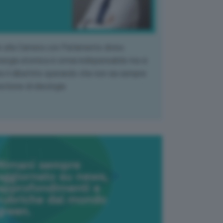
k alla Camera con Parlamento diviso.
nergia atomica è ormai indispensabile ma si
e il dibattito sperando che non sia sempre
stione di ideologia