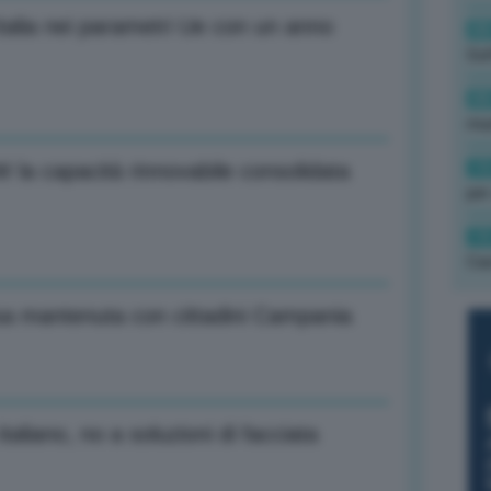
 Italia nei parametri Ue con un anno
08
Gol
08
mun
19
la capacità rinnovabile consolidata
per
19
Cas
sa mantenuta con cittadini Campania
taliano, no a soluzioni di facciata