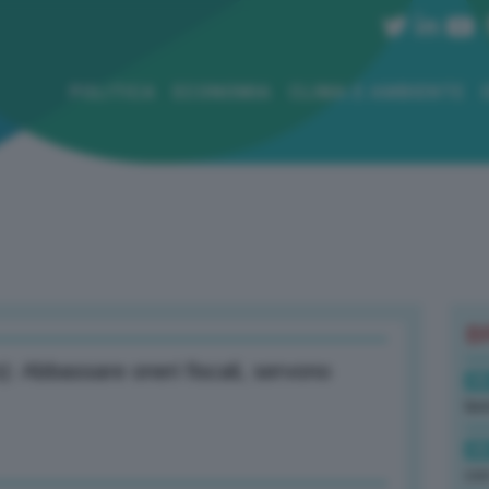
POLITICA
ECONOMIA
CLIMA E AMBIENTE
B
o): Abbassare oneri fiscali, servono
08
lav
08
con