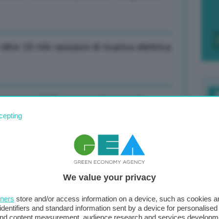
oltre 19 mln sessioni di ricarica elettrica
a impegni 2025, a novembre tavolo
F
cepting
c
d
emmo in recessione, staff Meloni copre
0
We value your privacy
di
tners
store and/or access information on a device, such as cookies 
identifiers and standard information sent by a device for personalised
 and content measurement, audience research and services developm