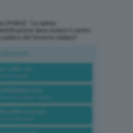
a (Polimi): “La spinta
elettrificazione deve essere il centro
a politica del Governo italiano”
UBRICHE
Un caffè con...
Carlo Fumagalli
GREENdez-vous
Elena Fois e Chiara Troiano
Bruxelles Express
Lorenzo Robustelli