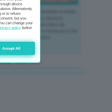
through device
above. Alternatively
 mercato del tubero più consumato al mondo
 or to refuse
 vivendo un crollo storico dei prezzi,
consent, but you
. You can change your
tendo a dura prova l'intera filiera, dai
privacy policy
button
tivatori ai trasformatori. In Europa prezzi fino
70% in meno rispetto al 2024
Accept All
anale Video GEA