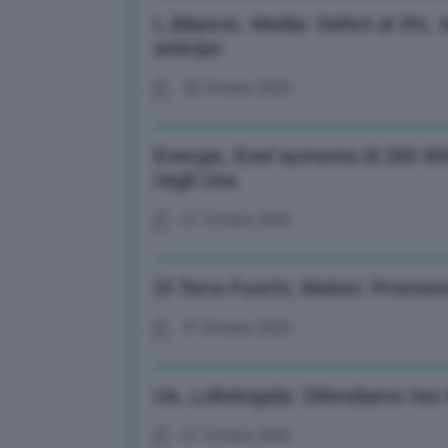
L.Bilancio, Media: Deficit al 3%,
anticipo
02 Ottobre 2025
Energia, Enel aumenta di 285 MW 
negli Usa
01 Ottobre 2025
Dl Terra Fuochi, Meloni: Promes
01 Ottobre 2025
Ue, Lollobrigida: Difendiamo riso i
01 Ottobre 2025