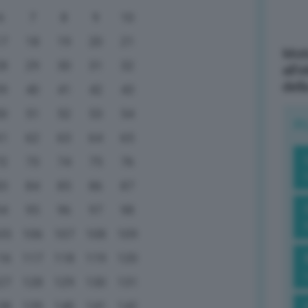
6
7
8
9
10
17
18
19
20
21
Mott
28
29
30
31
32
all’
dell
39
40
41
42
43
50
51
52
53
54
R
61
62
63
64
65
72
73
74
75
76
83
84
85
86
87
94
95
96
97
98
05
106
107
108
109
16
117
118
119
120
27
128
129
130
131
38
139
140
141
142