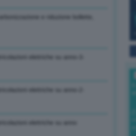
rbonizzazione e riduzione bollette,
colazioni elettriche su anno-3-
I
colazioni elettriche su anno-2-
a
0
colazioni elettriche su anno
di