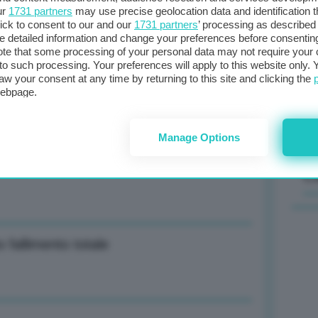
ur
1731 partners
may use precise geolocation data and identification 
2.000 a settembre
ick to consent to our and our
1731 partners
’ processing as described 
Il
detailed information and change your preferences before consenting
sta
te that some processing of your personal data may not require your 
t to such processing. Your preferences will apply to this website only
met
aw your consent at any time by returning to this site and clicking the
col
er ‘Piano 1 Giga’ pronti entro due anni
webpage.
al 
Manage Options
 fallimento totale-2-
C
 fallimento totale