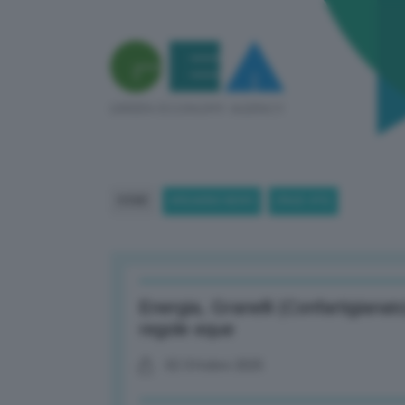
HOME
BREAKING NEWS
(PAGE 475)
Energia, Granelli (Confartigianat
regole eque
02 Ottobre 2025