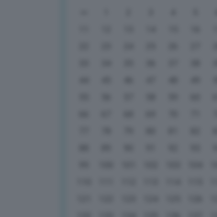
1
2
3
4
5
11
12
13
14
15
16
22
23
24
25
26
27
33
34
35
36
37
38
44
45
46
47
48
49
55
56
57
58
59
60
66
67
68
69
70
71
77
78
79
80
81
82
88
89
90
91
92
93
99
100
101
102
103
104
1
110
111
112
113
114
115
1
121
122
123
124
125
126
1
132
133
134
135
136
137
1