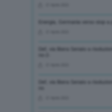
21 Aprile 2022
Energia, Germania verso stop a p
21 Aprile 2022
Def, via libera Senato a risoluzi
no-2-
21 Aprile 2022
Def, via libera Senato a risoluzi
no
21 Aprile 2022