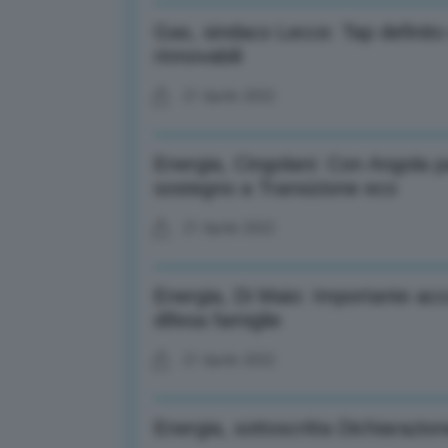
Gas, sindaco Lecce: Tap definito
rinnovabili
21 Aprile 2022
Energia, Cingolani: Con Angola pa
sostegno a Transizione eco
21 Aprile 2022
Energia, Di Maio: Importante acc
difesa famiglie
21 Aprile 2022
Energia, sottoscritta Dichiarazion