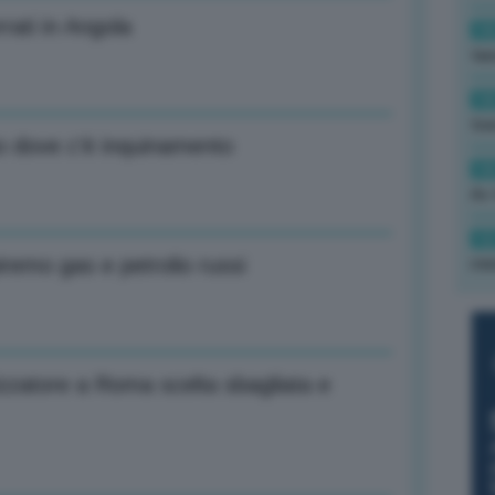
rati in Angola
14
tas
14
tre
to dove c’è inquinamento
14
Av 
12
iremo gas e petrolio russi
min
izzatore a Roma scelta sbagliata e