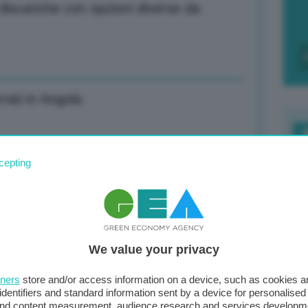
 discariche con opzioni diverse da
rati in Angola
F
cepting
to dove c’è inquinamento
c
d
0
iremo gas e petrolio russi
We value your privacy
di
tners
store and/or access information on a device, such as cookies 
identifiers and standard information sent by a device for personalised
 and content measurement, audience research and services developm