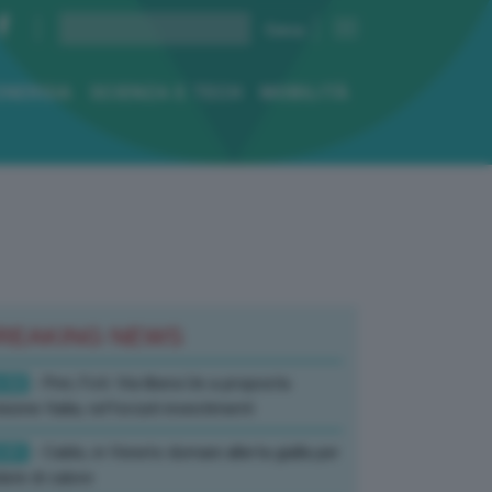
ENERGIA
SCIENZA E TECH
MOBILITÀ
REAKING NEWS
:52
- Pnrr, Foti: Via libera Ue a proposta
isione Italia, rafforzati investimenti
:01
- Caldo, in Veneto domani allerta gialla per
ate di calore