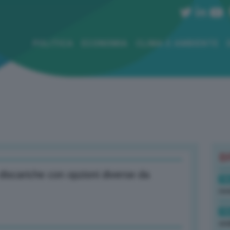
POLITICA
ECONOMIA
CLIMA E AMBIENTE
B
 discariche con opzioni diverse da
16
rev
15
ond