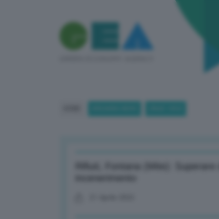
HOME
BREAKING NEWS
(PAGE 1853)
Rifiuti, Fontana (Mite): Superare
incenerimento
21 Aprile 2022