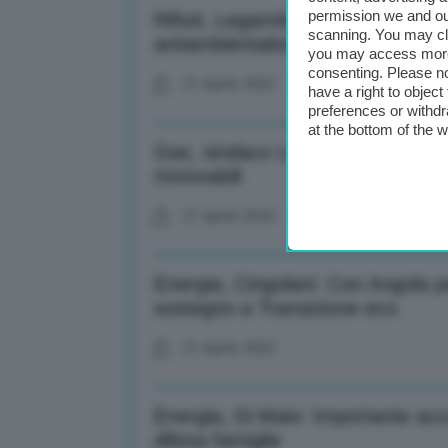
permission we and o
Rifiuti, Legambiente: Termovalor
scanning. You may cl
antiambientalista
you may access more 
consenting. Please no
21 Aprile 2022
have a right to objec
preferences or withdr
at the bottom of the 
Gas, sindaco Lecce: Tap definito
rinnovabili
21 Aprile 2022
Energia, Cingolani: Con Angola pa
sostegno a Transizione eco
21 Aprile 2022
Energia, Di Maio: Importante acc
difesa famiglie