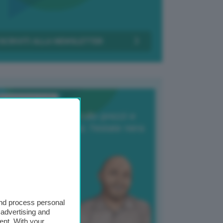
Transizione Italia
orte produzione, crollo prezzi e
oncorrenza asiatica: l’estate nera
elle patate
6 Agosto 2025
 Giuliano Zulin
and process personal
 advertising and
ent. With your