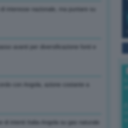
 di interesse nazionale, ma puntare su
sso avanti per diversificazione fonti e
I
ordo con Angola, azione costante a
a
0
di
e di intenti Italia-Angola su gas naturale