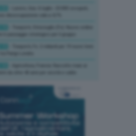
:33
- Lavoro, Usa: A luglio -23.000 occupati,
so disoccupazione cala a 4,1%
:19
- Trasporti, Strisciuglio (Fs): Nuovo ordine
ni è passaggio strategico per il gruppo
:15
- Trasporti, Fs: 2 miliardi per 19 nuovi treni
tra Parigi-Londra
:10
- Agricoltura, Francia: Raccolto mais ai
imi da oltre 40 anni per siccità e caldo