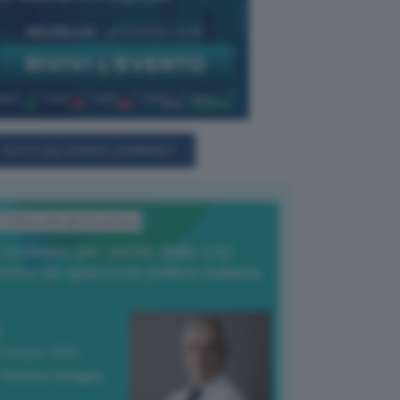
TUTTI GLI EVENTI CONNACT
L'Editoriale del Direttore
l nucleare per uscire dalla crisi
nche se spacca la politica italiana
4 Giugno 2026
 Vittorio Oreggia