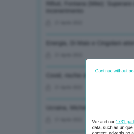
Rifiuti, Fontana (Mite): Superare
incenerimento
21 Aprile 2022
Energia, Di Maio e Cingolani atter
21 Aprile 2022
Continue without ac
Covid, rischio di morte più eleva
21 Aprile 2022
Ucraina, Michel: Prima o poi colp
21 Aprile 2022
We and our
1731 par
data, such as unique 
content, advertising