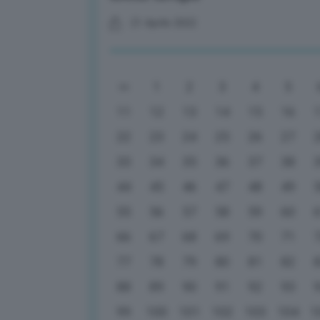
21 Aprile 2022
1
2
3
4
5
11
12
13
14
15
16
22
23
24
25
26
27
33
34
35
36
37
38
44
45
46
47
48
49
55
56
57
58
59
60
66
67
68
69
70
71
77
78
79
80
81
82
88
89
90
91
92
93
99
100
101
102
103
104
1