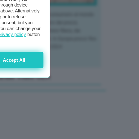
through device
above. Alternatively
 mercato del tubero più consumato al mondo
 or to refuse
 vivendo un crollo storico dei prezzi,
consent, but you
. You can change your
tendo a dura prova l'intera filiera, dai
privacy policy
button
tivatori ai trasformatori. In Europa prezzi fino
70% in meno rispetto al 2024
Accept All
anale Video GEA