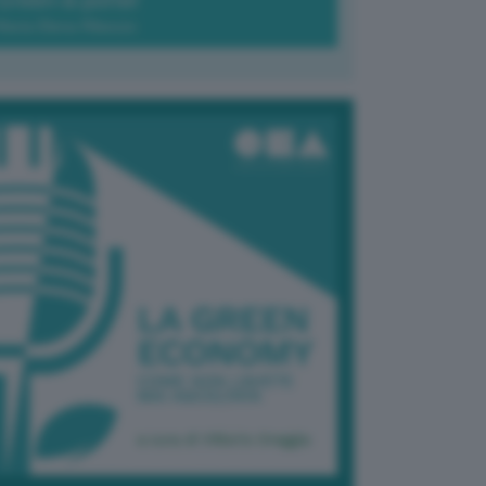
Green-à-porter
Maria Elena Ribezzo