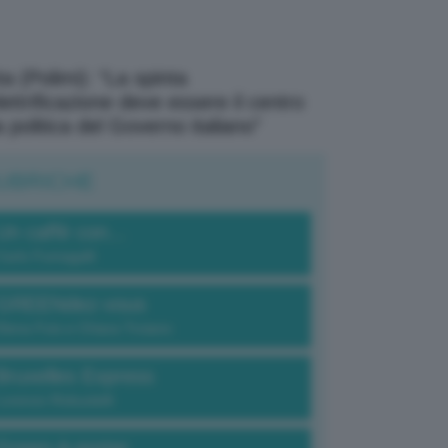
a (Polimi): “La spinta
elettrificazione deve essere il centro
a politica del Governo italiano”
UBRICHE
Un caffè con...
Carlo Fumagalli
GREENdez-vous
Elena Fois e Chiara Troiano
Bruxelles Express
Lorenzo Robustelli