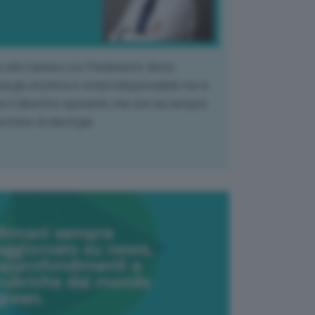
k alla Camera con Parlamento diviso.
nergia atomica è ormai indispensabile ma si
e il dibattito sperando che non sia sempre
stione di ideologia