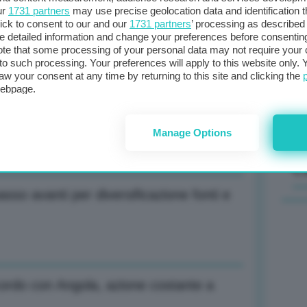
ur
1731 partners
may use precise geolocation data and identification 
izzatore a Roma scelta sbagliata e
ick to consent to our and our
1731 partners
’ processing as described 
Il
detailed information and change your preferences before consenting
sta
te that some processing of your personal data may not require your 
t to such processing. Your preferences will apply to this website only
met
aw your consent at any time by returning to this site and clicking the
col
webpage.
 di interesse nazionale, ma puntare su
al 
Manage Options
C
sso avanti per diversificazione fonti e
ordo con Angola, azione costante a