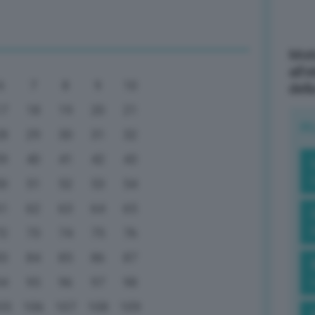
Mott
all’
6
7
8
9
10
dell
17
18
19
20
21
R
28
29
30
31
32
39
40
41
42
43
50
51
52
53
54
61
62
63
64
65
72
73
74
75
76
83
84
85
86
87
94
95
96
97
98
05
106
107
108
109