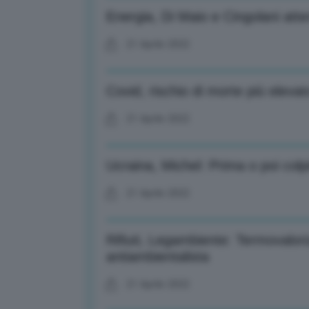
Energia, Di Maio e Cingolani atter
21 Aprile 2022
Covid, rischio di morte più eleva
21 Aprile 2022
Ucraina, Michel: Prima o poi colp
21 Aprile 2022
Rifiuti, Legambiente: Termovalor
antiambientalista
21 Aprile 2022