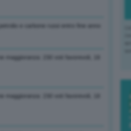
etrolio e carbone russi entro fine anno
L'o
L'e
apr
que
one maggioranza: 230 voti favorevoli, 18
one maggioranza: 230 voti favorevoli, 18