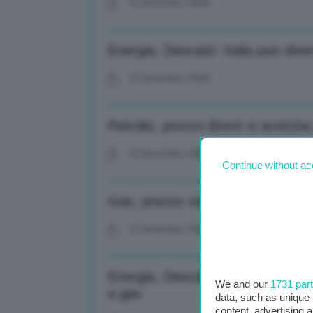
15 Dicembre 2025
Energia, Descalzi: Italia può di
15 Dicembre 2025
Petrolio, prezzo Brent si avvicina 
15 Dicembre 2025
Continue without ac
Gas, prezzo stabile al Ttf di A
15 Dicembre 2025
Energia, Descalzi: Posizione Itali
We and our
1731 par
a gas
data, such as unique 
content, advertising