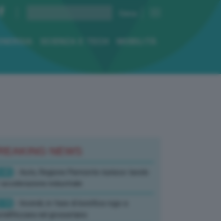
ENERGIA
SCIENZA E TECH
MOBILITÀ
REAKING NEWS
:45
- Auto, Regione Piemonte riunisce tavolo
 accelerazione industriale
:19
- Incendi, in fase di bonifica rogo a
tell’Azzara nel grossetano