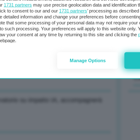
ur
1731 partners
may use precise geolocation data and identification 
ick to consent to our and our
1731 partners
’ processing as described 
Il
detailed information and change your preferences before consenting
sta
te that some processing of your personal data may not require your 
a tecnologico-professionale
t to such processing. Your preferences will apply to this website only
met
aw your consent at any time by returning to this site and clicking the
col
webpage.
al 
duttori batterie e associazione per
Manage Options
C
vatorio su impatto IA, accompagnerà