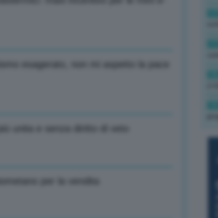
dotermici: maxi incentivo per le mini e-
17
rot
17
co
ismo esagerato, non mi aspetto la pace
16
(+3
15
pro
ù unita e senza diritto di veto
iometano per la vendita