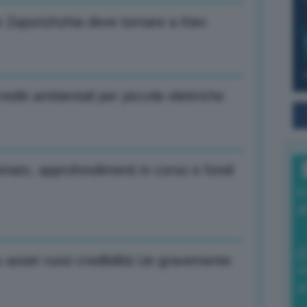
 Zaporizhzhia deve tornare a Kiev
iti ambientali per piccole elettriche
minato, approfondimenti in corso e fondi
I
a
asset russi credibilità Ue gravemente
0
di