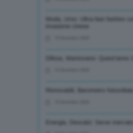
Moda, Urso: Ultra-fast fashion co
invasione cinese
15 Dicembre 2025
Difesa, Mantovano: Quest’anno 24
15 Dicembre 2025
Rinnovabili, Barometro fotovolta
15 Dicembre 2025
Energia, Descalzi: Serve mercat