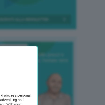
Transizione Italia
orte produzione, crollo prezzi e
oncorrenza asiatica: l’estate nera
elle patate
6 Agosto 2025
 Giuliano Zulin
and process personal
 advertising and
ent. With your