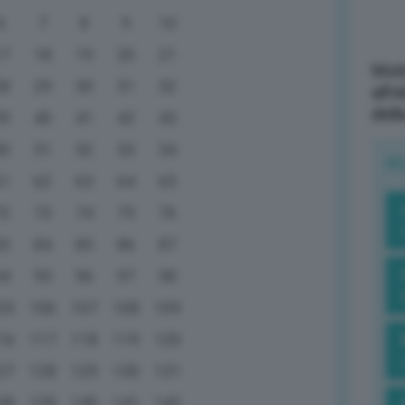
6
7
8
9
10
17
18
19
20
21
Mott
28
29
30
31
32
all’
dell
39
40
41
42
43
50
51
52
53
54
R
61
62
63
64
65
72
73
74
75
76
83
84
85
86
87
94
95
96
97
98
05
106
107
108
109
16
117
118
119
120
27
128
129
130
131
38
139
140
141
142