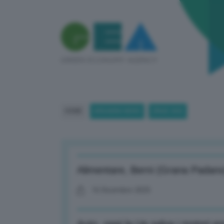
HOME
BREAKING NEWS
(PAGE 365)
Alimentare, Berni (Grana Padano)
16 Dicembre 2025