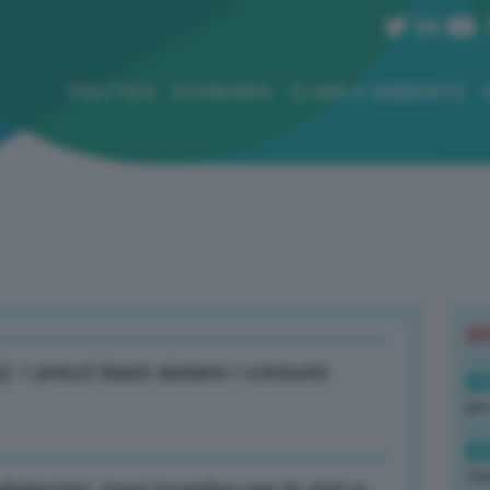
POLITICA
ECONOMIA
CLIMA E AMBIENTE
B
: I prezzi bassi aiutano i consumi
19
per
19
Cas