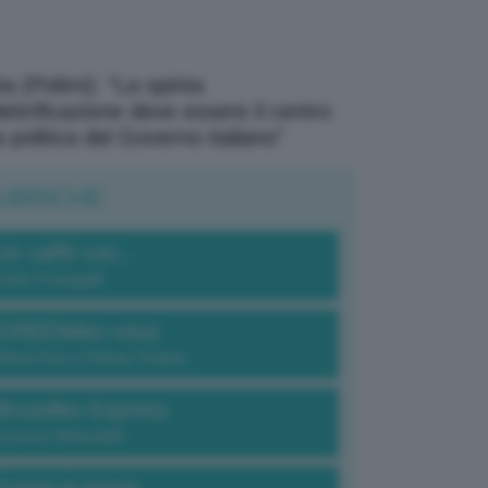
a (Polimi): “La spinta
elettrificazione deve essere il centro
a politica del Governo italiano”
UBRICHE
Un caffè con...
Carlo Fumagalli
GREENdez-vous
Elena Fois e Chiara Troiano
Bruxelles Express
Lorenzo Robustelli