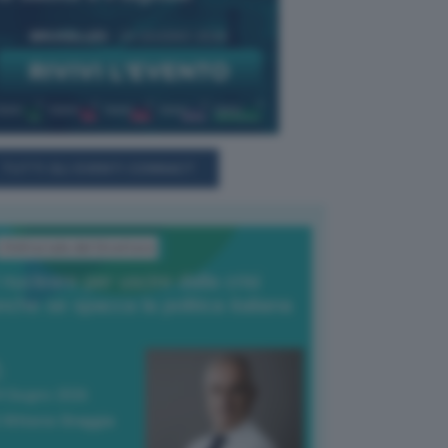
TUTTI GLI EVENTI CONNACT
L'Editoriale del Direttore
l nucleare per uscire dalla crisi
nche se spacca la politica italiana
4 Giugno 2026
 Vittorio Oreggia