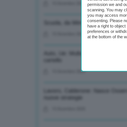
15 Dicembre 2025
permission we and o
scanning. You may cl
you may access more 
consenting. Please no
Scuola, da Mim 136 mln per filier
have a right to objec
preferences or withdr
15 Dicembre 2025
at the bottom of the 
Auto, Ue: Multa da 72 mln a 3 pro
cartello
15 Dicembre 2025
Lavoro, Calderone: Nasce Osser
nuove strategie
15 Dicembre 2025