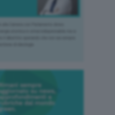
k alla Camera con Parlamento diviso.
nergia atomica è ormai indispensabile ma si
e il dibattito sperando che non sia sempre
stione di ideologia