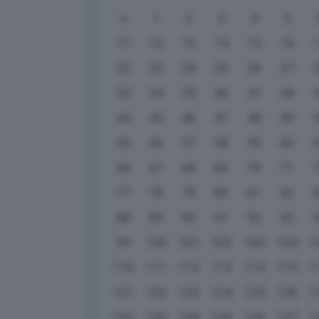
1
2
3
4
5
11
12
13
14
15
16
22
23
24
25
26
27
33
34
35
36
37
38
44
45
46
47
48
49
55
56
57
58
59
60
66
67
68
69
70
71
77
78
79
80
81
82
88
89
90
91
92
93
99
100
101
102
103
104
1
110
111
112
113
114
115
1
121
122
123
124
125
126
1
132
133
134
135
136
137
1