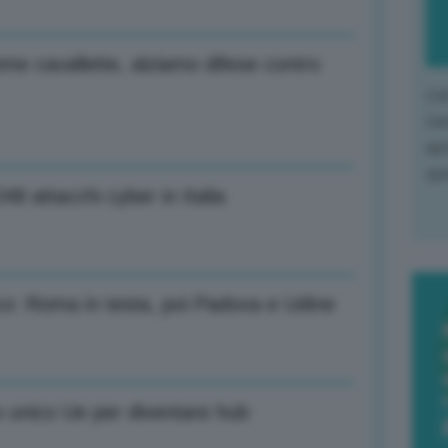
me cavallette, alziamo difese contro
L'o
L'e
apr
que
8 attacchi cyber in Italia
ico: Roma in testa, poi Padova e Udine
o unico Ue per diventare hub