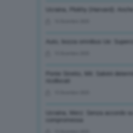
Ucraina, Plokhy (Harvard): Anche
16 Dicembre 2025
Auto, bozza omnibus Ue: Supercred
15 Dicembre 2025
Ponte Stretto, Mit: Salvini deter
ricollocati
15 Dicembre 2025
Ucraina, Merz: Senza accordo su 
compromessa
15 Dicembre 2025