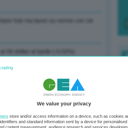
ventare hub ma lavori su norme con Ue
ai 59 dollari al barile (-0,52%)
F
cepting
c
d
msterdam: 27,65 euro al MWh (-0,12%)
0
We value your privacy
di
a strategica per connessioni alternative
tners
store and/or access information on a device, such as cookies 
identifiers and standard information sent by a device for personalised
 and content measurement, audience research and services developm