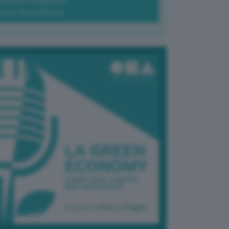
Green-à-porter
Maria Elena Ribezzo