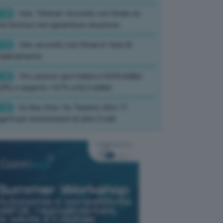
:39
- Iran, Teheran: Accordo con Oman su
ta Hormuz non garantisce sicurezza
:33
- Iran, accordo con Oman in fase di
mpletamento
:36
- Oro, prezzo spot balza a 4.234 dollari
,8%) e argento +4,7% a 62,3 dollari
:45
- Ex Ilva, Urso: Su Taranto oltre 17
getti per investimenti di oltre 2 mld