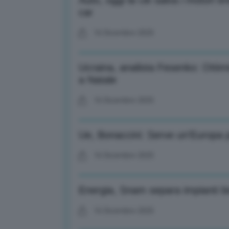
Auto, oggi la Ue salva i motori en
car
16 Dicembre 2025
Ucraina, analista Fesenko: Ottim
a Natale
16 Dicembre 2025
Ue, Bonaccini: Serve un’Europa pi
16 Dicembre 2025
Energia, Snam separa impianti b
16 Dicembre 2025