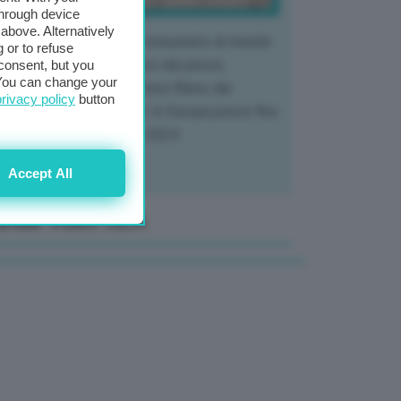
through device
above. Alternatively
 mercato del tubero più consumato al mondo
 or to refuse
 vivendo un crollo storico dei prezzi,
consent, but you
. You can change your
tendo a dura prova l'intera filiera, dai
privacy policy
button
tivatori ai trasformatori. In Europa prezzi fino
70% in meno rispetto al 2024
Accept All
anale Video GEA