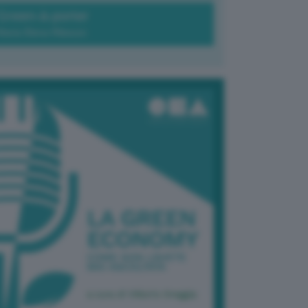
Green-à-porter
Maria Elena Ribezzo