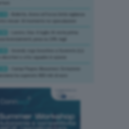
rture
:13
- Bollette, Arera rafforza Unità vigilanza
tro rincari: Al momento no speculazioni
:50
- Lavoro, Usa: A luglio IA resta prima
sa licenziamenti, pesa su 24% tagli
:35
- Incendi, rogo boschivo a Suvereto (Li):
 elicotteri e otto squadre in azione
:26
- Campi Flegrei, Musumeci: Dotazione
anziaria ha superato 800 mln di euro