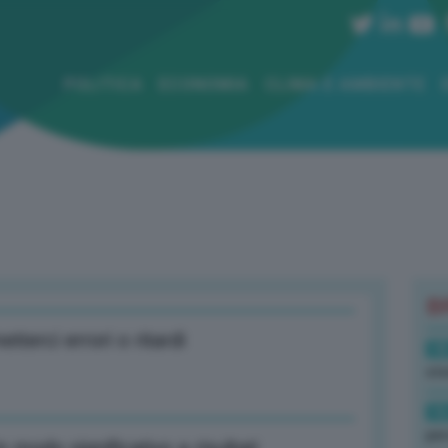
POLITICA
ECONOMIA
CLIMA E AMBIENTE
B
terci errori o ritardi
18
sto
16
per