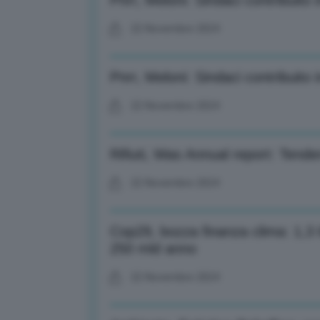
Pnrr, Meloni: Sindaci contribuito i
22 Novembre 2024
Pnrr, Meloni: Sindaci contribuito i
22 Novembre 2024
Rifiuti, Was Annual report: Tenden
22 Novembre 2024
Cop29, bozza finanza clima: 1,3 t
250 mld anno
22 Novembre 2024