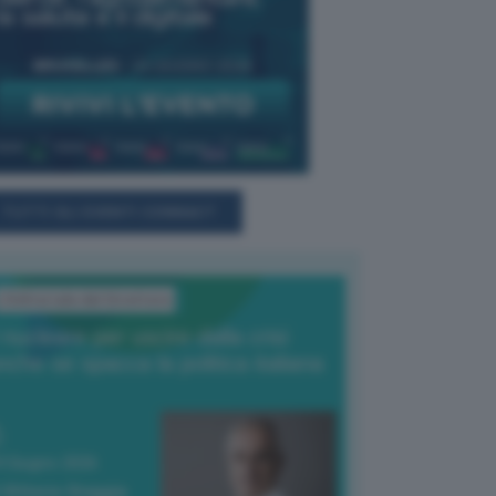
TUTTI GLI EVENTI CONNACT
L'Editoriale del Direttore
l nucleare per uscire dalla crisi
nche se spacca la politica italiana
4 Giugno 2026
 Vittorio Oreggia