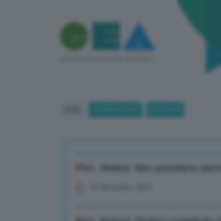
HOME
BREAKING NEWS
(PAGE 890)
Pnrr, Meloni: Non possiamo permet
22 Novembre 2024