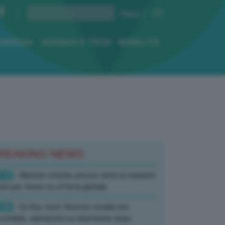
ENERGIA
SCIENZA E TECH
MOBILITÀ
REAKING NEWS
:10
- Materie critiche, prezzo rame ai massimi
rici per timori su offerta globale
:40
- Ex Ilva, fonti: Decreto strada non
corribile, valutazioni su alternative dopo