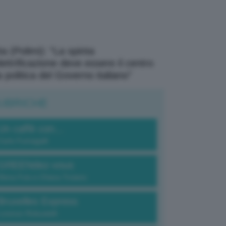
a (Polimi): “La spinta
elettrificazione deve essere il centro
a politica del Governo italiano”
UBRICHE
Un caffè con...
Carlo Fumagalli
GREENdez-vous
Elena Fois e Chiara Troiano
Bruxelles Express
Lorenzo Robustelli