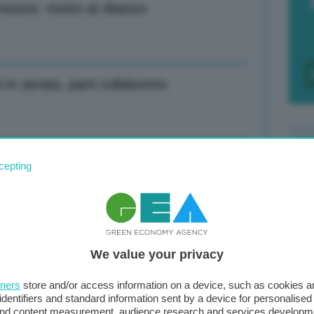
estre: rivisto al ribasso
 in serata, parti collaborino
o Gazprombank non fermano forniture a
cepting
F
c
d
 MWh al Ttf di Amsterdam (+1,90%)
We value your privacy
0
di
tners
store and/or access information on a device, such as cookies 
identifiers and standard information sent by a device for personalised
 and content measurement, audience research and services developm