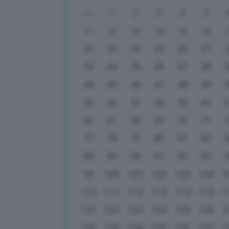
1
2
3
4
5
11
12
13
14
15
16
22
23
24
25
26
27
33
34
35
36
37
38
44
45
46
47
48
49
55
56
57
58
59
60
66
67
68
69
70
71
77
78
79
80
81
82
88
89
90
91
92
93
99
100
101
102
103
104
1
110
111
112
113
114
115
1
121
122
123
124
125
126
1
132
133
134
135
136
137
1