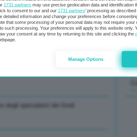
ur
1731 partners
may use precise geolocation data and identification 
 MWh al Ttf di Amsterdam (+1,90%)
ick to consent to our and our
1731 partners
’ processing as described 
detailed information and change your preferences before consenting
Il
te that some processing of your personal data may not require your 
t to such processing. Your preferences will apply to this website only
sta
aw your consent at any time by returning to this site and clicking the
met
 a 74 dollari al barile (+0,26%)
webpage.
col
al 
Manage Options
 a 74 dollari al barile (+0,26%)
C
o degli speculatori dei fondi