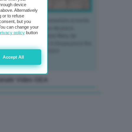
through device
above. Alternatively
 or to refuse
 mercato del tubero più consumato al mondo
consent, but you
. You can change your
 vivendo un crollo storico dei prezzi,
privacy policy
button
tendo a dura prova l'intera filiera, dai
tivatori ai trasformatori. In Europa prezzi fino
70% in meno rispetto al 2024
Accept All
anale Video GEA