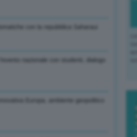
omatiche con la repubblica Saharaui
L'o
L'e
apr
’evento nazionale con studenti, dialogo
que
nnovativa Europa, ambiente geopolitico