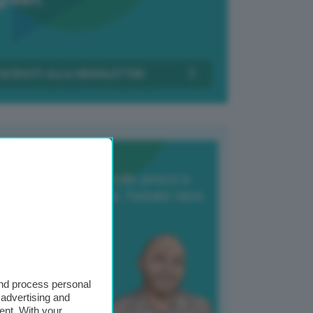
Transizione Italia
orte produzione, crollo prezzi e
oncorrenza asiatica: l’estate nera
elle patate
6 Agosto 2025
 Giuliano Zulin
and process personal
 advertising and
ent. With your