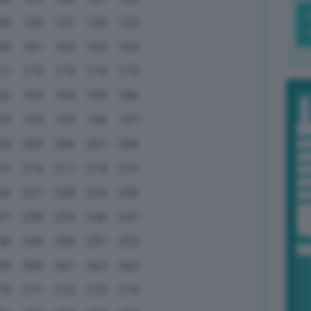
49
150
151
152
153
60
161
162
163
164
71
172
173
174
175
82
183
184
185
186
93
194
195
196
197
04
205
206
207
208
15
216
217
218
219
26
227
228
229
230
37
238
239
240
241
48
249
250
251
252
59
260
261
262
263
70
271
272
273
274