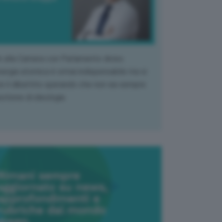
k alla Camera con Parlamento diviso.
nergia atomica è ormai indispensabile ma si
e il dibattito sperando che non sia sempre
stione di ideologia