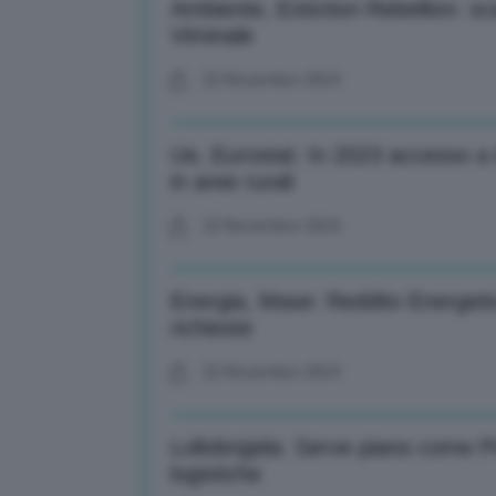
Ambiente, Extiction Rebellion: sca
Viminale
22 Novembre 2024
Ue, Eurostat: In 2023 accesso a 
in aree rurali
22 Novembre 2024
Energia, Mase: Reddito Energetic
richieste
22 Novembre 2024
Lollobrigida: Serve piano come P
logistiche