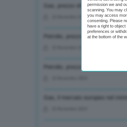
permission we and o
Gas, prezzo sfiora i 50 euro al
scanning. You may cl
you may access more 
22 Novembre 2024
consenting. Please no
have a right to objec
preferences or withdr
Petrolio, prezzo del Brent stabile
at the bottom of the 
22 Novembre 2024
Petrolio, prezzo del Brent stabile
22 Novembre 2024
Gas, il mercato europeo nel mirin
22 Novembre 2024