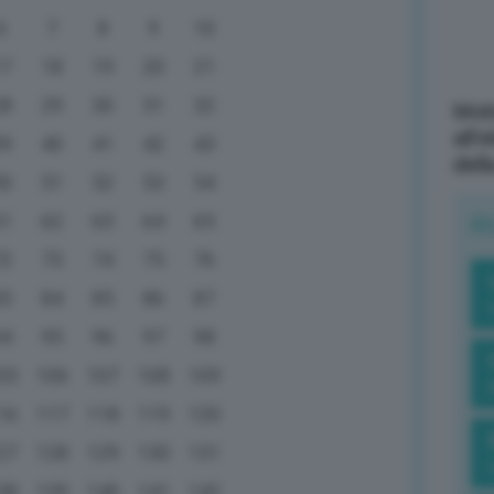
6
7
8
9
10
17
18
19
20
21
28
29
30
31
32
Mott
all’
39
40
41
42
43
dell
50
51
52
53
54
61
62
63
64
65
R
72
73
74
75
76
83
84
85
86
87
94
95
96
97
98
05
106
107
108
109
16
117
118
119
120
27
128
129
130
131
38
139
140
141
142