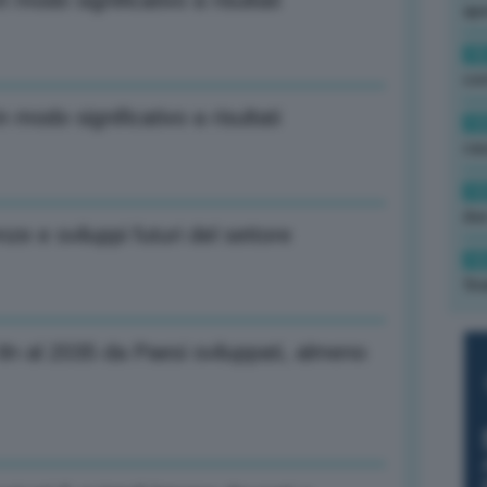
n modo significativo a risultati
ape
15
con
n modo significativo a risultati
13
cau
13
due
ze e sviluppi futuri del settore
12
fin
ln al 2035 da Paesi sviluppati, almeno