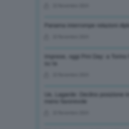
22 Novembre 2024
Panama interrompe relazioni dipl
22 Novembre 2024
Imprese, oggi Pmi Day: a Torino l
su Ia
22 Novembre 2024
Ue, Lagarde: Declino posizione i
meno favorevole
22 Novembre 2024