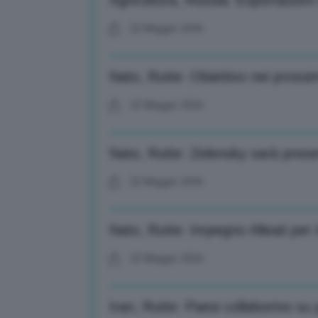
Agricoltura, Russia: Esportazioni 
22 Maggio 2026
Nato, Rutte: Obiettivo nei pros
22 Maggio 2026
Nato, Rutte: Zelensky sarà prese
22 Maggio 2026
Nato, Rutte: Impegno Alleati per A
22 Maggio 2026
Iran, Rutte: Paesi collaborino su