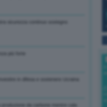
stra sicurezza continuo sostegno
nza più forte
I
a
investire in difesa e sostenere Ucraina
0
di
 produzione da carbone mentre cala