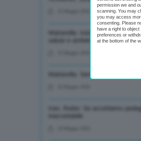
permission we and o
scanning. You may cl
22 Maggio 2026
you may access more 
consenting. Please no
have a right to objec
Mattarella: Iniziativa economica
preferences or withdr
salute e ambiente
at the bottom of the 
22 Maggio 2026
Mattarella: Senza valori condivis
22 Maggio 2026
Iran, Rubio: Se accettiamo pedag
inaccettabile
22 Maggio 2026