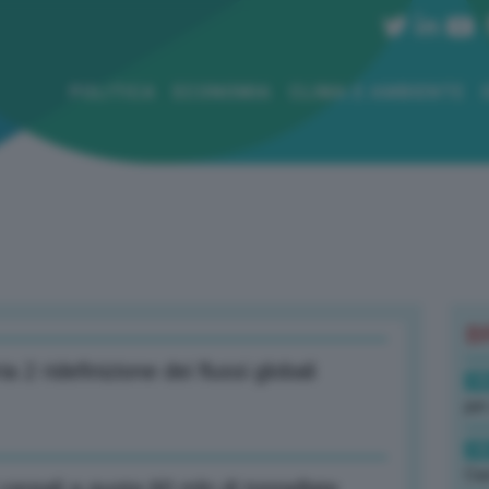
POLITICA
ECONOMIA
CLIMA E AMBIENTE
B
 2 ridefinizione dei flussi globali
19
per
19
Cas