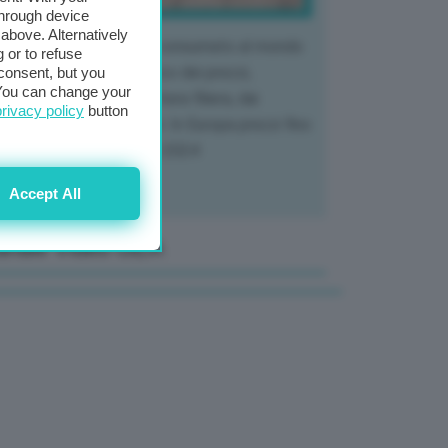
through device
above. Alternatively
 mercato del tubero più consumato al mondo
 or to refuse
 vivendo un crollo storico dei prezzi,
consent, but you
. You can change your
tendo a dura prova l'intera filiera, dai
privacy policy
button
tivatori ai trasformatori. In Europa prezzi fino
70% in meno rispetto al 2024
Accept All
anale Video GEA