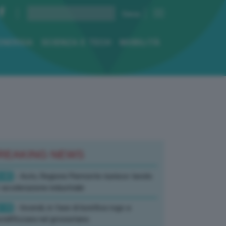
ENERGIA
SCIENZA E TECH
MOBILITÀ
REAKING NEWS
:45
- Auto, Regione Piemonte riunisce tavolo
 accelerazione industriale
:19
- Incendi, in fase di bonifica rogo a
tell’Azzara nel grossetano