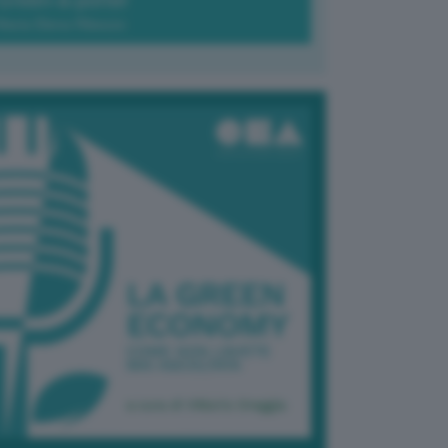
Green-à-porter
Maria Elena Ribezzo