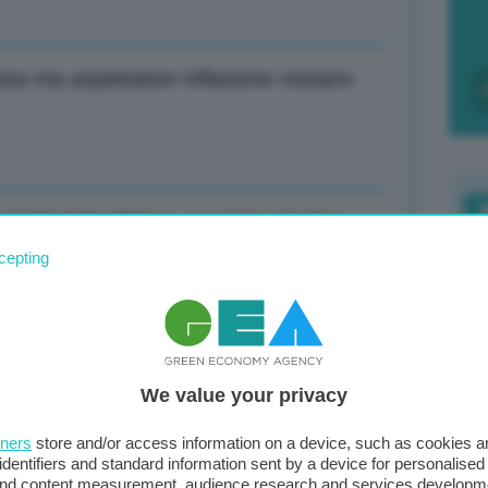
esa ma aspettative inflazione restano
2,72 dollari/libbra: ai minimi da fine
F
cepting
c
d
punti base (-2,13%)
0
We value your privacy
di
tners
store and/or access information on a device, such as cookies 
identifiers and standard information sent by a device for personalised
 per specie aliene
 and content measurement, audience research and services developm