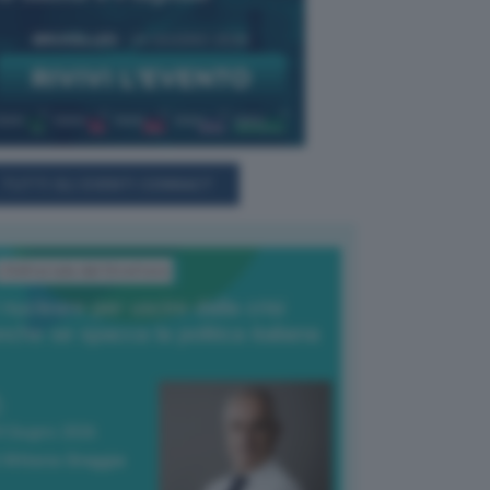
TUTTI GLI EVENTI CONNACT
L'Editoriale del Direttore
l nucleare per uscire dalla crisi
nche se spacca la politica italiana
4 Giugno 2026
 Vittorio Oreggia