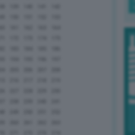
38
139
140
141
142
49
150
151
152
153
60
161
162
163
164
71
172
173
174
175
82
183
184
185
186
93
194
195
196
197
04
205
206
207
208
15
216
217
218
219
26
227
228
229
230
37
238
239
240
241
48
249
250
251
252
59
260
261
262
263
70
271
272
273
274