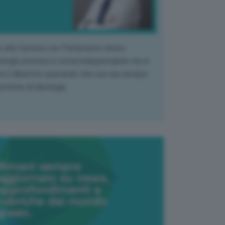
k alla Camera con Parlamento diviso.
nergia atomica è ormai indispensabile ma si
e il dibattito sperando che non sia sempre
stione di ideologia