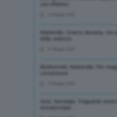
uso effettivo
22 Maggio 2026
Mattarella: Guerra devasta, ma a
della violenza
22 Maggio 2026
Biodiversità, Mattarella: Per m
conoscenza
22 Maggio 2026
Auto, Norvegia: Traguardo storic
immatricolate