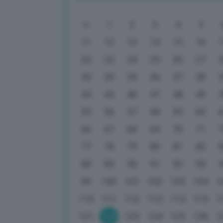
1
2
3
4
5
11
12
13
14
15
16
22
23
24
25
26
27
33
34
35
36
37
38
44
45
46
47
48
49
55
56
57
58
59
60
66
67
68
69
70
71
77
78
79
80
81
82
88
89
90
91
92
93
99
100
101
102
103
104
1
110
111
112
113
114
115
1
121
122
123
124
125
126
1