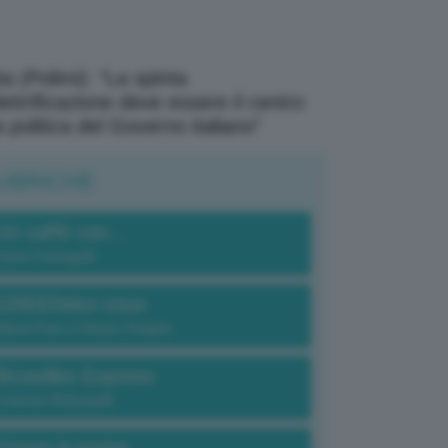
a (Polimi): “La spinta
elettrificazione deve essere il centro
a politica del Governo italiano”
UBRICHE
Un caffè con...
Carlo Fumagalli
GREENdez-vous
Elena Fois e Chiara Troiano
Bruxelles Express
Lorenzo Robustelli