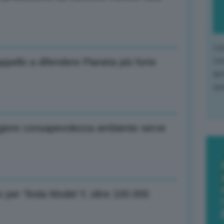
L'o
L'e
ppello a difendere Pianeta più forte
apr
que
aggiore consapevolezza ambiente serve
o per Tesla Model Y, oltre 100.000