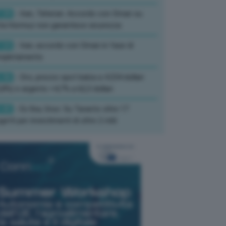
:39
- Iran, Teheran: Accordo con Oman su
ta Hormuz non garantisce sicurezza
:33
- Iran, accordo con Oman in fase di
mpletamento
:36
- Oro, prezzo spot balza a 4.234 dollari
,8%) e argento +4,7% a 62,3 dollari
:45
- Ex Ilva, Urso: Su Taranto oltre 17
getti per investimenti di oltre 2 mld