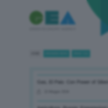
HOME
BREAKING NEWS
(PAGE 122)
Gas, El Pais: Con Power of Siberia
22 Maggio 2026