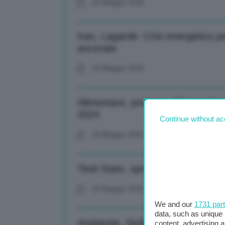
22 Maggio 2026
Iran, Lagarde: Crisi energetica p
ancorate
22 Maggio 2026
Alimentare, prezzo caffè in calo a 
2024
Continue without ac
22 Maggio 2026
Titoli Stato, spread in calo a 74 
22 Maggio 2026
We and our
1731 par
data, such as unique 
Ambiente, Sicilia: Cabina di regia
content, advertising