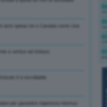
cereali a quota 60 mln di tonnellate
17
rot
17
simi anni spesa Ue e Canada come Usa
co
16
(+3
nte a vertice ad Ankara
15
pro
rticolo 5 è incrollabile
 piani per garantire riapertura Hormuz