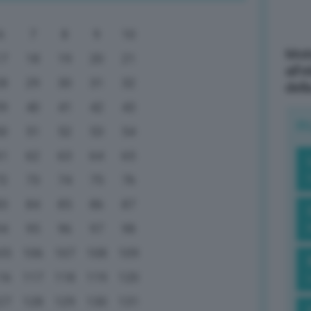
6
7
8
9
10
Mott
17
18
19
20
21
all’
28
29
30
31
32
dell
39
40
41
42
43
R
50
51
52
53
54
61
62
63
64
65
72
73
74
75
76
83
84
85
86
87
94
95
96
97
98
05
106
107
108
109
16
117
118
119
120
27
128
129
130
131