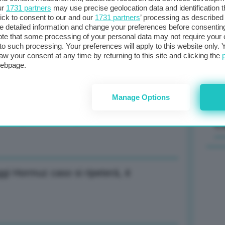
ur
1731 partners
may use precise geolocation data and identification 
ick to consent to our and our
1731 partners
’ processing as described 
Il
detailed information and change your preferences before consenting
sta
te that some processing of your personal data may not require your 
t to such processing. Your preferences will apply to this website only
met
 non può svolgersi recando danno a
aw your consent at any time by returning to this site and clicking the
col
webpage.
al 
Manage Options
i non può esserci pace
C
gi Hormuz caso si ripeterà, è