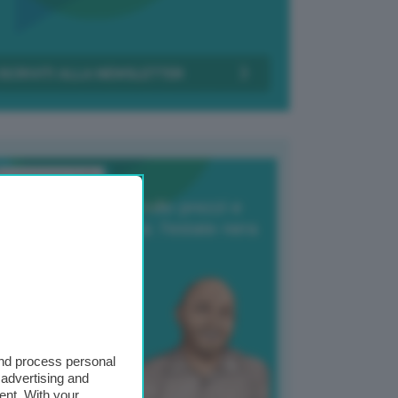
Transizione Italia
orte produzione, crollo prezzi e
oncorrenza asiatica: l’estate nera
elle patate
6 Agosto 2025
 Giuliano Zulin
and process personal
 advertising and
ent. With your