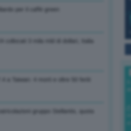
liardo per il caffé green
 collocati 3 mila mld di dollari, Italia
 a Taiwan: 4 morti e oltre 50 feriti
I
a
tricolazioni gruppo Stellantis, quota
0
di