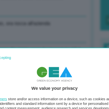
to, ora tocca all’azienda
ntana: Da inizio anno ha importato 17,1
F
cepting
c
d
one avviso avvio procedure esproprio
0
We value your privacy
di
tners
store and/or access information on a device, such as cookies 
identifiers and standard information sent by a device for personalised
rovvigionamento materie prime per
 and content measurement, audience research and services developm