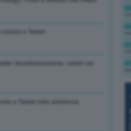
 energy): Pronti a investire 500 milioni
17
rot
17
la scossa a Taiwan
co
16
(+3
 leader decarbonizzazione, carbon tax
15
pro
rnire a Taiwan tutta assistenza