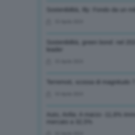
Sostenibilità, Illy: Fondo da un mi
03 Aprile 2024
Sostenibilità, green bond: nel 2024
leader
03 Aprile 2024
Terremoti, scossa di magnitudo 7.4
03 Aprile 2024
Auto, Anfia: A marzo -11,6% imma
mercato a 32,5%
02 Aprile 2024