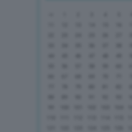
1
2
3
4
5
11
12
13
14
15
16
22
23
24
25
26
27
33
34
35
36
37
38
44
45
46
47
48
49
55
56
57
58
59
60
66
67
68
69
70
71
77
78
79
80
81
82
88
89
90
91
92
93
99
100
101
102
103
104
1
110
111
112
113
114
115
1
121
122
123
124
125
126
1