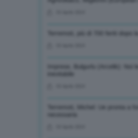
Agrivoltaico, Migliorini (European
03 Aprile 2024
Terremoti, più di 700 feriti dopo 
03 Aprile 2024
Imprese, Bulgurlu (Arcelik): Noi
inevitabile
03 Aprile 2024
Terremoti, Michel: Ue pronta a fo
necessaria
03 Aprile 2024