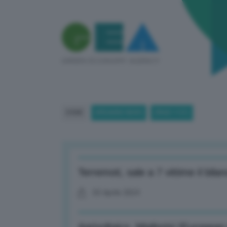
HOME
BREAKING NEWS
(PAGE 1121)
Terremoti, sale a 7 vittime il bila
03 Aprile 2024