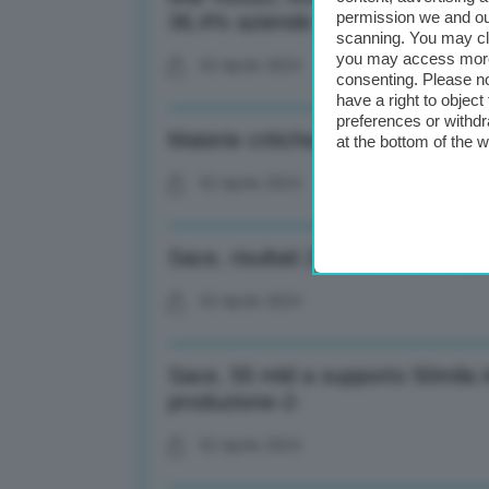
permission we and o
36,4% aziende
scanning. You may cl
you may access more 
02 Aprile 2024
consenting. Please no
have a right to objec
preferences or withdr
Materie critiche, Ue avvia dialog
at the bottom of the 
02 Aprile 2024
Sace, risultati 2023: Garanzie gr
02 Aprile 2024
Sace, 55 mld a supporto 50mila 
produzione-2-
02 Aprile 2024