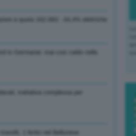
ioni a quota 162.083: -34,4% elettriche
L'o
L'e
apr
d in Germania: mai così caldo nella
que
ndacati, trattativa complessa per
ravolti, 1 ferito nel Bellunese