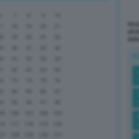
6
7
8
9
10
Mott
17
18
19
20
21
all’
28
29
30
31
32
dell
39
40
41
42
43
R
50
51
52
53
54
61
62
63
64
65
72
73
74
75
76
83
84
85
86
87
94
95
96
97
98
05
106
107
108
109
16
117
118
119
120
27
128
129
130
131