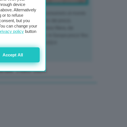
through device
above. Alternatively
 mercato del tubero più consumato al mondo
 or to refuse
 vivendo un crollo storico dei prezzi,
consent, but you
. You can change your
tendo a dura prova l'intera filiera, dai
privacy policy
button
tivatori ai trasformatori. In Europa prezzi fino
70% in meno rispetto al 2024
Accept All
anale Video GEA