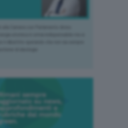
k alla Camera con Parlamento diviso.
nergia atomica è ormai indispensabile ma si
e il dibattito sperando che non sia sempre
stione di ideologia