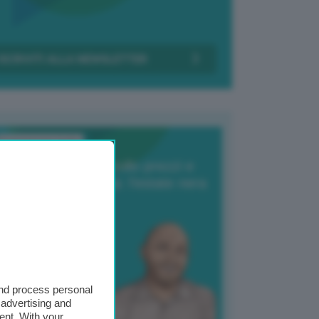
Transizione Italia
orte produzione, crollo prezzi e
oncorrenza asiatica: l’estate nera
elle patate
6 Agosto 2025
 Giuliano Zulin
and process personal
 advertising and
ent. With your