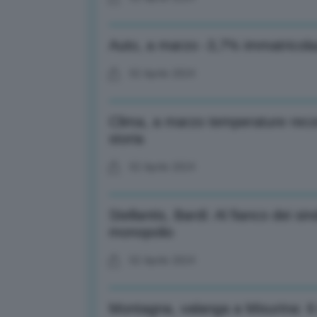
Auto, a marzo -3,7% immatricolaz
02 Aprile 2024
Clima, a marzo temperature recor
storia
02 Aprile 2024
Stellantis, Bardi: Al fianco dei si
monopolio
02 Aprile 2024
Montagna, valanga a Misurina: 6 t