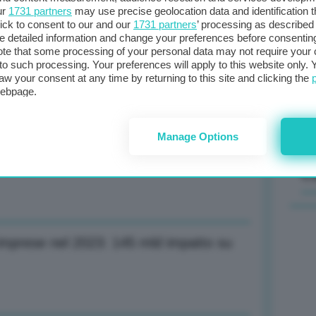
ur
1731 partners
may use precise geolocation data and identification 
ick to consent to our and our
1731 partners
’ processing as described 
Il
detailed information and change your preferences before consenting
sta
te that some processing of your personal data may not require your 
t to such processing. Your preferences will apply to this website only
met
aw your consent at any time by returning to this site and clicking the
col
o rafforzato con Giappone
webpage.
al 
Manage Options
een 2,4 mld
C
imprese nel 2023: 145 mld impatto su