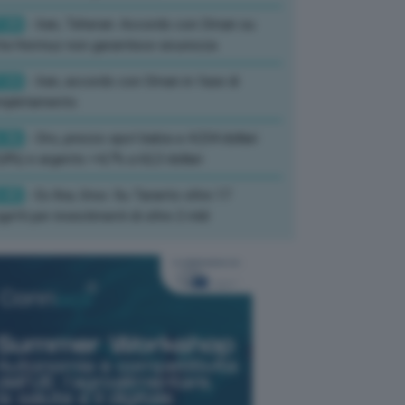
:39
- Iran, Teheran: Accordo con Oman su
ta Hormuz non garantisce sicurezza
:33
- Iran, accordo con Oman in fase di
mpletamento
:36
- Oro, prezzo spot balza a 4.234 dollari
,8%) e argento +4,7% a 62,3 dollari
:45
- Ex Ilva, Urso: Su Taranto oltre 17
getti per investimenti di oltre 2 mld