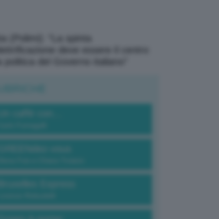
a (Polimi): “La spinta
elettrificazione deve essere il centro
a politica del Governo italiano”
UBRICHE
Un caffè con...
Carlo Fumagalli
GREENdez-vous
Elena Fois e Chiara Troiano
Bruxelles Express
Lorenzo Robustelli