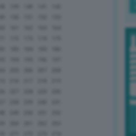
38
139
140
141
142
49
150
151
152
153
60
161
162
163
164
71
172
173
174
175
82
183
184
185
186
93
194
195
196
197
04
205
206
207
208
15
216
217
218
219
26
227
228
229
230
37
238
239
240
241
48
249
250
251
252
59
260
261
262
263
70
271
272
273
274