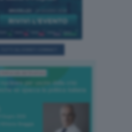
TUTTI GLI EVENTI CONNACT
L'Editoriale del Direttore
l nucleare per uscire dalla crisi
nche se spacca la politica italiana
4 Giugno 2026
 Vittorio Oreggia