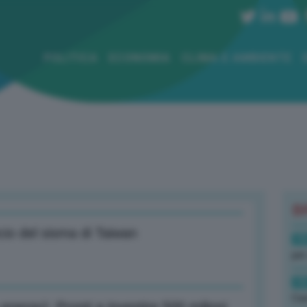
POLITICA
ECONOMIA
CLIMA E AMBIENTE
B
ncio del sisma di Taiwan
19
per
19
Cas