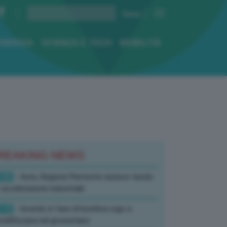
ENERGIA
SCIENZA E TECH
MOBILITÀ
REAKING NEWS
:45
- Auto, Regione Piemonte riunisce tavolo
 accelerazione industriale
:19
- Incendi, in fase di bonifica rogo a
tell’Azzara nel grossetano