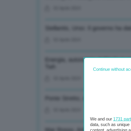
02 Aprile 2024
Stellantis, Urso: Il governo ha da
02 Aprile 2024
Energia, autonomia dell’Italia lo
Twh
Continue without ac
02 Aprile 2024
Ponte Stretto, domani pubblicazi
02 Aprile 2024
We and our
1731 par
data, such as unique 
Mar Rosso, Anfia: Difficoltà app
content, advertising