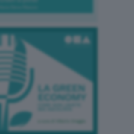
Green-à-porter
Maria Elena Ribezzo