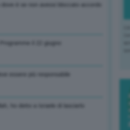
e dove è se non avessi bloccato accordo
L'o
L'e
Programme il 22 giugno
apr
que
ve essere più responsabile
, ho detto a Israele di lasciarlo