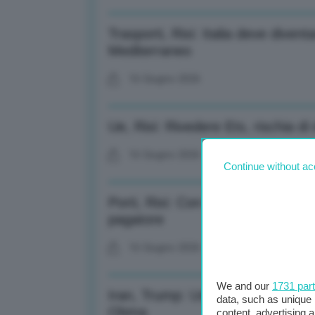
Trasporti, Rixi: Italia deve diven
Mediterraneo
16 Giugno 2026
Ue, Rixi: Rivedere Ets, rischia di 
16 Giugno 2026
Continue without ac
Porti, Rixi: Con riforma cabina di 
pagatore
16 Giugno 2026
We and our
1731 par
Iran, Trump: Usa non investiran
data, such as unique 
Obma
content, advertising