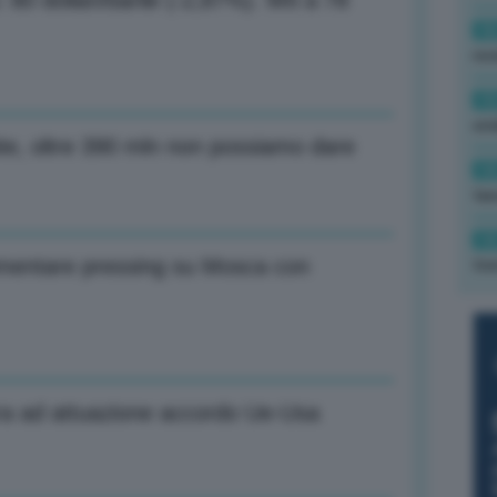
 80 dollari/barile (-2,87%). Wti a 78
16
rev
15
ond
imite, oltre 390 mln non possiamo dare
14
tas
14
umentare pressing su Mosca con
tre
era ad attuazione accordo Ue-Usa