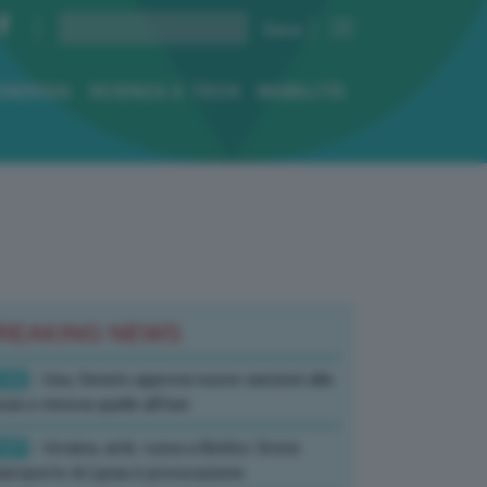
ENERGIA
SCIENZA E TECH
MOBILITÀ
REAKING NEWS
:52
- Usa, Senato approva nuove sanzioni alla
sia e rinnova quelle all’Iran
:07
- Ucraina, amb. russa a Berlino: Drone
’aeroporto di Lipsia è provocazione