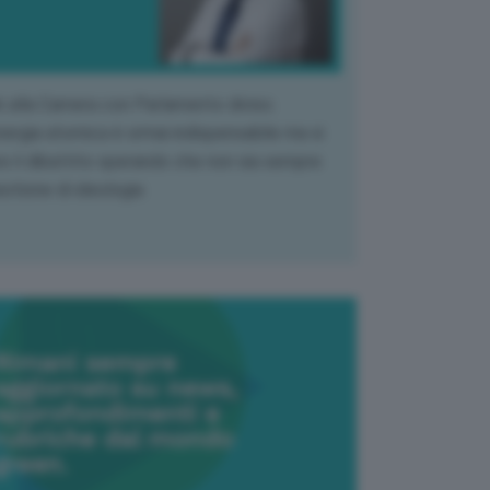
k alla Camera con Parlamento diviso.
nergia atomica è ormai indispensabile ma si
e il dibattito sperando che non sia sempre
stione di ideologia