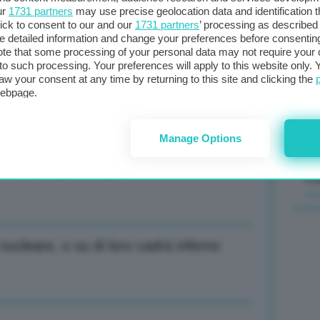
ur
1731 partners
may use precise geolocation data and identification 
ick to consent to our and our
1731 partners
’ processing as described 
Il
detailed information and change your preferences before consenting
sta
te that some processing of your personal data may not require your 
t to such processing. Your preferences will apply to this website only
met
lavoro per accordo difesa, energia,
aw your consent at any time by returning to this site and clicking the
col
webpage.
al 
Manage Options
ati sarà più semplice***”
C
ucleare, o su di loro cadrà inferno