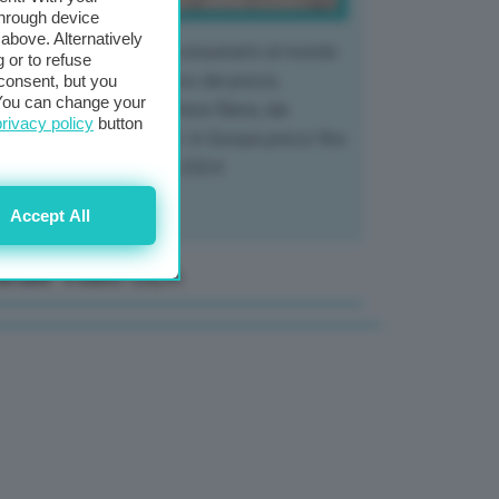
through device
above. Alternatively
 mercato del tubero più consumato al mondo
 or to refuse
 vivendo un crollo storico dei prezzi,
consent, but you
. You can change your
tendo a dura prova l'intera filiera, dai
privacy policy
button
tivatori ai trasformatori. In Europa prezzi fino
70% in meno rispetto al 2024
Accept All
anale Video GEA