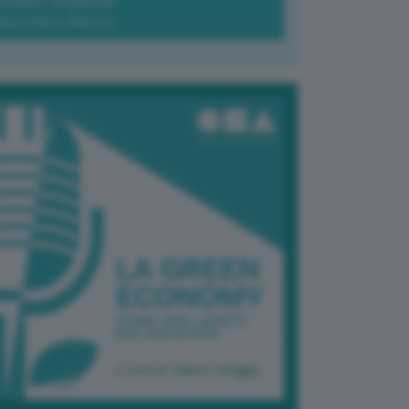
Green-à-porter
Maria Elena Ribezzo