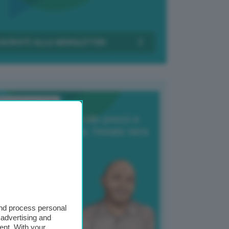
Transizione Italia
orte produzione, crollo prezzi e
oncorrenza asiatica: l’estate nera
elle patate
6 Agosto 2025
 Giuliano Zulin
and process personal
 advertising and
ent. With your