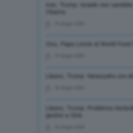
Iran, Trump: Israele non sarebb
Obama
16 Giugno 2026
Onu, Papa Leone al World Food 
16 Giugno 2026
Libano, Trump: Netanyahu ora de
16 Giugno 2026
Libano, Trump: Problema Hezbollah
gestire a Siria
16 Giugno 2026