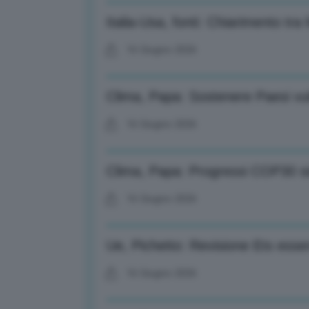
Italia-Usa, fonti: Chiarimento tra
16 Giugno 2026
Clima, Papa: Sostenere Paesi vuln
16 Giugno 2026
Clima, Papa: Progressi COP30 sia
16 Giugno 2026
Ue, Pichetto: Revisione Ets esse
16 Giugno 2026