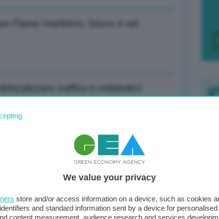
tare Paese marittimo, futuro è nel
delocalizzare traffico e indebolirci
F
cepting
c
d
regia unica, fine era dello Stato
0
We value your privacy
di
tners
store and/or access information on a device, such as cookies 
no soldi, non abbiamo pagato come
identifiers and standard information sent by a device for personalised
 and content measurement, audience research and services developm