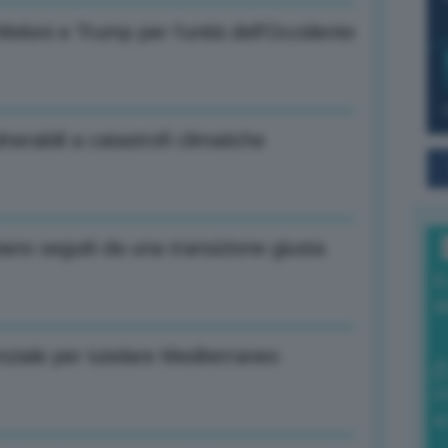
 Meloni e Trump per l’unità dell’Occidente
erabili a catastrofi climatiche
no seguiti da una transizione giusta
I
a
nziale per tutelare Mediterraneo
0
di