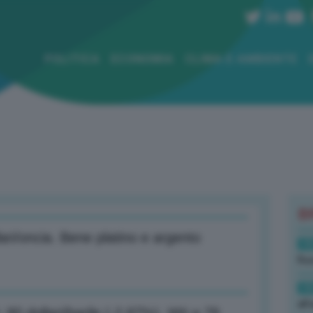
POLITICA
ECONOMIA
CLIMA E AMBIENTE
B
lari/oncia. Bene platino e argento
19
Rus
19
all