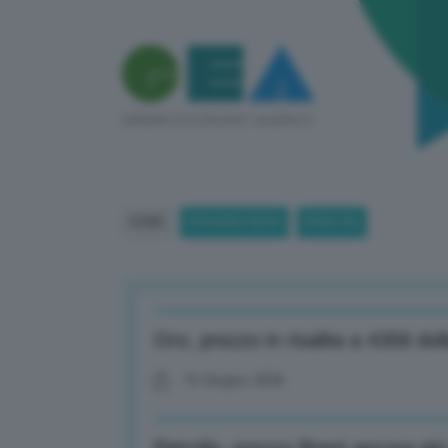
HOME
BREAKING NEWS
(PAGE 86)
Oro, prezzo in risalita a 4358 dol
16 Giugno 2026