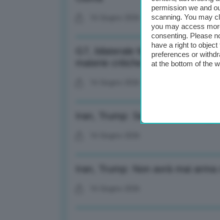
permission we and o
scanning. You may cl
16 Giugno 2026
you may access more 
consenting. Please no
have a right to objec
G7, bilaterale Meloni-Carney: Al 
preferences or withdr
materie critiche
at the bottom of the 
16 Giugno 2026
Iran, Trump: Seconda fase negozi
16 Giugno 2026
Iran, Trump: Non avrà mai arma n
16 Giugno 2026