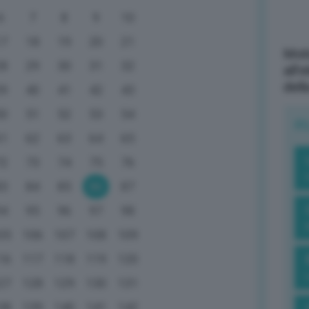
6
7
8
9
10
17
18
19
20
21
Mott
28
29
30
31
32
all’
dell
39
40
41
42
43
50
51
52
53
54
R
61
62
63
64
65
72
73
74
75
76
83
84
85
86
87
94
95
96
97
98
05
106
107
108
109
16
117
118
119
120
27
128
129
130
131
38
139
140
141
142