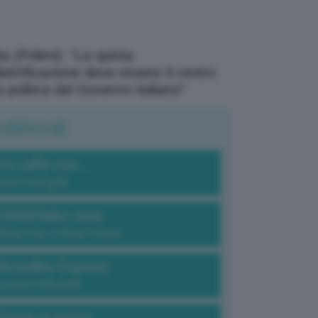
a (Polimi): “La spinta
elettrificazione deve essere il centro
a politica del Governo italiano”
UBRICHE
Un caffè con...
Carlo Fumagalli
GREENdez-vous
Elena Fois e Chiara Troiano
Bruxelles Express
Lorenzo Robustelli