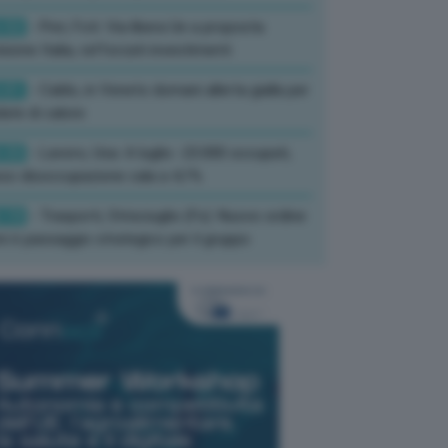
:52
- Pnrr, Foti: Via libera Ue a proposta
isione Italia, rafforzati investimenti
:01
- Caldo, in Veneto domani allerta gialla per
ate di calore
:33
- Lavoro, Usa: A luglio -23.000 occupati,
so disoccupazione cala a 4,1%
:19
- Trasporti, Strisciuglio (Fs): Nuovo ordine
ni è passaggio strategico per il gruppo