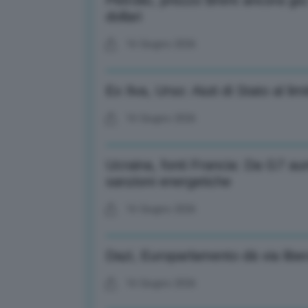
Petrolio, prezzo Brent ancora giù:
dollari
16 Giugno 2026
Ex Ilva, Urso: Aiuti di Stato al l
16 Giugno 2026
Ucraina, fonti Francia: Da G7 a
sanzioni energetiche
16 Giugno 2026
Dazi, Europarlamento dà via lib
16 Giugno 2026