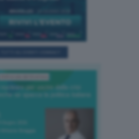
TUTTI GLI EVENTI CONNACT
L'Editoriale del Direttore
l nucleare per uscire dalla crisi
nche se spacca la politica italiana
4 Giugno 2026
 Vittorio Oreggia