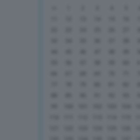
1
2
3
4
5
11
12
13
14
15
16
22
23
24
25
26
27
33
34
35
36
37
38
44
45
46
47
48
49
55
56
57
58
59
60
66
67
68
69
70
71
77
78
79
80
81
82
88
89
90
91
92
93
99
100
101
102
103
104
1
110
111
112
113
114
115
1
121
122
123
124
125
126
1
132
133
134
135
136
137
1