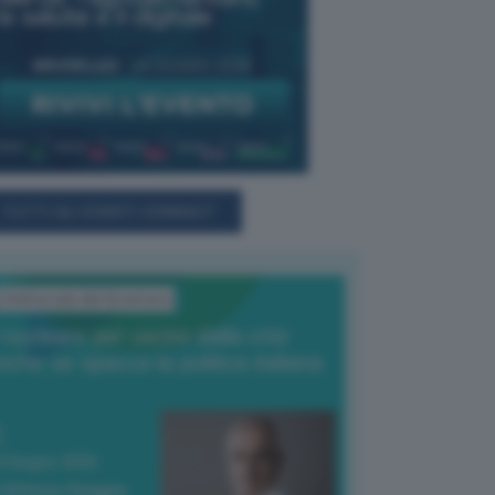
TUTTI GLI EVENTI CONNACT
L'Editoriale del Direttore
l nucleare per uscire dalla crisi
nche se spacca la politica italiana
4 Giugno 2026
 Vittorio Oreggia