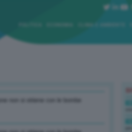
POLITICA
ECONOMIA
CLIMA E AMBIENTE
B
one non si ottiene con le bombe
18
sto
16
per