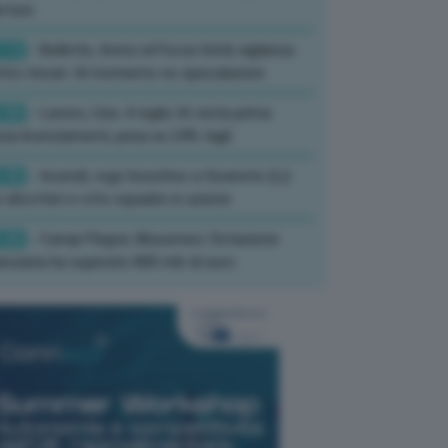
rture
:13
- Bollette, Arera rafforza Unità vigilanza
tro rincari: Al momento no speculazioni
:50
- Lavoro, Usa: A luglio IA resta prima
sa licenziamenti, pesa su 24% tagli
:35
- Incendi, rogo boschivo a Suvereto (Li):
 elicotteri e otto squadre in azione
:26
- Campi Flegrei, Musumeci: Dotazione
anziaria ha superato 800 mln di euro