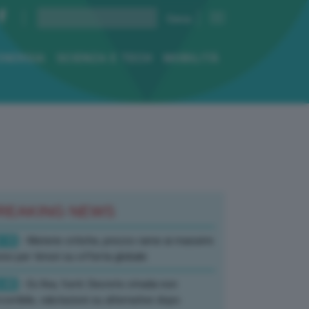
ENERGIA
SCIENZA E TECH
MOBILITÀ
REAKING NEWS
:10
- Materie critiche, prezzo rame ai massimi
rici per timori su offerta globale
:40
- Ex Ilva, fonti: Decreto strada non
corribile, valutazioni su alternative dopo