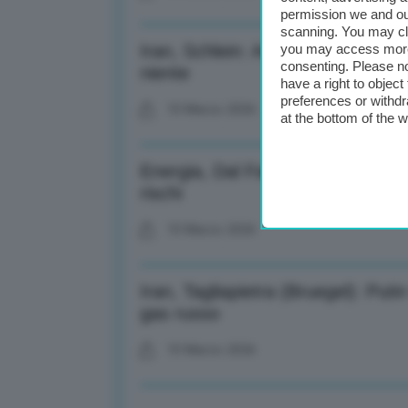
permission we and o
scanning. You may cl
Iran, Schlein: Accise mobili? Si
you may access more 
consenting. Please no
niente
have a right to objec
preferences or withdr
10 Marzo 2026
at the bottom of the 
Energia, Dal Fabbro (Iren): Chi ha
rischi
10 Marzo 2026
Iran, Tagliapietra (Bruegel): Puti
gas russo
10 Marzo 2026