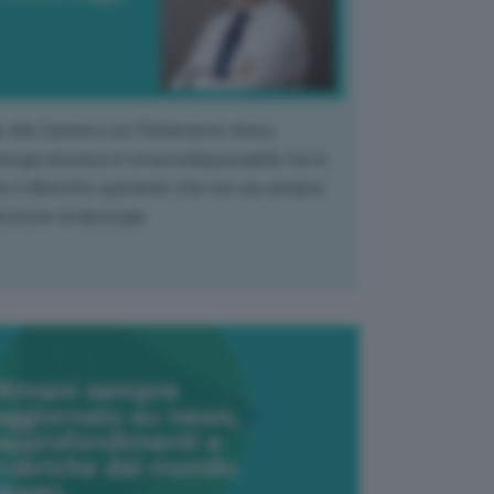
k alla Camera con Parlamento diviso.
nergia atomica è ormai indispensabile ma si
e il dibattito sperando che non sia sempre
stione di ideologia