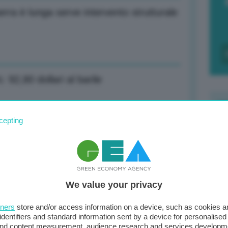
rra è lunga serve intervento strutturale
 92,80 dollari al barile
cepting
F
nutenzione aerea patrimonio del Paese
c
d
We value your privacy
e è ancora solido e noi non vogliamo la
0
di
tners
store and/or access information on a device, such as cookies 
identifiers and standard information sent by a device for personalised
 and content measurement, audience research and services developm