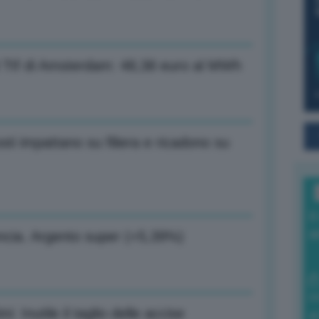
al Ttf di Amsterdam: 48,38 euro al MWh
sti impattano su filiera e ricadono su
I
a
oncia. Argento super (+5,39%)
0
 Inutile il taglio delle accise
di