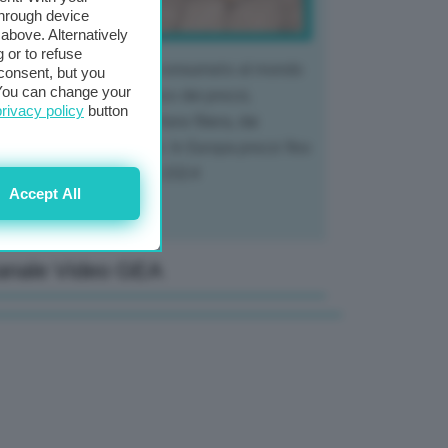
through device
above. Alternatively
 or to refuse
 mercato del tubero più consumato al mondo
consent, but you
. You can change your
 vivendo un crollo storico dei prezzi,
privacy policy
button
tendo a dura prova l'intera filiera, dai
tivatori ai trasformatori. In Europa prezzi fino
70% in meno rispetto al 2024
Accept All
anale Video GEA