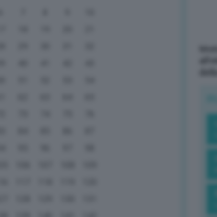
6
7
8
9
10
17
18
19
20
21
28
29
30
31
32
Mott
all’
39
40
41
42
43
dell
50
51
52
53
54
61
62
63
64
65
R
72
73
74
75
76
83
84
85
86
87
94
95
96
97
98
05
106
107
108
109
16
117
118
119
120
27
128
129
130
131
38
139
140
141
142