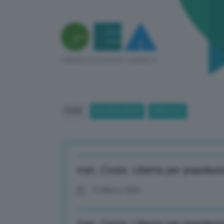
HOME
BREAKING NEWS
(PAGE 247)
Iran, Costa: Liberta per popolazi
10 Marzo 2026