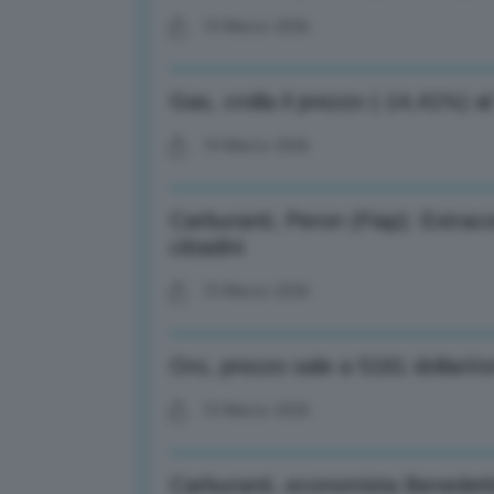
10 Marzo 2026
Gas, crolla il prezzo (-14,41%) 
10 Marzo 2026
Carburanti, Peron (Fiap): Extraco
cittadini
10 Marzo 2026
Oro, prezzo sale a 5181 dollari/
10 Marzo 2026
Carburanti, economista Benedettini: