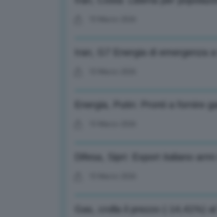
Iran, Costa: Liberta per popolazi
10 Marzo 2026
Iran, G7 Energia di emergenza a 
10 Marzo 2026
Energia, Putin: Pronti a fornire g
10 Marzo 2026
Difesa, Sipri: Export italiano ar
10 Marzo 2026
Gas, crolla il prezzo (-14,41%) 