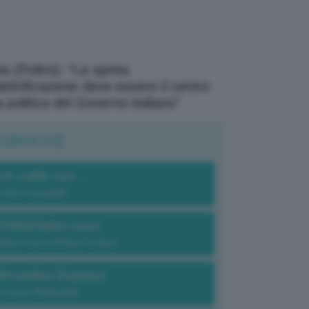
a (Polimi): “La spinta
elettrificazione deve essere il centro
a politica del Governo italiano”
UBRICHE
Un caffè con...
Carlo Fumagalli
GREENdez-vous
Elena Fois e Chiara Troiano
Bruxelles Express
Lorenzo Robustelli