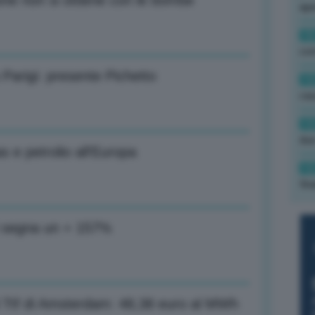
one non si ottiene con le bombe
ape
15
con
Parigi: presente Pichetto
13
cau
13
due
as e petrolio all’Europa
12
fin
mi segna un + 157%
al Ttf di Amsterdam: 48,38 euro al MWh