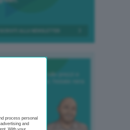
Transizione Italia
orte produzione, crollo prezzi e
oncorrenza asiatica: l’estate nera
elle patate
6 Agosto 2025
 Giuliano Zulin
and process personal
 advertising and
ent. With your