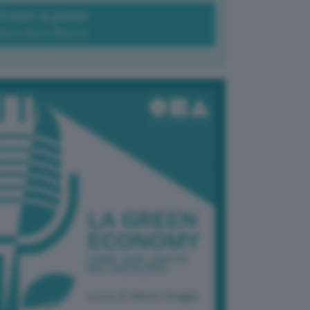
Green-à-porter
Maria Elena Ribezzo