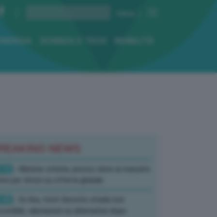
ENERGIA
SCIENZA E TECH
MOBILITÀ
REAKING NEWS
:10
- Materie critiche, prezzo rame ai massimi
rici per timori su offerta globale
:40
- Ex Ilva, fonti: Decreto strada non
corribile, valutazioni su alternative dopo