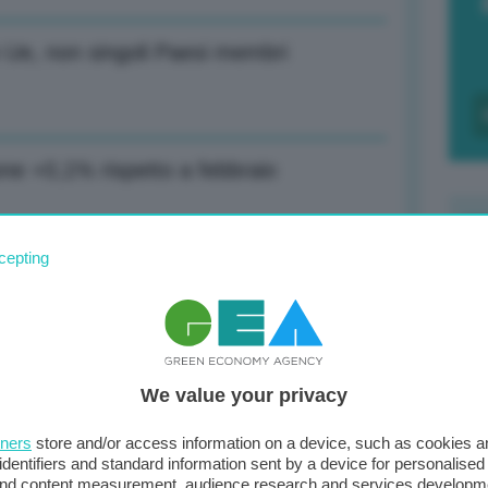
 Ue, non singoli Paesi membri
one +0,1% rispetto a febbraio
cepting
F
zione produzione, -1,8% su anno
c
d
We value your privacy
danno che abbiamo viene dalla continua
0
di
tners
store and/or access information on a device, such as cookies 
identifiers and standard information sent by a device for personalised
 and content measurement, audience research and services developm