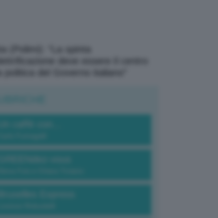
a (Polimi): “La spinta
elettrificazione deve essere il centro
a politica del Governo italiano”
UBRICHE
Un caffè con...
Carlo Fumagalli
GREENdez-vous
Elena Fois e Chiara Troiano
Bruxelles Express
Lorenzo Robustelli