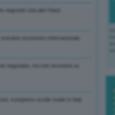
ito negoziati Usa-altri Paesi
L'o
L'e
u scenario economico internazionale
apr
que
ne negoziata, ma tutti strumenti su
oni, trumpismo uccide made in Italy