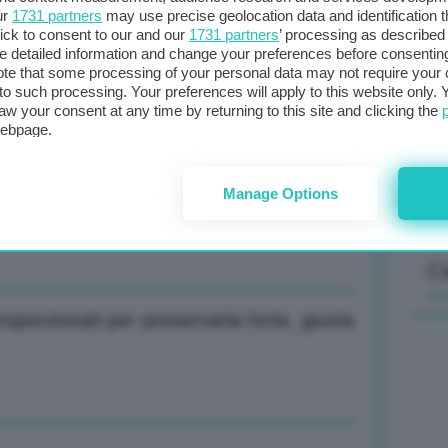
ur
1731 partners
may use precise geolocation data and identification 
ick to consent to our and our
1731 partners
’ processing as described 
nuito del 7,5% nei mesi gennaio-aprile
detailed information and change your preferences before consenting
Il
te that some processing of your personal data may not require your 
t to such processing. Your preferences will apply to this website only
sta
aw your consent at any time by returning to this site and clicking the
met
webpage.
col
al 
ezza e lungimiranza per affrontare sfide
Manage Options
C
proporzionati per preservarla forte, giusta