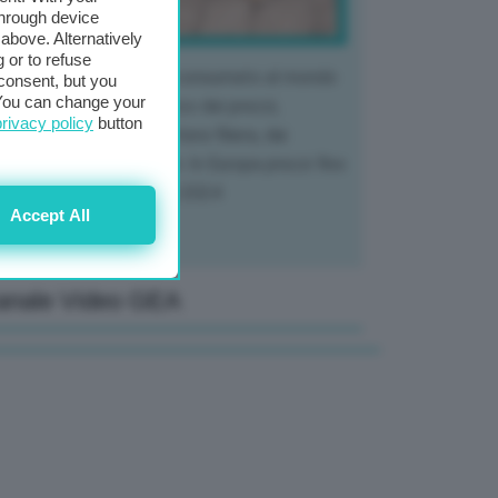
through device
above. Alternatively
 or to refuse
 mercato del tubero più consumato al mondo
consent, but you
. You can change your
 vivendo un crollo storico dei prezzi,
privacy policy
button
tendo a dura prova l'intera filiera, dai
tivatori ai trasformatori. In Europa prezzi fino
70% in meno rispetto al 2024
Accept All
anale Video GEA