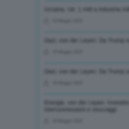
Ucraina, Ue: 1 mld a industria mil
09 Maggio 2025
Dazi, von der Leyen: Da Trump s
09 Maggio 2025
Dazi, von der Leyen: Da Trump s
09 Maggio 2025
Energia, von der Leyen: Investire
interconnessioni e stoccaggi
09 Maggio 2025