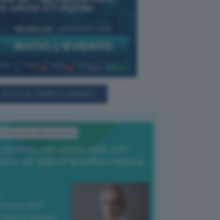
TUTTI GLI EVENTI CONNACT
L'Editoriale del Direttore
l nucleare per uscire dalla crisi
nche se spacca la politica italiana
4 Giugno 2026
 Vittorio Oreggia