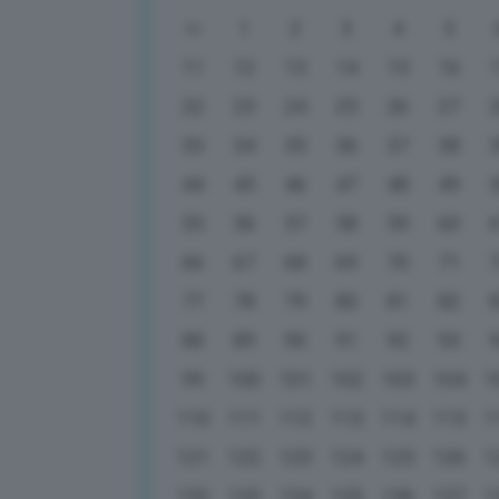
1
2
3
4
5
11
12
13
14
15
16
22
23
24
25
26
27
33
34
35
36
37
38
44
45
46
47
48
49
55
56
57
58
59
60
66
67
68
69
70
71
77
78
79
80
81
82
88
89
90
91
92
93
99
100
101
102
103
104
1
110
111
112
113
114
115
1
121
122
123
124
125
126
1
132
133
134
135
136
137
1