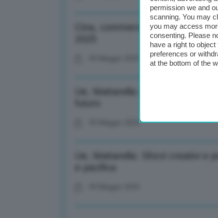
permission we and o
scanning. You may cl
Cina, commercio con Russia dimi
you may access more 
consenting. Please no
2025
have a right to objec
preferences or withdr
09 Maggio 2025
at the bottom of the 
Ue, Mattarella: Coraggio, risolut
futuro
09 Maggio 2025
Ue, Mattarella: Sforzi creativi e 
e pacifica
09 Maggio 2025