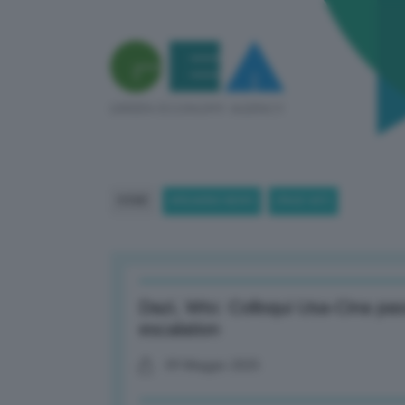
HOME
BREAKING NEWS
(PAGE 687)
Dazi, Wto: Colloqui Usa-Cina pass
escalation
09 Maggio 2025