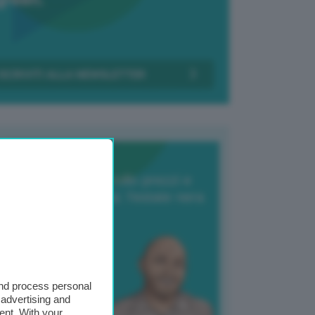
Transizione Italia
orte produzione, crollo prezzi e
oncorrenza asiatica: l’estate nera
elle patate
6 Agosto 2025
 Giuliano Zulin
and process personal
 advertising and
ent. With your