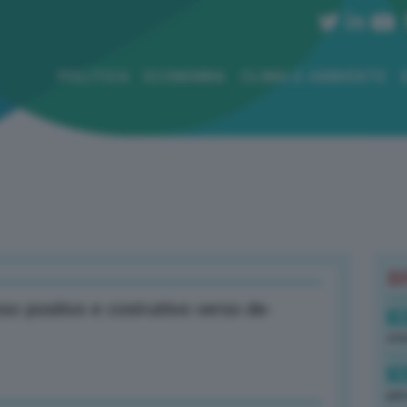
POLITICA
ECONOMIA
CLIMA E AMBIENTE
B
o positivo e costruttivo verso de-
18
sto
16
per