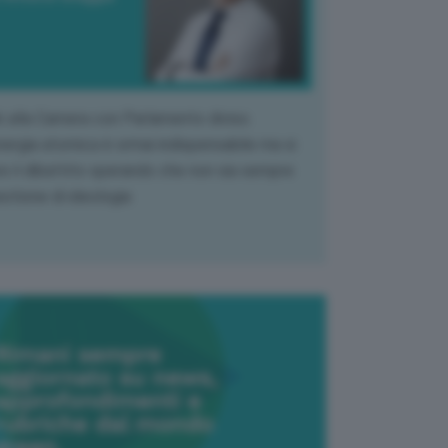
k alla Camera con Parlamento diviso.
nergia atomica è ormai indispensabile ma si
e il dibattito sperando che non sia sempre
stione di ideologia