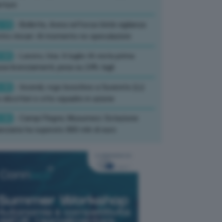
rture
:13
- Bollette, Arera rafforza Unità vigilanza
tro rincari: Al momento no speculazioni
:50
- Lavoro, Usa: A luglio IA resta prima
sa licenziamenti, pesa su 24% tagli
:35
- Incendi, rogo boschivo a Suvereto (Li):
 elicotteri e otto squadre in azione
:26
- Campi Flegrei, Musumeci: Dotazione
anziaria ha superato 800 mln di euro