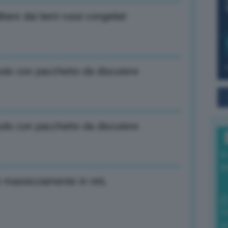
itare dai beni russi congelati
olo con pacchetto da discutere
olo con pacchetto da discutere
I
a
 massicciamente in reti,
0
di