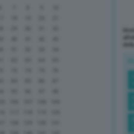
6
7
8
9
10
17
18
19
20
21
28
29
30
31
32
Mott
all’
39
40
41
42
43
dell
50
51
52
53
54
61
62
63
64
65
R
72
73
74
75
76
83
84
85
86
87
94
95
96
97
98
05
106
107
108
109
16
117
118
119
120
27
128
129
130
131
38
139
140
141
142