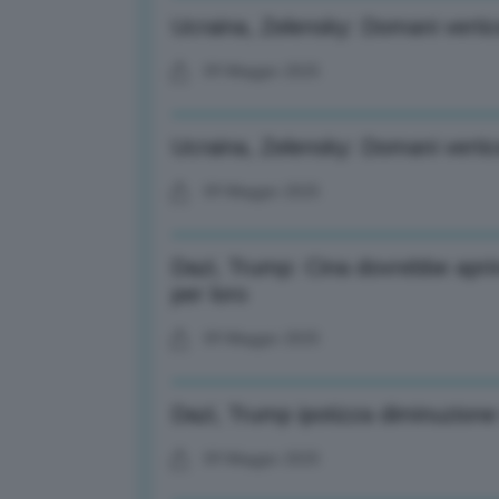
Ucraina, Zelensky: Domani vertic
09 Maggio 2025
Ucraina, Zelensky: Domani vertic
09 Maggio 2025
Dazi, Trump: Cina dovrebbe apri
per loro
09 Maggio 2025
Dazi, Trump ipotizza diminuzione
09 Maggio 2025