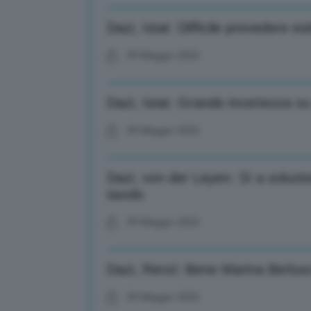
Dazi, Istat: Difficile prevedere es
09 Maggio 2025
Dazi, Istat: Grande incertezza s
09 Maggio 2025
Dazi, von der Leyen: Sì a soluzio
tavolo
09 Maggio 2025
Dazi, Renzi: Bene Marina Berlusc
09 Maggio 2025