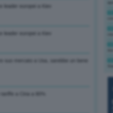
ape
e leader europei a Kiev
15
con
13
e leader europei a Kiev
cau
13
due
re suo mercato a Usa, sarebbe un bene
12
fin
 tariffe a Cina a 80%