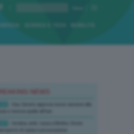
ENERGIA
SCIENZA E TECH
MOBILITÀ
REAKING NEWS
:52
- Usa, Senato approva nuove sanzioni alla
sia e rinnova quelle all’Iran
:07
- Ucraina, amb. russa a Berlino: Drone
’aeroporto di Lipsia è provocazione