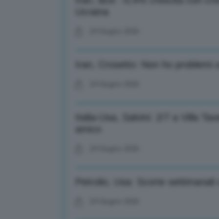
Iran, Bce: -0,4% crescita con cri
Ucraina
24 Giugno 2026
Iran, Crosetto: Non ho problemi a 
24 Giugno 2026
Italia-Usa, Salvini: 2/7 a Villa Ta
amico
24 Giugno 2026
Petrolio, Usa: Scorte settimanali 
24 Giugno 2026