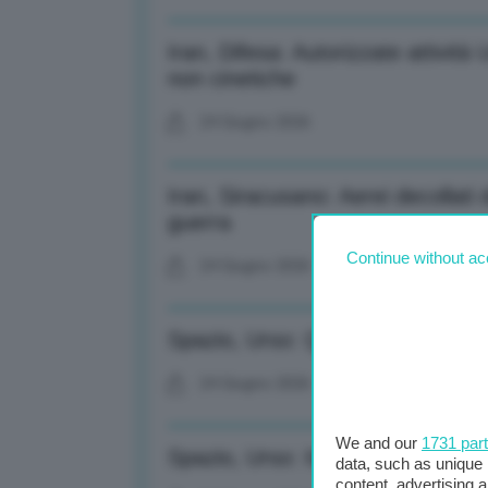
Iran, Difesa: Autorizzate attività 
non cinetiche
24 Giugno 2026
Iran, Siracusano: Aerei decollati d
guerra
Continue without ac
24 Giugno 2026
Spazio, Urso: Quasi 8 mld investit
24 Giugno 2026
We and our
1731 par
Spazio, Urso: Italia protagonista
data, such as unique 
content, advertising