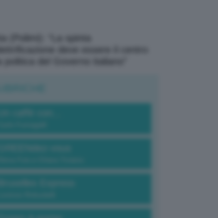
a (Polimi): “La spinta
elettrificazione deve essere il centro
a politica del Governo italiano”
UBRICHE
Un caffè con...
Carlo Fumagalli
GREENdez-vous
Elena Fois e Chiara Troiano
Bruxelles Express
Lorenzo Robustelli