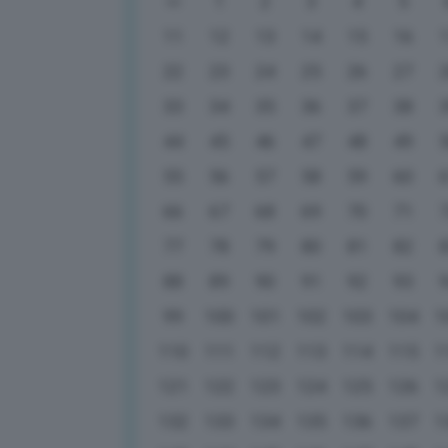
1
2
3
4
5
11
12
13
14
15
16
22
23
24
25
26
27
33
34
35
36
37
38
44
45
46
47
48
49
55
56
57
58
59
60
66
67
68
69
70
71
77
78
79
80
81
82
88
89
90
91
92
93
99
100
101
102
103
104
1
110
111
112
113
114
115
1
121
122
123
124
125
126
1
132
133
134
135
136
137
1