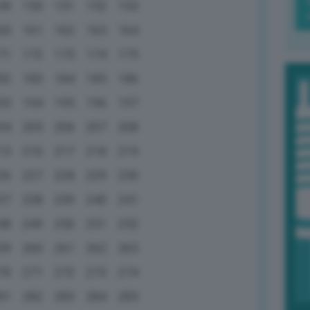
49
150
151
152
153
60
161
162
163
164
71
172
173
174
175
82
183
184
185
186
93
194
195
196
197
04
205
206
207
208
15
216
217
218
219
26
227
228
229
230
37
238
239
240
241
48
249
250
251
252
59
260
261
262
263
70
271
272
273
274
81
282
283
284
285