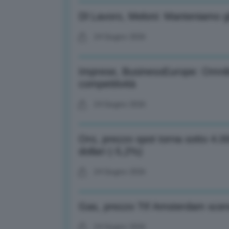
Dl Lavoro, Meloni: Manteniamo gli 
24 Giugno 2026
Imprese, BusinessEurope: Omnibu
competitività
24 Giugno 2026
Oro, prezzo spot torna sotto 4.00
dollari (-5,2%)
24 Giugno 2026
Gas, prezzo Ttf Amsterdam sce
24 Giugno 2026