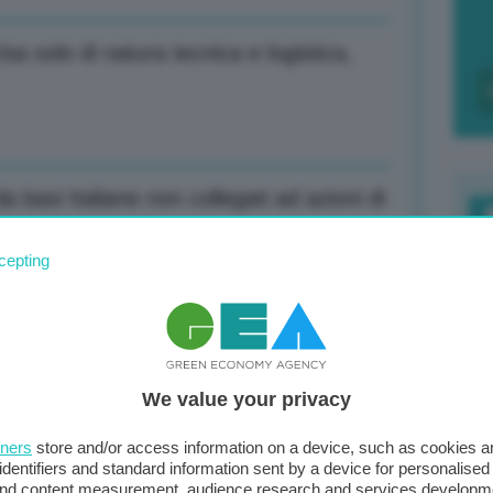
Usa solo di natura tecnica e logistica,
a basi Italiane non collegati ad azioni di
F
cepting
c
d
i entro il 2028
0
We value your privacy
di
tners
store and/or access information on a device, such as cookies 
 su Artemis, modulo lunare sarà tricolore
identifiers and standard information sent by a device for personalised
 and content measurement, audience research and services developm