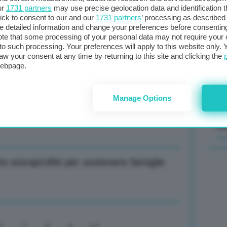
ur
1731 partners
may use precise geolocation data and identification 
ick to consent to our and our
1731 partners
’ processing as described 
Il
detailed information and change your preferences before consenting
sta
te that some processing of your personal data may not require your 
steri in tre anni
t to such processing. Your preferences will apply to this website only
met
aw your consent at any time by returning to this site and clicking the
col
webpage.
al 
pilastro per economia, sicurezza e
Manage Options
C
o extraprofitti per sostenere famiglie