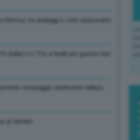
 Hormuz no pedaggi o costi assicurativi
L'o
L'e
apr
5 dollari (-2,7%) a livelli pre guerra Iran
que
rasmette messaggio totalmente fallace
ia al Senato