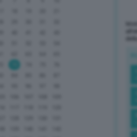
6
7
8
9
10
17
18
19
20
21
28
29
30
31
32
Mott
all’
39
40
41
42
43
dell
50
51
52
53
54
61
62
63
64
65
R
72
73
74
75
76
83
84
85
86
87
94
95
96
97
98
05
106
107
108
109
16
117
118
119
120
27
128
129
130
131
38
139
140
141
142