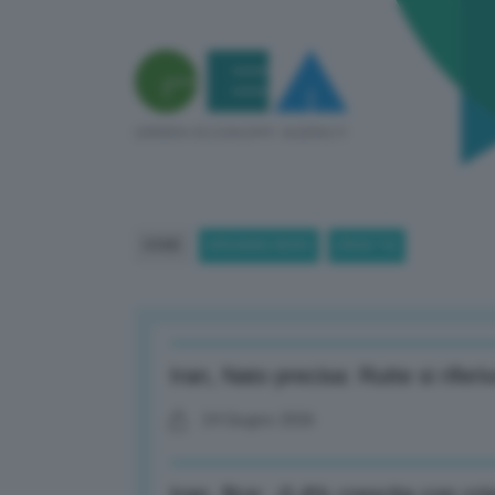
HOME
BREAKING NEWS
(PAGE 73)
Iran, Nato precisa: Rutte si riferi
24 Giugno 2026