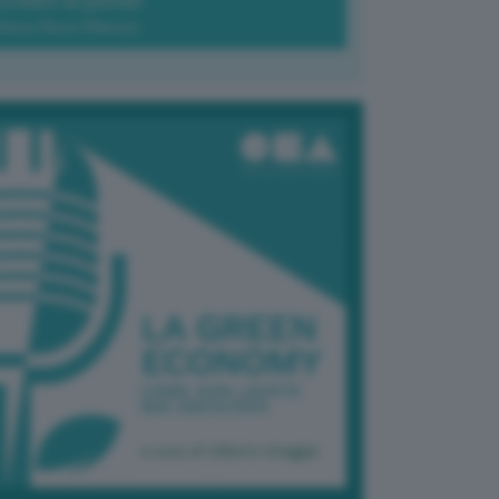
Green-à-porter
Maria Elena Ribezzo