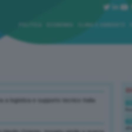
POLITICA
ECONOMIA
CLIMA E AMBIENTE
B
va a logistica e supporto tecnico Italia
19
Rus
19
all