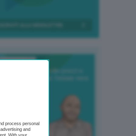
Transizione Italia
orte produzione, crollo prezzi e
oncorrenza asiatica: l’estate nera
elle patate
6 Agosto 2025
 Giuliano Zulin
and process personal
 advertising and
ent. With your