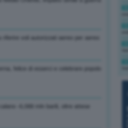
si Medio Oriente, impatto simile a guerra
16
rev
15
ond
riferire voli autorizzati aereo per aereo
14
tas
14
verna, felice di esserci e celebrare popolo
tre
calano -6,088 mln barili, oltre attese