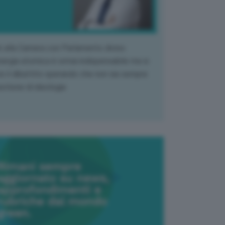
k alla Camera con Parlamento diviso.
nergia atomica è ormai indispensabile ma si
e il dibattito sperando che non sia sempre
stione di ideologia