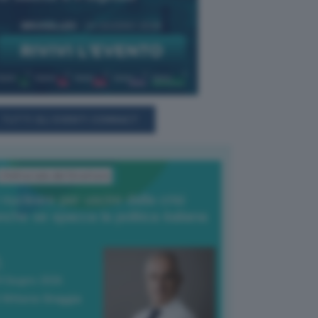
TUTTI GLI EVENTI CONNACT
L'Editoriale del Direttore
l nucleare per uscire dalla crisi
nche se spacca la politica italiana
4 Giugno 2026
 Vittorio Oreggia