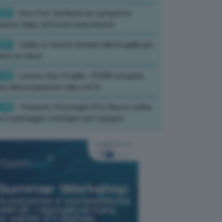
:52
- Pnrr, Foti: Via libera Ue a proposta
isione Italia, rafforzati investimenti
:01
- Caldo, in Veneto domani allerta gialla per
ate di calore
:33
- Lavoro, Usa: A luglio -23.000 occupati,
so disoccupazione cala a 4,1%
:19
- Trasporti, Strisciuglio (Fs): Nuovo ordine
ni è passaggio strategico per il gruppo