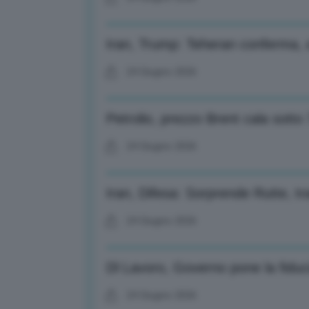
Iran, Trump: Teheran conferma, a
24 Giugno 2026
Petrolio, prezzo Brent cala sotto 7
24 Giugno 2026
Iran, Difesa: Sorprende Rutte, t
24 Giugno 2026
Dl Lavoro, Governo pone la fiduc
24 Giugno 2026