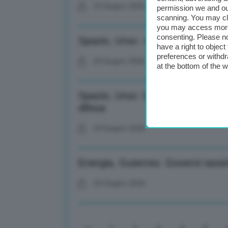
24 Giugno 2026
permission we and o
scanning. You may cl
you may access more 
consenting. Please no
Spazio, Urso: +37% investimenti e
have a right to objec
preferences or withdr
24 Giugno 2026
at the bottom of the 
Spazio, Urso: Comparto dual use 
difesa
24 Giugno 2026
Energia, Guterres: Governi tassin
24 Giugno 2026