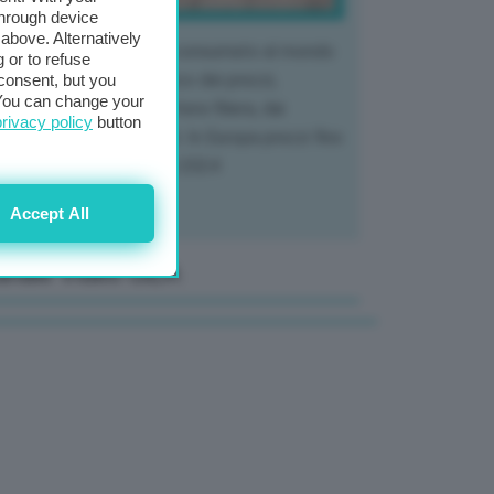
through device
above. Alternatively
 mercato del tubero più consumato al mondo
 or to refuse
 vivendo un crollo storico dei prezzi,
consent, but you
. You can change your
tendo a dura prova l'intera filiera, dai
privacy policy
button
tivatori ai trasformatori. In Europa prezzi fino
70% in meno rispetto al 2024
Accept All
anale Video GEA