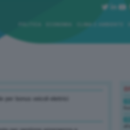
POLITICA
ECONOMIA
CLIMA E AMBIENTE
B
per bonus veicoli elettrici
19
Rus
19
all