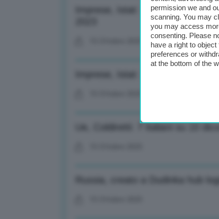
permission we and o
Imprese, Istat: +15,6% annuo val
scanning. You may cl
2023
you may access more 
consenting. Please no
15 Ottobre 2025
have a right to objec
preferences or withdr
at the bottom of the 
Imprese, Istat: Sono oltre 4,5 ml
15 Ottobre 2025
Ue, Coldiretti: 7 italiani su 10 d
15 Ottobre 2025
Russia, creato a Dudinka hub logi
15 Ottobre 2025