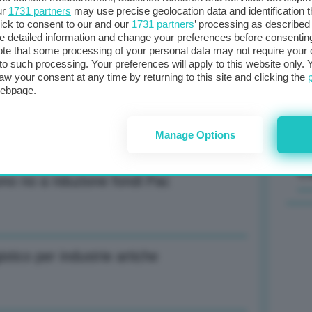
ur
1731 partners
may use precise geolocation data and identification 
ore aggiunto settore costruzioni nel
ick to consent to our and our
1731 partners
’ processing as described 
Il
detailed information and change your preferences before consenting
sta
te that some processing of your personal data may not require your 
t to such processing. Your preferences will apply to this website only
met
aw your consent at any time by returning to this site and clicking the
col
webpage.
n nel 2023, oltre 18,1 mln addetti
al 
Manage Options
C
icono no a riduzione fondi Pac
stico per industrie artiche