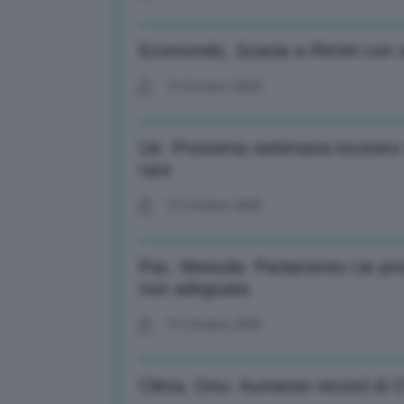
Ecomondo, Scania a Rimini con s
15 Ottobre 2025
Ue: Prossima settimana incontro 
rare
15 Ottobre 2025
Pac, Metsola: Parlamento Ue pron
non adeguata
15 Ottobre 2025
Clima, Onu: Aumento record di 