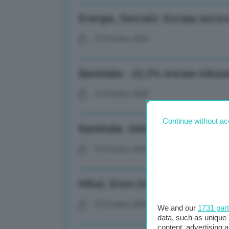
Energia, Descalzi: Europa ancora
15 Ottobre 2025
Bankitalia: -10,2% entrate tributa
15 Ottobre 2025
Continue without ac
Bankitalia: Debito pubblico aume
15 Ottobre 2025
Rifiuti, Erion-Doxa: Negli indiffer
15 Ottobre 2025
We and our
1731 par
data, such as unique 
content, advertising