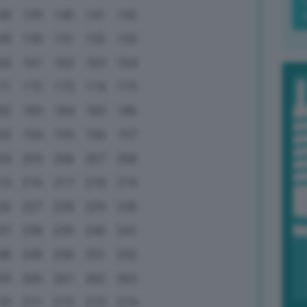
38
139
140
141
142
49
150
151
152
153
60
161
162
163
164
71
172
173
174
175
82
183
184
185
186
93
194
195
196
197
04
205
206
207
208
15
216
217
218
219
26
227
228
229
230
37
238
239
240
241
48
249
250
251
252
59
260
261
262
263
70
271
272
273
274