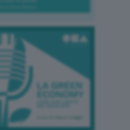
Green-à-porter
Maria Elena Ribezzo