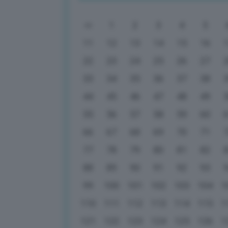
1
2
3
4
5
11
12
13
14
15
16
22
23
24
25
26
27
33
34
35
36
37
38
44
45
46
47
48
49
55
56
57
58
59
60
66
67
68
69
70
71
77
78
79
80
81
82
88
89
90
91
92
93
99
100
101
102
103
104
1
110
111
112
113
114
115
1
121
122
123
124
125
126
1