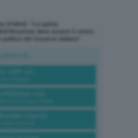
a (Polimi): “La spinta
elettrificazione deve essere il centro
a politica del Governo italiano”
UBRICHE
Un caffè con...
Carlo Fumagalli
GREENdez-vous
Elena Fois e Chiara Troiano
Bruxelles Express
Lorenzo Robustelli