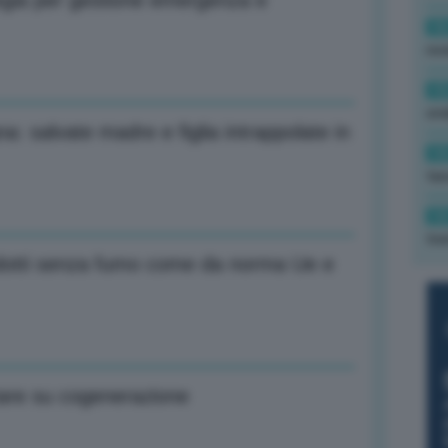
tegia per gestione emergenza e
16
rev
15
ond
a: salvate madre e figlia intrappolate in
14
tas
14
tre
Prodotti senza fumo come da norma Ue e
are su cogenerazione