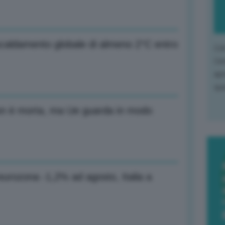
iscaldamento globale di almeno 2°C entro
L'o
L'e
apr
que
non è morta, ma Ue guarda in modo
eurozona -1,2% ad agosto, Italia a