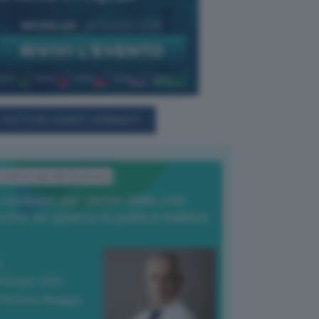
TUTTI GLI EVENTI CONNACT
L'Editoriale del Direttore
l nucleare per uscire dalla crisi
nche se spacca la politica italiana
4 Giugno 2026
 Vittorio Oreggia