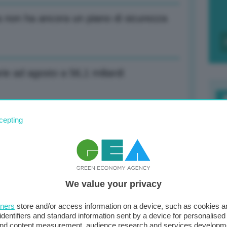
 non ha ancora un piano di sicurezza
rie ad agosto a 56,1 miliardi
F
cepting
nta ad agosto a 3.082,2 mld
c
d
0
enziati tessile, piccoli Raee e imballaggi
We value your privacy
di
tners
store and/or access information on a device, such as cookies 
identifiers and standard information sent by a device for personalised
 and content measurement, audience research and services developm