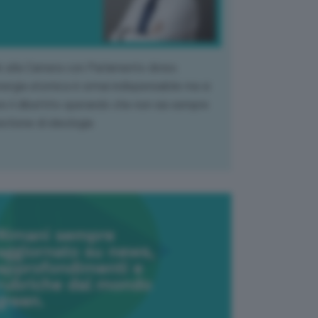
k alla Camera con Parlamento diviso.
nergia atomica è ormai indispensabile ma si
e il dibattito sperando che non sia sempre
stione di ideologia