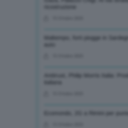
Gaza, Palazzo Chigi: Al via stra
ricostruzione
15 Ottobre 2025
Maltempo, forti piogge in Sardegn
auto
15 Ottobre 2025
Antitrust, Philip Morris Italia: 
italiana
15 Ottobre 2025
Ecomondo, 2G a Rimini per punt
15 Ottobre 2025