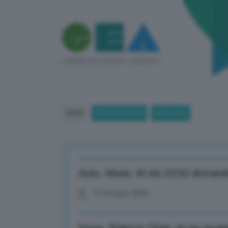
HOME
BREAKING NEWS
(PAGE 458)
Auto, Mase: Al via 22/10 domande 
15 Ottobre 2025