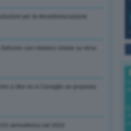
oluzioni per la decarbonizzazione
Sefcovic con ministro cinese su terre
I
to a dire no a Consiglio se proposta
a
0
di
CO2 atmosferica nel 2024