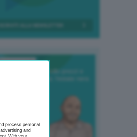
Transizione Italia
orte produzione, crollo prezzi e
oncorrenza asiatica: l’estate nera
elle patate
6 Agosto 2025
 Giuliano Zulin
and process personal
 advertising and
ent. With your