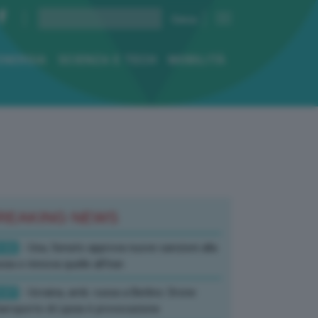
ENERGIA
SCIENZA E TECH
MOBILITÀ
REAKING NEWS
:52
- Usa, Senato approva nuove sanzioni alla
sia e rinnova quelle all’Iran
:07
- Ucraina, amb. russa a Berlino: Drone
’aeroporto di Lipsia è provocazione