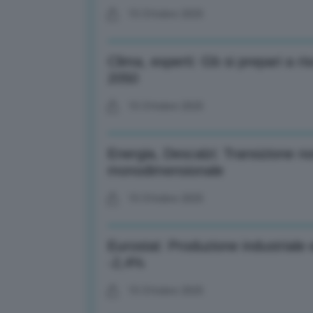
15 Ottobre 2025
Clima, esperti: Gb si prepari a r
2050
15 Ottobre 2025
Energia, Descalzi: Transizione 
monodimensionale
15 Ottobre 2025
Eurostat: Produzione industriale 
-2,4%
15 Ottobre 2025