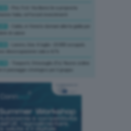
:52
- Pnrr, Foti: Via libera Ue a proposta
isione Italia, rafforzati investimenti
:01
- Caldo, in Veneto domani allerta gialla per
ate di calore
:33
- Lavoro, Usa: A luglio -23.000 occupati,
so disoccupazione cala a 4,1%
:19
- Trasporti, Strisciuglio (Fs): Nuovo ordine
ni è passaggio strategico per il gruppo