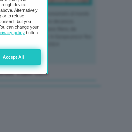
through device
above. Alternatively
 mercato del tubero più consumato al mondo
 or to refuse
 vivendo un crollo storico dei prezzi,
consent, but you
. You can change your
tendo a dura prova l'intera filiera, dai
privacy policy
button
tivatori ai trasformatori. In Europa prezzi fino
70% in meno rispetto al 2024
Accept All
anale Video GEA