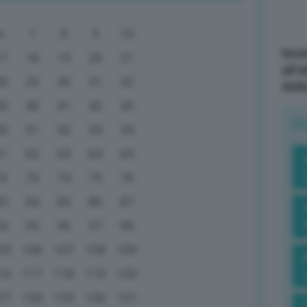
6
7
8
9
10
Mott
17
18
19
20
21
all’
28
29
30
31
32
dell
39
40
41
42
43
R
50
51
52
53
54
61
62
63
64
65
72
73
74
75
76
83
84
85
86
87
94
95
96
97
98
05
106
107
108
109
16
117
118
119
120
27
128
129
130
131