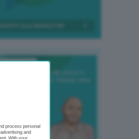
Transizione Italia
orte produzione, crollo prezzi e
oncorrenza asiatica: l’estate nera
elle patate
6 Agosto 2025
 Giuliano Zulin
and process personal
 advertising and
ent. With your