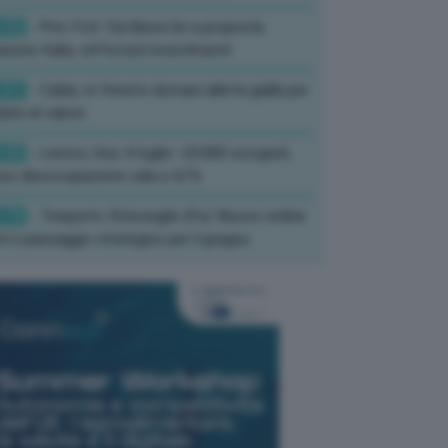
:52
- Pnrr, Foti: Via libera Ue a proposta
isione Italia, rafforzati investimenti
:01
- Caldo, in Veneto domani allerta gialla per
ate di calore
:33
- Lavoro, Usa: A luglio -23.000 occupati,
so disoccupazione cala a 4,1%
:19
- Trasporti, Strisciuglio (Fs): Nuovo ordine
ni è passaggio strategico per il gruppo