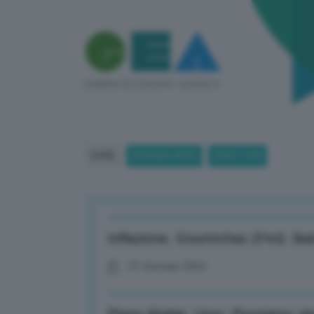
HOME
BREAKING NEWS
(PAGE 1184)
Inflazione, Gourinchas (Fmi): Batt
31 Gennaio 2024