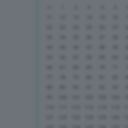
1
2
3
4
5
11
12
13
14
15
16
22
23
24
25
26
27
33
34
35
36
37
38
44
45
46
47
48
49
55
56
57
58
59
60
66
67
68
69
70
71
77
78
79
80
81
82
88
89
90
91
92
93
99
100
101
102
103
104
1
110
111
112
113
114
115
1
121
122
123
124
125
126
1
132
133
134
135
136
137
1