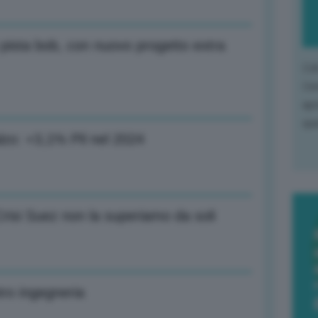
 pista bob, con nuovo progetto extra
L'o
L'e
apr
que
ialzo: +3,1% Pil nel 2024
risi Suez non la superiamo da soli
ntro ingegneria