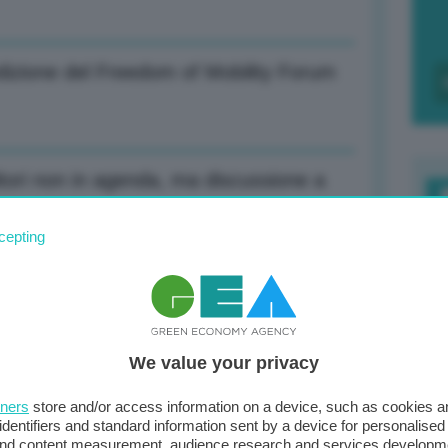
 edizione del Freedom of Mobility Forum
oltori non in agenda, ma discussione a
F
cepting
c
d
 per target 2040
0
We value your privacy
di
tners
store and/or access information on a device, such as cookies 
In aumento di oltre 3 cent benzina e
identifiers and standard information sent by a device for personalised
 and content measurement, audience research and services developm