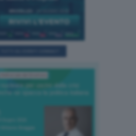
TUTTI GLI EVENTI CONNACT
L'Editoriale del Direttore
l nucleare per uscire dalla crisi
nche se spacca la politica italiana
4 Giugno 2026
 Vittorio Oreggia