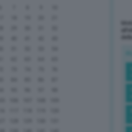
6
7
8
9
10
17
18
19
20
21
Mott
28
29
30
31
32
all’
dell
39
40
41
42
43
50
51
52
53
54
R
61
62
63
64
65
72
73
74
75
76
83
84
85
86
87
94
95
96
97
98
05
106
107
108
109
16
117
118
119
120
27
128
129
130
131
38
139
140
141
142