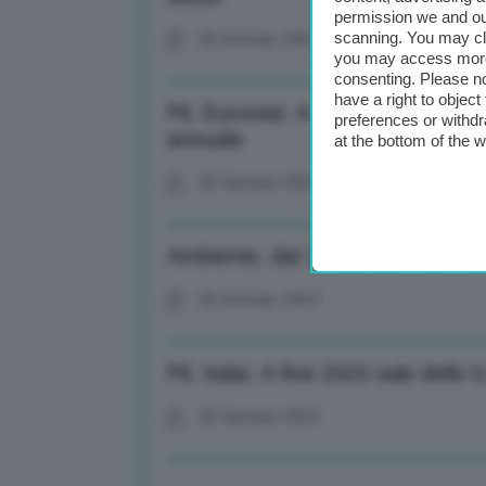
permission we and o
scanning. You may cl
30 Gennaio 2024
you may access more 
consenting. Please no
have a right to objec
Pil, Eurostat: A fine 2023 cresci
preferences or withdr
annuale
at the bottom of the 
30 Gennaio 2024
Ambiente, dal 1 febbraio trasmiss
30 Gennaio 2024
Pil, Italia: A fine 2023 sale dello 
30 Gennaio 2024