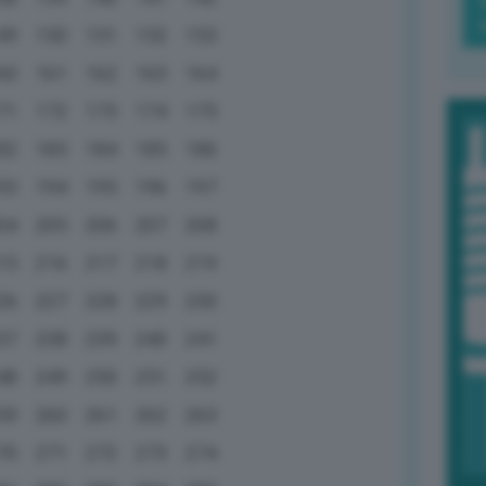
49
150
151
152
153
60
161
162
163
164
71
172
173
174
175
82
183
184
185
186
93
194
195
196
197
04
205
206
207
208
15
216
217
218
219
26
227
228
229
230
37
238
239
240
241
48
249
250
251
252
59
260
261
262
263
70
271
272
273
274