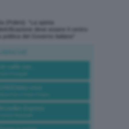
a (Polimi): “La spinta
elettrificazione deve essere il centro
a politica del Governo italiano”
UBRICHE
Un caffè con...
Carlo Fumagalli
GREENdez-vous
Elena Fois e Chiara Troiano
Bruxelles Express
Lorenzo Robustelli