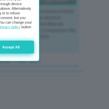
through device
above. Alternatively
 mercato del tubero più consumato al mondo
 or to refuse
 vivendo un crollo storico dei prezzi,
consent, but you
. You can change your
tendo a dura prova l'intera filiera, dai
privacy policy
button
tivatori ai trasformatori. In Europa prezzi fino
70% in meno rispetto al 2024
Accept All
anale Video GEA