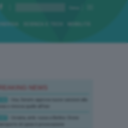
ENERGIA
SCIENZA E TECH
MOBILITÀ
REAKING NEWS
:52
- Usa, Senato approva nuove sanzioni alla
sia e rinnova quelle all’Iran
:07
- Ucraina, amb. russa a Berlino: Drone
’aeroporto di Lipsia è provocazione