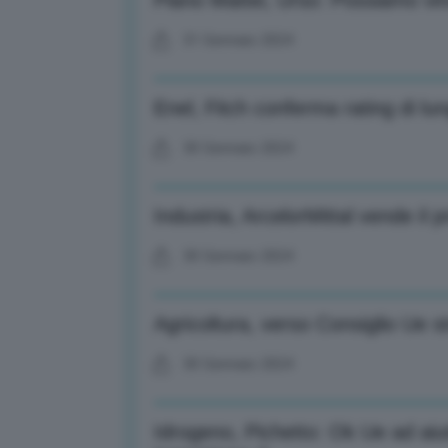
Piano Mattei, Urso: Possiamo vin
31 Gennaio 2024
Enel, Fitch conferma rating di l
30 Gennaio 2024
Industria, ArcelorMittal vende il
30 Gennaio 2024
Agricoltura, verso Consiglio Ue s
30 Gennaio 2024
Idrogeno, Pichetto: Ok Ue ad aiut