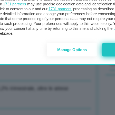
ur
1731 partners
may use precise geolocation data and identification 
ick to consent to our and our
1731 partners
’ processing as described 
Il
detailed information and change your preferences before consenting
sta
te that some processing of your personal data may not require your 
t to such processing. Your preferences will apply to this website only
met
ta zero trimestrale nell’eurozona, +0,1%
aw your consent at any time by returning to this site and clicking the
col
webpage.
al 
Manage Options
ione telematica delle istanze Via
C
0,2% trimestrale, oltre le attese