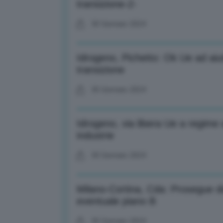
transizione-2-
30 Gennaio 2024
Idrogeno, Pichetto: Ok Ue ad aiut
transizione
30 Gennaio 2024
Idrogeno, via libera Ue a regime a
industrie
30 Gennaio 2024
Milano-Cortina, Cda: Prosegue di
eventuale piano B
30 Gennaio 2024