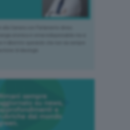
k alla Camera con Parlamento diviso.
nergia atomica è ormai indispensabile ma si
e il dibattito sperando che non sia sempre
stione di ideologia