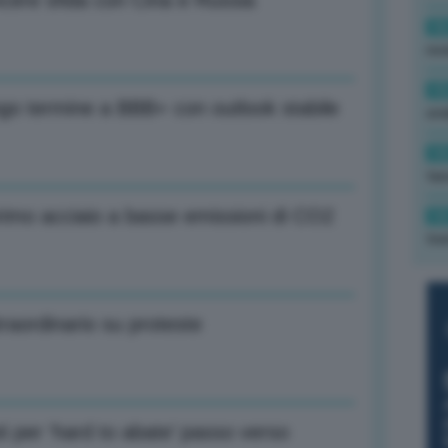
cere sfida con Cina e Russia
16
rev
15
ungo termine a BBB+ con outlook stabile
ond
14
tas
 primo acciaio a basse emissioni di CO2
14
tre
traordinario su proteste
i per ‘hard to abate’ passo verso