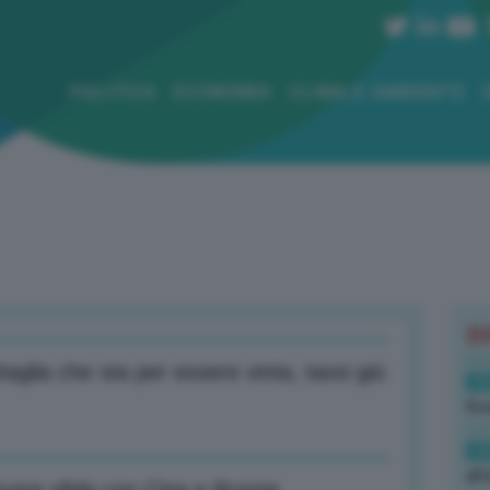
POLITICA
ECONOMIA
CLIMA E AMBIENTE
B
aglia che sta per essere vinta, tassi giù
19
Rus
19
all