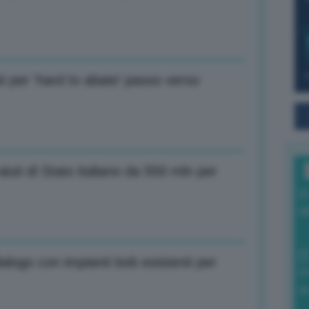
i per ‘hard to abate’ passo verso
iuti di Stato italiano da 550 mln per
I
a
alogo con impianti bob esistenti per
0
di