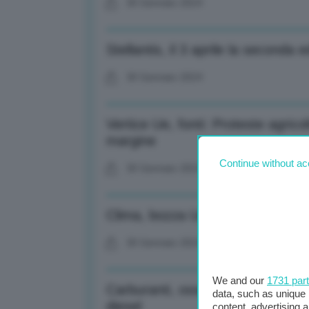
30 Gennaio 2024
Stellantis, il 3 aprile la seconda
30 Gennaio 2024
Vertice Ue, fonti: Proteste agric
margine
Continue without ac
30 Gennaio 2024
Clima, bozza Ue: -90% emissioni
30 Gennaio 2024
We and our
1731 par
Carburanti, osservaprezzi Mase: 
data, such as unique 
diesel
content, advertising