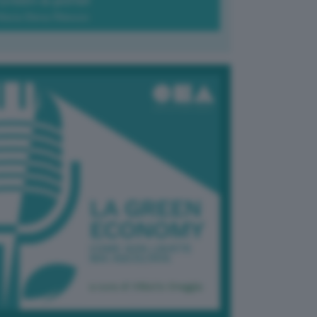
Green-à-porter
Maria Elena Ribezzo