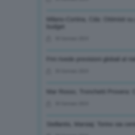
Milano-Cortina, Cda: Ottimisti su
budget
30 Gennaio 2024
Fmi rivede previsioni globali al r
30 Gennaio 2024
Mar Rosso, Tronchetti Provera: C
30 Gennaio 2024
Stellantis, Marsiaj: Torino sia ce