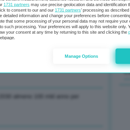
ur
1731 partners
may use precise geolocation data and identification 
ick to consent to our and our
1731 partners
’ processing as described 
Il
detailed information and change your preferences before consenting
aumenta investimenti in Usa fino 65
sta
te that some processing of your personal data may not require your 
t to such processing. Your preferences will apply to this website only
met
aw your consent at any time by returning to this site and clicking the
col
webpage.
al 
Manage Options
o a 120 progetti carburanti sostenibili
C
a 2030 almeno 100 mld anno per