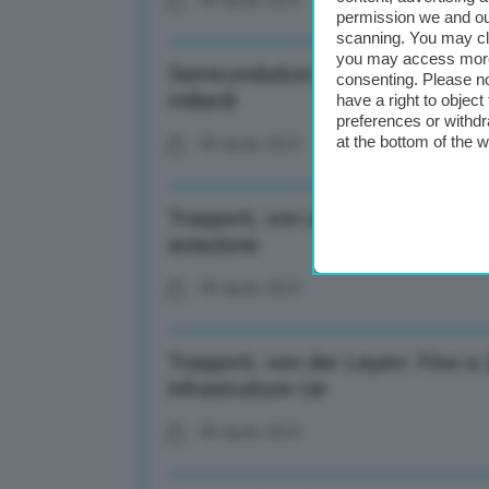
08 Aprile 2024
permission we and o
scanning. You may cl
you may access more 
Semiconduttori, taiwanese Tsmc 
consenting. Please no
miliardi
have a right to objec
preferences or withdr
at the bottom of the 
08 Aprile 2024
Trasporti, von der Leyen: Sostegn
aviazione
08 Aprile 2024
Trasporti, von der Leyen: Fino 
infrastrutture Ue
08 Aprile 2024