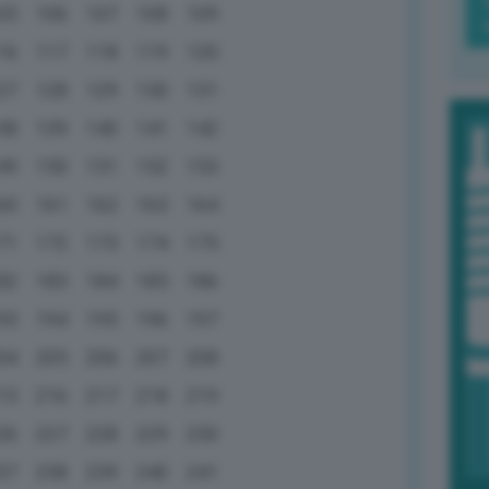
05
106
107
108
109
16
117
118
119
120
27
128
129
130
131
38
139
140
141
142
49
150
151
152
153
60
161
162
163
164
71
172
173
174
175
82
183
184
185
186
93
194
195
196
197
04
205
206
207
208
15
216
217
218
219
26
227
228
229
230
37
238
239
240
241