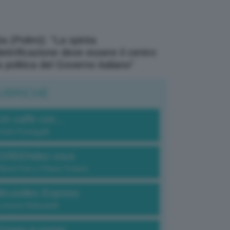
a (Polimi): “La spinta
elettrificazione deve essere il centro
a politica del Governo italiano”
UBRICHE
Un caffè con...
Carlo Fumagalli
GREENdez-vous
Elena Fois e Chiara Troiano
Bruxelles Express
Lorenzo Robustelli