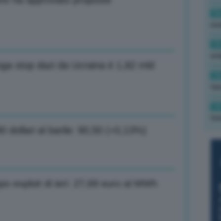
ore ha approvato proposte
16
rev
15
ond
roga stop dazi da Ucraina è 1,82 mld
14
tas
14
tre
90 dollari al barile: 90,50 (+0,13%)
po exploit di ieri: 27,69 euro al MWh