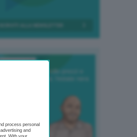
Transizione Italia
orte produzione, crollo prezzi e
oncorrenza asiatica: l’estate nera
elle patate
6 Agosto 2025
 Giuliano Zulin
and process personal
 advertising and
ent. With your