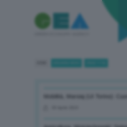
HOME
BREAKING NEWS
(PAGE 1118)
Mobilità, Marsiaj (UI Torino): Cuor
09 Aprile 2024