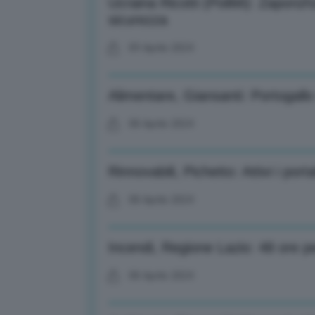
Ucraina Ricotti (PoliMi): Zaporizh
sicurezza
09 Aprile 2024
Alimentare, Giansanti: Portogallo
08 Aprile 2024
Rinnovabili, Pichetto: Attivi i porta
08 Aprile 2024
Incendi, Regione Lazio: 48 ore p
08 Aprile 2024