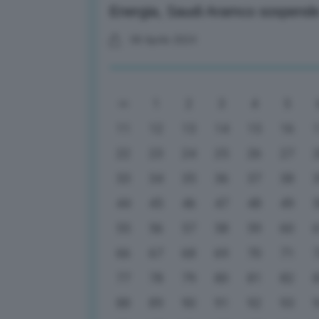
Energia, Saudi Aramco sospende d
08 Aprile 2024
1
2
3
4
5
11
12
13
14
15
16
22
23
24
25
26
27
33
34
35
36
37
38
44
45
46
47
48
49
55
56
57
58
59
60
66
67
68
69
70
71
77
78
79
80
81
82
88
89
90
91
92
93