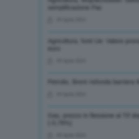
Agricoltura, Wojciechowski: Sett
semplificazione Pac
09 Aprile 2024
Agricoltura, fonti Ue: Valore pro
euro
09 Aprile 2024
Petrolio, Brent risfonda barriera 
09 Aprile 2024
Gas, prezzo in flessione al Ttf do
(-0,76%)
09 Aprile 2024