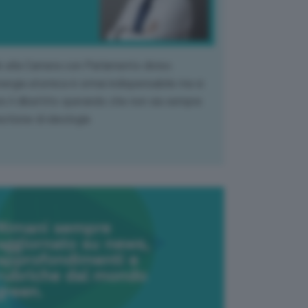
k alla Camera con Parlamento diviso.
nergia atomica è ormai indispensabile ma si
e il dibattito sperando che non sia sempre
stione di ideologia