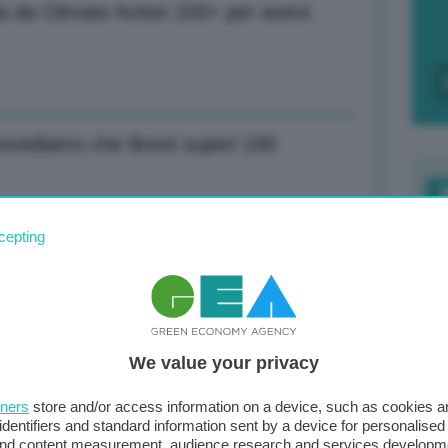
 da Climate Action 100+ per avere
revediamo che Brent superi 100
F
cepting
c
 a massimi da 6 mesi pesa su 88% spesa
d
0
We value your privacy
di
ione maturate per lavori conclusi
tners
store and/or access information on a device, such as cookies 
identifiers and standard information sent by a device for personalised
 and content measurement, audience research and services developm