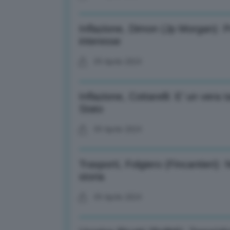
Inflazione, Dimon (Jp Morgan): Pr
interesse
09 Aprile 2024
Inflazione, Cottarelli: E’ un vera t
Stato
09 Aprile 2024
Trasporti, Folgiero (Fincantieri):
storia
09 Aprile 2024