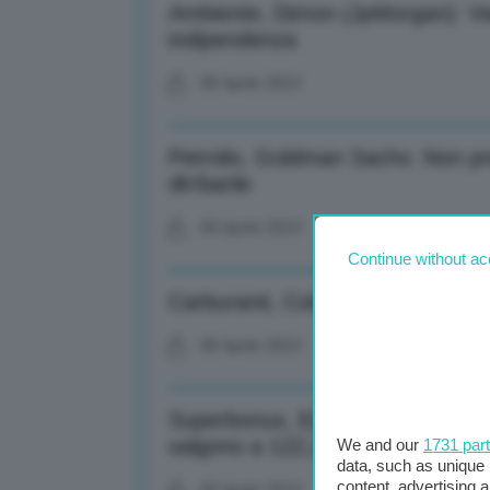
Ambiente, Dimon (JpMorgan): Via
indipendenza
08 Aprile 2024
Petrolio, Goldman Sachs: Non p
dlr/barile
08 Aprile 2024
Continue without ac
Carburanti, Coldiretti: Benzina
08 Aprile 2024
Superbonus, Enea: Al 31/3 detraz
salgono a 122,2 mld
We and our
1731 par
data, such as unique 
content, advertising