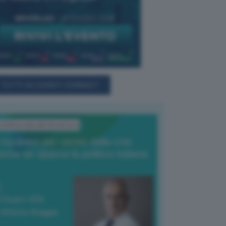
TUTTI GLI EVENTI CONNACT
L'Editoriale del Direttore
l nucleare per uscire dalla crisi
nche se spacca la politica italiana
4 Giugno 2026
 Vittorio Oreggia