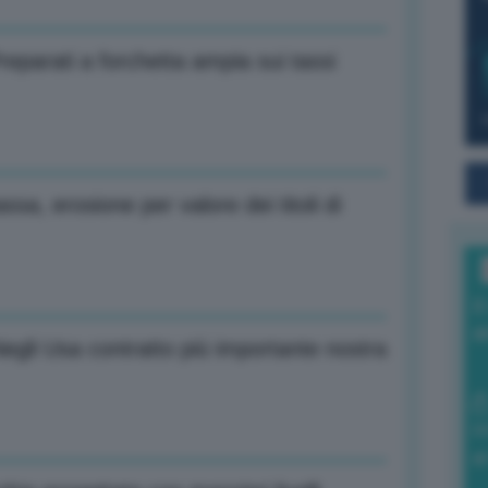
eparati a forchetta ampia sui tassi
assa, erosione per valore dei titoli di
I
a
 Negli Usa contratto più importante nostra
0
di