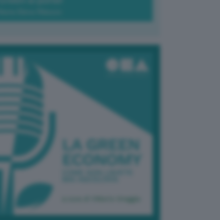
Green-à-porter
Maria Elena Ribezzo