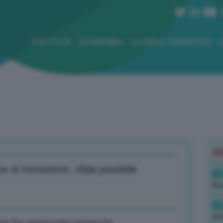
POLITICA
ECONOMIA
CLIMA E AMBIENTE
B
e di transizione, sfida possibile
19
Rus
19
all