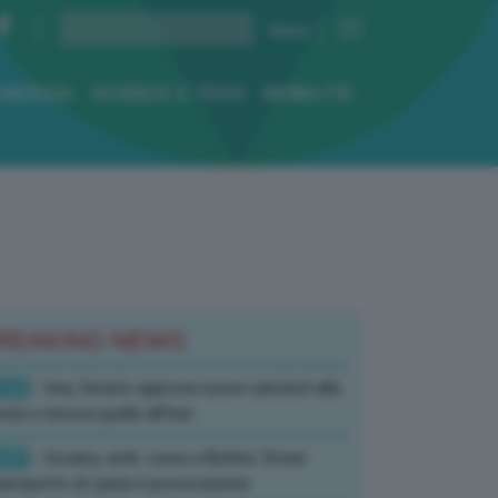
ENERGIA
SCIENZA E TECH
MOBILITÀ
REAKING NEWS
:52
- Usa, Senato approva nuove sanzioni alla
sia e rinnova quelle all’Iran
:07
- Ucraina, amb. russa a Berlino: Drone
’aeroporto di Lipsia è provocazione