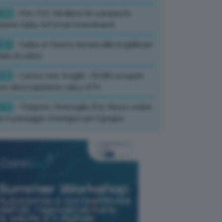
:52
- Pnrr, Foti: Via libera Ue a proposta
isione Italia, rafforzati investimenti
:01
- Caldo, in Veneto domani allerta gialla per
ate di calore
:33
- Lavoro, Usa: A luglio -23.000 occupati,
so disoccupazione cala a 4,1%
:19
- Trasporti, Strisciuglio (Fs): Nuovo ordine
ni è passaggio strategico per il gruppo