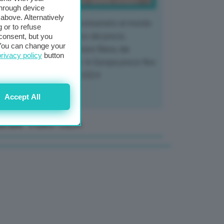
through device
above. Alternatively
 mercato del tubero più consumato al mondo
 or to refuse
 vivendo un crollo storico dei prezzi,
consent, but you
. You can change your
tendo a dura prova l'intera filiera, dai
privacy policy
button
tivatori ai trasformatori. In Europa prezzi fino
70% in meno rispetto al 2024
Accept All
anale Video GEA