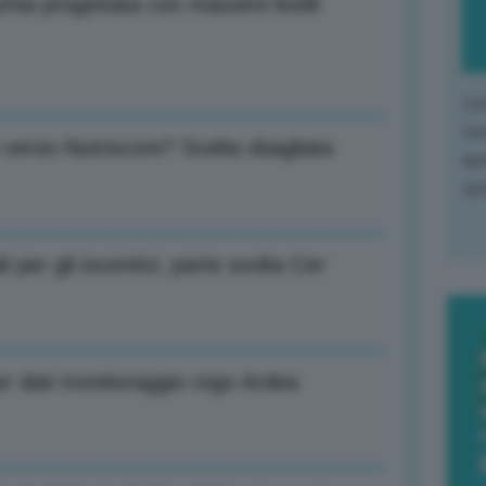
zhia progettata con massimi livelli
L'o
L'e
 verso Nutriscore? Scelta sbagliata
apr
que
li per gli incentivi, parte svolta Cer
er dati monitoraggio rogo Ardea