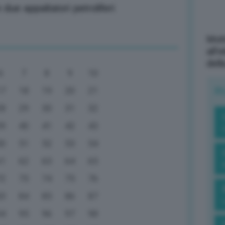
ue appaltatori petroliferi
Mott
all’
dell
6
7
8
9
10
R
17
18
19
20
21
28
29
30
31
32
39
40
41
42
43
50
51
52
53
54
61
62
63
64
65
72
73
74
75
76
83
84
85
86
87
94
95
96
97
98