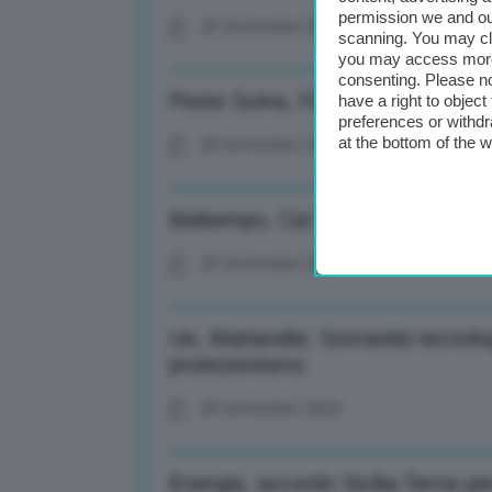
permission we and o
20 Settembre 2024
scanning. You may cl
you may access more 
consenting. Please no
Peste Suina, Filippini: Eradicata i
have a right to objec
preferences or withdr
at the bottom of the 
20 Settembre 2024
Maltempo, Cei: Appello a istituzi
20 Settembre 2024
Ue, Mattarella: Sovranità tecnol
protezionismo
20 Settembre 2024
Energia, accordo Sicilia-Terna per