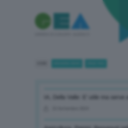
HOME
BREAKING NEWS
(PAGE 950)
IA, Della Valle: E’ utile ma serve 
23 Settembre 2024