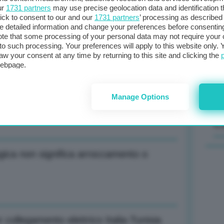
ur
1731 partners
may use precise geolocation data and identification 
ick to consent to our and our
1731 partners
’ processing as described 
Il
detailed information and change your preferences before consenting
sta
te that some processing of your personal data may not require your 
n Sardegna, lavoriamo su altri territori
t to such processing. Your preferences will apply to this website only
met
aw your consent at any time by returning to this site and clicking the
col
webpage.
al 
Manage Options
oni, prevenzione non resti lettera morta
C
ogica non significa arroccamento o
 collegamento elettrico Italia-Tunisia