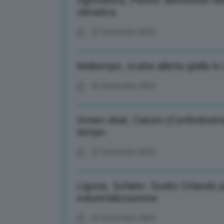
Agricoltura, Petrini: Benvenuti nel
climatica
23 Settembre 2024
Maltempo, scatta allerta gialla in
23 Settembre 2024
Green deal, Caiumi (Confindustri
tempo
23 Settembre 2024
Liguria, Schlein: Scelto Orlando 
industrializzazione
23 Settembre 2024