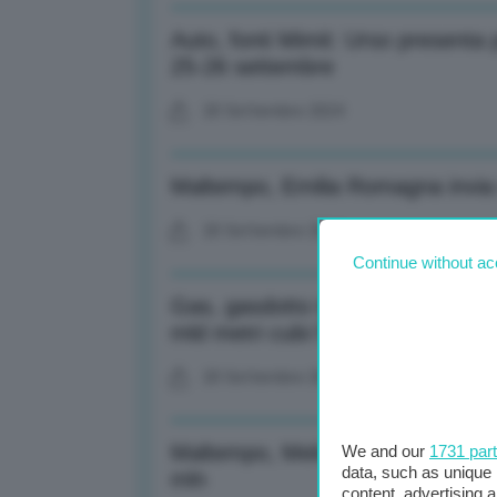
Auto, fonti Mimit: Urso presenta p
25-26 settembre
20 Settembre 2024
Maltempo, Emilia Romagna invia 
20 Settembre 2024
Continue without ac
Gas, gasdotto tra Russia e Cina r
mld metri cubi l’anno
20 Settembre 2024
Maltempo, Meloni presiede riunio
We and our
1731 par
data, such as unique 
mln
content, advertising