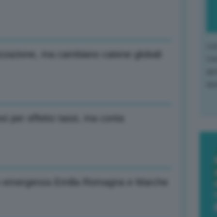
L'o
izzazione, ma cambiano catene globali
L'e
apr
que
 per effetto tassi, ma conta
o emergenza Emilia Romagna e Marche