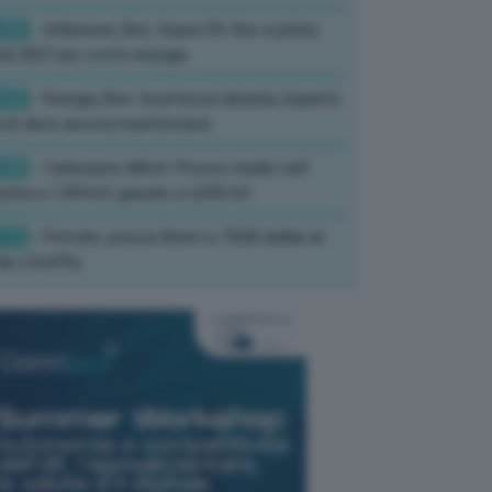
:05
- Inflazione, Bce: Sopra 2% fino a prima
à 2027 per costo energia
:02
- Energia, Bce: Incertezza elevata, impatto
ck deve ancora manifestarsi
:20
- Carburanti, Mimit: Prezzo medio self
zina a 1,994 €/l, gasolio a 2,092 €/l
:13
- Petrolio, prezzo Brent a 79,80 dollari al
ile (+0,47%)