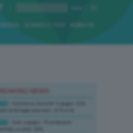
ENERGIA
SCIENZA E TECH
MOBILITÀ
REAKING NEWS
:10
- Commercio, Eurostat: A giugno -0,3%
dite al dettaglio area euro, -0,1% in Ue
:17
- Istat, a giugno -1% produzione
ustriale, su anno -0,6%