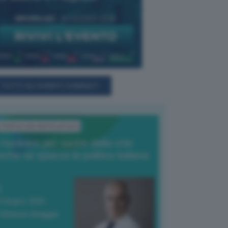
TUTTI GLI EVENTI CONNACT
L'Editoriale del Direttore
l nucleare per uscire dalla crisi
nche se spacca la politica italiana
4 Giugno 2026
 Vittorio Oreggia