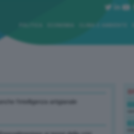
POLITICA
ECONOMIA
CLIMA E AMBIENTE
B
anche l’intelligenza artigianale
11
ven
10
ind