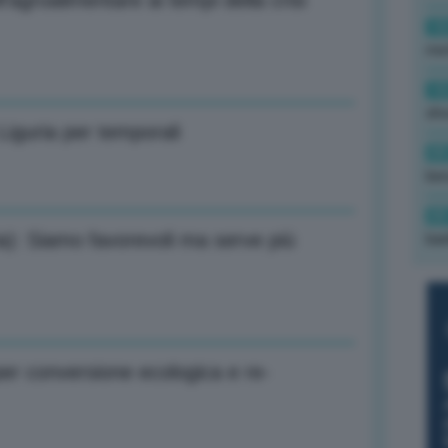
l’agroalimentare ai tempi della crisi
10
met
10
sho
 Liguria per temporali
09
ben
09
a): Siamo favorevoli ma serve più
bar
per conversione ecologica e re-