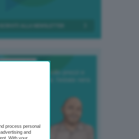
Transizione Italia
orte produzione, crollo prezzi e
oncorrenza asiatica: l’estate nera
elle patate
6 Agosto 2025
 Giuliano Zulin
and process personal
 advertising and
ent. With your