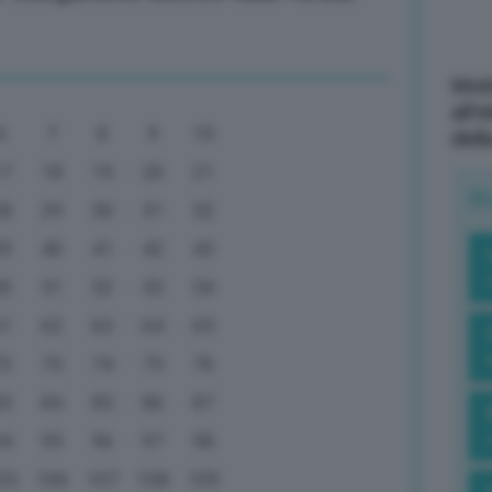
Mott
all’
6
7
8
9
10
dell
17
18
19
20
21
R
28
29
30
31
32
39
40
41
42
43
50
51
52
53
54
61
62
63
64
65
72
73
74
75
76
83
84
85
86
87
94
95
96
97
98
05
106
107
108
109