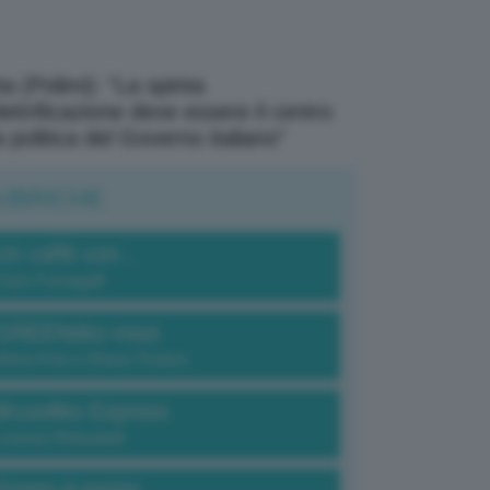
a (Polimi): “La spinta
elettrificazione deve essere il centro
a politica del Governo italiano”
UBRICHE
Un caffè con...
Carlo Fumagalli
GREENdez-vous
Elena Fois e Chiara Troiano
Bruxelles Express
Lorenzo Robustelli