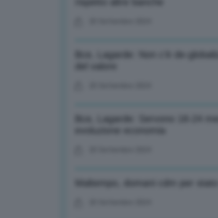
rispetto altre banche
20 Settembre 2024
Bce, Lagarde: Non c’è de-global
del valore
20 Settembre 2024
Bce, Lagarde: Servono 18-24 mesi
evoluzione economia
20 Settembre 2024
Maltempo, domani cdm per stat
20 Settembre 2024