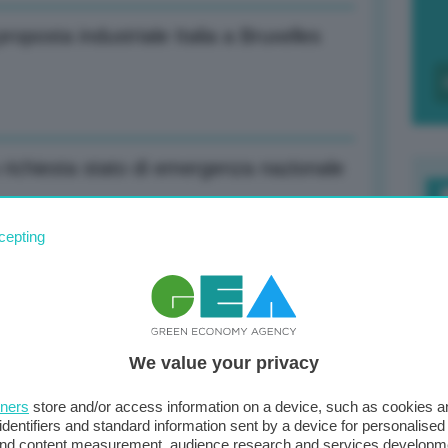
roposta industriale Italia a Bruxelles
richiesta stato di emergenza nazionale
F
cepting
c
aggiungerà in anticipo capacità di 38
d
0
We value your privacy
di
ne E-R: In cdm saranno stanziati 20
tners
store and/or access information on a device, such as cookies 
identifiers and standard information sent by a device for personalised
 and content measurement, audience research and services developm