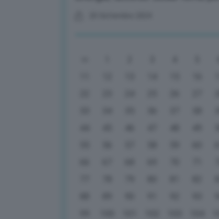
20 Settembre 2024
1
2
3
4
5
11
12
13
14
15
16
22
23
24
25
26
27
33
34
35
36
37
38
44
45
46
47
48
49
55
56
57
58
59
60
66
67
68
69
70
71
77
78
79
80
81
82
88
89
90
91
92
93
99
100
101
102
103
104
1