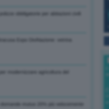
izze obbligatorie per abitazioni civili
Siracusa Expo DiviNazione: vetrina
I
er modernizzare agricoltura del
a
0
di
no domande mutuo 20% più velocemente