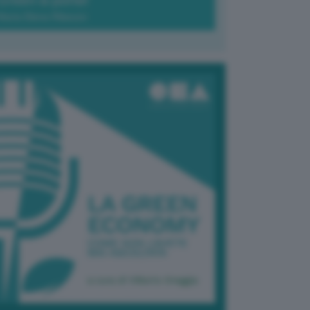
Green-à-porter
Maria Elena Ribezzo