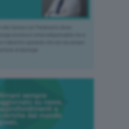
k alla Camera con Parlamento diviso.
nergia atomica è ormai indispensabile ma si
e il dibattito sperando che non sia sempre
stione di ideologia