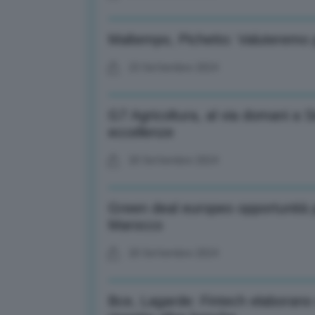
Maltempo, Pichetto: Valuteremo pol
23 Settembre 2024
G7 Agricoltura, al via domani a 
eccellenze
20 Settembre 2024
Green deal europeo opportunità p
Marocco
20 Settembre 2024
Bce, Lagarde: Fintech elabora