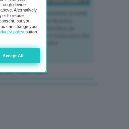
through device
above. Alternatively
 mercato del tubero più consumato al mondo
 or to refuse
 vivendo un crollo storico dei prezzi,
consent, but you
. You can change your
tendo a dura prova l'intera filiera, dai
privacy policy
button
tivatori ai trasformatori. In Europa prezzi fino
70% in meno rispetto al 2024
Accept All
anale Video GEA